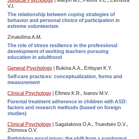
Juridical Psychology
|
Maryin M.I., Petrov V.E., Ekimova
V.I.
The relationship between coping strategies of
behavior and personal choice of participation in
extreme volunteerism
Zinatullina A.M.
The role of stress resilience in the professional
development of working teachers pursuing
education in adulthood
General Psychology
|
Bukina A.A., Eritsyan K.Y.
Self-care practices: conceptualization, forms and
measurement
Clinical Psychology
|
Efimov K.R., Ivanov M.V.
Parental treatment adherence in children with ASD:
factors and research methods (based on foreign
studies)
Clinical Psychology
|
Sagalakova O.A., Truevtsev D.V.,
Zhirnova O.V.
Rethinking moral injury: the shift from a syndromal