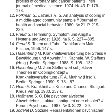
profiles of coronary and cancer patients. Irish
journal of medical science. 1974. № 43. P. 176—
178.
Folkman S., Lazarus R. S.
An analysis of coping in
a middle-aged community sample // Journal of
health and social behavior. 1980. № 21. P. 219—
239.
Freud S.
Hemmung, Symptom und Angst //
Hysterie und Angst. 1926. № 6. S. 227—305.
Freud S.
Totem und Tabu. Frankfurt am Main:
Fischer, 1956. 147 s.
Hasenbring M.
Krankheitsverarbeitung bei Stress //
Bewältigung und Abwehr / H. Kachele, W. Steffens
(Hrsg.). Berlin: Springer, 1988. S. 105—132.
Hasenbring M.
Zum Stellenwert subjektiver
Theorien im Copingkonzept //
Krankheitsverarbeitung / F. A. Muthny (Hrsg.).
Berlin: Springer, 1990. S. 78—87.
Heim E.
Krankheit als Krise und Chance. Stuttgart:
Kreuz Verlag. 1980. 237 s.
Hoffmann S. O.
Die psychoanalytische
Abwehrlehre — aktuell, antiquiert oder obsolet? //
Forum Psychoanal. 1987. № 3. S. 22—39.
Jodelet D.
Soziale Reprasentationen psychischer