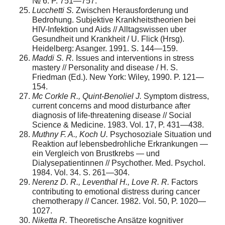
№ 6. P. 751—757.
Lucchetti S.
Zwischen Herausforderung und
Bedrohung. Subjektive Krankheitstheorien bei
HIV-Infektion und Aids // Alltagswissen uber
Gesundheit und Krankheit / U. Flick (Hrsg).
Heidelberg: Asanger. 1991. S. 144—159.
Maddi S. R.
Issues and interventions in stress
mastery // Personality and disease / H. S.
Friedman (Ed.). New York: Wiley, 1990. P. 121—
154.
Mc Corkle R., Quint-Benoliel J.
Symptom distress,
current concerns and mood disturbance after
diagnosis of life-threatening disease // Social
Science & Medicine. 1983. Vol. 17, P. 431—438.
Muthny F. A., Koch U.
Psychosoziale Situation und
Reaktion auf lebensbedrohliche Erkrankungen —
ein Vergleich von Brustkrebs — und
Dialysepatientinnen // Psychother. Med. Psychol.
1984. Vol. 34. S. 261—304.
Nerenz D. R., Leventhal H., Love R. R.
Factors
contributing to emotional distress during cancer
chemotherapy // Cancer. 1982. Vol. 50, P. 1020—
1027.
Niketta R.
Theoretische Ansätze kognitiver