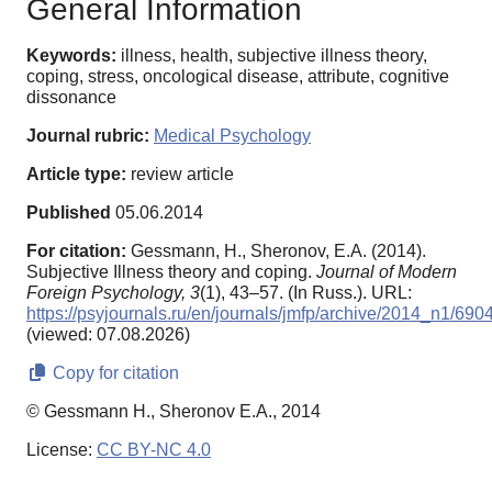
General Information
Keywords:
illness, health, subjective illness theory,
coping, stress, oncological disease, attribute, cognitive
dissonance
Journal rubric:
Medical Psychology
Article type:
review article
Published
05.06.2014
For citation:
Gessmann, H., Sheronov, E.A. (2014).
Subjective Illness theory and coping.
Journal of Modern
Foreign Psychology,
3
(1), 43–57. (In Russ.). URL:
https://psyjournals.ru/en/journals/jmfp/archive/2014_n1/690
(viewed: 07.08.2026)
Copy for citation
© Gessmann H., Sheronov E.A., 2014
License:
CC BY-NC 4.0