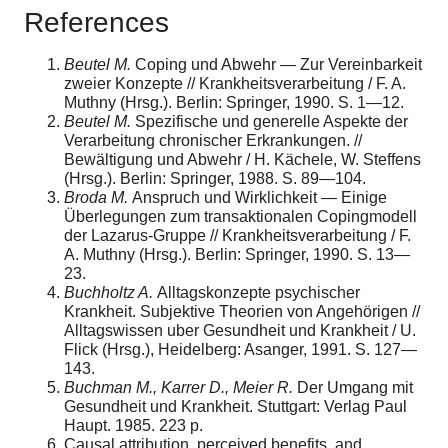
References
Beutel M.
Coping und Abwehr — Zur Vereinbarkeit
zweier Konzepte // Krankheitsverarbeitung / F. A.
Muthny (Hrsg.). Berlin: Springer, 1990. S. 1—12.
Beutel M.
Spezifische und generelle Aspekte der
Verarbeitung chronischer Erkrankungen. //
Bewältigung und Abwehr / H. Kächele, W. Steffens
(Hrsg.). Berlin: Springer, 1988. S. 89—104.
Broda M.
Anspruch und Wirklichkeit — Einige
Überlegungen zum transaktionalen Copingmodell
der Lazarus-Gruppe // Krankheitsverarbeitung / F.
A. Muthny (Hrsg.). Berlin: Springer, 1990. S. 13—
23.
Buchholtz A.
Alltagskonzepte psychischer
Krankheit. Subjektive Theorien von Angehörigen //
Alltagswissen uber Gesundheit und Krankheit / U.
Flick (Hrsg.), Heidelberg: Asanger, 1991. S. 127—
143.
Buchman M., Karrer D., Meier R.
Der Umgang mit
Gesundheit und Krankheit. Stuttgart: Verlag Paul
Haupt. 1985. 223 p.
Causal attribution, perceived benefits, and