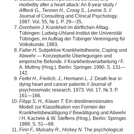
morbidity after a heart attack: An 8-year study /
Affleck G., Tennen H., Croog S., Levine S.
//
Journal of Consulting and Clinical Psychology.
1987. Vol. 55, № 1. P. 29—35.
Dornheim J.
Krankheit im dörflichen Alltag.
Tübingen: Ludwig-Uhland-Institut der Universität
Tübingen, im Auftrag der Tübinger Vereinigung für
Volkskunde. 1983.
Faller H.
Subjektive Krankheitstheorie, Coping und
Abwehr — Konzeptuelle Überlegungen und
empirische Befunde. // Krankheitsverarbeitung / F.
A. Muthny (Hrsg.). Berlin: Springer. 1990. S. 131—
142.
Feifel H., Freilich, J., Hermann L. J.
Death fear in
dying heart and cancer patients // Journal of
psychosomatic research. 1973. Vol. 17, № 3. P.
161—166.
Filipp S. H., Klauer T.
Ein dreidimensionales
Modell zur Klassifikation von Formen der
Krankheitsbewältigung // Bewältigung und Abwehr
/ H. Kachele & W. Steffens (Hrsg.). Berlin: Springer.
1988. S. 51—68.
Finn F., Mulcahy R., Hickey N.
The psychological