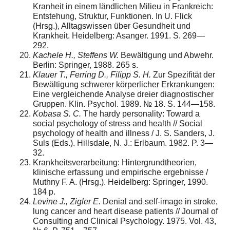
Kranheit in einem ländlichen Milieu in Frankreich:
Entstehung, Struktur, Funktionen. In U. Flick
(Hrsg.), Alltagswissen über Gesundheit und
Krankheit. Heidelberg: Asanger. 1991. S. 269—
292.
Kachele H., Steffens W.
Bewältigung und Abwehr.
Berlin: Springer, 1988. 265 s.
Klauer T., Ferring D., Filipp S. H.
Zur Spezifität der
Bewältigung schwerer körperlicher Erkrankungen:
Eine vergleichende Analyse dreier diagnostischer
Gruppen. Klin. Psychol. 1989. № 18. S. 144—158.
Kobasa S. C.
The hardy personality: Toward a
social psychology of stress and health // Social
psychology of health and illness / J. S. Sanders, J.
Suls (Eds.). Hillsdale, N. J.: Erlbaum. 1982. P. 3—
32.
Krankheitsverarbeitung: Hintergrundtheorien,
klinische erfassung und empirische ergebnisse /
Muthny F. A. (Hrsg.). Heidelberg: Springer, 1990.
184 p.
Levine J., Zigler E.
Denial and self-image in stroke,
lung cancer and heart disease patients // Journal of
Consulting and Clinical Psychology. 1975. Vol. 43,