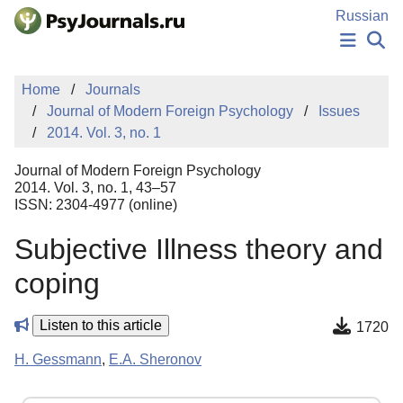
Skip to Main Content
Russian
NEWS
Home
Journals
PUBLICATIONS
Journal of Modern Foreign Psychology
Issues
AUTHORS
2014. Vol. 3, no. 1
MANUSCRIPT SUBMISSION
EDITOR'S CHOICE
Journal of Modern Foreign Psychology
Sign Up
Log In
2014. Vol. 3, no. 1, 43–57
ISSN: 2304-4977 (online)
Subjective Illness theory and
coping
Listen to this article
1720
H. Gessmann
,
E.A. Sheronov