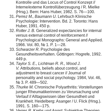
Kontrolle und das Locus of Control Konzept //
Interne/externe Kontrollüberzeugung / R. Mielke
(Hrsg.). Bern: Hans Huber, 1982. S. 76—100.
Perrez M., Baumann U.
Lehrbuch Klinische
Psychologie: Intervention. Bd. 2. Toronto: Hans
Huber, 1991. 450 p.
Rotter J. B.
Generalized expectancies for internal
versus external control of reinforcement //
Psychological Monographs: General and Applied.
1966. Vol. 80, № 1. P. 1—28.
Schwarzer R.
Psychologie des
Gesundheitsverhalten. Göttingen: Hogrefe, 1992.
449 p.
Taylor S. E., Lichtman R. R., Wood J.
V.
Attributions, beliefs about control, and
adjustment to breast cancer // Journal of
personality and social psychology. 1984, Vol. 46,
№ 3. P. 489—502.
Thurke M.
Chronische Polyarthritis: Vorstellungen
junger Rheumatikerinnen zu Verursachung und
Verlauf // Alltagswissen über Gesundheit und
Krankheit. Heidelberg: Asanger / U. Flick (Hrsg.).
1991. S. 160—175.
Verres R.
Krebs und Angst: Subjektive Theorien