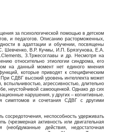
щения за психологической помощью в детском
гов, и педагогов. Описанию расторможенных,
удности в адаптации и обучении, посвящены
. Шевченко, В.Р. Кучмы, И.П. Брязгунова, Е.А.
S.Clements, З.Тржесоглавы и др. Несмотря на
ению относительно этиологии синдрома, его
азом на данный момент нет единого мнения
функций, которые приводят к специфическим
. При СДВГ высокий уровень интеллекта может
, вспыльчивостью, агрессивностью, длительно
е, неустойчивой самооценкой. Однако до сих
ационные нарушения, у других – когнитивные.
ния симптомов и сочетания СДВГ с другими
ть сосредоточения, неспособность удерживать
сть
(чрезмерная активность или двигательная
я
(необдуманные действия, недостаточная