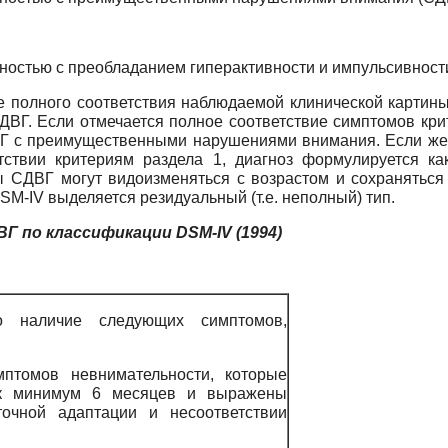
стью с преобладанием гиперактивности и импульсивности
ае полного соответствия наблюдаемой клинической картин
СДВГ. Если отмечается полное соответствие симптомов кри
ДВГ с преимущественными нарушениями внимания. Если же
тствии критериям раздела 1, диагноз формулируется к
ы СДВГ могут видоизменяться с возрастом и сохраняться
M-IV выделяется резидуальный (т.е. неполный) тип.
ВГ по классификации
DSM
-
IV
(1994)
о наличие следующих симптомов,
птомов невнимательности, которые
ак минимум 6 месяцев и выражены
точной адаптации и несоответствии