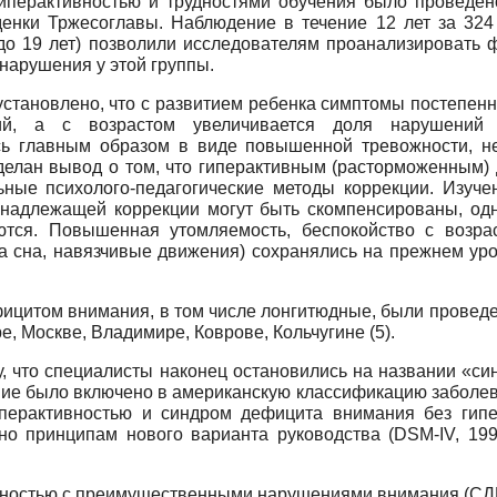
перактивностью и трудностями обучения было проведено 
денки Тржесоглавы. Наблюдение в течение 12 лет за 324
 до 19 лет) позволили исследователям проанализировать 
нарушения у этой группы.
становлено, что с развитием ребенка симптомы постепенн
ций, а с возрастом увеличивается доля нарушений 
сь главным образом в виде повышенной тревожности, не
делан вывод о том, что гиперактивным (расторможенным)
ьные психолого-педагогические методы коррекции. Изуче
 надлежащей коррекции могут быть скомпенсированы, одн
ются. Повышенная утомляемость, беспокойство с возра
ва сна, навязчивые движения) сохранялись на прежнем уро
ицитом внимания, в том числе лонгитюдные, были проведе
е, Москве, Владимире, Коврове, Кольчугине (5).
у, что специалисты наконец остановились на названии «с
ие было включено в американскую классификацию заболева
перактивностью и синдром дефицита внимания без гипе
но принципам нового варианта руководства (DSM-IV, 19
ностью с преимущественными нарушениями внимания (СДВ