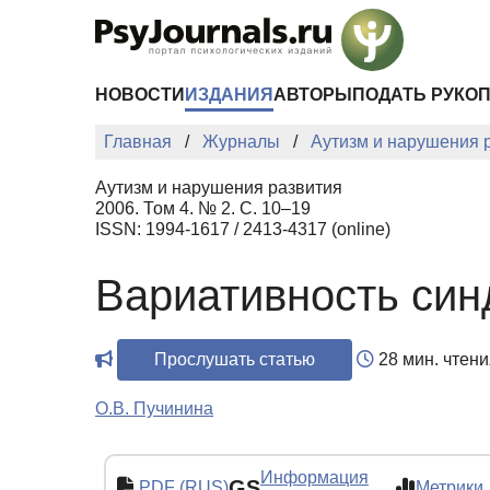
Перейти к основному содержанию
НОВОСТИ
ИЗДАНИЯ
АВТОРЫ
ПОДАТЬ РУКО
Главная
Журналы
Аутизм и нарушения 
Аутизм и нарушения развития
2006. Том 4. № 2. С. 10–19
ISSN: 1994-1617 / 2413-4317 (online)
Вариативность син
Прослушать статью
28 мин. чтени
О.В. Пучинина
Информация
GS
PDF (RUS)
Метрики