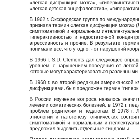
«легкая дисфункция мозга», «гиперкинетиче
«легкая детская энцефалопатия», «гиперакти
В 1962 г. Оксфордская группа по международ
признала термин «легкая дисфункция мозга» (
симптоматикой и нормальным интеллектуальным
гиперактивностью и недостаточной концент
агрессивность и прочие. В результате терм
понимали все, что угодно, - от нарушений коо
В 1966 г. S.D. Clements дал следующее опре
уровнем, с нарушением поведения от легко
которые могут характеризоваться различными с
В 1968 г. во второй редакции американской 
дисфункциями. был предложен термин “гиперки
В России изучение вопроса началось значит
лечении соматических болезней, в 1972 г. п
проблем родителям и педагогам. В 1978 г. 
этиологии и патогенезу клинических состо
симптоматикой и нормальным интеллектуальн
предложил выделить отдельные синдромы.