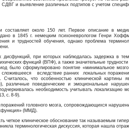
и СДВГ и выявление различных подтипов с учетом специф
и составляет около 150 лет. Первое описание в меди
дано в 1845 г. немецким психоневрологом Генри Хоффм
ения и трудностей обучения, однако проблема термино
ени.
х дисфункций, при которых наблюдалась задержка в тем
ихических функций (ВПФ), а также значительные трудност
 период было сформулировано понятие «минимальное мозг
, сложившееся вследствие ранних локальных поражени
. Считалось, что особенностью клинической картины 
), различные поведенческие и эмоциональные нарушени
 подчеркивалась необходимость учитывать локализацию мо
, с. 8-9).
ия поражений головного мозга, сопровождающихся наруше
сфункция» (ММД).
ь четкое клиническое обоснование так называемым гипер
зникла терминологическая дискуссия, которая нашла отра