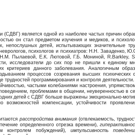
и (СДВГ) является одной из наиболее частых причин обра
ностью он стал предметом изучения и медиков, и психоло
х, непослушных детей, испытывающих значительные тр
еврологов, психологов и психиатров: Н.Н. Заваденко, Ю.С
 Н.М. Пылаевой, Е.К. Лютовой, Г.Б. Мониной, R.Barkley, 
асти, исследователи до сих пор не пришли к единому мн
ских критериев данного заболевания. Аналогичным обр
аздыванием процессов созревания высших психических 
иде трудностей программирования и контроля деятельности
ойчивостью, частыми колебаниями настроения, упрямством
оведением, проблемами в общении, неуверенностью в себ
 одних детей с СДВГ больше выражены эмоционально-мотив
но возможностей компенсации, устойчивости проявле
читаются
расстройства внимания
(отвлекаемость, труднос
 течение определенного отрезка времени),
гиперактивно
ым контролем побуждений),
импульсивность поведени