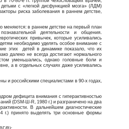
в 70-80-е гг. группой чехословацких врачей,
 детьми с «легкой дисфункцией мозга» (ЛДМ)
факторы риска заболевания в раннем детстве,
о меняются: в раннем детстве на первый план
познавательной деятельности и общения.
вротических привычек, которые усиливались
 детям необходимо уделять особое внимание с
ние этих детей в динамике показало, что их
ако далеко не всегда достигают нормального
стом уменьшались, однако головные боли и
вне, а в отдельных случаях даже усиливались
ны и российскими специалистами в 90-х годах,
индром дефицита внимания с гиперактивностью
ний (DSM-Ш-R, 1980 г.) и разграничено на два
рактивности. В дальнейшем диагностические
94 г.) принято выделять три основные формы
Г/В);