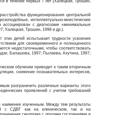
тся в течение первых 7 лет (Халецкая, Трошин,
 расстройства функционирования центральной
розоподобные, интеллектуально-мнестические
то ассоциирован с диагнозами «минимальные
; Халецкая, Трошин, 1998 и др.).
т этих детей испытывает трудности усвоения
ятствием для своевременного и полноценного
аются недостаточными, чтобы соответствовать
адзе, Балашова, 1997; Пылаева, Ахутина, 1997;
ческом обучении приводит к таким вторичным
уляции, снижение познавательных интересов,
имым разграничить различные варианты этого
веденческих проявлений с учетом требований
ся наименее изученным. Между тем результаты
ей с СДВГ как на клиническом, так и на
зграничения синдрома с другими состояниями и