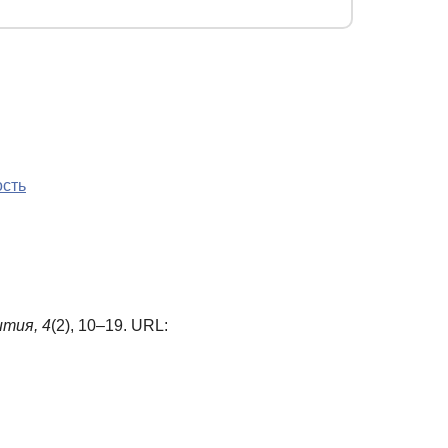
ость
ития,
4
(2), 10–19. URL: