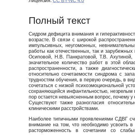
Лицензия:
CC BY-NC 4.0
Полный текст
Сидром дефицита внимания и гиперактивност
возрасте. В связи с широкой распространен
импульсивных, неугомонных, невнимательны
работы как отечественных, так и зарубежных н
Осиповой, Н.В. Панкратовой, Т.В. Ахутиной,
значительное количество работ в этой обл
распространенности, а также диагностиче
относительно сочетаемости синдрома с зап
трудностям обучения, в первую очередь, в в
сочетаться с низкой психоэмоциональной уст
сохраняющейся инфантильностью, незрелым п
пор остается невыясненным вопрос, почему у
Существуют также разногласия относитель
клиническими расстройствами.
Наиболее типичными проявлениями СДВГ с
внимание на том, что необходимо усвоить в
расторможенность в сочетании со слаб