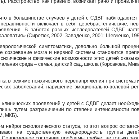
ь). Расстройство, как правило, возникает рано и проявляе
, что в большинстве случаев у детей с СДВГ наблюдаются
перактивности включает в себя церебрастенические, нев
оявления. В работах разных исследователей СДВГ час
опатия» (Сиротюк, 2002; Заваденко, 2001; Шевченко, 1997
неврологической симптоматики, довольно большой процен
е созревание мозга и нервной системы становится преп
сихические и физические возможности этих детей оказыв
льная среда – семья, детский сад, школа (Корсакова, Мик
нка в режиме психического перенапряжения при системати
ских заболеваний, нарушение эмоционально-волевой рег
 клинических проявлений у детей с СДВГ делает необход
лишь путем разграничений по степени интенсивности по
, МКБ).
ом нейропсихологического статуса, то этот вопрос остает
зывают на существенную неоднородность группы дет
.). Современное состояние проблемы требует не только ра