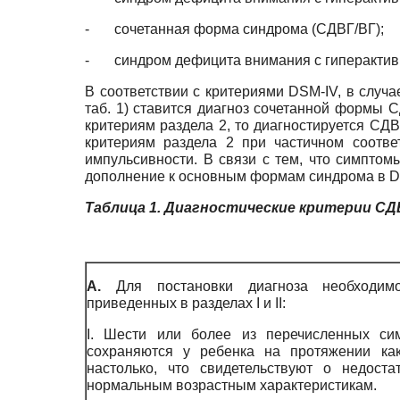
- сочетанная форма синдрома (СДВГ/ВГ);
- синдром дефицита внимания с гиперактивно
В соответствии с критериями DSM-IV, в случ
таб. 1) ставится диагноз сочетанной формы 
критериям раздела 2, то диагностируется С
критериям раздела 2 при частичном соотве
импульсивности. В связи с тем, что симптом
дополнение к основным формам синдрома в DS
Таблица 1. Диагностические критерии СД
А.
Для постановки диагноза необходим
приведенных в разделах I и II:
I. Шести или более из перечисленных сим
сохраняются у ребенка на протяжении к
настолько, что свидетельствуют о недоста
нормальным возрастным характеристикам.