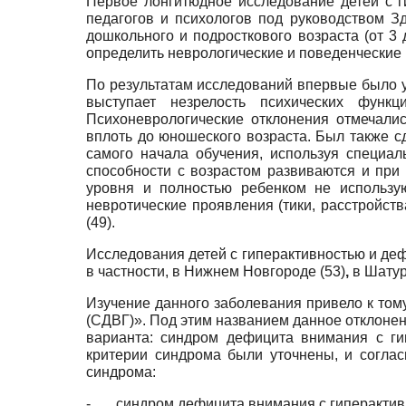
Первое лонгитюдное исследование детей с ги
педагогов и психологов под руководством З
дошкольного и подросткового возраста (от 3
определить неврологические и поведенческие 
По результатам исследований впервые было у
выступает незрелость психических функ
Психоневрологические отклонения отмечали
вплоть до юношеского возраста. Был также с
самого начала обучения, используя специал
способности с возрастом развиваются и при
уровня и полностью ребенком не использу
невротические проявления (тики, расстройст
(49).
Исследования детей с гиперактивностью и деф
в частности, в Нижнем Новгороде (53)
,
в Шатур
Изучение данного заболевания привело к том
(СДВГ)». Под этим названием данное отклонен
варианта: синдром дефицита внимания с ги
критерии синдрома были уточнены, и соглас
синдрома:
- синдром дефицита внимания с гиперактив