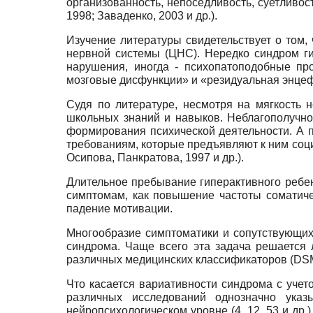
организованность, непоседливость, суетливост
1998; Заваденко, 2003 и др.).
Изучение литературы свидетельствует о том
нервной системы (ЦНС). Нередко синдром ги
нарушения, иногда - психопатоподобные пр
мозговые дисфункции» и «резидуальная энцефал
Судя по литературе, несмотря на мягкость 
школьных знаний и навыков. Неблагополучно
формирования психической деятельности. А п
требованиям, которые предъявляют к ним социа
Осипова, Панкратова, 1997 и др.).
Длительное пребывание гиперактивного ребе
симптомам, как повышение частоты соматиче
падение мотивации.
Многообразие симптоматики и сопутствующих
синдрома. Чаще всего эта задача решается 
различных медицинских классификаторов (DSM
Что касается вариативности синдрома с учет
различных исследований однозначно ука
нейропсихологическом уровне (4, 12, 53 и др