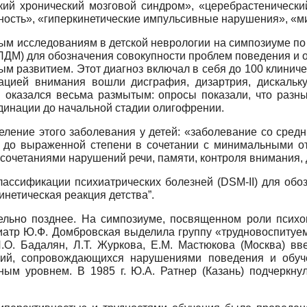
ский хронический мозговой синдром», «церебрастенически
вность», «гиперкинетические импульсивные нарушения», «м
ным исследованиям в детской неврологии на симпозиуме 
ЛДМ) для обозначения совокупности проблем поведения и о
 развитием. Этот диагноз включал в себя до 100 клиниче
рацией внимания вошли дисграфия, дизартрия, дискальку
ин оказался весьма размытым: опросы показали, что разн
рдинации до начальной стадии олигофрении.
деление этого заболевания у детей: «заболевание со сред
й до выраженной степени в сочетании с минимальными от
очетаниями нарушений речи, памяти, контроля внимания, дви
классификации психиатрических болезней (DSM-II) для обо
нетическая реакция детства”.
ельно позднее. На симпозиуме, посвященном роли психо
едиатр Ю.Ф. Домбровская выделила группу «трудновоспитуе
Л.О. Бадалян, Л.Т. Журкова, Е.М. Мастюкова (Москва) 
яний, сопровождающихся нарушениями поведения и обуче
ым уровнем. В 1985 г. Ю.А. Ратнер (Казань) подчеркну