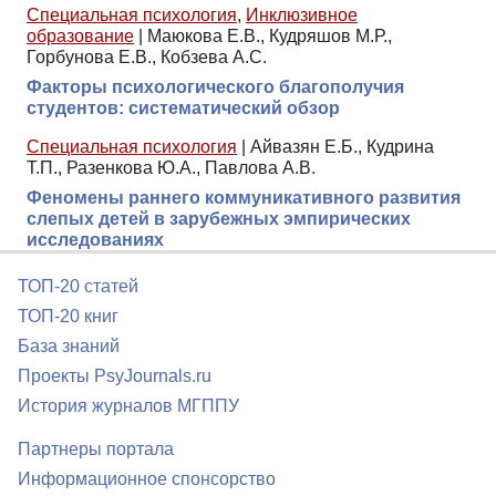
Специальная психология
,
Инклюзивное
образование
|
Маюкова Е.В., Кудряшов М.Р.,
Горбунова Е.В., Кобзева А.С.
Факторы психологического благополучия
студентов: систематический обзор
Специальная психология
|
Айвазян Е.Б., Кудрина
Т.П., Разенкова Ю.А., Павлова А.В.
Феномены раннего коммуникативного развития
слепых детей в зарубежных эмпирических
исследованиях
ТОП-20 статей
ТОП-20 книг
База знаний
Проекты PsyJournals.ru
История журналов МГППУ
Партнеры портала
Информационное спонсорство