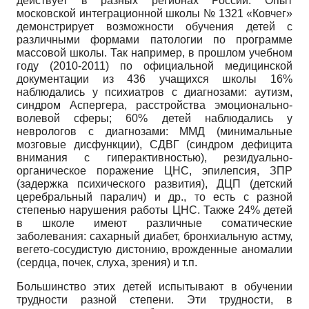
действует в разных регионах России. Опыт
московской интеграционной школы № 1321 «Ковчег»
демонстрирует возможности обучения детей с
различными формами патологии по программе
массовой школы. Так например, в прошлом учебном
году (2010-2011) по официальной медицинской
документации из 436 учащихся школы 16%
наблюдались у психиатров с диагнозами: аутизм,
синдром Аспергера, расстройства эмоционально-
волевой сферы; 60% детей наблюдались у
неврологов с диагнозами: ММД (минимальные
мозговые дисфункции), СДВГ (синдром дефицита
внимания с гиперактивностью), резидуально-
органическое поражение ЦНС, эпилепсия, ЗПР
(задержка психического развития), ДЦП (детский
церебральный паралич) и др., то есть с разной
степенью нарушения работы ЦНС. Также 24% детей
в школе имеют различные соматические
заболевания: сахарный диабет, бронхиальную астму,
вегето-сосудистую дистонию, врожденные аномалии
(сердца, почек, слуха, зрения) и т.п.
Большинство этих детей испытывают в обучении
трудности разной степени. Эти трудности, в