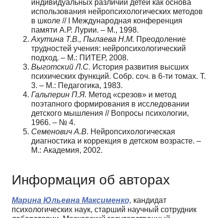
индивидуальных различий детей как основа
использования нейропсихологических методов
в школе // I Международная конференция
памяти А.Р. Лурии. – М., 1998.
Ахутина Т.В., Пылаева Н.М.
Преодоление
трудностей учения: нейропсихологический
подход. – М.: ПИТЕР, 2008.
Выготский Л.С.
История развития высших
психических функций. Собр. соч. в 6-ти томах. Т.
3. – М.: Педагогика, 1983.
Гальперин П.Я.
Метод «срезов» и метод
поэтапного формирования в исследовании
детского мышления // Вопросы психологии,
1966. – № 4.
Семенович А.В.
Нейропсихологическая
диагностика и коррекция в детском возрасте. –
М.: Академия, 2002.
Информация об авторах
Марина Юльевна Максименко,
кандидат
психологических наук, старший научный сотрудник