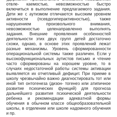
отвле- каемостью, невозможностью быстро
включиться в выполнение предлагаемого задания.
Дети же с аутизмом отличаются высоким уровнем
активности (псевдоги­перактивностью), также
нарушением произвольного внимания,
невозможностью целенаправленно выполнять
задания. Внешние проявления особенностей
деятельности этих двух групп детей достаточно
схожи, однако, в основе этих проявлений лежат
разные механизмы. Уровень сформированности
операцио­нальной системы также различен. Если у
высокофункциональных аутистов письмо и чтение
часто сформированы на хорошем уровне, то в
случаях недостаточной работы системы активации
выявляется их отчетливый дефицит. При приеме в
школу чрезвычайно важно диагностировать тот или
иной тип онтогенеза (дизон- тогенез или атипичное
развитие психических функций) для прогноза
дальнейшего развития психической деятельности
ребенка и рекомендации адекватной формы
обучения в обычном классе общеобразовательной
школы, в отделении или школе надомного обучения
и пр.