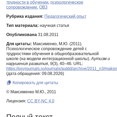
трудности в обучении
,
психологическое
сопровождение
,
ОВЗ
Рубрика издания:
Педагогический опыт
Тип материала:
научная статья
Опубликована
31.08.2011
Для цитаты:
Максименко, М.Ю. (2011).
Психологическое сопровождение детей с
трудностями обучения в общеобразовательной
школе (на модели интеграционной школы).
Аутизм и
нарушения развития,
9
(3), 40–46. URL:
https://psyjournals.ru/journals/autdd/archive/2011_n3/maks
(дата обращения: 09.08.2026)
Копировать для цитаты
© Максименко М.Ю., 2011
Лицензия:
CC BY-NC 4.0
Полный текст