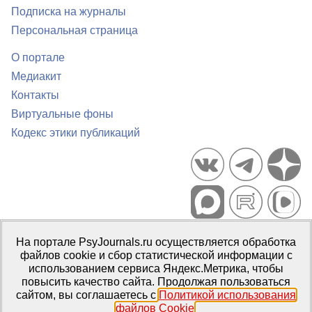
Подписка на журналы
Персональная страница
О портале
Медиакит
Контакты
Виртуальные фоны
Кодекс этики публикаций
Портал психологических изданий PsyJournals.ru, 2007–2026
На портале PsyJournals.ru осуществляется обработка
Правила использования материалов
файлов cookie и сбор статистической информации с
Свидетельство регистрации СМИ
Эл № ФС77-66447 от 14 июля
использованием сервиса Яндекс.Метрика, чтобы
2016 г.
повысить качество сайта. Продолжая пользоваться
сайтом, вы соглашаетесь с
Политикой использования
Издатель:
ФГБОУ ВО МГППУ
файлов Cookie
.