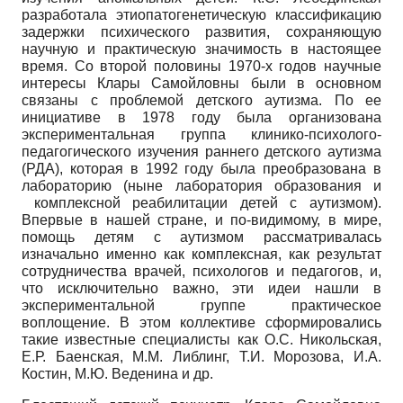
разработала этиопатогенетическую классификацию
задержки психического развития, сохраняющую
научную и практическую значимость в настоящее
время. Со второй половины 1970-х годов научные
интересы Клары Самойловны были в основном
связаны с проблемой детского аутизма. По ее
инициативе в 1978 году была организована
экспериментальная группа клинико-психолого-
педагогического изучения раннего детского аутизма
(РДА), которая в 1992 году была преобразована в
лабораторию (ныне лаборатория образования и
комплексной реабилитации детей с аутизмом).
Впервые в нашей стране, и по-видимому, в мире,
помощь детям с аутизмом рассматривалась
изначально именно как комплексная, как результат
сотрудничества врачей, психологов и педагогов, и,
что исключительно важно, эти идеи нашли в
экспериментальной группе практическое
воплощение. В этом коллективе сформировались
такие известные специалисты как О.С. Никольская,
Е.Р. Баенская, М.М. Либлинг, Т.И. Морозова, И.А.
Костин, М.Ю. Веденина и др.