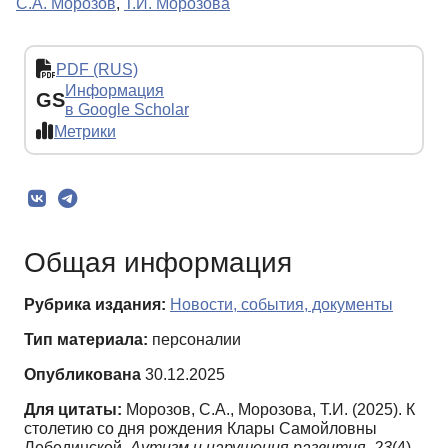
С.А. Морозов
,
Т.И. Морозова
PDF (RUS)
Информация
GS
в Google Scholar
Метрики
Общая информация
Рубрика издания:
Новости, события, документы
Тип материала:
персоналии
Опубликована
30.12.2025
Для цитаты:
Морозов, С.А., Морозова, Т.И. (2025). К
столетию со дня рождения Клары Самойловны
Лебединской.
Аутизм и нарушения развития,
23
(4),