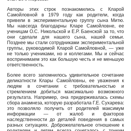
Авторы этих строк познакомились с Кларой
Самойловной в 1979 году как родители, когда
привели в экспериментальную группу сына Митю.
Мы навсегда благодарны Кларе Самойловне, ее
ученицам О.С. Никольской и Е.Р. Баенской за то, что
они сделали для нашего сына, нашей семьи.
Позднее мы стали сотрудниками экспериментальной
группы, руководимой Кларой Самойловной, — уже
не только учениками, но и коллегами. Мы и сейчас
воспринимаем это как большую честь и не меньшую
ответственность.
Более всего запомнилось удивительное сочетание
деликатности Клары Самойловны, ее уважения к
людям в сочетании с требовательностью и
стремлением добиться максимально возможного
результата. Например, она придерживалась схемы
сбора анамнеза, которую разработала Г.Е. Сухарева:
это позволяло получить от родителей максимум
информации — от жалоб и факторов
наследственности до деталей поведения в самых
разных ситуациях. Доброжелательное отношение к
родителям и детям всегда сочеталось с тонким