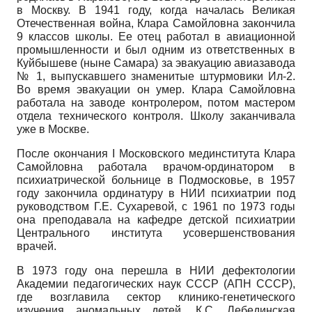
в Москву. В 1941 году, когда началась Великая
Отечественная война, Клара Самойловна закончила
9 классов школы. Ее отец работал в авиационной
промышленности и был одним из ответственных в
Куйбышеве (ныне Самара) за эвакуацию авиазавода
№ 1, выпускавшего знаменитые штурмовики Ил-2.
Во время эвакуации он умер. Клара Самойловна
работала на заводе контролером, потом мастером
отдела технического контроля. Школу заканчивала
уже в Москве.
После окончания I Московского мединститута Клара
Самойловна работала врачом-ординатором в
психиатрической больнице в Подмосковье, в 1957
году закончила ординатуру в НИИ психиатрии под
руководством Г.Е. Сухаревой, с 1961 по 1973 годы
она преподавала на кафедре детской психиатрии
Центрального института усовершенствования
врачей.
В 1973 году она перешла в НИИ дефектологии
Академии педагогических наук СССР (АПН СССР),
где возглавила сектор клинико-генетического
изучения аномальных детей. К.С. Лебединская