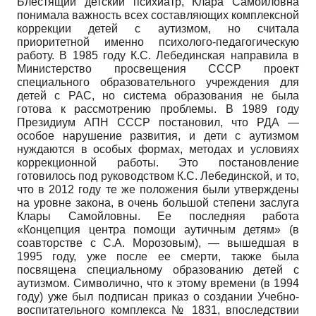
Блестящий детский психиатр, Клара Самойловна
понимала важность всех составляющих комплексной
коррекции детей с аутизмом, но считала
приоритетной именно психолого-педагогическую
работу. В 1985 году К.С. Лебединская направила в
Министерство просвещения СССР проект
специального образовательного учреждения для
детей с РАС, но система образования не была
готова к рассмотрению проблемы. В 1989 году
Президиум АПН СССР постановил, что РДА —
особое нарушение развития, и дети с аутизмом
нуждаются в особых формах, методах и условиях
коррекционной работы. Это постановление
готовилось под руководством К.С. Лебединской, и то,
что в 2012 году те же положения были утверждены
на уровне закона, в очень большой степени заслуга
Клары Самойловны. Ее последняя работа
«Концепция центра помощи аутичным детям» (в
соавторстве с С.А. Морозовым), — вышедшая в
1995 году, уже после ее смерти, также была
посвящена специальному образованию детей с
аутизмом. Символично, что к этому времени (в 1994
году) уже был подписан приказ о создании Учебно-
воспитательного комплекса № 1831, впоследствии