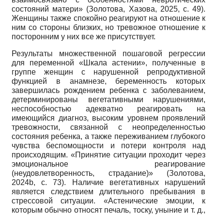
состояний матери» (Золотова, Хазова, 2025, с. 49).
Женщины также спокойно реагируют на отношение к
ним со стороны близких, но тревожное отношение к
посторонним у них все же присутствует.
Результаты множественной пошаговой регрессии
для переменной «Шкала астении», полученные в
группе женщин с нарушенной репродуктивной
функцией в анамнезе, беременность которых
завершилась рождением ребенка с заболеванием,
детерминированы вегетативными нарушениями,
неспособностью адекватно реагировать на
имеющийся диагноз, высоким уровнем проявлений
тревожности, связанной с неопределенностью
состояния ребенка, а также переживанием глубокого
чувства беспомощности и потери контроля над
происходящим. «Принятие ситуации проходит через
эмоциональное реагирование
(неудовлетворенность, страдание)» (Золотова,
2024b, с. 73). Наличие вегетативных нарушений
является следствием длительного пребывания в
стрессовой ситуации. «Астенические эмоции, к
которым обычно относят печаль, тоску, уныние и т. д.,