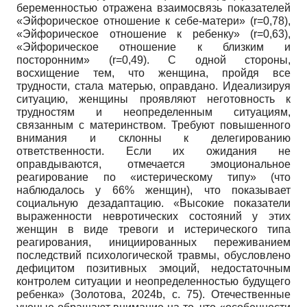
беременностью отражена взаимосвязь показателей
«Эйфорическое отношение к себе-матери» (r=0,78),
«Эйфорическое отношение к ребенку» (r=0,63),
«Эйфорическое отношение к близким и
посторонним» (r=0,49). С одной стороны,
восхищение тем, что женщина, пройдя все
трудности, стала матерью, оправдано. Идеализируя
ситуацию, женщины проявляют неготовность к
трудностям и неопределенным ситуациям,
связанным с материнством. Требуют повышенного
внимания и склонны к делегированию
ответственности. Если их ожидания не
оправдываются, отмечается эмоциональное
реагирование по «истерическому типу» (что
наблюдалось у 66% женщин), что показывает
социальную дезадаптацию. «Высокие показатели
выраженности невротических состояний у этих
женщин в виде тревоги и истерического типа
реагирования, инициированных переживанием
последствий психологической травмы, обусловлено
дефицитом позитивных эмоций, недостаточным
контролем ситуации и неопределенностью будущего
ребенка» (Золотова, 2024b, с. 75). Отечественные