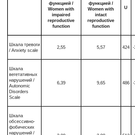
функцией /
функцией /
U
Women with
Women with
impaired
intact
reproductive
reproductive
function
function
Шкала тревоги
2,55
5,57
424
-
/ Anxiety scale
Шкала
вегетативных
нарушений /
6,39
9,65
486
-
Autonomic
Disorders
Scale
Шкала
обсессивно-
фобических
нарушений /