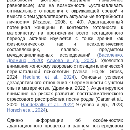
равновесие) или на возможность «устанавливать
оптимальные отношения с окружающей средой и
вместе с тем удовлетворять актуальные потребности
личности» (Исаева, 2008, с. 40). Адаптационный
потенциал женщины в контексте готовности к
материнству на протяжении всего гестационного
периода активно изучается с точки зрения как
физиологических, так и психологических
составляющих, являясь предметом
междисциплинарных исследований (
Василенко,
Дремина, 2020
;
Алиева и др., 2023
). Уделяется
внимание женскому здоровью с позиции клинической
перинатальной психологии (Weise, Hajek, Gross,
2024;
Hedlund et al., 2024
). Описаны условия
дезадаптивного отношения к беременности с учетом
опыта материнства (Дремина, 2022 ). Акцентируется
внимание на рисках развития посттравматического
стрессового расстройства после родов (Carter et al.,
2020;
Handelzalts et al., 2022
; Якупова и др., 2023;
Horsch et al., 2024
).
Однако информации об особенностях
адаптационного процесса в раннем послеродовом