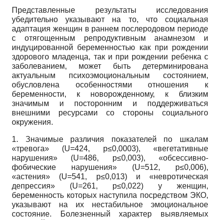
Представленные результаты исследования
убедительно указывают на то, что социальная
адаптация женщин в раннем послеродовом периоде
с отягощенным репродуктивным анамнезом и
индуцированной беременностью как при рождении
здорового младенца, так и при рождении ребенка с
заболеванием, может быть детерминирована
актуальным психоэмоциональным состоянием,
обусловлена особенностями отношения к
беременности, к новорожденному, к близким
значимым и посторонним и поддерживаться
внешними ресурсами со стороны социального
окружения.
1. Значимые различия показателей по шкалам
«тревога» (U=424, р≤0,0003), «вегетативные
нарушения» (U=486, р≤0,003), «обсессивно-
фобические нарушения» (U=512, р≤0,006),
«астения» (U=541, р≤0,013) и «невротическая
депрессия» (U=261, р≤0,022) у женщин,
беременность которых наступила посредством ЭКО,
указывают на их нестабильное эмоциональное
состояние. Болезненный характер выявляемых