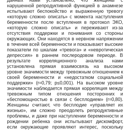
данных нами установлено, что женщины с
нарушенной репродуктивной функцией в анамнезе
испытывают беспокойство и выраженную тревогу
«которую сложно описать» с момента наступления
беременности после вступления в протокол ЭКО,
«которую сложно описать» и переживают из-за
отсутствия поддержки и понимания со стороны
окружающих. Они находятся в нервном напряжении
в течение всей беременности и показывают высокие
показатели по шкалам «тревога» и «невротическая
депрессия» в раннем послеродовом периоде. В
результате корреляционного анализа нами
установлена прямая взаимосвязь на высоком
уровне значимости между тревожным отношением к
своей беременности и «недостатком социальной
поддержки» (r=0,79; p≤0,001). На высоком уровне
значимости наблюдается прямая корреляция между
тревожным типом отношения посторонних и
«беспомощностью в связи с бесплодием» (r=0,80).
Женщины считают, что бесплодие «управляет их
жизнью», им сложно преодолеть репродуктивные
проблемы, и даже при наступлении беременности и
рождении ребенка они испытывают дискомфорт,
если окружающие проявляют интерес, поскольку