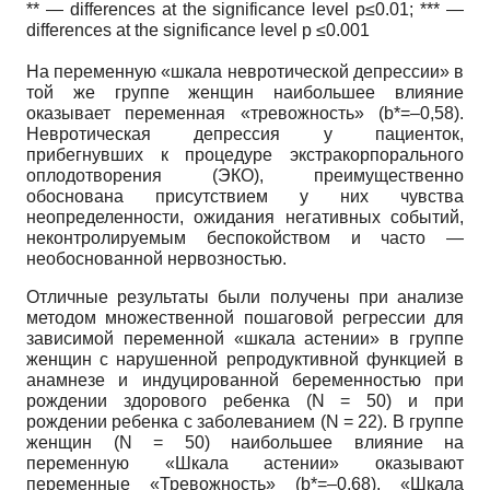
** — differences at the significance level p≤0.01; *** —
differences at the significance level p ≤0.001
На переменную «шкала невротической депрессии» в
той же группе женщин наибольшее влияние
оказывает переменная «тревожность» (b*=–0,58).
Невротическая депрессия у пациенток,
прибегнувших к процедуре экстракорпорального
оплодотворения (ЭКО), преимущественно
обоснована присутствием у них чувства
неопределенности, ожидания негативных событий,
неконтролируемым беспокойством и часто —
необоснованной нервозностью.
Отличные результаты были получены при анализе
методом множественной пошаговой регрессии для
зависимой переменной «шкала астении» в группе
женщин с нарушенной репродуктивной функцией в
анамнезе и индуцированной беременностью при
рождении здорового ребенка (N = 50) и при
рождении ребенка с заболеванием (N = 22). В группе
женщин (N = 50) наибольшее влияние на
переменную «Шкала астении» оказывают
переменные «Тревожность» (b*=–0,68), «Шкала