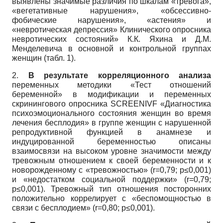
выявлены значимые различия по шкалам «тревога»,
«вегетативные нарушения», «обсессивно-
фобические нарушения», «астения» и
«невротическая депрессия» Клинического опросника
невротических состояний» К.К. Яхина и Д.М.
Менделевича в основной и контрольной группах
женщин (табл. 1).
2.
В результате корреляционного анализа
переменных методики «Тест отношений
беременной» в модификации и переменных
скринингового опросника SCREENIVF «Диагностика
психоэмоционального состояния женщин во время
лечения бесплодия» в группе женщин с нарушенной
репродуктивной функцией в анамнезе и
индуцированной беременностью описаны
взаимосвязи на высоком уровне значимости между
тревожным отношением к своей беременности и к
новорожденному с «тревожностью» (r=0,79; p≤0,001)
и «недостатком социальной поддержки» (r=0,79;
p≤0,001). Тревожный тип отношения посторонних
положительно коррелирует с «беспомощностью в
связи с бесплодием» (r=0,80; p≤0,001).