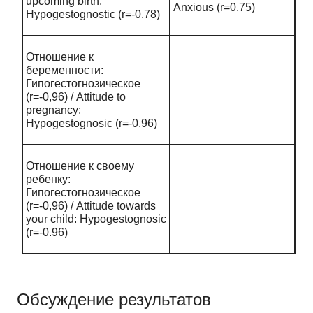
upcoming
birth
:
Anxious (r=0.75)
Hypogestognostic
(
r
=-0.78)
Отношение к
беременности:
Гипогестогнозическое
(r=-0,96) / Attitude to
pregnancy:
Hypogestognosic (r=-0.96)
Отношение к своему
ребенку:
Гипогестогнозическое
(r=-0,96) / Attitude towards
your child: Hypogestognosic
(r=-0.96)
Обсуждение результатов