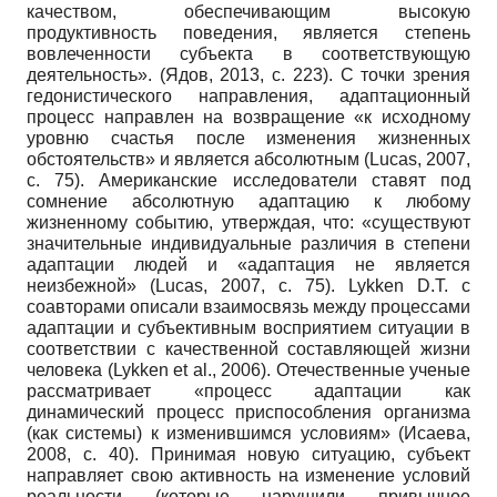
качеством, обеспечивающим высокую
продуктивность поведения, является степень
вовлеченности субъекта в соответствующую
деятельность». (Ядов, 2013, с. 223). С точки зрения
гедонистического направления, адаптационный
процесс направлен на возвращение «к исходному
уровню счастья после изменения жизненных
обстоятельств» и является абсолютным (Lucas, 2007,
с. 75). Американские исследователи ставят под
сомнение абсолютную адаптацию к любому
жизненному событию, утверждая, что: «существуют
значительные индивидуальные различия в степени
адаптации людей и «адаптация не является
неизбежной» (Lucas, 2007, с. 75). Lykken D.T. с
соавторами описали взаимосвязь между процессами
адаптации и субъективным восприятием ситуации в
соответствии с качественной составляющей жизни
человека (Lykken et al., 2006). Отечественные ученые
рассматривает «процесс адаптации как
динамический процесс приспособления организма
(как системы) к изменившимся условиям» (Исаева,
2008, с. 40). Принимая новую ситуацию, субъект
направляет свою активность на изменение условий
реальности (которые нарушили привычное