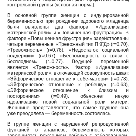
контрольной группы (условная норма).
В основной группе женщин с индуцированной
беременностью при рождении здорового младенца
были выявлены два фактора: «Идеализация
материнской роли» и «Повышенная фрустрация». В
факторе «Повышенная фрустрация» задействованы
четыре переменные: «Тревожный тип ПКГД» (r=0,70),
«Тревожность» (r=0,78), «Недостаток социальной
поддержки» (r=0,67), «Беспомощность в связи с
бесплодием» (r=0,77). Ведущей переменной
является «Тревожность». Фактор «Идеализация
материнской роли», включающий совокупность шкал:
«Эйфорическое отношение к себе-матери» (r=0,78),
«Эйфорическое отношение к ребенку» (r=0,63),
«Эйфорическое отношение к близким и
посторонним» (r=0,49), объясняет некую
идеализацию новой социальной роли матери.
Женщине представляется, что самое трудное она
уже преодолела — беременность состоялась.
В группе женщин с нарушенной репродуктивной
функцией в анамнезе, беременность которых
завершилась рождением ребенка с заболеванием,