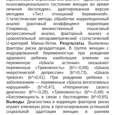
психоэмоционального состояния женщин во время
лечения бесплодия», адаптированная версия
методики «Тест отношений беременной».
Статистические методы обработки: корреляционный
анализ (ранговый коэффициент корреляции
Спирмена), множественный пошаговый
регрессионный анализ, факторный анализ и
сравнительный непараметрический статистический
U-критерий Манна-Уитни.
Результаты
. Выявлены
факторы риска дезадаптации. В группе женщин с
индуцированной беременностью при рождении
здорового ребенка наибольшее влияние на
переменную «Шкала астении» оказывают
переменные «Тревожность» (b*=–0,68), «Шкала
невротической депрессии» (b*=0,73), «Шкала
тревоги» (b*=0,41). При рождении ребенка с
заболеванием — переменные «Шкала вегетативных
нарушений» (b*=0,47), «Непринятие своего
диагноза» (b*=–0,28), «Тревожность» (b*=–0,48) и
«Беспомощность в связи с бесплодием» (b*=0,65).
Выводы
. Диагностика и коррекция факторов риска
играют ключевую роль в прогнозировании успешной
социальной адаптации женщин в раннем