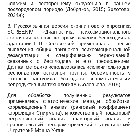
близким и постороннему окружению в раннем
послеродовом периоде (Добряков, 2015; Золотова,
2024a);
3. Русскоязычная версия скринингового опросника
SCREENIVF «Диагностика психоэмоционального
состояния женщин во время лечения бесплодия» в
адаптации Е.В. Соловьевой; применялась с целью
выявления общих признаков психоэмоциональной
дезадаптации и специфических переживаний,
связанных с бесплодием и его преодолением.
Данная методика использовалась исключительно для
респонденток основной группы, беременность у
которых наступила благодаря вспомогательным
репродуктивным технологиям (Соловьева, 2018).
Для обработки полученных результатов
применялись статистические методы обработки:
корреляционный анализ (ранговый коэффициент
корреляции Спирмена), множественный пошаговый
регрессионный анализ, факторный анализ и
сравнительный непараметрический статистический
U-критерий Манна-Уитни.