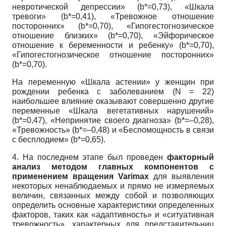
невротической депрессии» (b*=0,73), «Шкала
тревоги» (b*=0,41), «Тревожное отношение
посторонних» (b*=0,70), «Гипогестогнозическое
отношение близких» (b*=0,70), «Эйфорическое
отношение к беременности и ребенку» (b*=0,70),
«Гипогестогнозическое отношение посторонних»
(b*=0,70).
На переменную «Шкала астении» у женщин при
рождении ребенка с заболеванием (N = 22)
наибольшее влияние оказывают совершенно другие
переменные «Шкала вегетативных нарушений»
(b*=0,47), «Непринятие своего диагноза» (b*=–0,28),
«Тревожность» (b*=–0,48) и «Беспомощность в связи
с бесплодием» (b*=0,65).
4. На последнем этапе был проведен
факторный
анализ методом главных компонентов с
применением вращения Varimax
для выявления
некоторых ненаблюдаемых и прямо не измеряемых
величин, связанных между собой и позволяющих
определить основные характеристики определенных
факторов, таких как «адаптивность» и «ситуативная
тревожность», характерных для представительниц