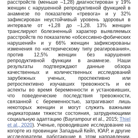
расстройств (меньше –1,28) диагностирован у 19%
женщин с нарушенной репродуктивной функцией в
анамнезе по показателю «тревога» и у 32%
зафиксирован неустойчивый уровень здоровья в
интервале от +1,28 до –1,28. 13% женщин
транслируют болезненный характер выявляемых
расстройств по показателю «обсессивно-фобических
нарушений» и у 66% женщин зафиксированы
изменения по «истерическому типу реагирования»,
против 12,5% женщин без нарушения
репродуктивной функции в анамнезе. Наши
результаты подтверждают данные обзора
качественных и количественных исследований
зарубежных ученых, проспективно или
ретроспективно изучавших тревожность и ее
аспекты во время беременности и установивших,
что поведенческие последствия тревожности,
связанной с беременностью, затрагивают лишь
некоторых женщин и могут служить важными
индикаторами тяжести состояния, затрудняющими
социальную адаптацию (Bayrampour et al., 2015;
Thiel
et al., 2020
). Ученые, проводившие исследование на
когорте из провинции Западный Кейп, ЮАР, и другие
исследователи, работающие в этом направлении,