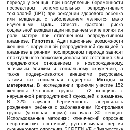
периоде у женщин при наступлении беременности
посредством вспомогательных репродуктивных
технологий (ВРТ) при рождении здорового ребенка
или младенца с заболеванием являются мало
изученными.
Цель
. Описать факторы риска
социальной дезадаптации на раннем этапе принятия
роли матери при отягощенном репродуктивном
анамнезе.
Гипотеза
. Адаптационные возможности
женщин с нарушенной репродуктивной функцией в
анамнезе в раннем послеродовом периоде зависят
от актуального психоэмоционального состояния. Они
определяются отношением к новорожденному,
значимым близким и социальному окружению, а
также поддерживаются внешними ресурсами,
такими как социальная поддержка.
Методы и
материалы
.
В исследовании приняли участие 152
женщины. Основная группа — 72 женщины с
нарушенной репродуктивной функцией в анамнезе.
В 32% случаев беременность завершилась
рождением ребенка с заболеванием. Контрольная
группа (условная норма) включала 80 женщин.
Использованные методики: клинический опросник
невротических состояний, русскоязычная версия
скринингового опросника SCREENIVF «Диагностика