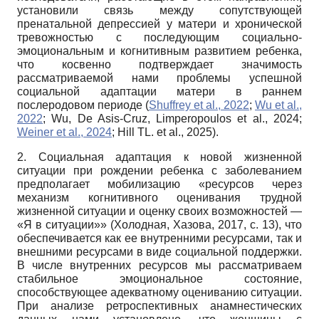
установили связь между сопутствующей
пренатальной депрессией у матери и хронической
тревожностью с последующим социально-
эмоциональным и когнитивным развитием ребенка,
что косвенно подтверждает значимость
рассматриваемой нами проблемы успешной
социальной адаптации матери в раннем
послеродовом периоде (
Shuffrey et al., 2022
;
Wu et al.,
2022
; Wu, De Asis-Cruz, Limperopoulos et al., 2024;
Weiner et al., 2024
; Hill TL. et al., 2025).
2. Социальная адаптация к новой жизненной
ситуации при рождении ребенка с заболеванием
предполагает мобилизацию «ресурсов через
механизм когнитивного оценивания трудной
жизненной ситуации и оценку своих возможностей —
«Я в ситуации»» (Холодная, Хазова, 2017, с. 13), что
обеспечивается как ее внутренними ресурсами, так и
внешними ресурсами в виде социальной поддержки.
В числе внутренних ресурсов мы рассматриваем
стабильное эмоциональное состояние,
способствующее адекватному оцениванию ситуации.
При анализе ретроспективных анамнестических