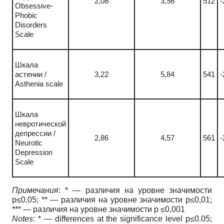
2,08
3,98
512
-
Obsessive-
Phobic
Disorders
Scale
Шкала
астении
/
3,22
5,84
541
-
Asthenia scale
Шкала
невротической
депрессии /
2,86
4,57
561
-
Neurotic
Depression
Scale
Примечания
: * — различия на уровне значимости
p≤0,05; ** — различия на уровне значимости p≤0,01;
*** — различия на уровне значимости p ≤0,001
Notes
: * — differences at the significance level p≤0.05;