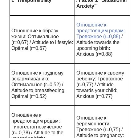
1 "Responsibility"
/ Factor 2 "Situational
Anxiety"
Отношение к
Отношение к образу
предстоящим родам:
жизни: Оптимальное
Тревожное (r=0,88)
/
(r=0,67) / Attitude to lifestyle:
Attitude towards the
Optimal (r=0.67)
upcoming birth:
Anxious (r=0.88)
Отношение к грудному
Отношение к своему
вскармливанию:
ребенку: Тревожное
Оптимальное (r=0,52) /
(r=0,77) / Attitude
Attitude to breastfeeding:
towards your child:
Optimal (r=0.52)
Anxious (r=0.77)
Отношение к
Отношение к
предстоящим родам:
беременности:
Гипогестогнозическое
Тревожное (r=0,75) /
(
r
=-0,78) /
Attitude
to
the
Attitude to pregnancy: