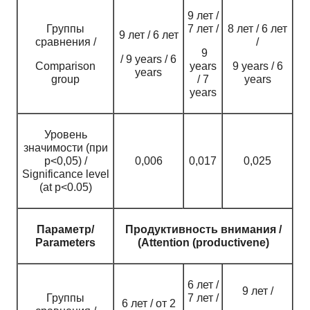
9 лет /
Группы
7 лет /
8 лет / 6 лет
9 лет / 6 лет
сравнения /
/
9
/ 9 years / 6
Comparison
years
9 years / 6
years
group
/ 7
years
years
Уровень
значимости (при
p<0,05) /
0,006
0,017
0,025
Significance level
(at p<0.05)
Параметр/
Продуктивность внимания /
Parameters
(Attention (productivene)
6 лет /
9 лет /
Группы
7 лет /
6 лет / от 2