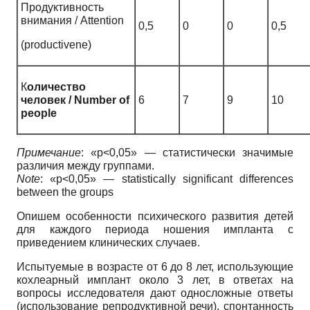
Продуктивность
внимания / Attention
0,5
0
0
0,5
(productivene)
К
оличество
человек / Number of
6
7
9
10
people
Примечание
: «p<0,05» — статистически значимые
различия между группами.
Note
: «p<0,05» — statistically significant differences
between the groups
Опишем особенности психического развития детей
для каждого периода ношения импланта с
приведением клинических случаев.
Испытуемые в возрасте от 6 до 8 лет, использующие
кохлеарный имплант около 3 лет, в ответах на
вопросы исследователя дают односложные ответы
(использование репродуктивной речи), спонтанность