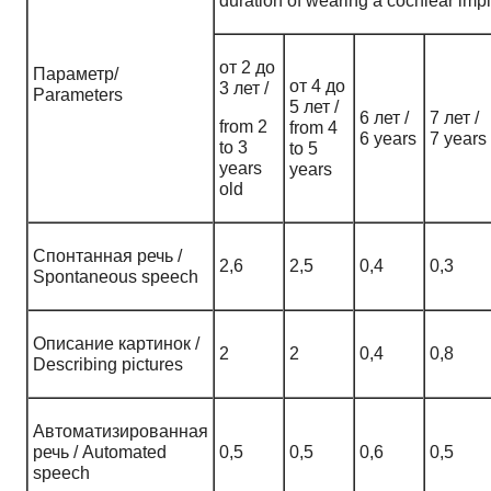
duration of wearing a cochlear imp
от 2 до
Параметр/
от 4 до
3 лет /
Parameters
5 лет /
6 лет /
7 лет /
from 2
from 4
6 years
7 years
to 3
to 5
years
years
old
Спонтанная речь /
2,6
2,5
0,4
0,3
Spontaneous speech
Описание картинок /
2
2
0,4
0,8
Describing pictures
Автоматизированная
речь / Automated
0,5
0,5
0,6
0,5
speech