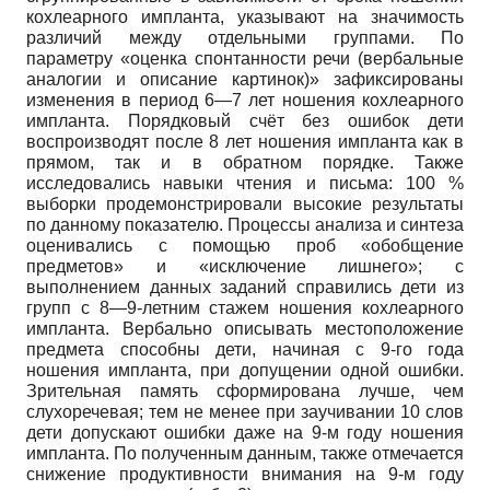
кохлеарного импланта, указывают на значимость
различий между отдельными группами. По
параметру «оценка спонтанности речи (вербальные
аналогии и описание картинок)» зафиксированы
изменения в период 6—7 лет ношения кохлеарного
импланта. Порядковый счёт без ошибок дети
воспроизводят после 8 лет ношения импланта как в
прямом, так и в обратном порядке. Также
исследовались навыки чтения и письма: 100 %
выборки продемонстрировали высокие результаты
по данному показателю. Процессы анализа и синтеза
оценивались с помощью проб «обобщение
предметов» и «исключение лишнего»; с
выполнением данных заданий справились дети из
групп с 8—9-летним стажем ношения кохлеарного
импланта. Вербально описывать местоположение
предмета способны дети, начиная с 9-го года
ношения импланта, при допущении одной ошибки.
Зрительная память сформирована лучше, чем
слухоречевая; тем не менее при заучивании 10 слов
дети допускают ошибки даже на 9-м году ношения
импланта. По полученным данным, также отмечается
снижение продуктивности внимания на 9-м году