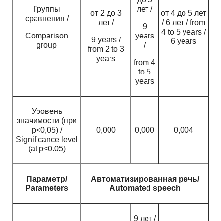
Группы
лет /
от 2 до 3
от 4 до 5 лет
сравнения /
лет /
/ 6 лет / from
9
4 to 5 years /
Comparison
years
9 years /
6 years
group
/
from 2 to 3
years
from 4
to 5
years
Уровень
значимости (при
p<0,05) /
0,000
0,000
0,004
Significance level
(at p<0.05)
Параметр/
Автоматизированная речь/
Parameters
Automated speech
9 лет /