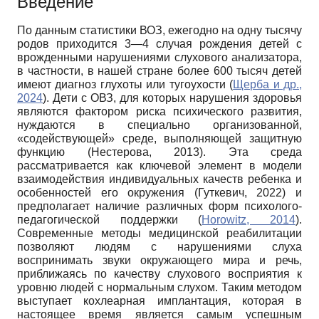
Введение
По данным статистики ВОЗ, ежегодно на одну тысячу
родов приходится 3—4 случая рождения детей с
врожденными нарушениями слухового анализатора,
в частности, в нашей стране более 600 тысяч детей
имеют диагноз глухоты или тугоухости (
Щерба и др.,
2024
). Дети с ОВЗ, для которых нарушения здоровья
являются фактором риска психического развития,
нуждаются в специально организованной,
«содействующей» среде, выполняющей защитную
функцию (Нестерова, 2013). Эта среда
рассматривается как ключевой элемент в модели
взаимодействия индивидуальных качеств ребенка и
особенностей его окружения (Гуткевич, 2022) и
предполагает наличие различных форм психолого-
педагогической поддержки (
Horowitz, 2014
).
Современные методы медицинской реабилитации
позволяют людям с нарушениями слуха
воспринимать звуки окружающего мира и речь,
приближаясь по качеству слухового восприятия к
уровню людей с нормальным слухом. Таким методом
выступает кохлеарная имплантация, которая в
настоящее время является самым успешным