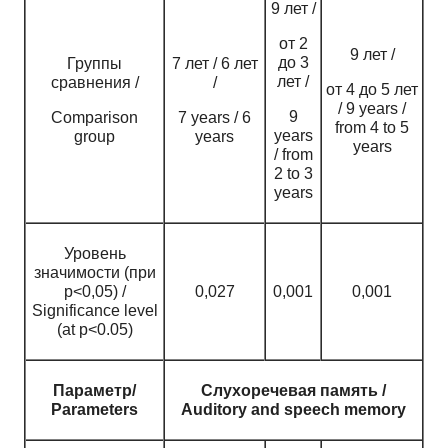
9 лет /
от 2
9 лет /
до 3
Группы
7 лет / 6 лет
лет /
сравнения /
/
от 4 до 5 лет
/ 9 years /
9
Comparison
7 years / 6
from 4 to 5
years
group
years
years
/ from
2 to 3
years
Уровень
значимости (при
p<0,05) /
0,027
0,001
0,001
Significance level
(at p<0.05)
Параметр/
Слухоречевая память /
Parameters
Auditory and speech memory