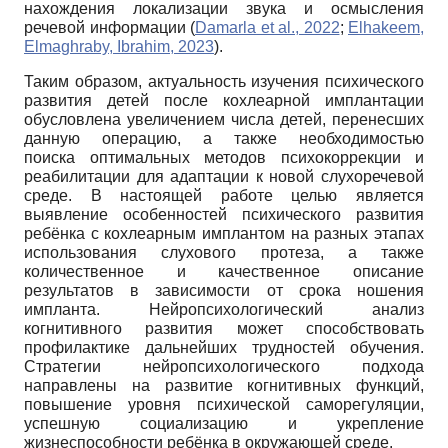
нахождения локализации звука и осмысления
речевой информации (
Damarla et al., 2022
;
Elhakeem,
Elmaghraby, Ibrahim, 2023
).
Таким образом, актуальность изучения психического
развития детей после кохлеарной имплантации
обусловлена увеличением числа детей, перенесших
данную операцию, а также необходимостью
поиска оптимальных методов психокоррекции и
реабилитации для адаптации к новой слухоречевой
среде. В настоящей работе целью является
выявление особенностей психического развития
ребёнка с кохлеарным имплантом на разных этапах
использования слухового протеза, а также
количественное и качественное описание
результатов в зависимости от срока ношения
импланта. Нейропсихологический анализ
когнитивного развития может способствовать
профилактике дальнейших трудностей обучения.
Стратегии нейропсихологического подхода
направлены на развитие когнитивных функций,
повышение уровня психической саморегуляции,
успешную социализацию и укрепление
жизнеспособности ребёнка в окружающей среде.