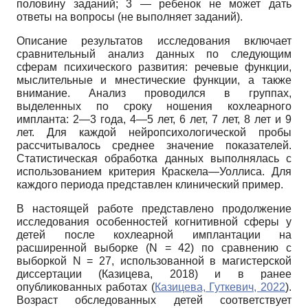
половину заданий; 3 — ребенок не может дать
ответы на вопросы (не выполняет заданий).
Описание результатов исследования включает
сравнительный анализ данных по следующим
сферам психического развития: речевые функции,
мыслительные и мнестические функции, а также
внимание. Анализ проводился в группах,
выделенных по сроку ношения кохлеарного
импланта: 2—3 года, 4—5 лет, 6 лет, 7 лет, 8 лет и 9
лет. Для каждой нейропсихологической пробы
рассчитывалось среднее значение показателей.
Статистическая обработка данных выполнялась с
использованием критерия Краскела—Уоллиса. Для
каждого периода представлен клинический пример.
В настоящей работе представлено продолжение
исследования особенностей когнитивной сферы у
детей после кохлеарной имплантации на
расширенной выборке (N = 42) по сравнению с
выборкой N = 27, использованной в магистерской
диссертации (Казицева, 2018) и в ранее
опубликованных работах (
Казицева, Гуткевич, 2022
).
Возраст обследованных детей соответствует