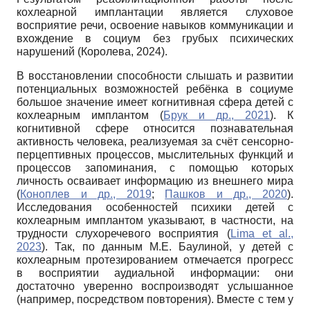
кохлеарной имплантации является слуховое
восприятие речи, освоение навыков коммуникации и
вхождение в социум без грубых психических
нарушений (Королева, 2024).
В восстановлении способности слышать и развитии
потенциальных возможностей ребёнка в социуме
большое значение имеет когнитивная сфера детей с
кохлеарным имплантом (
Брук и др., 2021
). К
когнитивной сфере относится познавательная
активность человека, реализуемая за счёт сенсорно-
перцептивных процессов, мыслительных функций и
процессов запоминания, с помощью которых
личность осваивает информацию из внешнего мира
(
Коноплев и др., 2019
;
Пашков и др., 2020
).
Исследования особенностей психики детей с
кохлеарным имплантом указывают, в частности, на
трудности слухоречевого восприятия (
Lima et al.,
2023
). Так, по данным М.Е. Баулиной, у детей с
кохлеарным протезированием отмечается прогресс
в восприятии аудиальной информации: они
достаточно уверенно воспроизводят услышанное
(например, посредством повторения). Вместе с тем у