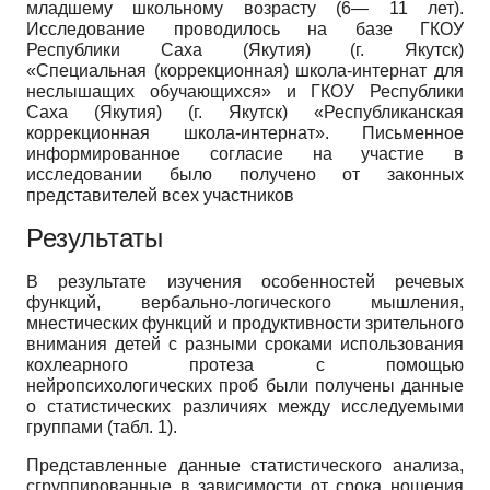
младшему школьному возрасту (6— 11 лет).
Исследование проводилось на базе ГКОУ
Республики Саха (Якутия) (г. Якутск)
«Специальная (коррекционная) школа-интернат для
неслышащих обучающихся» и ГКОУ Республики
Саха (Якутия) (г. Якутск) «Республиканская
коррекционная школа-интернат». Письменное
информированное согласие на участие в
исследовании было получено от законных
представителей всех участников
Результаты
В результате изучения особенностей речевых
функций, вербально-логического мышления,
мнестических функций и продуктивности зрительного
внимания детей с разными сроками использования
кохлеарного протеза с помощью
нейропсихологических проб были получены данные
о статистических различиях между исследуемыми
группами (табл. 1).
Представленные данные статистического анализа,
сгруппированные в зависимости от срока ношения