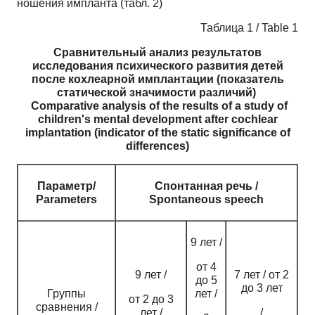
ношения импланта (табл. 2)
Таблица 1 / Table 1
Сравнительный анализ результатов
исследования психического развития детей
после кохлеарной имплантации (показатель
статической значимости различий)
Comparative analysis of the results of a study of
children's mental development after cochlear
implantation (indicator of the static significance of
differences)
Параметр/
Спонтанная речь /
Parameters
Spontaneous speech
9 лет /
от 4
9 лет /
7 лет / от 2
до 5
до 3 лет
Группы
лет /
от 2 до 3
сравнения /
лет /
/