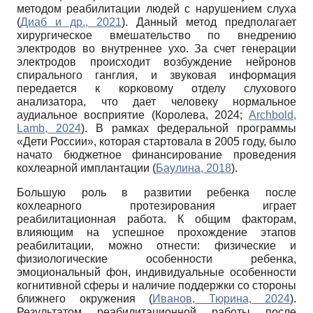
методом реабилитации людей с нарушением слуха
(
Диаб и др., 2021
). Данный метод предполагает
хирургическое вмешательство по внедрению
электродов во внутреннее ухо. За счет генерации
электродов происходит возбуждение нейронов
спирального ганглия, и звуковая информация
передается к корковому отделу слухового
анализатора, что дает человеку нормальное
аудиальное восприятие (Королева, 2024;
Archbold,
Lamb, 2024
). В рамках федеральной программы
«Дети России», которая стартовала в 2005 году, было
начато бюджетное финансирование проведения
кохлеарной имплантации (
Баулина, 2018
).
Большую роль в развитии ребенка после
кохлеарного протезирования играет
реабилитационная работа. К общим факторам,
влияющим на успешное прохождение этапов
реабилитации, можно отнести: физические и
физиологические особенности ребенка,
эмоциональный фон, индивидуальные особенности
когнитивной сферы и наличие поддержки со стороны
ближнего окружения (
Иванов, Тюрина, 2024
).
Результатом реабилитационной работы после