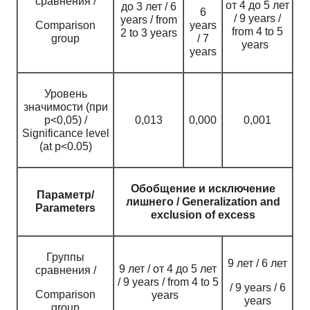
сравнения /
от 4 до 5 лет
до 3 лет / 6
6
/ 9 years /
years / from
Comparison
years
from 4 to 5
2 to 3 years
group
/ 7
years
years
Уровень
значимости (при
p<0,05) /
0,013
0,000
0,001
Significance level
(at p<0.05)
Обобщение и исключение
Параметр/
лишнего / Generalization and
Parameters
exclusion of excess
Группы
9 лет / 6 лет
9 лет / от 4 до 5 лет
сравнения /
/ 9 years / from 4 to 5
/ 9 years / 6
Comparison
years
years
group