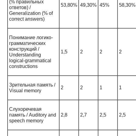
(% правильных
53,80%
49,30%
45%
58,30%
ответов) /
Generalization (% of
correct answers)
Понимание логико-
грамматических
конструкций /
1,5
2
2
2
Understanding
logical-grammatical
constructions
Зрительная память /
2
2
1
1
Visual memory
Слухоречевая
память / Auditory and
2,8
2,7
2,5
2,5
speech memory