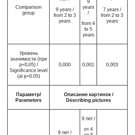
9
Comparison
years
9 years /
7 years /
group
/
from 2 to 3
from 2 to 3
years
years
from 4
to 5
years
Уровень
значимости (при
p<0,05) /
0,000
0,001
0,003
Significance level
(at p<0.05)
Параметр/
Описание картинок /
Parameters
Describing pictures
9 лет /
от 4
9 лет /
до 5