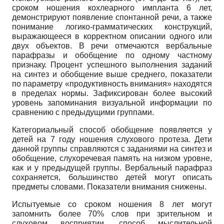
сроком ношения кохлеарного импланта 6 лет,
демонстрируют появление спонтанной речи, а также
понимание логико-грамматических конструкций,
выражающееся в корректном описании одного или
двух объектов. В речи отмечаются вербальные
парафразы и обобщение по одному частному
признаку. Процент успешного выполнения заданий
на синтез и обобщение выше среднего, показатели
по параметру «продуктивность внимания» находятся
в пределах нормы. Зафиксирован более высокий
уровень запоминания визуальной информации по
сравнению с предыдущими группами.
Категориальный способ обобщение появляется у
детей на 7 году ношения слухового протеза. Дети
данной группы справляются с заданиями на синтез и
обобщение, слухоречевая память на низком уровне,
как и у предыдущей группы. Вербальный парафраз
сохраняется, большинство детей могут описать
предметы словами. Показатели внимания снижены.
Испытуемые со сроком ношения 8 лет могут
запомнить более 70% слов при зрительном и
слуховом восприятии, способ мыслительной