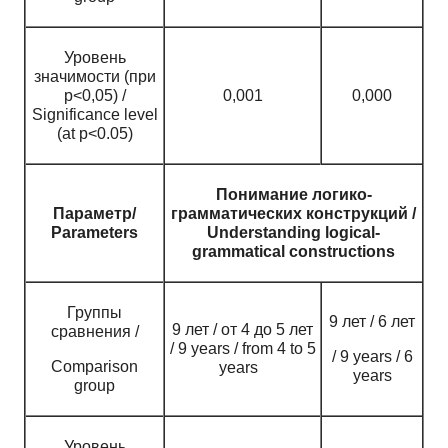
Уровень
значимости (при
p<0,05) /
0,001
0,000
Significance level
(at p<0.05)
Понимание логико-
Параметр/
грамматических конструкций /
Parameters
Understanding logical-
grammatical constructions
Группы
9 лет / 6 лет
9 лет / от 4 до 5 лет
сравнения /
/ 9 years / from 4 to 5
/ 9 years / 6
Comparison
years
years
group
Уровень