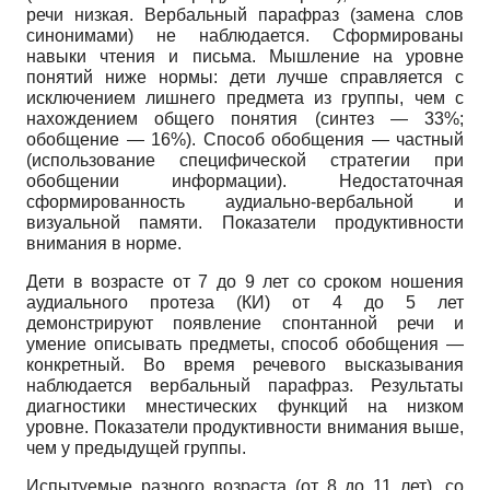
речи низкая. Вербальный парафраз (замена слов
синонимами) не наблюдается. Сформированы
навыки чтения и письма. Мышление на уровне
понятий ниже нормы: дети лучше справляется с
исключением лишнего предмета из группы, чем с
нахождением общего понятия (синтез — 33%;
обобщение — 16%). Способ обобщения — частный
(использование специфической стратегии при
обобщении информации). Недостаточная
сформированность аудиально-вербальной и
визуальной памяти. Показатели продуктивности
внимания в норме.
Дети в возрасте от 7 до 9 лет со сроком ношения
аудиального протеза (КИ) от 4 до 5 лет
демонстрируют появление спонтанной речи и
умение описывать предметы, способ обобщения —
конкретный. Во время речевого высказывания
наблюдается вербальный парафраз. Результаты
диагностики мнестических функций на низком
уровне. Показатели продуктивности внимания выше,
чем у предыдущей группы.
Испытуемые разного возраста (от 8 до 11 лет), со