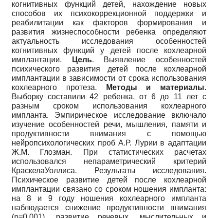
когнитивных функций детей, нахождение новых
способов их психокоррекционной поддержки и
реабилитации как факторов формирования и
развития жизнеспособности ребенка определяют
актуальность исследования особенностей
когнитивных функций у детей после кохлеарной
имплантации.
Цель
. Выявление особенностей
психического развития детей после кохлеарной
имплантации в зависимости от срока использования
кохлеарного протеза.
Методы и материалы
.
Выборку составили 42 ребенка, от 6 до 11 лет с
разным сроком использования кохлеарного
импланта. Эмпирическое исследование включало
изучение особенностей речи, мышления, памяти и
продуктивности внимания с помощью
нейропсихологических проб А.Р. Лурии в адаптации
Ж.М. Глозман. При статистических расчетах
использовался непараметрический критерий
КраскелаУоллиса. Результаты исследования.
Психическое развитие детей после кохлеарной
имплантации связано со сроком ношения импланта:
на 8 и 9 году ношения кохлеарного импланта
наблюдается снижение продуктивности внимания
(p=0,001), развитие речевых, мыслительных и