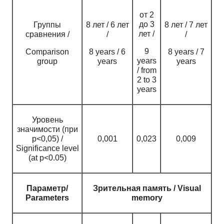
от 2
до 3
Группы
8 лет / 6 лет
8 лет / 7 лет
лет /
сравнения /
/
/
9
Comparison
8 years / 6
8 years / 7
years
group
years
years
/ from
2 to 3
years
Уровень
значимости (при
p<0,05) /
0,001
0,023
0,009
Significance level
(at p<0.05)
Параметр/
Зрительная память / Visual
Parameters
memory