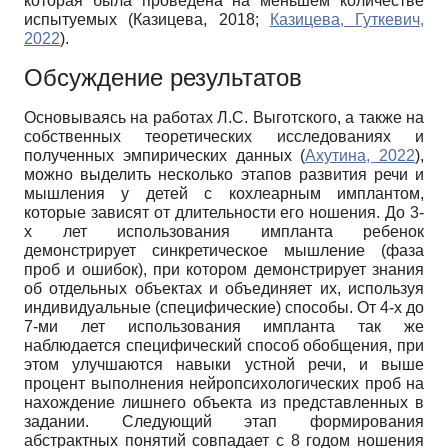
которая была проведена на меньшем количестве
испытуемых (Казицева, 2018;
Казицева, Гуткевич,
2022
).
Обсуждение результатов
Основываясь на работах Л.С. Выготского, а также на
собственных теоретических исследованиях и
полученных эмпирических данных (
Ахутина, 2022
),
можно выделить несколько этапов развития речи и
мышления у детей с кохлеарным имплантом,
которые зависят от длительности его ношения. До 3-
х лет использования импланта ребенок
демонстрирует синкретическое мышление (фаза
проб и ошибок), при котором демонстрирует знания
об отдельных объектах и объединяет их, используя
индивидуальные (специфические) способы. От 4-х до
7-ми лет использования импланта так же
наблюдается специфический способ обобщения, при
этом улучшаются навыки устной речи, и выше
процент выполнения нейропсихологических проб на
нахождение лишнего объекта из представленных в
задании. Следующий этап формирования
абстрактных понятий совпадает с 8 годом ношения