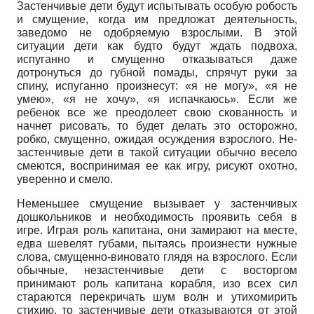
Застенчивые дети будут испытывать особую робость
и смущение, когда им предложат деятельность,
заведомо не одобряемую взрослыми. В этой
ситуации дети как будто будут ждать подвоха,
испуганно и смущенно отказываться даже
дотронуться до губной помады, спрячут руки за
спину, испуганно произнесут: «я не могу», «я не
умею», «я не хочу», «я испачкаюсь». Если же
ребенок все же преодолеет свою скованность и
начнет рисовать, то будет делать это осторожно,
робко, смущенно, ожидая осуждения взрослого. Не­
застенчивые дети в такой ситуации обычно весело
смеются, воспринимая ее как игру, рисуют охотно,
уверенно и смело.
Неменьшее смущение вызывает у застенчивых
дошкольников и необходимость проявить себя в
игре. Играя роль капитана, они замирают на месте,
едва шевелят губами, пытаясь произнести нужные
слова, смущенно-виновато глядя на взрослого. Если
обычные, незастенчивые дети с восторгом
принимают роль капитана корабля, изо всех сил
стараются перекричать шум волн и утихомирить
стихию, то застенчивые дети отказываются от этой