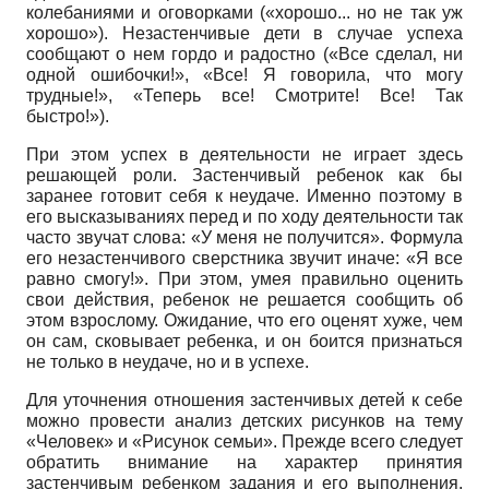
колебаниями и оговорками («хорошо... но не так уж
хорошо»). Неза­стенчивые дети в случае успеха
сообщают о нем гордо и радостно («Все сделал, ни
одной ошибочки!», «Все! Я говорила, что могу
трудные!», «Теперь все! Смотрите! Все! Так
быстро!»).
При этом успех в деятельности не играет здесь
решающей роли. Застенчивый ребенок как бы
заранее готовит себя к неудаче. Именно поэтому в
его высказываниях перед и по ходу деятельности так
часто звучат слова: «У меня не получится». Формула
его незастенчивого сверстника звучит иначе: «Я все
равно смогу!». При этом, умея правильно оценить
свои действия, ребенок не решается сообщить об
этом взрослому. Ожидание, что его оценят хуже, чем
он сам, сковывает ребенка, и он боится признаться
не только в неудаче, но и в успехе.
Для уточнения отношения застенчивых детей к себе
можно провести анализ детских рисунков на тему
«Человек» и «Рисунок семьи». Прежде всего следует
обратить внимание на характер принятия
застенчивым ребенком задания и его выполнения.