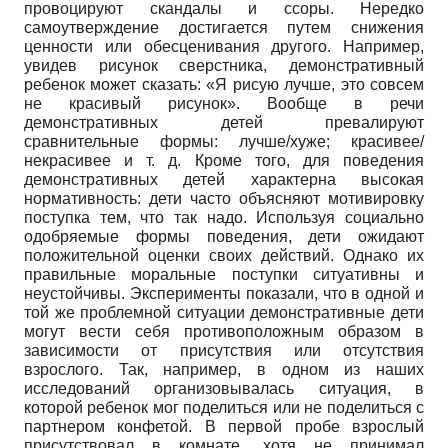
провоцируют скандалы и ссоры. Нередко
самоутверждение достигается путем снижения
ценности или обесценивания другого. Например,
увидев рисунок сверстника, демонстративный
ребенок может сказать: «Я рисую лучше, это совсем
не красивый рисунок». Вообще в речи
демонстративных детей превалируют
сравнительные формы: лучше/хуже; красивее/
некрасивее и т. д. Кроме того, для поведения
демонстративных детей характерна высокая
нормативность: дети часто объясняют мотивировку
поступка тем, что так надо. Используя социально
одобряемые формы поведения, дети ожидают
положительной оценки своих действий. Однако их
правильные моральные поступки ситуативны и
неустойчивы. Эксперименты показали, что в одной и
той же проблемной ситуации демонстративные дети
могут вести себя противоположным образом в
зависимости от присутствия или отсутствия
взрослого. Так, например, в одном из наших
исследований организовывалась ситуация, в
которой ребенок мог поделиться или не поделиться с
партнером конфетой. В первой пробе взрослый
присутствовал в комнате, хотя не принимал