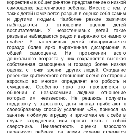
коррективы в общепринятое представление о низкой
самооценке застенчивого ребенка. Вместе с тем, у
таких детей намечается разрыв в оценке себя самим
и другими людьми. Наиболее резкие различия
наблюдаются в отношении оценок детей
воспитателями. У незастенчивых детей такие
разрывы наблюдаются редко и выражаются намного
слабее. У застенчивых детей обнаруживается
гораздо более ярко выраженная дисгармония в
общей самооценке. На протяжении всего
дошкольного возраста у них сохраняется высокая
собственная самооценка и гораздо более низкая
оценка с точки зрения других людей. Ожидание
ребенком критического отношения к себе со стороны
взрослых во многом определяет его робость и
смущение. Особенно ярко это проявляется в
общении с незнакомыми людьми, отношение
которых им неизвестно. Не решаясь получить
поддержку у взрослого, дети иногда прибегают к
своеобразному способу усиления «Я», принося на
занятие любимую игрушку и прижимая ее к себе в
случае затруднения, или просят взять с собой
сверстника. Неизвестность оценки взрослого
парализует ребенка; он всеми силами стремится