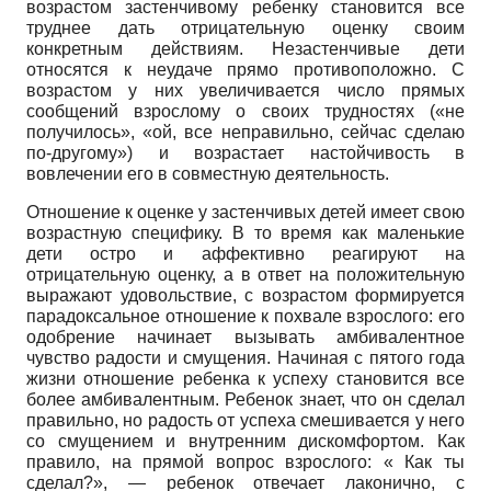
возрастом застенчивому ребенку становится все
труднее дать отрицательную оценку своим
конкретным действиям. Незастенчивые дети
относятся к неудаче прямо противоположно. С
возрастом у них увеличивается число прямых
сообщений взрослому о своих трудностях («не
получилось», «ой, все неправильно, сейчас сделаю
по-другому») и возрастает настойчивость в
вовлечении его в совместную деятельность.
Отношение к оценке у застенчивых детей имеет свою
возрастную специфику. В то время как маленькие
дети остро и аффективно реагируют на
отрицательную оценку, а в ответ на положительную
выражают удовольствие, с возрастом формируется
парадоксальное отношение к похвале взрослого: его
одобрение начинает вызывать амбивалентное
чувство радости и смущения. Начиная с пятого года
жизни отношение ребенка к успеху становится все
более амбивалентным. Ребенок знает, что он сделал
правильно, но радость от успеха смешивается у него
со смущением и внутренним дискомфортом. Как
правило, на прямой вопрос взрослого: « Как ты
сделал?», — ребенок отвечает лаконично, с