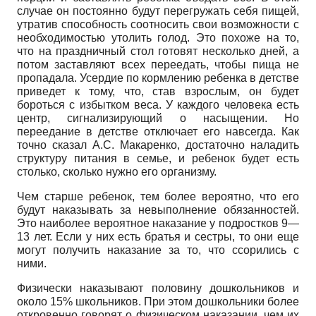
случае он постоянно будут перегружать себя пищей,
утратив способность соотносить свои возможности с
необходимостью утолить голод. Это похоже на то,
что на праздничный стол готовят несколько дней, а
потом заставляют всех переедать, чтобы пища не
пропадала. Усердие по кормлению ребенка в детстве
приведет к тому, что, став взрослым, он будет
бороться с избытком веса. У каждого человека есть
центр, сигнализирующий о насыщении. Но
переедание в детстве отключает его навсегда. Как
точно сказал А.С. Макаренко, достаточно наладить
структуру питания в семье, и ребенок будет есть
столько, сколько нужно его организму.
Чем старше ребенок, тем более вероятно, что его
будут наказывать за невыполнение обязанностей.
Это наиболее вероятное наказание у подростков 9—
13 лет. Если у них есть братья и сестры, то они еще
могут получить наказание за то, что ссорились с
ними.
Физически наказывают половину дошкольников и
около 15% школьников. При этом дошкольники более
откровенно говорят о физическом наказании, чем их