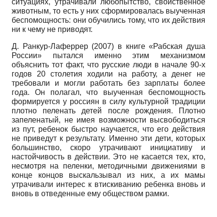
ситуациях, утрачивали любопытство, свойственное
животным, то есть у них сформировалась выученная
беспомощность: они обучились тому, что их действия
ни к чему не приводят.
Д. Ранкур-Лаферрер (2007) в книге «Рабская душа
России» пытался именно этим механизмом
объяснить тот факт, что русские люди в начале 90-х
годов 20 столетия ходили на работу, а денег не
требовали и могли работать без зарплаты более
года. Он полагал, что выученная беспомощность
формируется у россиян в силу культурной традиции
плотно пеленать детей после рождения. Плотно
запеленатый, не имея возможности высвободиться
из пут, ребенок быстро научается, что его действия
не приведут к результату. Именно эти дети, которых
большинство, скоро утрачивают инициативу и
настойчивость в действии. Это не касается тех, кто,
несмотря на пеленки, методичными движениями в
конце концов выскальзывал из них, а их мамы
утрачивали интерес к втискиванию ребенка вновь и
вновь в отведенные ему обществом рамки.