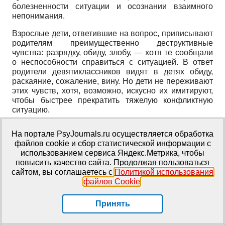
болезненности ситуации и осознании взаимного
непонимания.
Взрослые дети, ответившие на вопрос, приписывают
родителям преимущественно деструктивные
чувства: разрядку, обиду, злобу, — хотя те сообщали
о неспособности справиться с ситуацией. В ответ
родители девятиклассников видят в детях обиду,
раскаяние, сожаление, вину. Но дети не переживают
этих чувств, хотя, возможно, искусно их имитируют,
чтобы быстрее прекратить тяжелую конфликтную
ситуацию.
Весьма часто именно при ответе на эти вопросы и
На портале PsyJournals.ru осуществляется обработка
родители, и дети либо не отвечали совсем, либо
файлов cookie и сбор статистической информации с
писали: «Не знаю». Анализ этих вариантов
использованием сервиса Яндекс.Метрика, чтобы
представляется наиболее важным. За пунктами «нет
повысить качество сайта. Продолжая пользоваться
ответа» и «не знаю», с нашей точки зрения,
сайтом, вы соглашаетесь с
Политикой использования
скрываются разные позиции. В варианте «нет
файлов Cookie
.
ответа» — недоверие к экспериментатору, его
компетентности и необходимости передавать ему
Принять
столь тонкую информацию. В ответе «не знаю» —
больше недоверия к себе. Человек знает, поскольку
невозможно не видеть очевидной эмоциональной