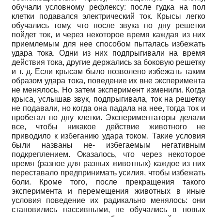
обучали условному рефлексу: после гудка на пол
клетки подавался электрический ток. Крысы легко
обучались тому, что после звука по дну решетки
пойдет ток, и через некоторое время каждая из них
приемлемым для нее способом пыталась избежать
удара тока. Одни из них подпрыгивали на время
действия тока, другие держались за боковую решетку
и т. д. Если крысам было позволено избежать таким
образом удара тока, поведение их вне эксперимента
не менялось. Но затем эксперимент изменили. Когда
крыса, услышав звук, подпрыгивала, ток на решетку
не подавали, но когда она падала на нее, тогда ток и
пробегал по дну клетки. Экспериментаторы делали
все, чтобы никакое действие животного не
приводило к избеганию удара током. Такие условия
были названы не- избегаемым негативным
подкреплением. Оказалось, что через некоторое
время (разное для разных животных) каждое из них
переставало предпринимать усилия, чтобы избежать
боли. Кроме того, после прекращения такого
эксперимента и перемещения животных в иные
условия поведение их радикально менялось: они
становились пассивными, не обучались в новых