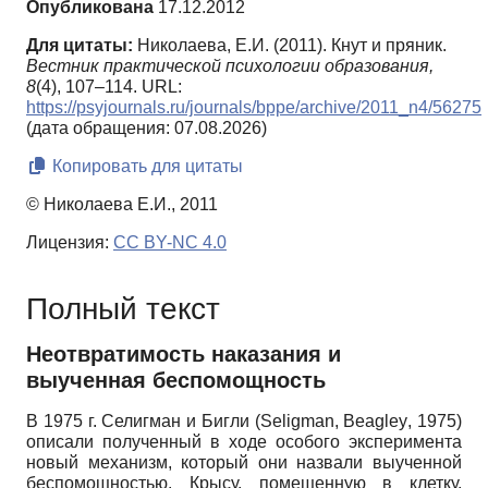
Опубликована
17.12.2012
Для цитаты:
Николаева, Е.И. (2011). Кнут и пряник.
Вестник практической психологии образования,
8
(4), 107–114. URL:
https://psyjournals.ru/journals/bppe/archive/2011_n4/56275
(дата обращения: 07.08.2026)
Копировать для цитаты
© Николаева Е.И., 2011
Лицензия:
CC BY-NC 4.0
Полный текст
Неотвратимость наказания и
выученная беспомощность
В 1975 г. Селигман и Бигли (
Seligman
,
Beagley
, 1975)
описали полученный в ходе особого эксперимента
новый механизм, который они назвали выученной
беспомощностью. Крысу, помещенную в клетку,