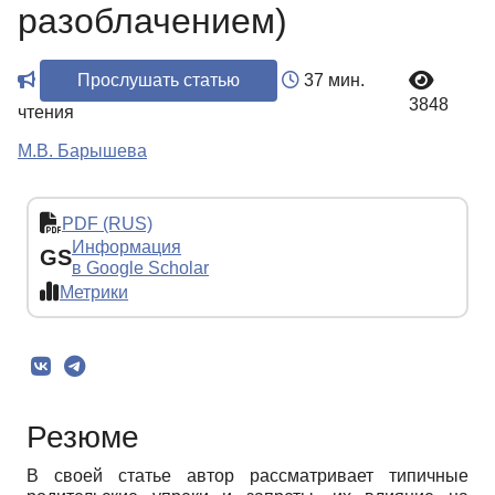
разоблачением)
Прослушать статью
37 мин.
3848
чтения
М.В. Барышева
PDF (RUS)
Информация
GS
в Google Scholar
Метрики
Резюме
В своей статье автор рассматривает типичные