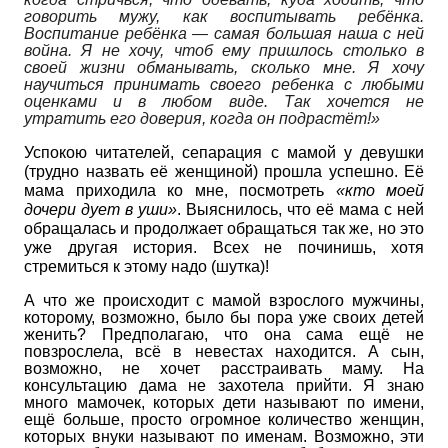
говорить мужу, как воспитывать ребёнка.
Воспитание ребёнка — самая большая наша с ней
война. Я не хочу, чтоб ему пришлось столько в
своей жизни обманывать, сколько мне. Я хочу
научиться принимать своего ребенка с любыми
оценками и в любом виде. Так хочется не
утратить его доверия, когда он подрастёт!»
Успокою читателей, сепарация с мамой у девушки
(трудно назвать её женщиной) прошла успешно. Её
мама приходила ко мне, посмотреть
«кто моей
дочери дует в уши»
. Выяснилось, что её мама с ней
обращалась и продолжает обращаться так же, но это
уже другая история. Всех не починишь, хотя
стремиться к этому надо (шутка)!
А что же происходит с мамой взрослого мужчины,
которому, возможно, было бы пора уже своих детей
женить? Предполагаю, что она сама ещё не
повзрослела, всё в невестах находится. А сын,
возможно, не хочет расстраивать маму. На
консультацию дама не захотела прийти. Я знаю
много мамочек, которых дети называют по имени,
ещё больше, просто огромное количество женщин,
которых внуки называют по именам. Возможно, эти