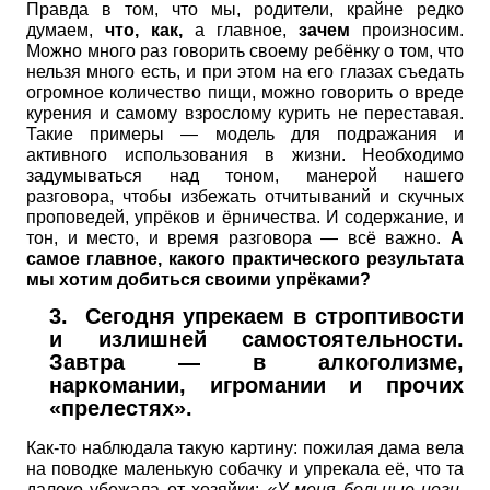
Правда в том, что мы, родители, крайне редко
думаем,
что, как,
а главное,
зачем
произносим.
Можно много раз говорить своему ребёнку о том, что
нельзя много есть, и при этом на его глазах съедать
огромное количество пищи, можно говорить о вреде
курения и самому взрослому курить не переставая.
Такие примеры — модель для подражания и
активного использования в жизни. Необходимо
задумываться над тоном, манерой нашего
разговора, чтобы избежать отчитываний и скучных
проповедей, упрёков и ёрничества. И содержание, и
тон, и место, и время разговора — всё важно.
А
самое главное, какого практического результата
мы хотим добиться своими упрёками?
3.
Сегодня упрекаем в строптивости
и излишней самостоятельности.
Завтра — в алкоголизме,
наркомании, игромании и прочих
«прелестях».
Как-то наблюдала такую картину: пожилая дама вела
на поводке маленькую собачку и упрекала её, что та
далеко убежала от хозяйки:
«У меня больные ноги,