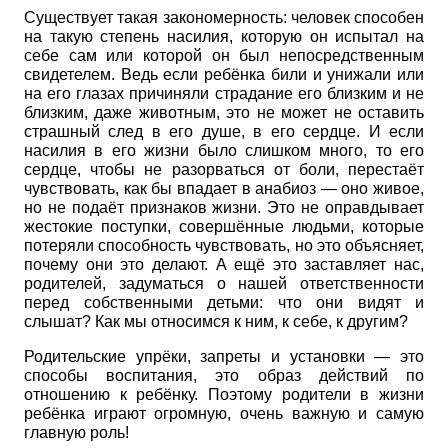
Существует такая закономерность: человек способен
на такую степень насилия, которую он испытал на
себе сам или которой он был непосредственным
свидетелем. Ведь если ребёнка били и унижали или
на его глазах причиняли страдание его близким и не
близким, даже животным, это не может не оставить
страшный след в его душе, в его сердце. И если
насилия в его жизни было слишком много, то его
сердце, чтобы не разорваться от боли, перестаёт
чувствовать, как бы впадает в анабиоз — оно живое,
но не подаёт признаков жизни. Это не оправдывает
жестокие поступки, совершённые людьми, которые
потеряли способность чувствовать, но это объясняет,
почему они это делают. А ещё это заставляет нас,
родителей, задуматься о нашей ответственности
перед собственными детьми: что они видят и
слышат? Как мы относимся к ним, к себе, к другим?
Родительские упрёки, запреты и установки — это
способы воспитания, это образ действий по
отношению к ребёнку. Поэтому родители в жизни
ребёнка играют огромную, очень важную и самую
главную роль!