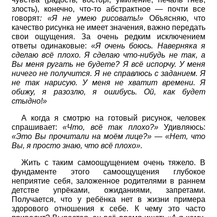
злость), конечно, что-то абстрактное — почти все
говорят
: «Я не умею рисовать!»
Объясняю, что
качество рисунка не имеет значения, важно передать
свои ощущения. За очень редким исключением
ответы одинаковые:
«Я очень боюсь. Наверняка я
сделаю всё плохо. Я сделаю что-нибудь не так, а
Вы меня ругать не будете? Я всё испорчу. У меня
ничего не получится. Я не справлюсь с заданием. Я
не так нарисую. У меня не хватит времени. Я
обижу, я разозлю, я ошибусь. Ой, как будет
стыдно!»
А когда я смотрю на готовый рисунок, человек
спрашивает:
«Что, всё так плохо?»
Удивляюсь:
«Это Вы прочитали на моём лице?» — «Нет, что
Вы, я просто знаю, что всё плохо».
Жить с таким самоощущением очень тяжело. В
фундаменте этого самоощущения глубокое
неприятие себя, заложенное родителями в раннем
детстве упрёками, ожиданиями, запретами.
Получается, что у ребёнка нет в жизни примера
здорового отношения к себе. К чему это часто