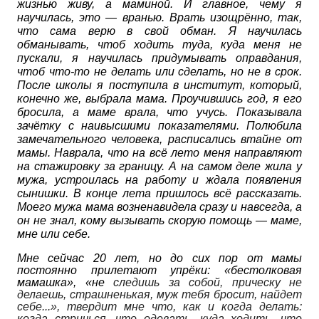
жизнью живу, а маминой. И главное, чему я
научилась, это — вранью. Врать изощрённо, так,
что сама верю в свой обман. Я научилась
обманывать, чтоб ходить туда, куда меня не
пускали, я научилась придумывать оправдания,
чтоб что-то не делать или сделать, но не в срок.
После школы я поступила в институт, который,
конечно же, выбрала мама. Проучившись год, я его
бросила, а маме врала, что учусь. Показывала
зачётку с наивысшими показателями. Полюбила
замечательного человека, расписались втайне от
мамы. Наврала, что на всё лето меня направляют
на стажировку за границу. А на самом деле жила у
мужа, устроилась на работу и ждала появления
сынишки. В конце лета пришлось всё рассказать.
Моего мужа мама возненавидела сразу и навсегда, а
он не знал, кому вызывать скорую помощь — маме,
мне или себе.
Мне сейчас 20 лет, но до сих пор от мамы
постоянно прилетают упрёки: «бестолковая
мамашка», «не
следишь за собой, прическу не
делаешь, страшненькая, муж тебя бросит, найдет
себе...», твердит мне что, как и когда делать:
когда стричься, что одевать, куда ходить, что