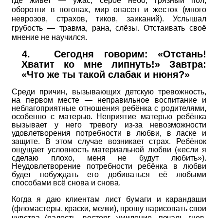
где живет — ужас, серое небо, грязный пол,
оборотни в погонах, мир опасен и жесток (много
неврозов, страхов, тиков, заиканий). Услышал
грубость — травма, рана, слёзы. Отстаивать своё
мнение не научился.
4.
Сегодня говорим: «Отстань!
Хватит ко мне липнуть!» Завтра:
«Что же ты такой слабак и нюня?»
Среди причин, вызывающих детскую тревожность,
на первом месте — неправильное воспитание и
неблагоприятные отношения ребёнка с родителями,
особенно с матерью. Неприятие матерью ребёнка
вызывает у него тревогу из-за невозможности
удовлетворения потребности в любви, в ласке и
защите. В этом случае возникает страх. Ребёнок
ощущает условность материальной любви («если я
сделаю плохо, меня не будут любить»).
Неудовлетворение потребности ребёнка в любви
будет побуждать его добиваться её любыми
способами всё снова и снова.
Когда я даю клиентам лист бумаги и карандаши
(фломастеры, краски, мелки), прошу нарисовать свои
чувства (радость, восторг, умиление, печаль гнев,