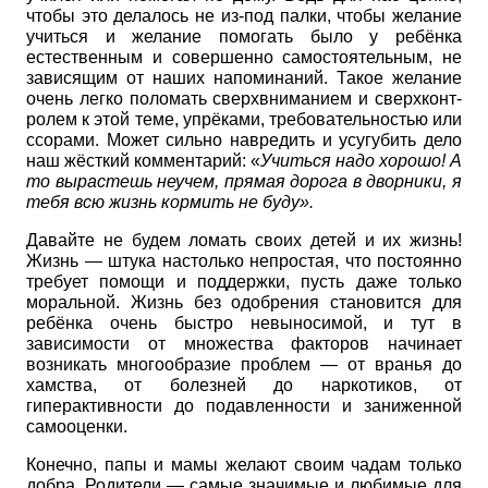
чтобы это делалось не из-под палки, чтобы желание
учиться и желание помогать было у ребёнка
естественным и совершенно самостоятельным, не
зависящим от наших напоминаний. Такое желание
очень легко поломать сверхвниманием и сверхконт­
ролем к этой теме, упрёками, требовательностью или
ссорами. Может сильно навредить и усугубить дело
наш жёсткий комментарий: «
Учиться надо хорошо! А
то вырастешь неучем, прямая дорога в дворники, я
тебя всю жизнь кормить не буду».
Давайте не будем ломать своих детей и их жизнь!
Жизнь — штука настолько непростая, что постоянно
требует помощи и поддержки, пусть даже только
моральной. Жизнь без одобрения становится для
ребёнка очень быстро невыносимой, и тут в
зависимости от множества факторов начинает
возникать многообразие проблем — от вранья до
хамства, от болезней до наркотиков, от
гиперактивности до подавленности и заниженной
самооценки.
Конечно, папы и мамы желают своим чадам только
добра. Родители — самые значимые и любимые для