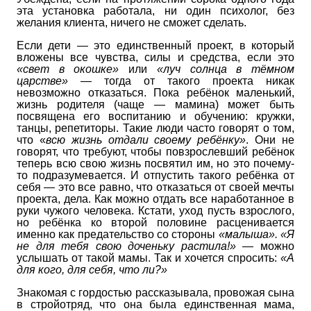
эта установка работала, ни один психолог, без
желания клиента, ничего не сможет сделать.
Если дети — это единственный проект, в который
вложены все чувства, силы и средства, если это
«свет в окошке»
или
«луч солнца в тёмном
царстве»
— тогда от такого проекта никак
невозможно отказаться. Пока ребёнок маленький,
жизнь родителя (чаще — мамина) может быть
посвящена его воспитанию и обучению: кружки,
танцы, репетиторы. Такие люди часто говорят о том,
что «
всю жизнь отдали своему ребёнку»
. Они не
говорят, что требуют, чтобы повзрослевший ребёнок
теперь всю свою жизнь посвятил им, но это почему-
то подразумевается. И отпустить такого ребёнка от
себя — это все равно, что отказаться от своей мечты
проекта, дела. Как можно отдать все наработанное в
руки чужого человека. Кстати, уход пусть взрослого,
но ребёнка ко второй половине расценивается
именно как предательство со стороны
«малыша». «Я
не для тебя свою доченьку растила!»
— можно
услышать от такой мамы. Так и хочется спросить:
«А
для кого, для себя, что ли?»
Знакомая с гордостью рассказывала, провожая сына
в стройотряд, что она была единственная мама,