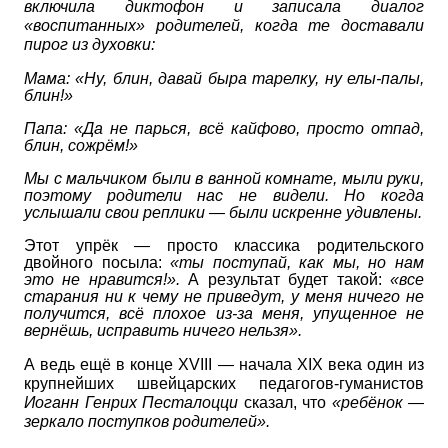
включила диктофон и записала диалог
«воспитанных» родителей, когда те доставали
пирог из духовки:
Мама: «Ну, блин, давай быра тарелку, ну елы-палы,
блин!»
Папа: «Да не парься, всё кайфово, просто отпад,
блин, сожрём!»
Мы с мальчиком были в ванной комнате, мыли руки,
поэтому родители нас не видели. Но когда
услышали свои реплики — были искренне удивлены.
Этот упрёк — просто классика родительского
двойного посыла:
«ты поступай, как мы, но нам
это не нравится!».
А результат будет такой:
«все
старания ни к чему не приведут, у меня ничего не
получится, всё плохое из-за меня, упущенное не
вернёшь, исправить ничего нельзя».
А ведь ещё в конце
XVIII
— начала
XIX
века один из
крупнейших швейцарских педагогов-гуманистов
Иоганн Генрих Песталоцци
сказал, что
«ребёнок —
зеркало поступков родителей».