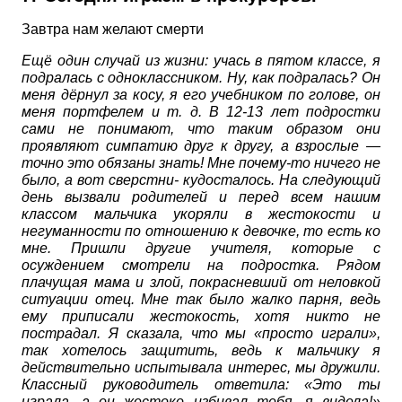
Завтра нам желают смерти
Ещё один случай из жизни: учась в пятом классе, я
подралась с одноклассником. Ну, как подралась? Он
меня дёрнул за косу, я его учебником по голове, он
меня портфелем и т. д. В 12-13 лет подростки
сами не понимают, что таким образом они
проявляют симпатию друг к другу, а взрослые —
точно это обязаны знать! Мне почему-то ничего не
было, а вот сверстни- кудосталось. На следующий
день вызвали родителей и перед всем нашим
классом мальчика укоряли в жестокости и
негуманности по отношению к девочке, то есть ко
мне. Пришли другие учителя, которые с
осуждением смотрели на подростка. Рядом
плачущая мама и злой, покрасневший от неловкой
ситуации отец. Мне так было жалко парня, ведь
ему приписали жестокость, хотя никто не
пострадал. Я сказала, что мы «просто играли»,
так хотелось защитить, ведь к мальчику я
действительно испытывала интерес, мы дружили.
Классный руководитель ответила: «Это ты
играла, а он жестоко избивал тебя, я видела!»