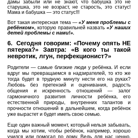
дамы забыли или не знают, что бабушка это не
старушка, это не возраст, не старость, это статус!
Мама и бабушка — это статус!!!
Вот такая интересная тема —
«У меня проблемы с
ребёнком
»,
которую правильней назвать
«У наших
детей проблемы с нами!».
6.
Сегодня говорим: «Почему опять
НЕ
пятерка?» Завтра: «В кого ты такой
невротик, лгун, перфекционист?»
Родители — самые близкие люди у ребёнка. И если
вдруг мы превращаемся в надзирателей, то кто же
тогда будет в трудную минуту нести его на руках?
Любовь без претензий и оценивания, радость
общения и искренность отношений — залог
гармоничного развития личности ребёнка, его
естественной природы, внутренних талантов и
прочности отношений в дальнейшем, когда ребёнок
уже вырастет и будет иметь свою семью.
Еще один важный момент, который нельзя забывать,
когда мы хотим, чтобы ребёнок, например, хорошо
учился или помогал по дому. Ведь для нас ценно,