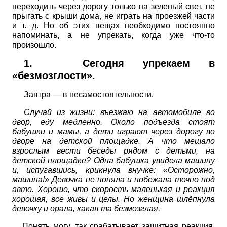
переходить через дорогу только на зеленый свет, не
прыгать с крыши дома, не играть на проезжей части
и т. д. Но об этих вещах необходимо постоянно
напоминать, а не упрекать, когда уже что-то
произошло.
1.
Сегодня упрекаем в
«безмозглости».
Завтра — в несамостоятельности.
Случай из жизни: въезжаю на автомобиле во
двор, еду медленно. Около подъезда стоят
бабушки и мамы, а дети играют через дорогу во
дворе на детской площадке. А что мешало
взрослым вести беседы рядом с детьми, на
детской площадке? Одна бабушка увидела машину
и, испугавшись, крикнула внучке: «Осторожно,
машина!» Девочка не поняла и побежала точно под
авто. Хорошо, что скорость маленькая и реакция
хорошая, все живы и целы. Но женщина шлёпнула
девочку и орала, какая та безмозглая.
Понять могу, так срабатывает защитная реакция,