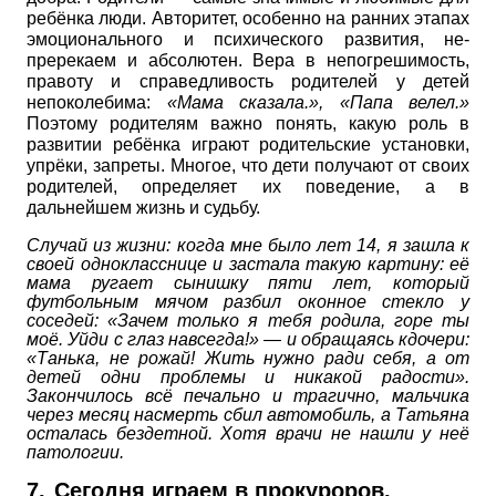
ребёнка люди. Авторитет, особенно на ранних этапах
эмоционального и психического развития, не­
пререкаем и абсолютен. Вера в непогрешимость,
правоту и справедливость родителей у детей
непоколебима:
«Мама сказала.», «Папа велел.»
Поэтому родителям важно понять, какую роль в
развитии ребёнка играют родительские установки,
упрёки, запреты. Многое, что дети получают от своих
родителей, определяет их поведение, а в
дальнейшем жизнь и судьбу.
Случай из жизни: когда мне было лет 14, я зашла к
своей однокласснице и застала такую картину: её
мама ругает сынишку пяти лет, который
футбольным мячом разбил оконное стекло у
соседей: «Зачем только я тебя родила, горе ты
моё. Уйди с глаз навсегда!» — и обращаясь кдочери:
«Танька, не рожай! Жить нужно ради себя, а от
детей одни проблемы и никакой радости».
Закончилось всё печально и трагично, мальчика
через месяц насмерть сбил автомобиль, а Татьяна
осталась бездетной. Хотя врачи не нашли у неё
патологии.
7.
Сегодня играем в прокуроров.