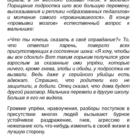
Порицание подростка шло всю большую перемену,
высказывания и реплики «образованных педагогов»
и молчание самого «провинившегося». В конце
«промывки мозгов» естественный вопрос к
мальчишке:
«Что ты хочешь сказать в своё оправдание?» То,
что ответил парень, повергло всех
присутствующих в состояние шока: «Я хочу, чтобы
вы все сдохли!» Вот таким горьким получился урок
взрослым за сказанные ими упрёки, которые
ничего, кроме гнева, злобы и обиды, у подростка не
вызвали. Ведь даже у серийного убийцы есть
адвокат. Страшно, что родители его не
защитили, а добили. Отец сказал, что дома будет
другой разговор. Мальчика перевели в другую школу.
Больше я его не видела.
Громкие упрёки, нравоучения, разборы поступков в
присутствии многих людей вызывают бурное
устойчивое раздражение, гнев, агрессию и
нежелание хоть что-нибудь изменить в своей жизни в
лучшую сторону.