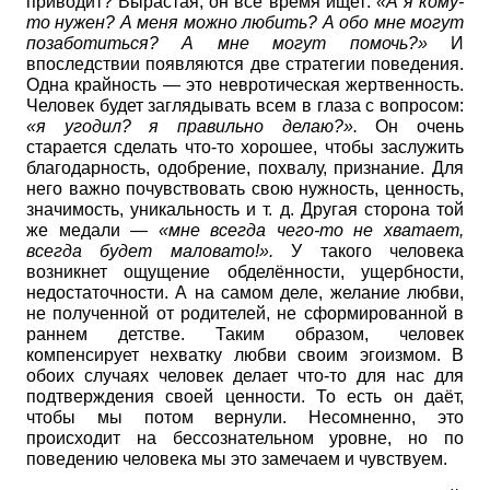
приводит? Вырастая, он всё время ищет:
«А я кому-
то нужен? А меня можно любить? А обо мне могут
позаботиться? А мне могут помочь?»
И
впоследствии появляются две стратегии поведения.
Одна крайность — это невротическая жертвенность.
Человек будет заглядывать всем в глаза с вопросом:
«я угодил? я правильно делаю?».
Он очень
старается сделать что-то хорошее, чтобы заслужить
благодарность, одобрение, похвалу, признание. Для
него важно почувствовать свою нужность, ценность,
значимость, уникальность и т. д. Другая сторона той
же медали —
«мне всегда чего-то не хватает,
всегда будет маловато!».
У такого человека
возникнет ощущение обделённости, ущербности,
недостаточности. А на самом деле, желание любви,
не полученной от родителей, не сформированной в
раннем детстве. Таким образом, человек
компенсирует нехватку любви своим эгоизмом. В
обоих случаях человек делает что-то для нас для
подтверждения своей ценности. То есть он даёт,
чтобы мы потом вернули. Несомненно, это
происходит на бессознательном уровне, но по
поведению человека мы это замечаем и чувствуем.