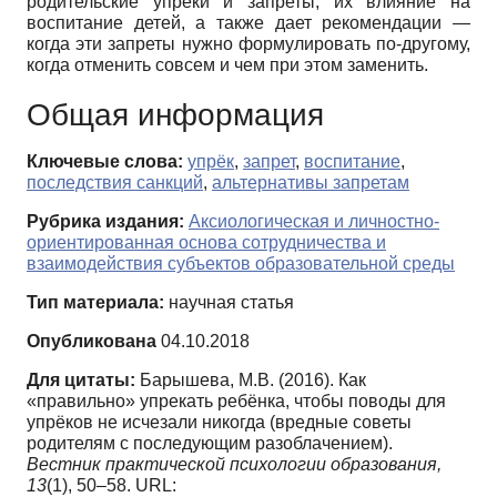
родительские упреки и запреты, их влияние на
воспитание детей, а также дает рекомендации —
когда эти запреты нужно формулировать по-другому,
когда отменить совсем и чем при этом заменить.
Общая информация
Ключевые слова:
упрёк
,
запрет
,
воспитание
,
последствия санкций
,
альтернативы запретам
Рубрика издания:
Аксиологическая и личностно-
ориентированная основа сотрудничества и
взаимодействия субъектов образовательной среды
Тип материала:
научная статья
Опубликована
04.10.2018
Для цитаты:
Барышева, М.В. (2016). Как
«правильно» упрекать ребёнка, чтобы поводы для
упрёков не исчезали никогда (вредные советы
родителям с последующим разоблачением).
Вестник практической психологии образования,
13
(1), 50–58. URL: