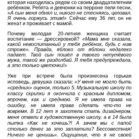
которая находилась рядом со своим двадцатилетним
ребёнком. Ребята и девчонки на перроне пели песни,
«А сын меня обнял и, никого не стесняясь, целовал.
Я очень горжусь этим!»
Сейчас ему 36 лет, он не
женат и проживает с мамой.
Почему молодая 20-летняя женщина считает
воспитание — дрессировкой?
«Мама мне сказала,
какой невоспитанный у тебя ребёнок, будь с ним
строже». Правда, яблоко от яблони недалеко
падает. Твой сын пошёл в твоего непутёвого
мужа, такой же раздолбай. Я тебя предупреждала,
а это только цветочки!»
Уже при встрече была произнесена горькая
исповедь, девушка сказала:
«У меня не могло быть
«средних» оценок, только 5. Музыкальную школу по
классу скрипки я окончила с красным дипломом,
впрочем, как и среднюю. Я не имела права на
ошибку, не имела права сделать что-то не
вовремя. В 12 лет я захотела стать дизайнером,
меня отвели в художественную школу, а в 14 была
пытка «Как не хочешь?! А зачем мы с папой
столько денег за это заплатили? Бессовестная!
Ничего не ценишь». Ощущение, что я не своей