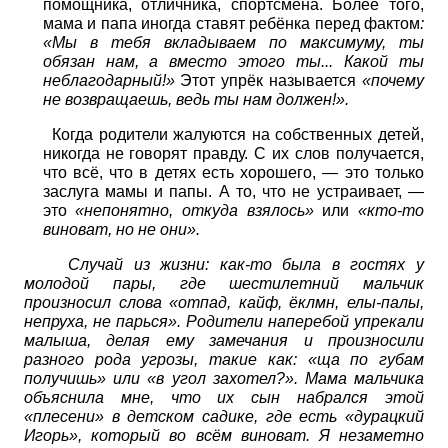
помощника, отличника, спортсмена. Более того,
мама и папа иногда ставят ребёнка перед фактом
:
«Мы в тебя вкладываем по максимуму, ты
обязан нам, а вместо этого ты... Какой ты
неблагодарный!»
Этот упрёк называется
«почему
не возвращаешь, ведь ты нам должен!».
Когда родители жалуются на собственных детей,
никогда не говорят правду. С их слов получается,
что всё, что в детях есть хорошего, — это только
заслуга мамы и папы. А то, что не устраивает, —
это
«непонятно, откуда взялось»
или
«кто-то
виноват, но не они».
Случай из жизни: как-то была в гостях у
молодой пары, где шестилетний мальчик
произносил слова «отпад, кайф, ёклмн, елы-палы,
непруха, не парься». Родители наперебой упрекали
малыша, делая ему замечания и произносили
разного рода угрозы, такие как: «ща по губам
получишь» или «в угол захотел?». Мама мальчика
объяснила мне, что их сын набрался этой
«плесени» в детском садике, где есть «дурацкий
Игорь», который во всём виноват. Я незаметно