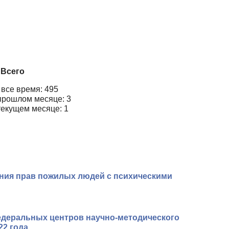
Всего
 все время: 495
прошлом месяце: 3
текущем месяце: 1
ения прав пожилых людей с психическими
едеральных центров научно-методического
22 года