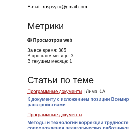
E-mail:
rospsy.ru@gmail.com
Метрики
Просмотров web
За все время: 385
В прошлом месяце: 3
В текущем месяце: 1
Статьи по теме
Программные документы
|
Лима К.А.
К документу с изложением позиции Всеми
расстройствами
Программные документы
Методы и технологии коррекции трудност
сопровождения педагогических работников: