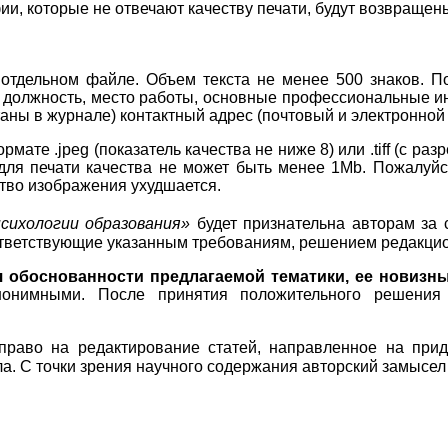
ии, которые не отвечают качеству печати, будут возвраще
 отдельном файле. Объем текста не менее 500 знаков. П
, должность, место работы, основные профессиональные ин
аны в журнале) контактный адрес (почтовый и электронной 
формате
.
jpeg
(показатель качества не ниже 8) или
.
tiff
(с раз
для печати качества не может быть менее
1
Mb
.
Пожалуйс
ство изображения ухудшается.
сихологии образования»
будет признательна авторам за 
ответствующие указанным требованиям, решением редакцио
 обоснованности предлагаемой тематики, ее новизны,
онимными. После принятия положительного решения 
 право на редактирование статей, направленное на прид
ла. С точки зрения научного содержания авторский замысел