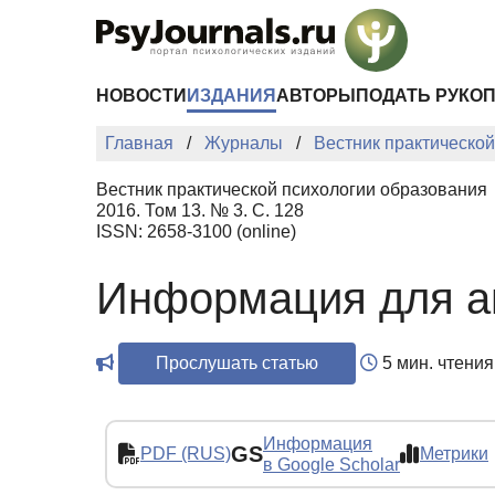
Перейти к основному содержанию
НОВОСТИ
ИЗДАНИЯ
АВТОРЫ
ПОДАТЬ РУКО
Главная
Журналы
Вестник практическо
Вестник практической психологии образования
2016. Том 13. № 3. С. 128
ISSN: 2658-3100 (online)
Информация для а
Прослушать статью
5 мин. чтения
Информация
GS
PDF (RUS)
Метрики
в Google Scholar