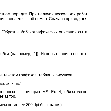
итном порядке. При наличии нескольких работ
присваивается свой номер. Сначала приводятся
 (Образцы библиографических описаний см. в
бки (например, [1]). Использование сносок в
 текстом графиков, таблиц и рисунков.
ps
, .
ai
и пр.).
строенных с помощью
MS Excel,
обязательно
т автор.
нием не менее 300
dpi
без сжатия).