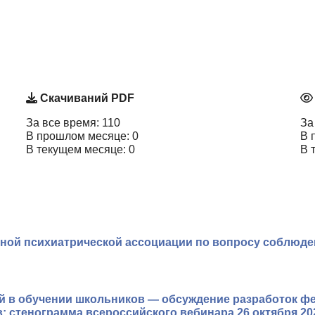
Скачиваний PDF
За все время: 110
За
В прошлом месяце: 0
В 
В текущем месяце: 0
В 
рной психиатрической ассоциации по вопросу соблюд
ей в обучении школьников — обсуждение разработок ф
 стенограмма всероссийского вебинара 26 октября 20