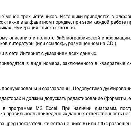
е менее трех источников. Источники приводятся в алфав
исок также в алфавитном порядке, при этом каждой работе 
языках. Нумерация списка сквозная.
ому описанию и полноте библиографической информации.
ов литературы (или ссылок)», размещенном на
CD
.)
и в сети Интернет с указанием всех данных.
приводятся в виде номера, заключенного в квадратные ско
.
ь пронумерованы и озаглавлены. Недопустимо дублирование
едакторах и должны допускать редактирование (форматы
.
e
ны в программе
MS
Excel
.
При наличии диаграмм, по
За правильность приведенных данных ответственность несе
тах
.
jpeg
(показатель качества не ниже 8) или
.
tiff
(с разреше