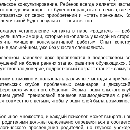
ельское консультирование. Ребенок всегда является част
го поведения подросток будет возвращаться в семью, где
ы отказаться от своих приобретений и «стать прежним». 
лем и какой будет результат — неизвестно.
полагает установление контакта в паре «родитель — ребе
«услышать» эмоции, которые накопились у каждой из стор
лить «мишени консультативной работы». Опыт констр
 и в дальнейшем, уже без участия специалиста.
бенком наиболее ярко проявляются в подростковом воз
рушений на более ранних этапах развития обучающихся. 
утствовало доверие, подростковый возраст станет «лакму
ктики возможно использовать различные методы и приёмы
дительских клубов, проблемных семинаров и дискусси
сфере межличностного общения. Формат родительского клу
итием детей, тренировкой приемов взаимодействия с реб
я совместно с детьми, чтобы у родителей была возможнос
большое множество, и каждый психолог может выбрать на
 с родителями должны однозначно определяться в соотве
огического просвещения родителей, но глубоко убежд