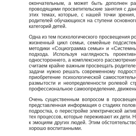
окончательным, а может быть дополнен ра
проводящими просветительские занятия с дан
этих темах, которые, с нашей точки зрения
родителей обучающихся на ступени основного
категорий детей.
Одна из тем психологического просвещения р
жизненный цикл семьи, семейные подсистем
методики «Социограмма семьи» и «Системны
подхода. Используя наглядность проекти
одностороннего, а комплексного рассмотрени
считаем крайне важным просвещать родителей
задачи нужно решать современному подрост
приобретение психологической самостоятель
размытости и неопределенности ролевой ст
профессиональное самоопределение, движени
Очень существенным вопросом в просвещени
представленная информация о стадиях полово
подростка, о перестройке электрической акт
тех процессов, которые переживают их дети. Н
к эмоциям других людей. Этим обстоятельств
хорошо воспитанными.