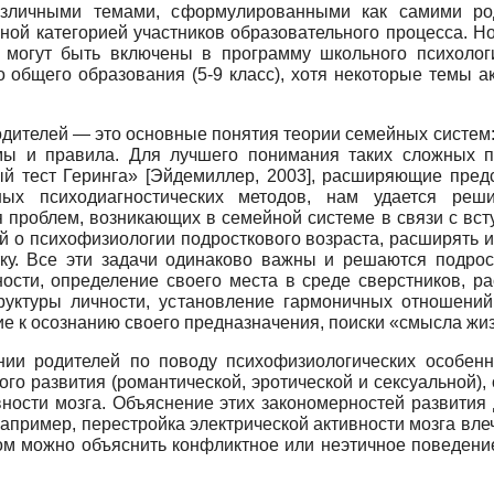
зличными темами, сформулированными как самими род
ной категорией участников образовательного процесса. Н
, могут быть включены в программу школьного психолог
 общего образования (5-9 класс), хотя некоторые темы а
одителей — это основные понятия теории семейных систем
ы и правила. Для лучшего понимания таких сложных п
й тест Геринга»
[
Эйдемиллер, 2003
]
, расширяющие предс
вных психодиагностических методов, нам удается ре
я проблем, возникающих в семейной системе в связи с вс
 о психофизиологии подросткового возраста, расширять их
ку. Все эти задачи одинаково важны и решаются подрост
ности, определение своего места в среде сверстников, р
руктуры личности, установление гармоничных отношений
е к осознанию своего предназначения, поиски «смысла жи
и родителей по поводу психофизиологических особенно
го развития (романтической, эротической и сексуальной),
ивности мозга. Объяснение этих закономерностей развития
апример, перестройка электрической активности мозга влеч
ом можно объяснить конфликтное или неэтичное поведение