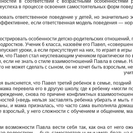
жностей в соответствии с возрастными особенностями 
неуспеха в процессе освоения самостоятельных форм пов
овать ответственное поведение у детей, но значительно 
 эффективнее, если ответственная модель поведения — нор
стрировать особенности детско-родительских отношений, 
подростков. Ученик 6 класса, назовём его Павел, «соверше
пускает уроки, а если присутствует на них, то играет в иг
м, что Павел стал неуспевающим учеником практически по 
, если не знать о стиле взаимоотношений Павла в семье. 
его не может сделать с сыном, он не хочет быть взрослым, н
учи
я выясняется, что Павел третий ребенок в семье, поздни
ама перевела его в другую школу, где к ребенку «могли п
чреждение, снова по причине конфликтных взаимоотношени
ностей («ведь нельзя заставлять ребенка убирать и мыть 
ны, и мама призналась, что часто сама выполняла домаш
е взрослый, у него сложности с обучением и общением, ма
 возможности Павла вести себя так, как она от него ожи
став подростком — быть самостоятельным и уметь брать на с