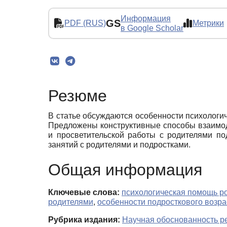
Информация
GS
PDF (RUS)
Метрики
в Google Scholar
Резюме
В статье обсуждаются особенности психологич
Предложены конструктивные способы взаимоде
и просветительской работы с родителями п
занятий с родителями и подростками.
Общая информация
Ключевые слова:
психологическая помощь р
родителями
,
особенности подросткового возра
Рубрика издания:
Научная обоснованность ре