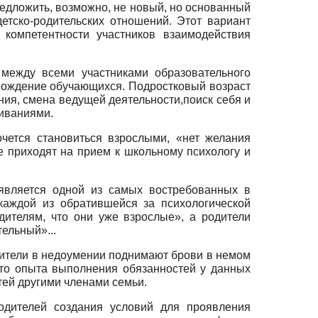
редложить, возможно, не новый, но основанный
етско-родительских отношений. Этот вариант
компетентности участников взаимодействия
 между всеми участниками образовательного
вождение обучающихся. Подростковый возраст
ия, смена ведущей деятельности,поиск себя и
живаниями.
чется становиться взрослыми, «нет желания
е приходят на прием к школьному психологу и
 является одной из самых востребованных в
 каждой из обратившейся за психологической
одителям, что они уже взрослые», а родители
тельный»...
дители в недоумении поднимают брови в немом
что опыта выполнения обязанностей у данных
тей другими членами семьи.
одителей создания условий для проявления