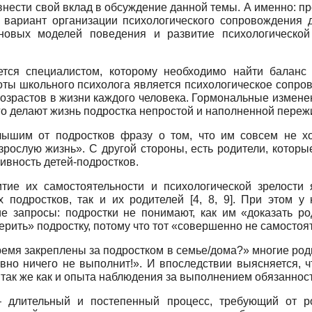
внести свой вклад в обсуждение данной темы. А именно: п
вариант организации психологического сопровождения д
овых моделей поведения и развитие психологической 
ется специалистом, которому необходимо найти баланс
оты школьного психолога является психологическое сопро
озрастов в жизни каждого человека. Гормональные изменен
го делают жизнь подростка непростой и наполненной пере
шим от подростков фразу о том, что им совсем не хо
зрослую жизнь». С другой стороны, есть родители, которы
ивность детей-подростков.
итие их самостоятельности и психологической зрелости
х подростков, так и их родителей [4, 8, 9]. При этом у
ие запросы: подростки не понимают, как им «доказать р
верить» подростку, потому что тот «совершенно не самостоя
ремя закреплены за подростком в семье/дома?» многие ро
авно ничего не выполнит!». И впоследствии выясняется, 
, так же как и опыта наблюдения за выполнением обязаннос
 длительный и постепенный процесс, требующий от р