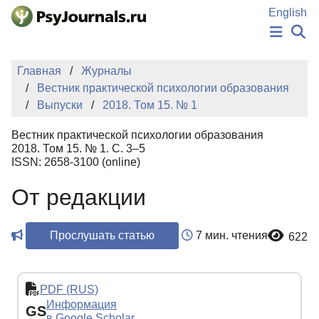
Перейти к основному содержанию
English
НОВОСТИ
Главная
Журналы
ИЗДАНИЯ
Вестник практической психологии образования
АВТОРЫ
Выпуски
2018. Том 15. № 1
ПОДАТЬ РУКОПИСЬ
БАЗА ЗНАНИЙ
Вестник практической психологии образования
КЛЮЧЕВЫЕ СЛОВА
2018. Том 15. № 1. С. 3–5
Регистрация
Вход
ISSN: 2658-3100 (online)
От редакции
Прослушать статью
7 мин. чтения
622
PDF (RUS)
Информация
GS
в Google Scholar