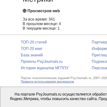
Просмотров web
За все время: 341
В прошлом месяце: 4
В текущем месяце: 1
ТОП-20 статей
Партнер
ТОП-20 книг
Информа
База знаний
Приглаш
Проекты PsyJournals.ru
Подписк
История журналов МГППУ
Персона
Портал психологических изданий PsyJournals.ru, 2007–202
Правила использования материалов
Свидетельство регистрации СМИ
Эл № ФС77-66447 от 14 и
На портале PsyJournals.ru осуществляется обрабо
Издатель:
ФГБОУ ВО МГППУ
Яндекс.Метрика, чтобы повысить качество сайта. Про
Репозиторий открытого доступа