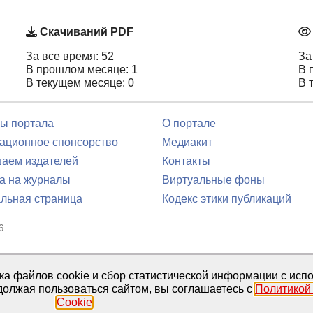
Скачиваний PDF
За все время: 52
За
В прошлом месяце: 1
В 
В текущем месяце: 0
В 
ы портала
О портале
ционное спонсорство
Медиакит
аем издателей
Контакты
а на журналы
Виртуальные фоны
льная страница
Кодекс этики публикаций
6
юля 2016 г.
тка файлов cookie и сбор статистической информации с ис
должая пользоваться сайтом, вы соглашаетесь с
Политикой
Cookie
.