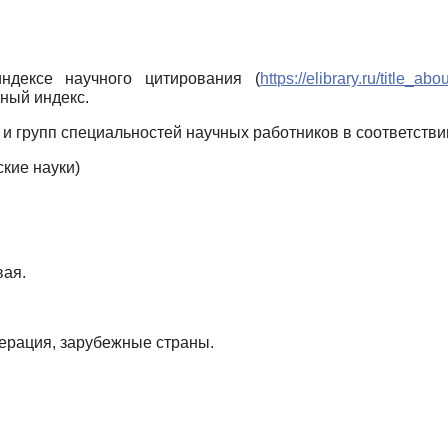
ндексе научного цитирования (
https://elibrary.ru/title_a
ный индекс.
 и групп специальностей научных работников в соответстви
кие науки)
вая.
ерация, зарубежные страны.