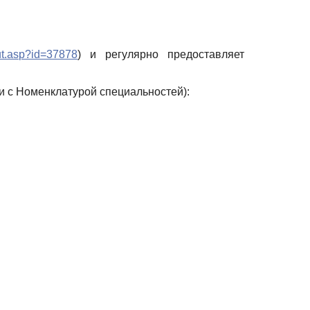
bout.asp?id=37878
) и регулярно предоставляет
и с Номенклатурой специальностей):