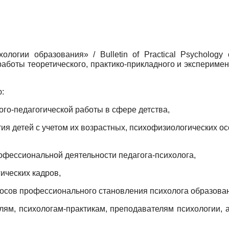
логии образования» / Bulletin of Practical Psychology
работы теоретического, практико-прикладного и экспериме
:
го-педагогической работы в сфере детства,
тия детей с учетом их возрастных, психофизиологических о
офессиональной деятельности педагога-психолога,
ических кадров,
осов профессионального становления психолога образова
ям, психологам-практикам, преподавателям психологии, а