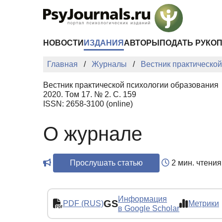
Перейти к основному содержанию
НОВОСТИ
ИЗДАНИЯ
АВТОРЫ
ПОДАТЬ РУКО
Главная
Журналы
Вестник практическо
Вестник практической психологии образования
2020. Том 17. № 2. С. 159
ISSN: 2658-3100 (online)
О журнале
Прослушать статью
2 мин. чтения
Информация
GS
PDF (RUS)
Метрики
в Google Scholar