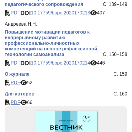
педагогического сопровождения
С. 139–149
DOI
PDF
10.17759/bppe.2020170213
407
Андреева Н.Н.
Повышение мотивации педагогов к
непрерывному развитию
профессионально-личностных
компетенций на основе рефлексивной
технологии самоанализа
С. 150–158
DOI
PDF
10.17759/bppe.2020170214
446
О журнале
С. 159
PDF
52
Для авторов
С. 160
PDF
66