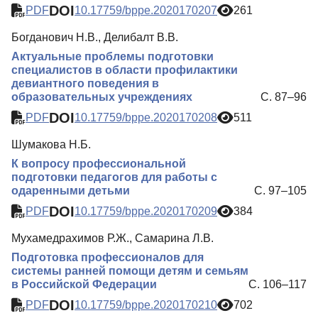
DOI
PDF
10.17759/bppe.2020170207
261
Богданович Н.В., Делибалт В.В.
Актуальные проблемы подготовки
специалистов в области профилактики
девиантного поведения в
образовательных учреждениях
С. 87–96
DOI
PDF
10.17759/bppe.2020170208
511
Шумакова Н.Б.
К вопросу профессиональной
подготовки педагогов для работы с
одаренными детьми
С. 97–105
DOI
PDF
10.17759/bppe.2020170209
384
Мухамедрахимов Р.Ж., Самарина Л.В.
Подготовка профессионалов для
системы ранней помощи детям и семьям
в Российской Федерации
С. 106–117
DOI
PDF
10.17759/bppe.2020170210
702