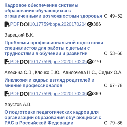
Кадровое обеспечение системы
образования обучающихся с
ограниченными возможностями здоровья
С. 49–52
DOI
PDF
10.17759/bppe.2020170204
386
Зарецкий В.К.
Проблемы профессиональной подготовки
специалистов для работы с детьми с
трудностями в обучении и развитии
С. 53–66
DOI
PDF
10.17759/bppe.2020170205
270
Алехина С.В., Клочко Е.Ю., Авилочева Н.С., Седых О.А.
Инклюзия и кадры: взгляд родителей и
мнение профессионалов
С. 67–78
DOI
PDF
10.17759/bppe.2020170206
369
Хаустов А.В.
О подготовке педагогических кадров для
организации образования обучающихся с
РАС в Российской Федерации
С. 79–86