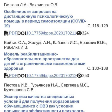
Гаязова Л.А., Вихристюк О.В.
Особенности запросов на
дистанционную психологическую
помощь в период самоизоляции (COVID-
19)
С. 118–129
DOI
PDF
10.17759/bppe.2020170211
324
Войтас С.А., Жолудь А.Н., Кабанов И.С., Бражник Ю.В.,
Рибелка И.В.
Модель реабилитационно-
образовательного пространства для
детей с ограниченными возможностями
здоровья
С. 130–138
DOI
PDF
10.17759/bppe.2020170212
253
Пестова И.В., Гурьянова Н.А., Сергеева М.С.,
Кузеванова С.В.
Экспертиза качества специальных
условий для получения образования
обучающимися с ОВЗ как условие
повышения эффективности психолого-