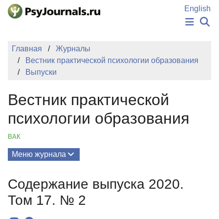
Перейти к основному содержанию
English
НОВОСТИ
Главная
Журналы
ИЗДАНИЯ
Вестник практической психологии образования
АВТОРЫ
Выпуски
ПОДАТЬ РУКОПИСЬ
БАЗА ЗНАНИЙ
Вестник практической
КЛЮЧЕВЫЕ СЛОВА
Регистрация
Вход
психологии образования
ВАК
Меню журнала
Выпуски
Содержание выпуска 2020.
О Журнале
Том 17. № 2
Миссия