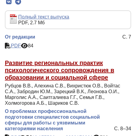
Редколлегия
Редакционная политика
Полный текст выпуска
PDF, 2.7 Мб
Индексирование
Для авторов
От редакции
С. 7
PDF
84
Рубрики
Контакты
Развитие региональных практик
психологического сопровождения в
образовании и социальной сфере
Рубцов В.В., Алехина С.В., Вихристюк О.В., Войтас
С.А., Забродин Ю.М., Зарецкий В.К., Леонова О.И.,
Марголис А.А., Саитгалиева Г.Г., Семья Г.В.,
Холмогорова А.Б., Шариков С.В.
О проблемах профессиональной
подготовки специалистов социальной
сферы для работы с уязвимыми
категориями населения
С. 8–34