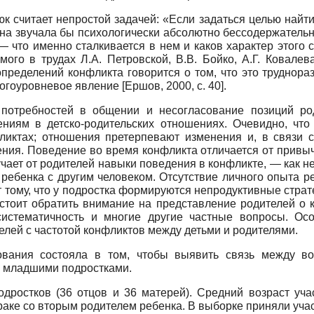
к считает непростой задачей: «Если задаться целью найт
на звучала бы психологически абсолютно бессодержательно
— что именно сталкивается в нем и каков характер этого
ого в трудах Л.А. Петровской, В.В. Бойко, А.Г. Ковалева
пределений конфликта говорится о том, что это труднор
огоуровневое явление
[
Ершов, 2000
, с. 40]
.
потребностей в общении и несогласование позиций ро
ениям в детско-родительских отношениях. Очевидно, что
ликтах; отношения претерпевают изменения и, в связи 
ения. Поведение во время конфликта отличается от привы
ает от родителей навыки поведения в конфликте, — как не
ребенка с другим человеком. Отсутствие личного опыта ре
 тому, что у подростка формируются непродуктивные стра
, стоит обратить внимание на представление родителей о
 систематичность и многие другие частные вопросы. Ос
лей с частотой конфликтов между детьми и родителями.
вания состояла в том, чтобы выявить связь между во
с младшими подростками.
дростков (36 отцов и 36 матерей). Средний возраст уча
аке со вторым родителем ребенка. В выборке приняли учас