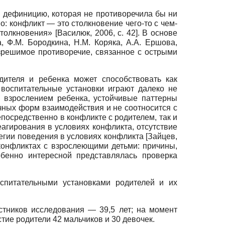
и дефиницию, которая не противоречила бы ни
: конфликт — это столкновение чего-то с чем-
 столкновения»
[
Василюк, 2006
, с. 42]
.
В основе
, Ф.М. Бородкина, Н.М. Коряка, А.А. Ершова,
азрешимое противоречие, связанное с острыми
дителя и ребенка может способствовать как
 воспитательные установки играют далеко не
с взрослением ребенка, устойчивые паттерны
чных форм взаимодействия и не соотносится с
посредственно в конфликте с родителем, так и
агирования в условиях конфликта, отсутствие
тегии поведения в условиях конфликта
[
Зайцев,
 конфликтах с взрослеющими детьми: причины,
обенно интересной представлялась проверка
спитательными установками родителей и их
стников исследования — 39,5 лет; на момент
тие родители 42 мальчиков и 30 девочек.