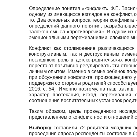
Определение понятия «конфликт» Ф.Е. Василю
одному из имеющихся взглядов на конфликт, о
то. Два основных вопроса теории конфликта 
определений данного понятия, разрабатываем
заложен смысл «противоречия». В одном из о
эмоциональными переживаниями, сложное мн
Конфликт как столкновение различающихся 
конструктивным, так и деструктивным измен
последнюю роль в детско-родительских конф
перестают позитивно регулировать эти отнош
личным опытом. Именно в семье ребенок получ
при обсуждении конфликта, произошедшего у 
поддержки со стороны родителей способствует
2016
, с. 54]
. Именно поэтому, на наш взгляд
характер протекания, исход, переживания,
соотношения воспитательных установок родите
Таким образом,
цель
проведенного исследо
представлением о конфликтности отношений 
Выборку
составили 72 родителя младших по
проведения опроса респонденты состояли в бр