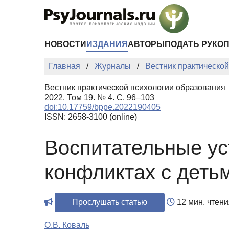
Перейти к основному содержанию
НОВОСТИ
ИЗДАНИЯ
АВТОРЫ
ПОДАТЬ РУКО
Главная
Журналы
Вестник практическо
Вестник практической психологии образования
2022. Том 19. № 4. С. 96–103
doi:10.17759/bppe.2022190405
ISSN: 2658-3100 (online)
Воспитательные ус
конфликтах с деть
Прослушать статью
12 мин. чтени
О.В. Коваль