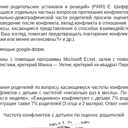
ие родительских установок и реакций» (PARI) Е. Шеффер
ющаяся отдельных частных вопросов протекания конфликто
циально-демографической части родителей просили оцени
поведение после конфликта, вклад конфликта в отношения 
опросы, касающиеся представления о способах взаимодейс
а Ваш взгляд, помогает предотвращать повторение конфлик
же или менее интенсивны?» и др.).
омощью google-форм.
аны с помощью программы Microsoft Ecxel, затем с п
истики, критерий Манна — Уитни; критерий хи-квадрат Пирс
ания родителей по вопросу, касающемуся частоты конфлик
фликтов с детьми с частотой «несколько раз в месяц». По
аз в неделю». «Ежедневно» конфликтуют с детьми 7% роди
уации также 7% родителей (3 отца и 2 матери). Ответ «не