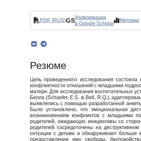
Информация
GS
PDF (RUS)
Метрики
в Google Scholar
Резюме
Цель проведенного исследования состояла 
конфликтности отношений с младшими подрост
матери. Для исследования воспитательных ус
Белла (Schaefer, E.S. & Bell, R.Q.), адаптир
выявлялись с помощью разработанной анкеты
Было установлено, что эмоциональная дис
возникновением конфликтов с младшими под
родителей, ожидающих инициативы со сторо
родителей сосредоточены на деструктивном
ситуации с детьми и обнаруживают больше 
предоставления ему свободы, беспокойств