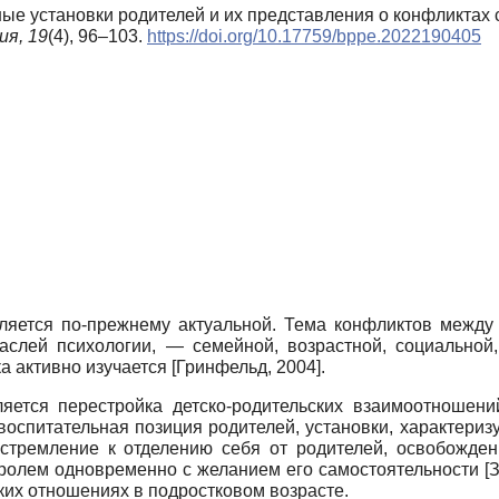
ьные установки родителей и их представления о конфликтах
ия,
19
(4), 96–103.
https://doi.org/10.17759/bppe.2022190405
вляется по-прежнему актуальной. Тема конфликтов межд
слей психологии, — семейной, возрастной, социальной,
а активно изучается
[
Гринфельд, 2004
]
.
тся перестройка детско-родительских взаимоотношений
оспитательная позиция родителей, установки, характериз
 стремление к отделению себя от родителей, освобожден
тролем одновременно с желанием его самостоятельности
[
З
ких отношениях в подростковом возрасте.