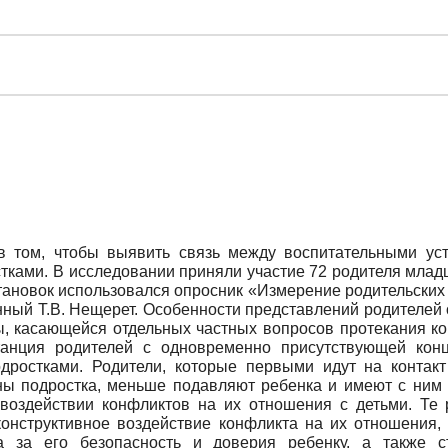
в том, чтобы выявить связь между воспитательными ус
ками. В исследовании приняли участие 72 родителя млад
тановок использовался опросник «Измерение родительских 
ованный Т.В. Нещерет. Особенности представлений родителей
, касающейся отдельных частных вопросов протекания кон
танция родителей с одновременно присутствующей конц
ростками. Родители, которые первыми идут на контакт
ны подростка, меньше подавляют ребенка и имеют с ним 
 воздействии конфликтов на их отношения с детьми. Те 
конструктивное воздействие конфликта на их отношения,
а за его безопасность и доверия ребенку, а также ст