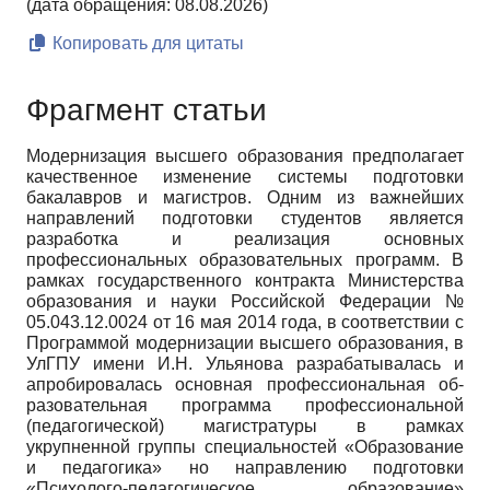
(дата обращения: 08.08.2026)
Копировать для цитаты
Фрагмент статьи
Модернизация высшего образования предполагает
качественное изменение сис­темы подготовки
бакалавров и магистров. Одним из важнейших
направлений подго­товки студентов является
разработка и реализация основных
профессиональных об­разовательных программ. В
рамках государственного контракта Министерства
обра­зования и науки Российской Федерации №
05.043.12.0024 от 16 мая 2014 года, в со­ответствии с
Программой модернизации высшего образования, в
УлГПУ имени И.Н. Ульянова разрабатывалась и
апробировалась основная профессиональная об­
разовательная программа профессиональной
(педагогической) магистратуры в рам­ках
укрупненной группы специальностей «Образование
и педагогика» но направле­нию подготовки
«Психолого-педагогическое образование»