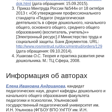
dok.html
(дата обращения: 15.09.2015).
Приказ Минтруда России №544н от 18 октября
2013 г. «Об утверждении про­фессионального
стандарта «Педагог (педагогическая
деятельность в сфере дошколь­ного, начального
общего, основного общего, среднего общего
образования) (воспи­татель, учитель)»»
[Электронный ресурс] // Министерство труда и
социальной за­щиты. Банк Документов. URL:
http://www.rosmintrud.ru/docs/mintrud/orders/129
(дата обращения: 09.10.2014).
Ушакова О.С.
Теория и практика развития речи
дошкольника. М.: ТЦ Сфера, 2008.
Информация об авторах
Елена Ивановна Андрианова,
кандидат
педагогических наук, доцент кафедры дошкольного и
начального общего образования факультета
педагогики и психологии, Ульяновский
государственный педагогический университет им.
И.Н. Ульянова (ФГБОУ ВПО УлГПУ им. И.Н.