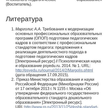
(Воспитатель).
Литература
Марголис А.А.
Требования к модернизации
основных профессиональных обра­зовательных
программ (ОПОП) подготовки педагогических
кадров в соответствии с профессиональным
стандартом педагога: предложения к
реализации деятельност­ного подхода в
подготовке педагогических кадров
[Электронный ресурс] // Психо­логическая наука
и образование psyedu.ru. 2014. № 1. URL:
http://psyedu.ru/jour­nal/2014/2/Margolis.phtml
(дата обращения 17.09.2015).
Приказ Министерства образования и науки
Российской Федерации (Минобрнауки России)
от 17 октября 2013 г. N 1155 г. Москва «Об
утверждении федерального государст­венного
образовательного стандарта дошкольного
образования» [Электронный ресурс].
URL:
http://www.rg.ru/2013/11/25/doshk-standart-