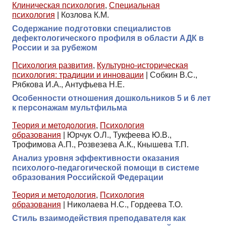
Клиническая психология
,
Специальная
психология
|
Козлова К.М.
Содержание подготовки специалистов
дефектологического профиля в области АДК в
России и за рубежом
Психология развития
,
Культурно-историческая
психология: традиции и инновации
|
Собкин В.С.,
Рябкова И.А., Антуфьева Н.Е.
Особенности отношения дошкольников 5 и 6 лет
к персонажам мультфильма
Теория и методология
,
Психология
образования
|
Юрчук О.Л., Тукфеева Ю.В.,
Трофимова А.П., Розвезева А.К., Кнышева Т.П.
Анализ уровня эффективности оказания
психолого-педагогической помощи в системе
образования Российской Федерации
Теория и методология
,
Психология
образования
|
Николаева Н.С., Гордеева Т.О.
Стиль взаимодействия преподавателя как