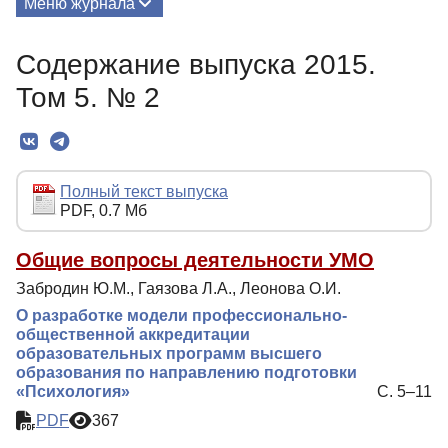
Меню журнала
Выпуски
Содержание выпуска 2015.
О Журнале
Том 5. № 2
Миссия
Редколлегия
Редакционная политика
Полный текст выпуска
PDF, 0.7 Мб
Индексирование
Для авторов
Общие вопросы деятельности УМО
Забродин Ю.М., Гаязова Л.А., Леонова О.И.
Рубрики
О разработке модели профессионально-
Контакты
общественной аккредитации
образовательных программ высшего
образования по направлению подготовки
«Психология»
С. 5–11
PDF
367