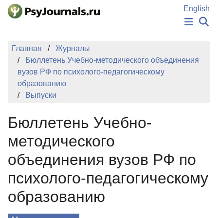
Перейти к основному содержанию
English
НОВОСТИ
Главная
Журналы
ИЗДАНИЯ
Бюллетень Учебно-методического объединения
АВТОРЫ
вузов РФ по психолого-педагогическому
ПОДАТЬ РУКОПИСЬ
образованию
БАЗА ЗНАНИЙ
Выпуски
КЛЮЧЕВЫЕ СЛОВА
Регистрация
Вход
Бюллетень Учебно-
методического
объединения вузов РФ по
психолого-педагогическому
образованию