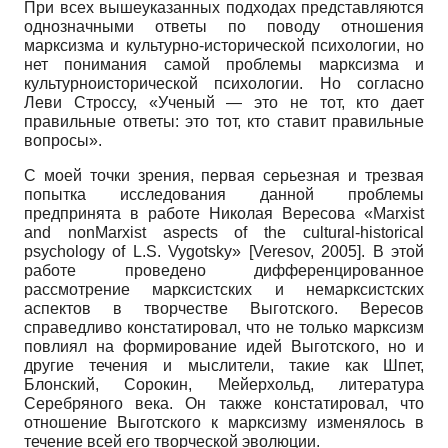
При всех вышеуказанных подходах представляются
однозначными ответы по поводу отношения
марксизма и культурно-исторической психологии, но
нет понимания самой проблемы марксизма и
культурно­исторической психологии. Но согласно
Леви Строссу, «Ученый — это не тот, кто дает
правильные ответы: это тот, кто ставит правильные
вопросы».
С моей точки зрения, первая серьезная и трезвая
попытка исследования данной проблемы
предпринята в работе Николая Вересова
«Marxist
and non­Marxist aspects of the cultural-historical
psychology of L.S. Vygotsky»
[
Veresov, 2005
]
.
В этой
работе проведено дифференцированное
рассмотрение марксистских и не­марксистских
аспектов в творчестве Выготского. Ве­ресов
справедливо констатировал, что не только марксизм
повлиял на формирование идей Выготско­го, но и
другие течения и мыслители, такие как Шпет,
Блонский, Сорокин, Мейерхольд, литература
Серебряного века. Он также констатировал, что
отношение Выготского к марксизму изменялось в
течение всей его творческой эволюции.