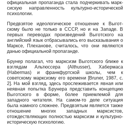
официальная пропаганда стала подчеркивать марк-
сискую направленность культурно-исторической
психологии.
Предвзятое идеологическое отношение к Выгот­
скому было не только в СССР, но и на Западе. В
первых переводах произведений Выготского на
английский язык отбрасывались его высказывания о
Марксе, Плеханове, считалось, что они являются
данью официальной пропаганде.
Брунер полагал, что марксизм Выготского ближе к
взглядам Альтюссера
(Althusser),
Хабермаса
(Habermas)
и франкфуртской школы, чем к
советскому марксизму его времени
[
Bruner, 1987
, с.
2]
. На мой взгляд, здесь прослеживается явная или
неявная попытка Брунера представить концепцию
Выгот­ского в форме, более приемлемой для
западного читателя. На самом-то деле ситуация
была намного сложнее. Предвзятым является также
отношение многих западных марксистов,
отождествляющих полностью марксизм и культурно-
историческую психологию.