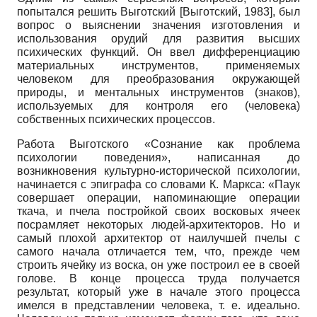
попытался решить Выготский
[
Выготский, 1983
]
, был
вопрос о выяснении значения изготовления и
использования орудий для развития высших
психических функций. Он ввел дифференциацию
материальных инструментов, применяемых
человеком для преобразования окружающей
природы, и ментальных инструментов (знаков),
используемых для контроля его (человека)
собственных психических процессов.
Работа Выготского «Сознание как проблема
психологии поведения», написанная до
возникновения культурно-исторической психологии,
начинается с эпиграфа со словами К. Маркса: «Паук
совершает операции, напоминающие операции
ткача, и пчела постройкой своих восковых ячеек
посрамляет некоторых людей-архитекторов. Но и
самый плохой архитектор от наилучшей пчелы с
самого начала отличается тем, что, прежде чем
строить ячейку из воска, он уже построил ее в своей
голове. В конце процесса труда получается
результат, который уже в начале этого процесса
имелся в представлении человека, т. е. идеально.