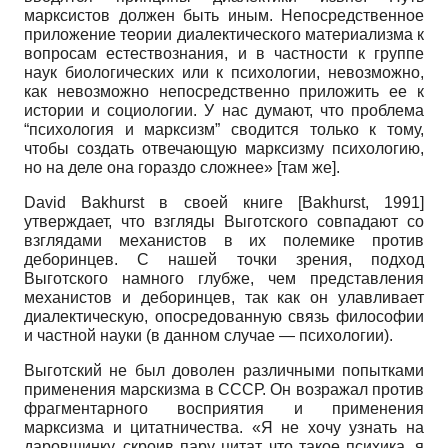
марксистов должен быть иным. Непосредственное
приложение теории диалектического материализма к
вопросам естествознания, и в частности к группе
наук биологических или к психологии, невозможно,
как невозможно непосредственно приложить ее к
истории и социологии. У нас думают, что проблема
“психология и марксизм” сводится только к тому,
чтобы создать отвечающую марксизму психологию,
но на деле она гораздо сложнее» [там же].
David Bakhurst
в своей книге
[
Bakhurst, 1991
]
утверждает, что взгляды Выготского совпадают со
взглядами механистов в их полемике против
деборинцев. С нашей точки зрения, подход
Выготского намного глубже, чем представления
механистов и деборинцев, так как он улавливает
диалектическую, опосредованную связь философии
и частной науки (в данном случае — психологии).
Выготский не был доволен различными попытками
применения марскизма в СССР. Он возражал против
фрагментарного восприятия и применения
марксизма и цитатничества. «Я не хочу узнать на
даровщинку, скроив пару цитат, что такое психика, я