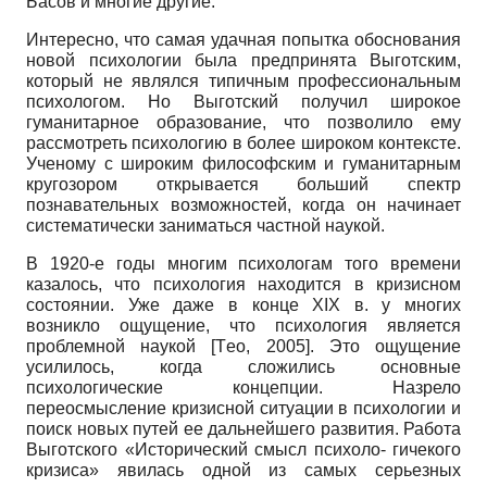
Басов и многие другие.
Интересно, что самая удачная попытка обоснования
новой психологии была предпринята Выгот­ским,
который не являлся типичным профессиональным
психологом. Но Выготский получил широкое
гуманитарное образование, что позволило ему
рассмотреть психологию в более широком контексте.
Ученому с широким философским и гуманитарным
кругозором открывается больший спектр
познавательных возможностей, когда он начинает
систематически заниматься частной наукой.
В 1920-е годы многим психологам того времени
казалось, что психология находится в кризисном
состоянии. Уже даже в конце XIX в. у многих
возникло ощущение, что психология является
проблемной наукой
[
Тeo, 2005
]
. Это ощущение
усилилось, когда сложились основные
психологические концепции. Назрело
переосмысление кризисной ситуации в психологии и
поиск новых путей ее дальнейшего развития. Работа
Выготского «Исторический смысл психоло- гичекого
кризиса» явилась одной из самых серьезных