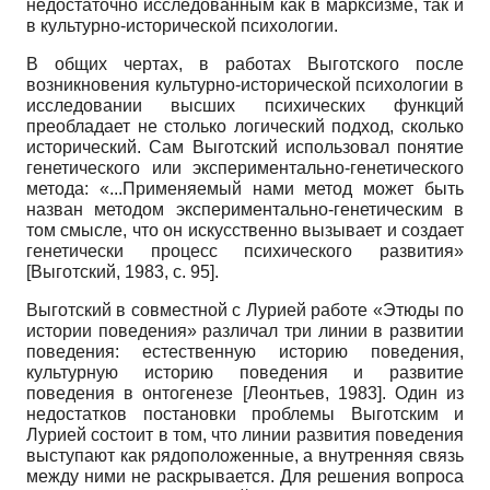
недостаточно исследованным как в марксизме, так и
в культурно-исторической психологии.
В общих чертах, в работах Выготского после
возникновения культурно-исторической психологии в
исследовании высших психических функций
преобладает не столько логический подход, сколько
исторический. Сам Выготский использовал понятие
генетического или экспериментально-генетического
метода: «...Применяемый нами метод может быть
назван методом экспериментально-генетическим в
том смысле, что он искусственно вызывает и создает
генетически процесс психического развития»
[
Выготский, 1983
, с. 95]
.
Выготский в совместной с Лурией работе «Этюды по
истории поведения» различал три линии в развитии
поведения: естественную историю поведения,
культурную историю поведения и развитие
поведения в онтогенезе
[
Леонтьев, 1983
]
. Один из
недостатков постановки проблемы Выготским и
Лурией состоит в том, что линии развития поведения
выступают как рядо­положенные, а внутренняя связь
между ними не раскрывается. Для решения вопроса