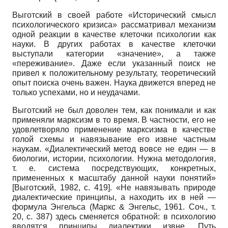
Выготский в своей работе «Исторический смысл
психологического кризиса» рассматривал механизм
одной реакции в качестве клеточки психологии как
науки. В других работах в качестве клеточки
выступали категории «значение», а также
«переживание». Даже если указанный поиск не
привел к положительному результату, теоретический
опыт поиска очень важен. Наука движется вперед не
только успехами, но и неудачами.
Выготский не был доволен тем, как понимали и как
применяли марксизм в то время. В частности, его не
удовлетворяло применение марксизма в качестве
голой схемы и навязывание его извне частным
наукам. «Диалектический метод вовсе не един — в
биологии, истории, психологии. Нужна методология,
т. е. система посредствующих, конкретных,
примененных к масштабу данной науки понятий»
[
Выготский, 1982
, с. 419]
. «Не навязывать природе
диалектические принципы, а находить их в ней —
формула Энгельса (Маркс & Энгельс, 1961. Соч., т.
20, с. 387) здесь сменяется обратной: в психологию
вводятся принципы диалектики извне. Путь