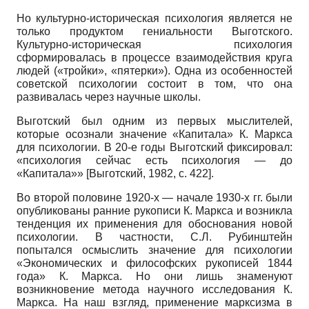
Но культурно-историческая психология является не
только продуктом гениальности Выготского.
Культурно-историческая психология
сформировалась в процессе взаимодействия круга
людей («тройки», «пятерки»). Одна из особенностей
советской психологии состоит в том, что она
развивалась через научные школы.
Выготский был одним из первых мыслителей,
которые осознали значение «Капитала» К. Маркса
для психологии. В 20-е годы Выготский фиксировал:
«психология сейчас есть психология — до
«Капитала»»
[
Выготский, 1982
, с. 422]
.
Во второй половине 1920-х — начале 1930-х гг. были
опубликованы ранние рукописи К. Маркса и возникла
тенденция их применения для обоснования новой
психологии. В частности, С.Л. Рубин­штейн
попытался осмыслить значение для психологии
«Экономических и философских рукописей 1844
года» К. Маркса. Но они лишь знаменуют
возникновение метода научного исследования К.
Маркса. На наш взгляд, применение марксизма в