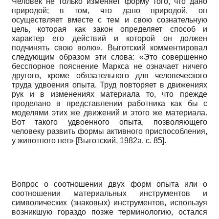
Человек не только изменяет форму того, что дано
природой; в том, что дано природой, он
осуществляет вместе с тем и свою сознательную
цель, которая как закон определяет способ и
характер его действий и которой он должен
подчинять свою волю». Выготский комментировал
следующим образом эти слова: «Это совершенно
бесспорное пояснение Маркса не означает ничего
другого, кроме обязательного для человеческого
труда удвоения опыта. Труд повторяет в движениях
рук и в изменениях материала то, что прежде
проделано в представлении работника как бы с
моделями этих же движений и этого же материала.
Вот такого удвоенного опыта, позволяющего
человеку развить формы активного приспособления,
у животного нет»
[
Выготский, 1982а
, с. 85]
.
Вопрос о соотношении двух форм опыта или о
соотношении материальных инструментов и
символических (знаковых) инструментов, используя
возникшую гораздо позже терминологию, остался