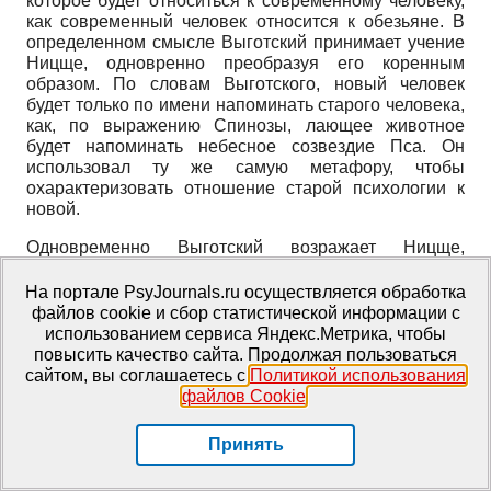
которое будет относиться к современному человеку,
как современный человек относится к обезьяне. В
определенном смысле Выготский принимает учение
Ницще, одновренно преобразуя его коренным
образом. По словам Выготского, новый человек
будет только по имени напоминать старого человека,
как, по выражению Спинозы, лающее животное
будет напоминать небесное созвездие Пса. Он
использовал ту же самую метафору, чтобы
охарактеризовать отношение старой психологии к
новой.
Одновременно Выготский возражает Ницще,
показывая характерное для его теории
игнорирование отличия исторического развития от
На портале PsyJournals.ru осуществляется обработка
биологической эволюции, а также тот факт, что
файлов cookie и сбор статистической информации с
человек развивается как историческое и
использованием сервиса Яндекс.Метрика, чтобы
общественное существо.
повысить качество сайта. Продолжая пользоваться
сайтом, вы соглашаетесь с
Политикой использования
Из вышесказанного видно, что хотя Выготский
файлов Cookie
.
опирается, главным образом, на марксизм, он
переосмысливает очень широкий круг теорий (в
Принять
данном случае — идеи Ницще о «сверхчеловеке»,
идеи Спи­нозы и др.). Более того, задачу создания