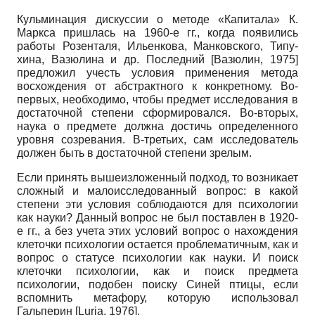
Кульминация дискуссии о методе «Капитала» К.
Маркса пришлась на 1960-е гг., когда появились
работы Розенталя, Ильенкова, Манковского, Типу-
хина, Вазюлина и др. Последний
[
Вазюлин, 1975
]
предложил учесть условия применения метода
восхождения от абстрактного к конкретному. Во-
первых, необходимо, чтобы предмет исследования в
достаточной степени сформировался. Во-вторых,
наука о предмете должна достичь определенного
уровня созревания. В-третьих, сам исследователь
должен быть в достаточной степени зрелым.
Если принять вышеизложенный подход, то возникает
сложный и малоисследованный вопрос: в какой
степени эти условия соблюдаются для психологии
как науки? Данный вопрос не был поставлен в 1920-
е гг., а без учета этих условий вопрос о нахождения
клеточки психологии остается проблематичным, как и
вопрос о статусе психологии как науки. И поиск
клеточки психологии, как и поиск предмета
психологии, подобен поиску Синей птицы, если
вспомнить метафору, которую использовал
Гальперин
[
Luria, 1976
]
.