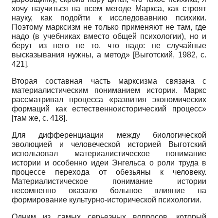
хочу научиться на всем методе Маркса, как строят
науку, как подойти к исследовавнию психики.
Поэтому марксизм не только применяют не там, где
надо (в учебниках вместо общей психологии), но и
берут из него не то, что надо: не случайные
высказывания нужны, а метод»
[
Выготский, 1982
, с.
421]
.
Вторая составная часть марксизма связана с
материалистическим пониманием истории. Маркс
рассматривал процесса «развития экономических
формаций как естественноисторический процесс»
[там же, с. 418].
Для дифференциации между биологической
эволюцией и человеческой историей Выготский
использовал материалистическое понимание
истории и особенно идеи Энгельса о роли труда в
процессе перехода от обезьяны к человеку.
Материалистическое понимание истории
несомненно оказало большое влияние на
формирование культурно-исторической психологии.
Одним из самых серьезных вопросов, который