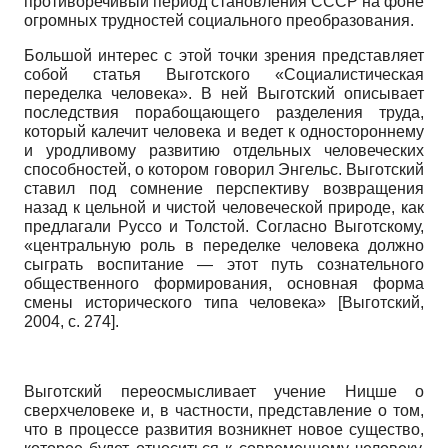
противоречивый период становления СССР на фоне
огромных трудностей социального преобразования.
Большой интерес с этой точки зрения представляет
собой статья Выготского «Социалистическая
переделка человека». В ней Выготский описывает
последствия порабощающего разделения труда,
который калечит человека и ведет к одностороннему
и уродливому развитию отдельных человеческих
способностей, о котором говорил Энгельс. Выготский
ставил под сомнение перспективу возвращения
назад к цельной и чистой человеческой природе, как
предлагали Руссо и Толстой. Согласно Выготскому,
«центральную роль в переделке человека должно
сыграть воспитание — этот путь сознательного
общественного формирования, основная форма
смены исторического типа человека»
[
Выготский,
2004
, с. 274]
.
Выготский переосмысливает учение Ницше о
сверхчеловеке и, в частности, представление о том,
что в процессе развития возникнет новое существо,