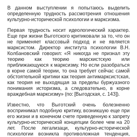
В данном выступлении я попытаюсь выделить
определенную трудность рассмотрения отношения
культурно-исторической психологии и марксизма.
Первая трудность носит идеологический характер.
Еще при жизни Выготского критиковали за то, что он
не применяет классовый подход и не является
марксистом. Директор института психологии В.Н.
Колбановский говорил: «Я никогда не признал эту
теорию как теорию марскистскую или
приближающуюся к марксизму. Но если разобраться
в корне самой теории, то она требует сейчас самой
обстоятельной критики как теория антимарксистская,
как теория не выходящая за пределы буржуазного
понимания историзма, а следовательно, в корне
враждебная марксизму» (по:
[
Выгодская
, с. 143]
).
Известно, что Выготский очень болезненно
воспринимал подобную критику, возникшую еще при
его жизни и в конечном счете приведенную к запрету
культурно-исторической концепции более чем на 20
лет. После легализаци, культурно-исторической
психологии возникла противоложная тенденция,