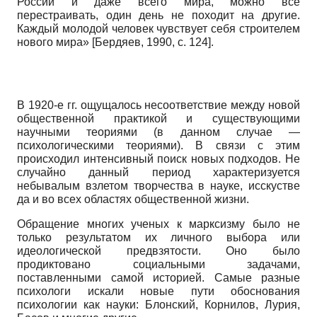
России и даже всего мира, можно все
перестраивать, один день не походит на другие.
Каждый молодой человек чувствует себя строителем
нового мира»
[
Бердяев, 1990
, с. 124]
.
В 1920-е гг. ощущалось несоответствие между новой
общественной практикой и существующими
научными теориями (в данном случае —
психологическими теориями). В связи с этим
происходил интенсивный поиск новых подходов. Не
случайно данный период характеризуется
небывалым взлетом творчества в науке, исскустве
да и во всех областях общественной жизни.
Обращение многих ученых к марксизму было не
только результатом их личного выбора или
идеологической предвзятости. Оно было
продиктовано социальными задачами,
поставленными самой историей. Самые разные
психологи искали новые пути обоснования
психологии как науки: Блонский, Кор­нилов, Лурия,