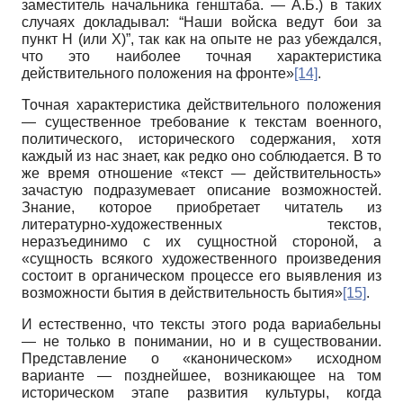
заместитель начальника генштаба. — А.Б.) в таких
случаях докладывал: “Наши войска ведут бои за
пункт Н (или Х)”, так как на опыте не раз убеждался,
что это наиболее точная характеристика
действительного положения на фронте»
[14]
.
Точная характеристика действительного положения
— существенное требование к текстам военного,
политического, исторического содержания, хотя
каждый из нас знает, как редко оно соблюдается. В то
же время отношение «текст — действительность»
зачастую подразумевает описание возможностей.
Знание, которое приобретает читатель из
литературно-художественных текстов,
неразъединимо с их сущностной стороной, а
«сущность всякого художественного произведения
состоит в органическом процессе его выявления из
возможности бытия в действительность бытия»
[15]
.
И естественно, что тексты этого рода вариабель­ны
— не только в понимании, но и в существовании.
Представление о «каноническом» исходном
варианте — позднейшее, возникающее на том
историческом этапе развития культуры, когда