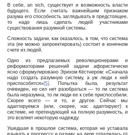
В себе,
an
sich
, существует и возможность власти
будущего. Если считать важнейшим признаком
разума его способность заглядывать в предстоящее,
то надо лишь сделать людей участниками
существования разумной системы.
Сложность задачи, как оказалось, в том, что система
эта (ее можно запроектировать) состоит в конечном
счете из людей.
Одно из предлагаемых революционерами и
реформаторами решений задачи афористически
ясно сформулировано Эрихом Кёстнером: «Сначала
надо создать разумную систему, а уж люди к ней
приспособятся»
[5]
. Попытка была, результат
очевиден, но сил нет разобраться — то ли система
была неразумна, то ли люди ее к себе приспособили.
Скорее всего — и то, и другое. Сейчас мы
адаптируемся (или, скорее, нас адаптируют) к
системе, не претендующей на полную разумность, и
это вселяет некоторую надежду.
Ушедшая в прошлое система, которая не уставала
взывать к прогрессу и разуму, на деле отдалялась от