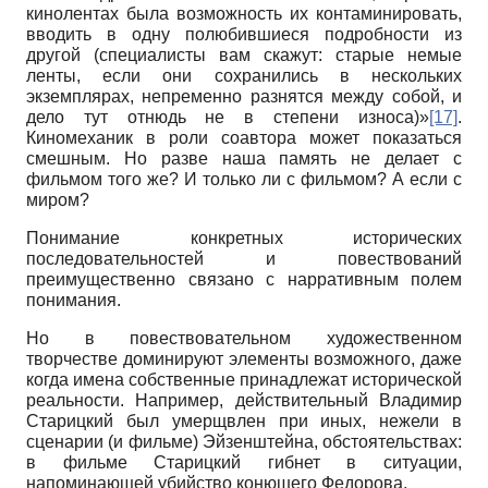
кинолентах была возможность их контаминировать,
вводить в одну полюбившиеся подробности из
другой (специалисты вам скажут: старые немые
ленты, если они сохранились в нескольких
экземплярах, непременно разнятся между собой, и
дело тут отнюдь не в степени износа)»
[17]
.
Киномеханик в роли соавтора может показаться
смешным. Но разве наша память не делает с
фильмом того же? И только ли с фильмом? А если с
миром?
Понимание конкретных исторических
последовательностей и повествований
преимущественно связано с нарративным полем
понимания.
Но в повествовательном художественном
творчестве доминируют элементы возможного, даже
когда имена собственные принадлежат исторической
реальности. Например, действительный Владимир
Старицкий был умерщвлен при иных, нежели в
сценарии (и фильме) Эйзенштейна, обстоятельствах:
в фильме Старицкий гибнет в ситуации,
напоминающей убийство конюшего Федорова.