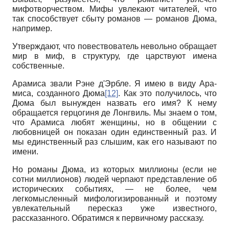
мифотворчеством. Мифы увлекают читателей, что
так способствует сбыту романов — романов Дюма,
например.
Утверждают, что повествователь невольно обращает
мир в миф, в структуру, где царствуют имена
собственные.
Арамиса звали Рэне д'Эрбле. Я имею в виду Ара­
миса, созданного Дюма
[12]
. Как это получилось, что
Дюма был вынужден назвать его имя? К нему
обращается герцогиня де Лонгвиль. Мы знаем о том,
что Арамиса любят женщины, но в общении с
любовницей он показан один единственный раз. И
мы единственный раз слышим, как его называют по
имени.
Но романы Дюма, из которых миллионы (если не
сотни миллионов) людей черпают представление об
исторических событиях, — не более, чем
легкомысленный мифологизированный и поэтому
увлекательный пересказ уже известного,
рассказанного. Обратимся к первичному рассказу.