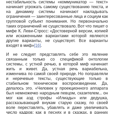
нестабильность системы «коммуникатор — текст»
начинает угрожать самому существованию текста, и
на динамику системы начинают накладывать
ограничения — заинтересованные лица и социум как
групповой субъект понимания. Но первоначально
таких ограничений не существовало. Вот что пишет о
мифе К. Леви-Ст­росс: «Достоверной версии, копией
или искаженными вариантами которой являются
другие варианты, не существует. Все варианты
входят в миф»
[16]
.
И не следует представлять себе это явление
связанным только со спецификой онтологии
системы, с устной речью, в которой миф начинает
жить и живет. Да, устная речь вариабельна,
изменчива по самой своей природе. Но поправляли
и неречевые тексты, существующие только в
стабильном техническом воспроизведении. Да,
делалось это. «Человек у проекционного аппарата
был немножечко народным певцом, сказителем... он
мог как аэд строфы «Илиады» или дедушка,
рассказывающий внукам старую сказку, по своей
воле переставлять, убавлять и даже увеличивать
число кадров: как в песнях и в сказках, в ранних