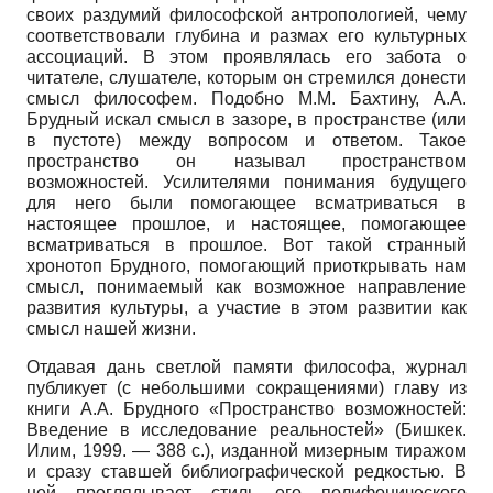
своих раздумий философской антропологией, чему
соответствовали глубина и размах его культурных
ассоциаций. В этом проявлялась его забота о
читателе, слушателе, которым он стремился донести
смысл философем. Подобно М.М. Бахтину, А.А.
Брудный искал смысл в зазоре, в пространстве (или
в пустоте) между вопросом и ответом. Такое
пространство он называл пространством
возможностей. Усилителями понимания будущего
для него были помогающее всматриваться в
настоящее прошлое, и настоящее, помогающее
всматриваться в прошлое. Вот такой странный
хронотоп Брудного, помогающий приоткрывать нам
смысл, понимаемый как возможное направление
развития культуры, а участие в этом развитии как
смысл нашей жизни.
Отдавая дань светлой памяти философа, журнал
публикует (с небольшими сокращениями) главу из
книги А.А. Брудного «Пространство возможностей:
Введение в исследование реальностей» (Бишкек.
Илим, 1999. — 388 с.), изданной мизерным тиражом
и сразу ставшей библиографической редкостью. В
ней проглядывает стиль его полифонического