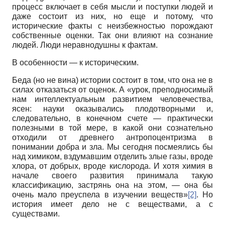
процесс включает в себя мысли и поступки людей и
даже состоит из них, но еще и потому, что
исторические факты с неизбежностью порождают
собственные оценки. Так они влияют на сознание
людей. Люди неравнодушны к фактам.
В особенности — к историческим.
Беда (но не вина) истории состоит в том, что она не в
силах отказаться от оценок. А «урок, преподносимый
нам интеллектуальным развитием человечества,
ясен: науки оказывались плодотворными и,
следовательно, в конечном счете — практически
полезными в той мере, в какой они сознательно
отходили от древнего антропоцентризма в
понимании добра и зла. Мы сегодня посмеялись бы
над химиком, вздумавшим отделить злые газы, вроде
хлора, от добрых, вроде кислорода. И хотя химия в
начале своего развития принимала такую
классификацию, застрянь она на этом, — она бы
очень мало преуспела в изучении веществ»
[2]
. Но
история имеет дело не с веществами, а с
существами.