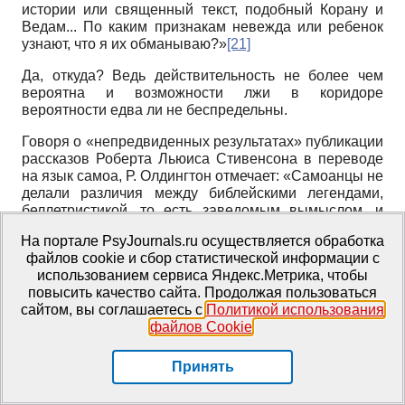
истории или священный текст, подобный Корану и
Ведам... По каким признакам невежда или ребенок
узнают, что я их обманываю?»
[21]
Да, откуда? Ведь действительность не более чем
вероятна и возможности лжи в коридоре
вероятности едва ли не беспредельны.
Говоря о «непредвиденных результатах» публикации
рассказов Роберта Льюиса Стивенсона в переводе
на язык самоа, Р. Олдингтон отмечает: «Самоанцы не
делали различия между библейскими легендами,
беллетристикой, то есть заведомым вымыслом, и
историей как таковой. Король Апемамы (острова Гил­
На портале PsyJournals.ru осуществляется обработка
берта. — А.Б.) не поверил, что капитан Кук
файлов cookie и сбор статистической информации с
существовал на свете, поскольку о нем не
использованием сервиса Яндекс.Метрика, чтобы
упоминалось в Библии»
[22]
. Для короля было
повысить качество сайта. Продолжая пользоваться
реально в прошлом только то, о чем повествуется.
сайтом, вы соглашаетесь с
Политикой использования
Реальности нарративного, повествовательного поля
файлов Cookie
.
неистребимы, как неистребимо понимание, как
неразрушима его структура.
Принять
Повествовательная форма глубоко специфична: она
лучше запоминается, легче транслируется от