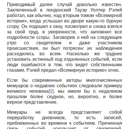
Приводимый далее случай довольно известен.
Заключенный в лондонский Тауэр Уолтер Рэлей
работал, как обычно, над вторым томом «Всемирной
истории», когда услышал во дворе какую-то бурную
ссору. Он подошел к окну, посмотрел и снова взялся
за свой труд, в уверенности, что запомнил все
подробности ссоры. Заговорив о ней на следующее
утро со свидетелем и даже участником
происшествия, он был потрясен: их наблюдения
расходились во всем. Насколько же труднее
установить истинный ход отдаленных событий, если
люди ошибаются в том, что видят собственными
глазами. Рэлей предал «Всемирную историю» огню.
Если бы современные авторы многочисленных
мемуаров о недавних событиях следовали примеру
великого человека
[9]
, мы имели бы о недалеком
прошлом более скудное, но, вероятно, и более
верное представление.
Мемуары не всегда представляют собой
переработку дневников, то есть записей,
приближенных во времени к событиям. Причинная
связь событий ускользает от свидетелей.