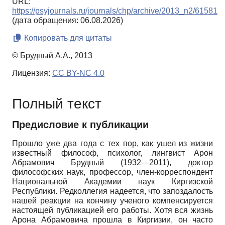
URL:
https://psyjournals.ru/journals/chp/archive/2013_n2/61581
(дата обращения: 06.08.2026)
Копировать для цитаты
© Брудный А.А., 2013
Лицензия:
CC BY-NC 4.0
Полный текст
Предисловие к публикации
Прошло уже два года с тех пор, как ушел из жизни
известный философ, психолог, лингвист Арон
Абрамович Брудный (1932—2011), доктор
философских наук, профессор, член-корреспондент
Национальной Академии наук Киргизской
Республики. Редколлегия надеется, что запоздалость
нашей реакции на кончину ученого компенсируется
настоящей публикацией его работы. Хотя вся жизнь
Арона Абрамовича прошла в Киргизии, он часто