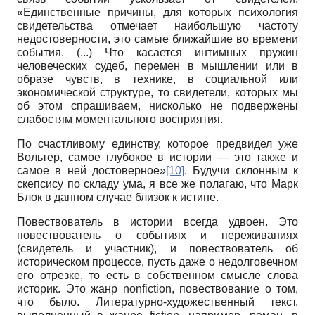
«Единственные причины, для которых психология
свидетельства отмечает наибольшую частоту
недостоверности, это самые ближайшие во времени
события. (...) Что касается интимных пружин
человеческих судеб, перемен в мышлении или в
образе чувств, в технике, в социальной или
экономической структуре, то свидетели, которых мы
об этом спрашиваем, нисколько не подвержены
слабостям моментального восприятия.
По счастливому единству, которое предвидел уже
Вольтер, самое глубокое в истории — это также и
самое в ней достоверное»
[10]
. Будучи склонным к
скепсису по складу ума, я все же полагаю, что Марк
Блок в данном случае близок к истине.
Повествователь в истории всегда удвоен. Это
повествователь о событиях и переживаниях
(свидетель и участник), и повествователь об
историческом процессе, пусть даже о недолговечном
его отрезке, то есть в собственном смысле слова
историк. Это жанр
nonfiction
, повествование о том,
что было. Литературно-художественный текст,