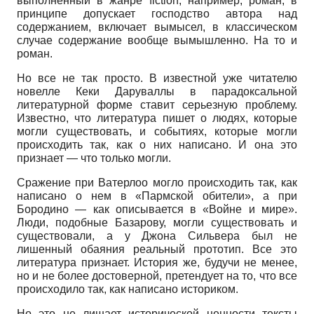
выполненный в жанре
fiction
, например, роман, в
принципе допускает господство автора над
содержанием, включает вымысел, в классическом
случае содержание вообще вымышленно. На то и
роман.
Но все не так просто. В известной уже читателю
новелле Кеки Даруваллы в парадоксальной
литературной форме ставит серьезную проблему.
Известно, что литература пишет о людях, которые
могли существовать, и событиях, которые могли
происходить так, как о них написано. И она это
признает — что только могли.
Сражение при Ватерлоо могло происходить так, как
написано о нем в «Пармской обители», а при
Бородино — как описывается в «Войне и мире».
Люди, подобные Базарову, могли существовать и
существовали, а у Джона Сильвера был не
лишенный обаяния реальный прототип. Все это
литература признает. История же, будучи не менее,
но и не более достоверной, претендует на то, что все
происходило так, как написано историком.
Но это не лишает исторической ценности тексты