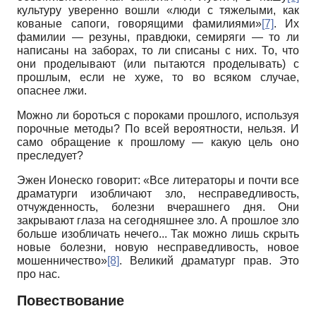
культуру уверенно вошли «люди с тяжелыми, как
кованые сапоги, говорящими фамилиями»
[7]
. Их
фамилии — резуны, правдюки, семиряги — то ли
написаны на заборах, то ли списаны с них. То, что
они проделывают (или пытаются проделывать) с
прошлым, если не хуже, то во всяком случае,
опаснее лжи.
Можно ли бороться с пороками прошлого, используя
порочные методы? По всей вероятности, нельзя. И
само обращение к прошлому — какую цель оно
преследует?
Эжен Ионеско говорит: «Все литераторы и почти все
драматурги изобличают зло, несправедливость,
отчужденность, болезни вчерашнего дня. Они
закрывают глаза на сегодняшнее зло. А прошлое зло
больше изобличать нечего... Так можно лишь скрыть
новые болезни, новую несправедливость, новое
мошенничество»
[8]
. Великий драматург прав. Это
про нас.
Повествование