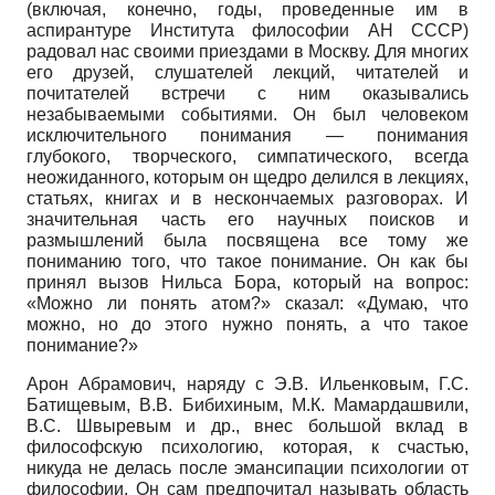
(включая, конечно, годы, проведенные им в
аспирантуре Института философии АН СССР)
радовал нас своими приездами в Москву. Для многих
его друзей, слушателей лекций, читателей и
почитателей встречи с ним оказывались
незабываемыми событиями. Он был человеком
исключительного понимания — понимания
глубокого, творческого, симпатического, всегда
неожиданного, которым он щедро делился в лекциях,
статьях, книгах и в нескончаемых разговорах. И
значительная часть его научных поисков и
размышлений была посвящена все тому же
пониманию того, что такое понимание. Он как бы
принял вызов Нильса Бора, который на вопрос:
«Можно ли понять атом?» сказал: «Думаю, что
можно, но до этого нужно понять, а что такое
понимание?»
Арон Абрамович, наряду с Э.В. Ильенковым, Г.С.
Батищевым, В.В. Бибихиным, М.К. Мамардашвили,
В.С. Швыревым и др., внес большой вклад в
философскую психологию, которая, к счастью,
никуда не делась после эмансипации психологии от
философии. Он сам предпочитал называть область