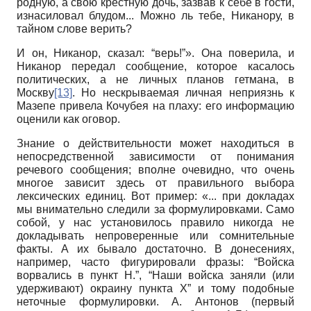
родную, а свою крестную дочь, зазвав к себе в гости,
изнасиловал блудом... Можно ль тебе, Никанору, в
тайном слове верить?
И он, Никанор, сказал: “верь!”». Она поверила, и
Никанор передал сообщение, которое касалось
политических, а не личных планов гетмана, в
Москву
[13]
. Но нескрываемая личная неприязнь к
Мазепе привела Кочубея на плаху: его информацию
оценили как оговор.
Знание о действительности может находиться в
непосредственной зависимости от понимания
речевого сообщения; вполне очевидно, что очень
многое зависит здесь от правильного выбора
лексических единиц. Вот пример: «... при докладах
мы внимательно следили за формулировками. Само
собой, у нас установилось правило никогда не
докладывать непроверенные или сомнительные
факты. А их бывало достаточно. В донесениях,
например, часто фигурировали фразы: “Войска
ворвались в пункт Н.”, “Наши войска заняли (или
удерживают) окраину пункта Х” и тому подобные
неточные формулировки. А. Антонов (первый