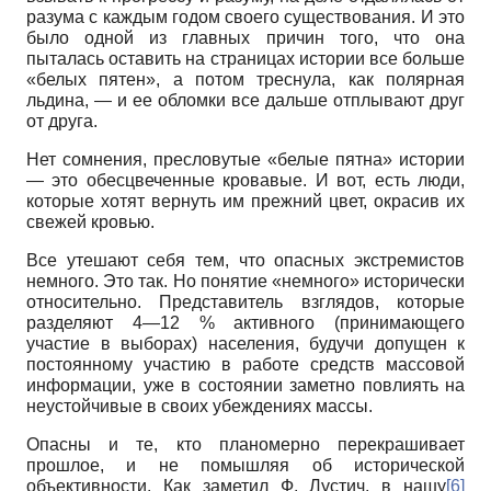
разума с каждым годом своего существования. И это
было одной из главных причин того, что она
пыталась оставить на страницах истории все больше
«белых пятен», а потом треснула, как полярная
льдина, — и ее обломки все дальше отплывают друг
от друга.
Нет сомнения, пресловутые «белые пятна» истории
— это обесцвеченные кровавые. И вот, есть люди,
которые хотят вернуть им прежний цвет, окрасив их
свежей кровью.
Все утешают себя тем, что опасных экстремистов
немного. Это так. Но понятие «немного» исторически
относительно. Представитель взглядов, которые
разделяют 4—12 % активного (принимающего
участие в выборах) населения, будучи допущен к
постоянному участию в работе средств массовой
информации, уже в состоянии заметно повлиять на
неустойчивые в своих убеждениях массы.
Опасны и те, кто планомерно перекрашивает
прошлое, и не помышляя об исторической
объективности. Как заметил Ф. Лустич, в нашу
[6]