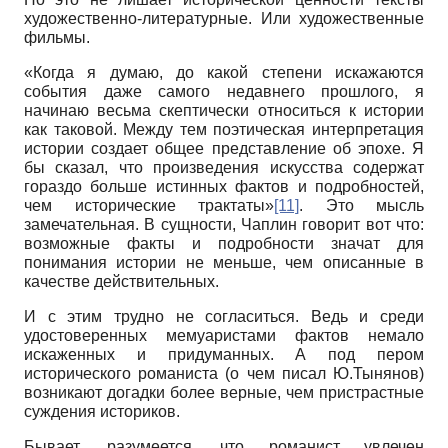
художественно-литературные. Или художественные
фильмы.
«Когда я думаю, до какой степени искажаются
события даже самого недавнего прошлого, я
начинаю весьма скептически относиться к истории
как таковой. Между тем поэтическая интерпретация
истории создает общее представление об эпохе. Я
бы сказал, что произведения искусства содержат
гораздо больше истинных фактов и подробностей,
чем исторические трактаты»
[11]
. Это мысль
замечательная. В сущности, Чаплин говорит вот что:
возможные факты и подробности значат для
понимания истории не меньше, чем описанные в
качестве действительных.
И с этим трудно не согласиться. Ведь и среди
удостоверенных мемуаристами фактов немало
искаженных и придуманных. А под пером
исторического романиста (о чем писал Ю.Тынянов)
возникают догадки более верные, чем пристрастные
суждения историков.
Бывает, разумеется, что романист увлечен