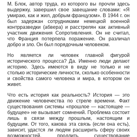
М. Блок, автор труда, из которого вы прочли здесь
выдержку, завершил свое завещание словами: «Я
умираю, как и жил, добрым французом». В 1944 г. он
был задержан сотрудниками немецкой военной
контрразведки (абвера) и расстрелян как активный
участник движения Сопротивления. Он не считал,
что Франция потерпела поражение. Он различал
добро и зло. Он был порядочным человеком.
Но является ли человек главной фигурой
исторического процесса? Да. Именно люди делают
историю. Здесь имеются в виду не только и не
столько исторические личности, сколько особенности
и свойства самого человека и мира, в котором он
живет.
Что есть история как реальность? История — это
движение человечества по стреле времени. Факт
существования системы «прошлое — настоящее —
будущее» не вызывает сомнений. Проблема состоит
лишь в связи между прошлым, настоящим и
будущим. От того, какова эта связь (если она есть),
зависит, удастся ли людям расширить сферу своих
возможностей, продлить существование