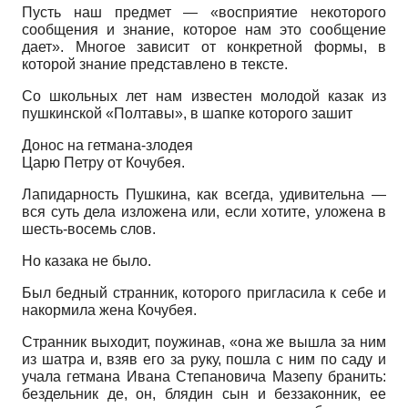
Пусть наш предмет — «восприятие некоторого
сообщения и знание, которое нам это сообщение
дает». Многое зависит от конкретной формы, в
которой знание представлено в тексте.
Со школьных лет нам известен молодой казак из
пушкинской «Полтавы», в шапке которого зашит
Донос на гетмана-злодея
Царю Петру от Кочубея.
Лапидарность Пушкина, как всегда, удивительна —
вся суть дела изложена или, если хотите, уложена в
шесть-восемь слов.
Но казака не было.
Был бедный странник, которого пригласила к себе и
накормила жена Кочубея.
Странник выходит, поужинав, «она же вышла за ним
из шатра и, взяв его за руку, пошла с ним по саду и
учала гетмана Ивана Степановича Мазепу бранить:
бездельник де, он, блядин сын и беззаконник, ее