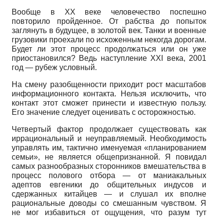
Вообще в ХХ веке человечество поспешно
повторило пройденное. От рабства до попыток
заглянуть в будущее, в золотой век. Танки и военные
грузовики проехали по исхоженным некогда дорогам.
Будет ли этот процесс продолжаться или он уже
приостановился? Ведь наступление XXI века, 2001
год — рубеж условный.
На смену разобщенности приходит рост масштабов
информационного контакта. Нельзя исключить, что
контакт этот сможет принести и известную пользу.
Его значение следует оценивать с осторожностью.
Четвертый фактор продолжает существовать как
иррациональный и неуправляемый. Необходимость
управлять им, тактично именуемая «планированием
семьи», не является общепризнанной. Я повидал
самых разнообразных сторонников вмешательства в
процесс полового отбора — от маниакальных
адептов евгеники до общительных индусов и
сдержанных китайцев — и слушал их вполне
рациональные доводы со смешанным чувством. Я
не мог избавиться от ощущения, что разум тут