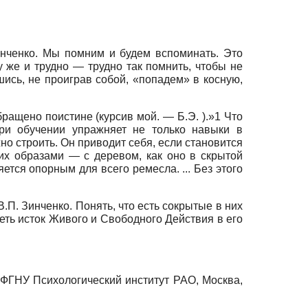
инченко. Мы помним и будем вспоминать. Это
 же и трудно — трудно так помнить, чтобы не
шись, не проиграв собой, «попадем» в косную,
бращено поистине (курсив мой. — Б.Э. ).»1 Что
при обучении упражняет не только навыки в
о строить. Он приводит себя, если становится
их образами — с деревом, как оно в скрытой
ется опорным для всего ремесла. ... Без этого
П. Зинченко. Понять, что есть сокрытые в них
еть исток Живого и Свободного Действия в его
 ФГНУ Психологический институт РАО, Москва,