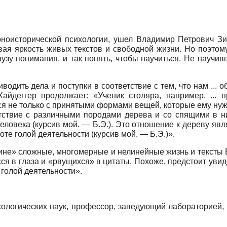
рно­исторической психологии, ушел Владимир Петрович З
вая яркость живых текстов и свободной жизни. Но поэтому
зу понимания, и так понять, чтобы научиться. Не научив
водить дела и поступки в соответствие с тем, что нам ... о
йдеггер продолжает: «Ученик столяра, например, ... 
я не только с принятыми формами вещей, которые ему нужн
тствие с различными породами дерева и со спящими в н
ловека (курсив мой. — Б.Э.). Это отношение к дереву явля
оте голой деятельности (курсив мой. — Б.Э.)».
ине» сложные, многомерные и нелинейные жизнь и тексты В.
ся в глаза и «рвущихся» в цитаты. Похоже, предстоит увид
 голой деятельности».
ологических наук, профессор, заведующий лабораторией,