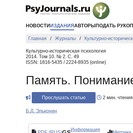
Перейти к основному содержанию
НОВОСТИ
ИЗДАНИЯ
АВТОРЫ
ПОДАТЬ РУКО
Главная
Журналы
Культурно-историческ
Культурно-историческая психология
2014. Том 10. № 2. С. 49
ISSN: 1816-5435 / 2224-8935 (online)
Память. Понимание
Прослушать статью
2 мин. чтения
Б.Д. Эльконин
Информация
GS
PDF (RUS)
Метрики