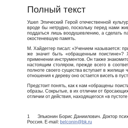
Полный текст
Ушел Эпический Герой отечественной культу
вроде бы нетрудно, поскольку перед нами жи
поддаться лишь воодушевлению, а сделать пау
окостеневшую память.
М. Хайдеггер писал: «Учением называется: при
же значит быть «обращенным поистине»? Ха
применении инструментов. Он также знакомитс
настоящим столяром, прежде всего в соотве
полноте своего существа вступает в жилище че
отношения к дереву оно остается висеть в пуст
Предстоит понять, как к нам «обращены поист
образы. Сокрытые, в их отличии от бросающих
отличии от действия, находящегося «в пустоте
1
Эльконин Борис Даниилович. Доктор псих
Россия.
E-mail:
belconin@bk.ru