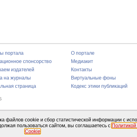
ы портала
О портале
ционное спонсорство
Медиакит
аем издателей
Контакты
а на журналы
Виртуальные фоны
льная страница
Кодекс этики публикаций
6
юля 2016 г.
тка файлов cookie и сбор статистической информации с ис
должая пользоваться сайтом, вы соглашаетесь с
Политикой
Cookie
.