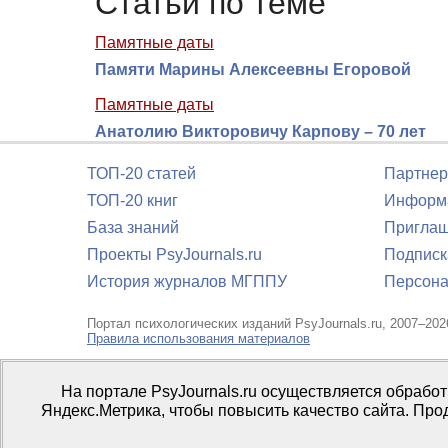
Статьи по теме
Памятные даты
Памяти Марины Алексеевны Егоровой
Памятные даты
Анатолию Викторовичу Карпову – 70 лет
ТОП-20 статей
Партнер
ТОП-20 книг
Информа
База знаний
Приглаш
Проекты PsyJournals.ru
Подписк
История журналов МГППУ
Персона
Портал психологических изданий PsyJournals.ru, 2007–202
Правила использования материалов
Свидетельство регистрации СМИ
Эл № ФС77-66447 от 14 и
На портале PsyJournals.ru осуществляется обрабо
Издатель:
ФГБОУ ВО МГППУ
Яндекс.Метрика, чтобы повысить качество сайта. Про
Репозиторий открытого доступа