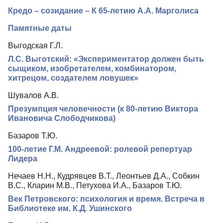
Кредо – созидание – К 65-летию А.А. Марголиса
Редакционная политика
Памятные даты
Индексирование
Выгодская Г.Л.
Для авторов
Л.С. Выготский: «Экспериментатор должен быть
Рубрики
сыщиком, изобретателем, комбинатором,
хитрецом, создателем ловушек»
Препринты
Шувалов А.В.
Подписка
Презумпция человечности (к 80-летию Виктора
Контакты
Ивановича Слободчикова)
Базаров Т.Ю.
100-летие Г.М. Андреевой: ролевой репертуар
Лидера
Нечаев Н.Н., Кудрявцев В.Т., Леонтьев Д.А., Собкин
В.С., Кларин М.В., Петухова И.А., Базаров Т.Ю.
Век Петровского: психология и время. Встреча в
Библиотеке им. К.Д. Ушинского