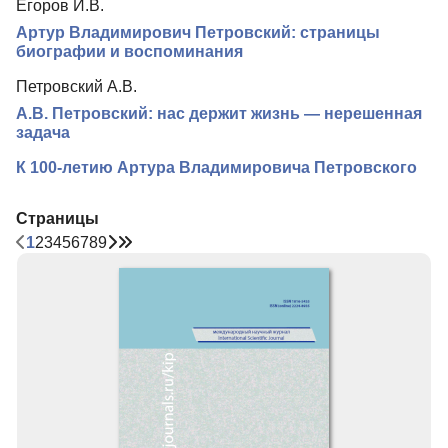
Егоров И.В.
Артур Владимирович Петровский: страницы
биографии и воспоминания
Петровский А.В.
А.В. Петровский: нас держит жизнь — нерешенная
задача
К 100-летию Артура Владимировича Петровского
Страницы
1
2
3
4
5
6
7
8
9