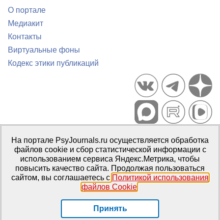
О портале
Медиакит
Контакты
Виртуальные фоны
Кодекс этики публикаций
Портал психологических изданий PsyJournals.ru, 2007–2026
На портале PsyJournals.ru осуществляется обработка
Правила использования материалов
файлов cookie и сбор статистической информации с
Свидетельство регистрации СМИ
Эл № ФС77-66447 от 14 июля
использованием сервиса Яндекс.Метрика, чтобы
2016 г.
повысить качество сайта. Продолжая пользоваться
сайтом, вы соглашаетесь с
Политикой использования
Издатель:
ФГБОУ ВО МГППУ
файлов Cookie
.
Репозиторий открытого доступа
Принять