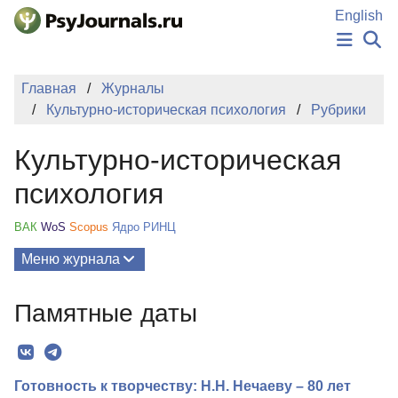
Перейти к основному содержанию
English
НОВОСТИ
Главная
Журналы
ИЗДАНИЯ
Культурно-историческая психология
Рубрики
АВТОРЫ
ПОДАТЬ РУКОПИСЬ
Культурно-историческая
БАЗА ЗНАНИЙ
КЛЮЧЕВЫЕ СЛОВА
психология
Регистрация
Вход
ВАК
WoS
Scopus
Ядро РИНЦ
Меню журнала
Выпуски
Памятные даты
О Журнале
Миссия
Готовность к творчеству: Н.Н. Нечаеву – 80 лет
Редколлегия