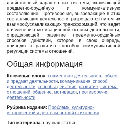
двойственный характер как системы, включающей
предметно-орудийную и коммуникативную
составляющие. Противоречия, вызревающие в этих
составляющих деятельности, разрешаются путем их
взаимообуславливающих трансформаций, что ведет
к изменению мотивационной основы деятельности,
определяющей развитие предметно-орудийных
способов действий, которое, в свою очередь,
приводит к развитию способов коммуникативной
регуляции системы отношений.
Общая информация
Ключевые слова:
cовместная деятельность
,
объект
и предмет деятельности
,
коммуникация
,
способ
деятельности
,
способы действия
,
развитие
,
система
отношений
,
общение
,
мотивация
,
противоречия
деятельности
Рубрика издания:
Проблемы культурно-
исторической и деятельностной психологии
Тип материала:
научная статья