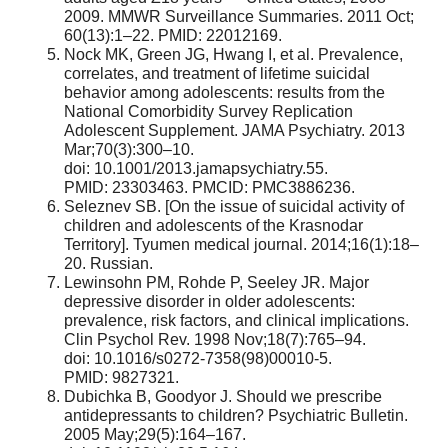
2009. MMWR Surveillance Summaries. 2011 Oct;
60(13):1–22. PMID: 22012169.
Nock MK, Green JG, Hwang I, et al. Prevalence,
correlates, and treatment of lifetime suicidal
behavior among adolescents: results from the
National Comorbidity Survey Replication
Adolescent Supplement. JAMA Psychiatry. 2013
Mar;70(3):300–10.
doi: 10.1001/2013.jamapsychiatry.55.
PMID: 23303463. PMCID: PMC3886236.
Seleznev SB. [On the issue of suicidal activity of
children and adolescents of the Krasnodar
Territory]. Tyumen medical journal. 2014;16(1):18–
20. Russian.
Lewinsohn PM, Rohde P, Seeley JR. Major
depressive disorder in older adolescents:
prevalence, risk factors, and clinical implications.
Clin Psychol Rev. 1998 Nov;18(7):765–94.
doi: 10.1016/s0272-7358(98)00010-5.
PMID: 9827321.
Dubichka B, Goodyor J. Should we prescribe
antidepressants to children? Psychiatric Bulletin.
2005 May;29(5):164–167.