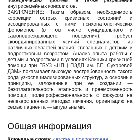
поведенческих проблем, а также разрешение
внутрисемейных конфликтов.
ЗАКЛЮЧЕНИЕ: Таким образом, необходимость
коррекции острых кризисных состояний и
ассоциированных с ними психопатологических
феноменов (в том числе суицидального и
самоповреждающего поведения), требует
скоординированных усилий специалистов из
различных областей знания, связанных с детским и
подростковым возрастом. Анализ опыта работы с
детьми и подростками в условиях Клиники кризисной
помощи при ГБУЗ «НПЦ ПЗДП им. Г.Е. Сухаревой
ДЗМ» показывает высокую востребованность такого
рода узкоспециализированных структур, а основные
принципы, заложенные при ее создании —
безотлагательность, этапность и преемственность
помощи, полипрофессиональность с фокусом на
нелекарственных методах лечения, ориентацию на
семью пациента — актуальными.
Общая информация
Ключевые слова:
детская и подростковая