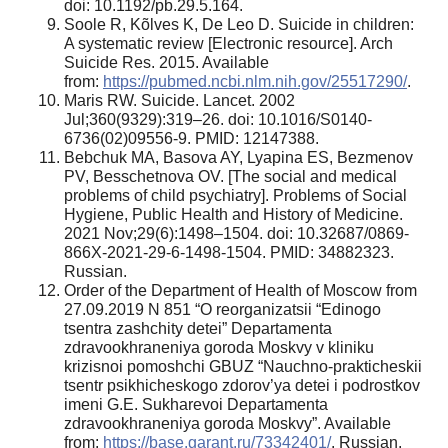
doi: 10.1192/pb.29.5.164.
Soole R, Kõlves K, De Leo D. Suicide in children:
A systematic review [Electronic resource]. Arch
Suicide Res. 2015. Available
from:
https://pubmed.ncbi.nlm.nih.gov/25517290/
.
Maris RW. Suicide. Lancet. 2002
Jul;360(9329):319–26. doi: 10.1016/S0140-
6736(02)09556-9. PMID: 12147388.
Bebchuk MA, Basova AY, Lyapina ES, Bezmenov
PV, Besschetnova OV. [The social and medical
problems of child psychiatry]. Problems of Social
Hygiene, Public Health and History of Medicine.
2021 Nov;29(6):1498–1504. doi: 10.32687/0869-
866X-2021-29-6-1498-1504. PMID: 34882323.
Russian.
Order of the Department of Health of Moscow from
27.09.2019 N 851 “O reorganizatsii “Edinogo
tsentra zashchity detei” Departamenta
zdravookhraneniya goroda Moskvy v kliniku
krizisnoi pomoshchi GBUZ “Nauchno-prakticheskii
tsentr psikhicheskogo zdorov’ya detei i podrostkov
imeni G.E. Sukharevoi Departamenta
zdravookhraneniya goroda Moskvy”. Available
from:
https://base.garant.ru/73342401/
. Russian.