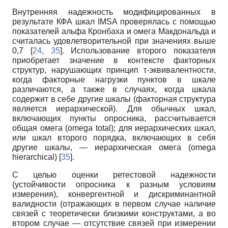
Внутренняя надежность модифицированных в
результате КФА шкал IMSA проверялась с помощью
показателей альфа Кронбаха и омега Макдональда и
считалась удовлетворительной при значениях выше
0,7 [
24
,
35
]. Использование второго показателя
приобретает значение в контексте факторных
структур, нарушающих принцип τ-эквивалентности,
когда факторные нагрузки пунктов в шкале
различаются, а также в случаях, когда шкала
содержит в себе другие шкалы (факторная структура
является иерархической). Для обычных шкал,
включающих пункты опросника, рассчитывается
общая омега (omega total); для иерархических шкал,
или шкал второго порядка, включающих в себя
другие шкалы, — иерархическая омега (omega
hierarchical) [
35
].
С целью оценки ретестовой надежности
(устойчивости опросника к разным условиям
измерения), конвергентной и дискриминантной
валидности (отражающих в первом случае наличие
связей с теоретически близкими конструктами, а во
втором случае — отсутствие связей при измерении