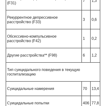
7
1,3
(F31)
Рекуррентное депрессивное
3
0,6
расстройство (F33)
Обсессивно-компульсивное
1
0,2
расстройство (F42)
Другие расстройства** (F98)
6
1,2
Тип суицидального поведения в текущую
госпитализацию
Суицидальные намерения
70
13,4
Суицидальные попытки
406
77,8