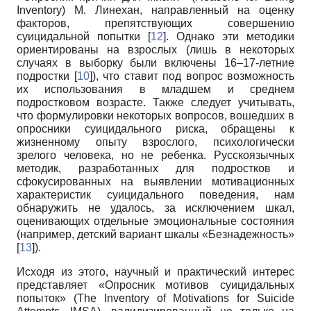
Inventory) М. Линехан, направленный на оценку
факторов, препятствующих совершению
суицидальной попытки [
12
]. Однако эти методики
ориентированы на взрослых (лишь в некоторых
случаях в выборку были включены 16–17-летние
подростки [
10
]), что ставит под вопрос возможность
их использования в младшем и среднем
подростковом возрасте. Также следует учитывать,
что формулировки некоторых вопросов, вошедших в
опросники суицидального риска, обращены к
жизненному опыту взрослого, психологически
зрелого человека, но не ребенка. Русскоязычных
методик, разработанных для подростков и
сфокусированных на выявлении мотивационных
характеристик суицидального поведения, нам
обнаружить не удалось, за исключением шкал,
оценивающих отдельные эмоциональные состояния
(например, детский вариант шкалы «Безнадежность»
[
13
]).
Исходя из этого, научный и практический интерес
представляет «Опросник мотивов суицидальных
попыток» (The Inventory of Motivations for Suicide