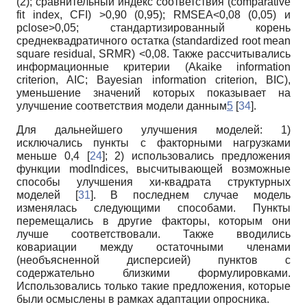
(2); сравнительный индекс соответствия (comparative
fit index, CFI) >0,90 (0,95); RMSEA<0,08 (0,05) и
pclose>0,05; стандартизированный корень
среднеквадратичного остатка (standardized root mean
square residual, SRMR) <0,08. Также рассчитывались
информационные критерии (Akaike information
criterion, AIC; Bayesian information criterion, BIC),
уменьшение значений которых показывает на
улучшение соответствия модели данным
5
[
34
].
Для дальнейшего улучшения моделей: 1)
исключались пункты с факторными нагрузками
меньше 0,4 [
24
]; 2) использовались предложения
функции modIndices, высчитывающей возможные
способы улучшения хи-квадрата структурных
моделей [
31
]. В последнем случае модель
изменялась следующими способами. Пункты
перемещались в другие факторы, которым они
лучше соответствовали. Также вводились
ковариации между остаточными членами
(необъясненной дисперсией) пунктов с
содержательно близкими формулировками.
Использовались только такие предложения, которые
были осмыслены в рамках адаптации опросника.