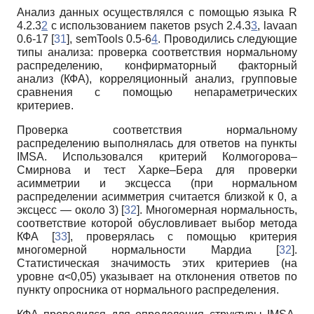
Анализ данных осуществлялся с помощью языка R
4.2.3
2
с использованием пакетов psych 2.4.3
3
, lavaan
0.6-17 [
31
], semTools 0.5-6
4
. Проводились следующие
типы анализа: проверка соответствия нормальному
распределению, конфирматорный факторный
анализ (КФА), корреляционный анализ, групповые
сравнения с помощью непараметрических
критериев.
Проверка соответствия нормальному
распределению выполнялась для ответов на пункты
IMSA. Использовался критерий Колмогорова–
Смирнова и тест Харке–Бера для проверки
асимметрии и эксцесса (при нормальном
распределении асимметрия считается близкой к 0, а
эксцесс — около 3) [
32
]. Многомерная нормальность,
соответствие которой обусловливает выбор метода
КФА [
33
], проверялась с помощью критерия
многомерной нормальности Мардиа [
32
].
Статистическая значимость этих критериев (на
уровне α<0,05) указывает на отклонения ответов по
пункту опросника от нормального распределения.