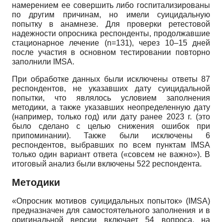
намерением ее совершить либо госпитализированы
по другим причинам, но имели суицидальную
попытку в анамнезе. Для проверки ретестовой
надежности опросника респонденты, продолжавшие
стационарное лечение (n=131), через 10–15 дней
после участия в основном тестировании повторно
заполнили IMSA.
При обработке данных были исключены ответы 87
респондентов, не указавших дату суицидальной
попытки, что являлось условием заполнения
методики, а также указавших неопределенную дату
(например, только год) или дату ранее 2023 г. (это
было сделано с целью снижения ошибок при
припоминании). Также были исключены 6
респондентов, выбравших по всем пунктам IMSA
только один вариант ответа («совсем не важно»). В
итоговый анализ были включены 522 респондента.
Методики
«Опросник мотивов суицидальных попыток» (IMSA)
предназначен для самостоятельного заполнения и в
оригинальной версии включает 54 вопроса, на