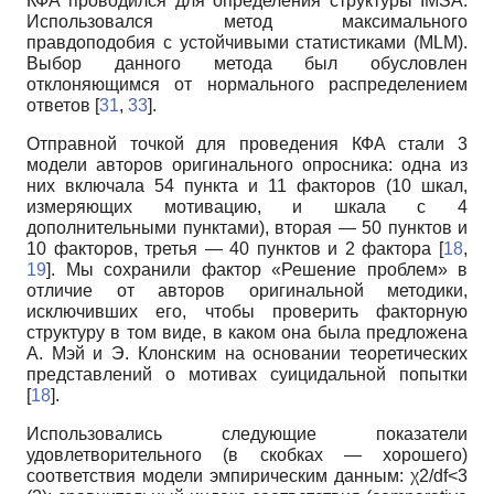
КФА проводился для определения структуры IMSA.
Использовался метод максимального
правдоподобия с устойчивыми статистиками (MLM).
Выбор данного метода был обусловлен
отклоняющимся от нормального распределением
ответов [
31
,
33
].
Отправной точкой для проведения КФА стали 3
модели авторов оригинального опросника: одна из
них включала 54 пункта и 11 факторов (10 шкал,
измеряющих мотивацию, и шкала с 4
дополнительными пунктами), вторая — 50 пунктов и
10 факторов, третья — 40 пунктов и 2 фактора [
18
,
19
]. Мы сохранили фактор «Решение проблем» в
отличие от авторов оригинальной методики,
исключивших его, чтобы проверить факторную
структуру в том виде, в каком она была предложена
А. Мэй и Э. Клонским на основании теоретических
представлений о мотивах суицидальной попытки
[
18
].
Использовались следующие показатели
удовлетворительного (в скобках — хорошего)
соответствия модели эмпирическим данным: χ2/df<3