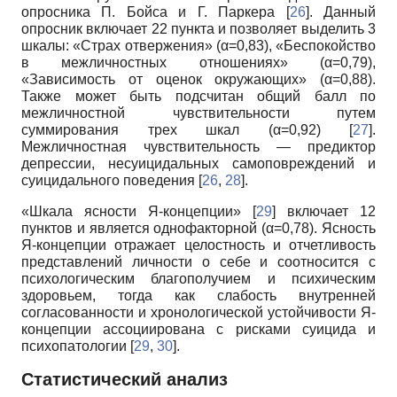
опросника П. Бойса и Г. Паркера [
26
]. Данный
опросник включает 22 пункта и позволяет выделить 3
шкалы: «Страх отвержения» (α=0,83), «Беспокойство
в межличностных отношениях» (α=0,79),
«Зависимость от оценок окружающих» (α=0,88).
Также может быть подсчитан общий балл по
межличностной чувствительности путем
суммирования трех шкал (α=0,92) [
27
].
Межличностная чувствительность — предиктор
депрессии, несуицидальных самоповреждений и
суицидального поведения [
26
,
28
].
«Шкала ясности Я-концепции» [
29
] включает 12
пунктов и является однофакторной (α=0,78). Ясность
Я-концепции отражает целостность и отчетливость
представлений личности о себе и соотносится с
психологическим благополучием и психическим
здоровьем, тогда как слабость внутренней
согласованности и хронологической устойчивости Я-
концепции ассоциирована с рисками суицида и
психопатологии [
29
,
30
].
Статистический анализ