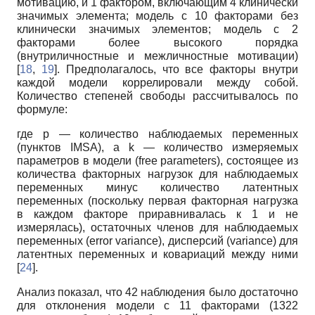
мотивацию, и 1 фактором, включающим 4 клинически
значимых элемента; модель с 10 факторами без
клинически значимых элементов; модель с 2
факторами более высокого порядка
(внутриличностные и межличностные мотивации)
[
18
,
19
]. Предполагалось, что все факторы внутри
каждой модели коррелировали между собой.
Количество степеней свободы рассчитывалось по
формуле:
где p — количество наблюдаемых переменных
(пунктов IMSA), а k — количество измеряемых
параметров в модели (free parameters), состоящее из
количества факторных нагрузок для наблюдаемых
переменных минус количество латентных
переменных (поскольку первая факторная нагрузка
в каждом факторе приравнивалась к 1 и не
измерялась), остаточных членов для наблюдаемых
переменных (error variance), дисперсий (variance) для
латентных переменных и ковариаций между ними
[
24
].
Анализ показал, что 42 наблюдения было достаточно
для отклонения модели с 11 факторами (1322