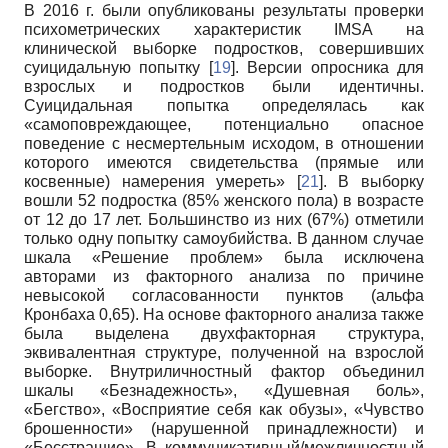
В 2016 г. были опубликованы результаты проверки
психометрических характеристик IMSA на
клинической выборке подростков, совершивших
суицидальную попытку [
19
]. Версии опросника для
взрослых и подростков были идентичны.
Суицидальная попытка определялась как
«самоповреждающее, потенциально опасное
поведение с несмертельным исходом, в отношении
которого имеются свидетельства (прямые или
косвенные) намерения умереть» [
21
]. В выборку
вошли 52 подростка (85% женского пола) в возрасте
от 12 до 17 лет. Большинство из них (67%) отметили
только одну попытку самоубийства. В данном случае
шкала «Решение проблем» была исключена
авторами из факторного анализа по причине
невысокой согласованности пунктов (альфа
Кронбаха 0,65). На основе факторного анализа также
была выделена двухфакторная структура,
эквивалентная структуре, полученной на взрослой
выборке. Внутриличностный фактор объединил
шкалы «Безнадежность», «Душевная боль»,
«Бегство», «Восприятие себя как обузы», «Чувство
брошенности» (нарушенной принадлежности) и
«Бесстрашие». В коммуникативный/межличностный