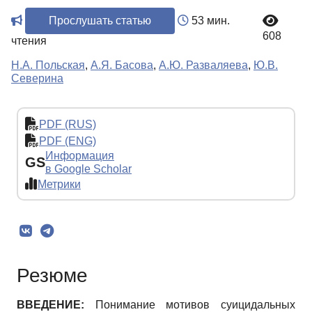
Прослушать статью
53 мин.
608
чтения
Н.А. Польская
,
А.Я. Басова
,
А.Ю. Разваляева
,
Ю.В.
Северина
PDF (RUS)
PDF (ENG)
Информация
GS
в Google Scholar
Метрики
Резюме
ВВЕДЕНИЕ:
Понимание мотивов суицидальных