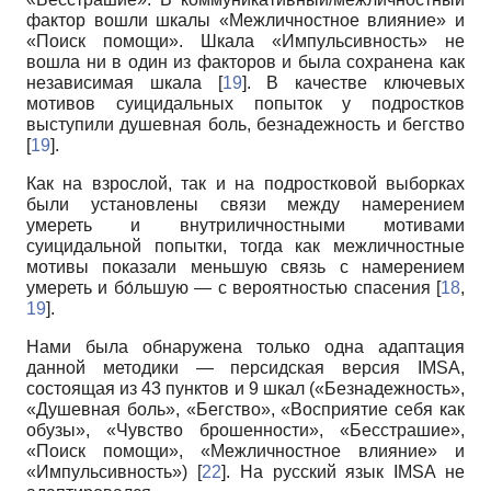
фактор вошли шкалы «Межличностное влияние» и
«Поиск помощи». Шкала «Импульсивность» не
вошла ни в один из факторов и была сохранена как
независимая шкала [
19
]. В качестве ключевых
мотивов суицидальных попыток у подростков
выступили душевная боль, безнадежность и бегство
[
19
].
Как на взрослой, так и на подростковой выборках
были установлены связи между намерением
умереть и внутриличностными мотивами
суицидальной попытки, тогда как межличностные
мотивы показали меньшую связь с намерением
умереть и бо́льшую — с вероятностью спасения [
18
,
19
].
Нами была обнаружена только одна адаптация
данной методики — персидская версия IMSA,
состоящая из 43 пунктов и 9 шкал («Безнадежность»,
«Душевная боль», «Бегство», «Восприятие себя как
обузы», «Чувство брошенности», «Бесстрашие»,
«Поиск помощи», «Межличностное влияние» и
«Импульсивность») [
22
]. На русский язык IMSA не