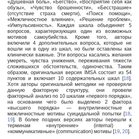
«Душевная боль», «Бегство», «Восприятие себя как
обузы», «Чувство брошенности», «Бесстрашие»
(отсутствие страха смерти), «Поиск помощи»,
«Межличностное влияние», «Решение проблем»,
«Импульсивность». Каждая шкала объединяет 5
вопросов, характеризующих один из возможных
мотивов самоубийства. Кроме того, авторы
включили 4 дополнительных вопроса, которые не
вошли ни в одну из шкал, но были оставлены как
клинически важные. Эти вопросы касались желания
умереть, чувства унижения, переживания тяжести
сложившихся обстоятельств, одиночества. Таким
образом, оригинальная версия IMSA состоит из 54
пунктов и включает 10 содержательных шкал [
18
].
Хотя авторы оригинальной методики не проверяли
данную факторную структуру, они провели
факторный анализ по 10 шкалам «первого порядка»,
на основании чего было выделено 2 фактора
«высшего порядка» — внутриличностные и
межличностные мотивы суицидальной попытки [
18
,
19
]. В более поздних версиях авторы перешли к
терминам «внутренние» (internal) и
«коммуникативные» (communication) мотивы [
19
,
20
].