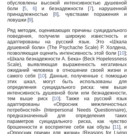
обусловлены высокой интенсивностью душевной
боли [
5
,
6
] и безнадежности [
7
], нарушенной
принадлежностью [
8
], чувствами поражения и
ловушки [
9
].
Ряд методик, оценивающих причины суицидального
поведения, получили широкую известность и
адаптированы на русский язык. Это «Шкала
душевной боли» (The Psychache Scale) Р. Холдена,
позволяющая оценить интенсивность этой боли [
10
];
«Шкала безнадежности А. Бека» (Beck Hopelessness
Scale), выявляющая выраженность негативных
ожиданий человека в отношении своей жизни и
самого себя [
10
]. Данные, полученные с помощью
этих шкал, могут быть использованы для
определения суицидального риска: чем выше
интенсивность душевной боли или безнадежности,
тем выше риск [
10
]. Также на русский язык
адаптированы «Опросник межличностных
потребностей» (Interpersonal Needs Questionnaire),
предназначенный для определения таких
параметров суицидального риска, как чувство
брошенности и восприятие себя как обузы [
11
], и
«Опросник причин для жизни» (Reasons for Living