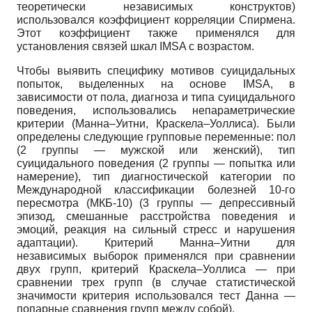
теоретически независимых конструктов)
использовался коэффициент корреляции Спирмена.
Этот коэффициент также применялся для
установления связей шкал IMSA с возрастом.
Чтобы выявить специфику мотивов суицидальных
попыток, выделенных на основе IMSA, в
зависимости от пола, диагноза и типа суицидального
поведения, использовались непараметрические
критерии (Манна–Уитни, Краскела–Уоллиса). Были
определены следующие групповые переменные: пол
(2 группы — мужской или женский), тип
суицидального поведения (2 группы — попытка или
намерение), тип диагностической категории по
Международной классификации болезней 10-го
пересмотра (МКБ-10) (3 группы — депрессивный
эпизод, смешанные расстройства поведения и
эмоций, реакция на сильный стресс и нарушения
адаптации). Критерий Манна–Уитни для
независимых выборок применялся при сравнении
двух групп, критерий Краскела–Уоллиса — при
сравнении трех групп (в случае статистической
значимости критерия использовался тест Данна —
попарные сравнения групп между собой).