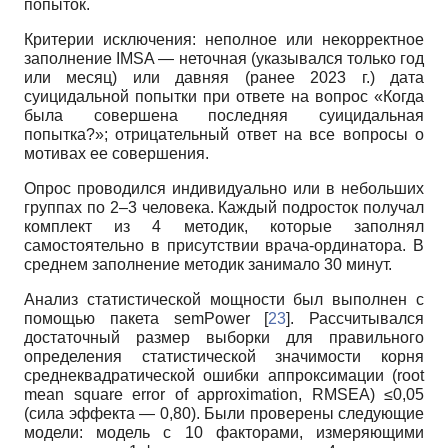
попыток.
Критерии исключения: неполное или некорректное
заполнение IMSA — неточная (указывался только год
или месяц) или давняя (ранее 2023 г.) дата
суицидальной попытки при ответе на вопрос «Когда
была совершена последняя суицидальная
попытка?»; отрицательный ответ на все вопросы о
мотивах ее совершения.
Опрос проводился индивидуально или в небольших
группах по 2–3 человека. Каждый подросток получал
комплект из 4 методик, которые заполнял
самостоятельно в присутствии врача-ординатора. В
среднем заполнение методик занимало 30 минут.
Анализ статистической мощности был выполнен с
помощью пакета semPower [
23
]. Рассчитывался
достаточный размер выборки для правильного
определения статистической значимости корня
среднеквадратической ошибки аппроксимации (root
mean square error of approximation, RMSEA) ≤0,05
(сила эффекта — 0,80). Были проверены следующие
модели: модель с 10 факторами, измеряющими