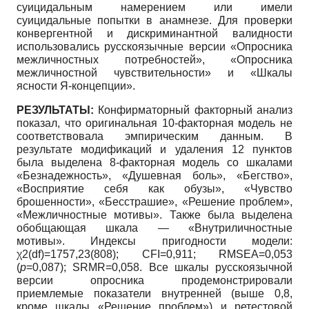
суицидальным намерением или имели
суицидальные попытки в анамнезе. Для проверки
конвергентной и дискриминантной валидности
использовались русскоязычные версии «Опросника
межличностных потребностей», «Опросника
межличностной чувствительности» и «Шкалы
ясности Я-концепции».
РЕЗУЛЬТАТЫ:
Конфирматорный факторный анализ
показал, что оригинальная 10-факторная модель не
соответствовала эмпирическим данным. В
результате модификаций и удаления 12 пунктов
была выделена 8-факторная модель со шкалами
«Безнадежность», «Душевная боль», «Бегство»,
«Восприятие себя как обузы», «Чувство
брошенности», «Бесстрашие», «Решение проблем»,
«Межличностные мотивы». Также была выделена
обобщающая шкала — «Внутриличностные
мотивы». Индексы пригодности модели:
χ2(df)=1757,23(808); CFI=0,911; RMSEA=0,053
(
p
=0,087); SRMR=0,058. Все шкалы русскоязычной
версии опросника продемонстрировали
приемлемые показатели внутренней (выше 0,8,
кроме шкалы «Решение проблем») и ретестовой