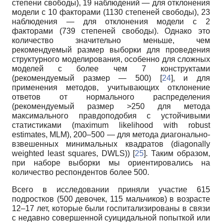
степени свободы), 19 наблюдений — для отклонения
модели с 10 факторами (1130 степеней свободы), 23
наблюдения — для отклонения модели с 2
факторами (739 степеней свободы). Однако это
количество значительно меньше, чем
рекомендуемый размер выборки для проведения
структурного моделирования, особенно для сложных
моделей с более чем 7 конструктами
(рекомендуемый размер — 500) [
24
], и для
применения методов, учитывающих отклонение
ответов от нормального распределения
(рекомендуемый размер >250 для метода
максимального правдоподобия с устойчивыми
статистиками (maximum likelihood with robust
estimates, MLM), 200–500 — для метода диагонально-
взвешенных минимальных квадратов (diagonally
weighted least squares, DWLS)) [
25
]. Таким образом,
при наборе выборки мы ориентировались на
количество респондентов более 500.
Всего в исследовании приняли участие 615
подростков (500 девочек, 115 мальчиков) в возрасте
12–17 лет, которые были госпитализированы в связи
с недавно совершенной суицидальной попыткой или