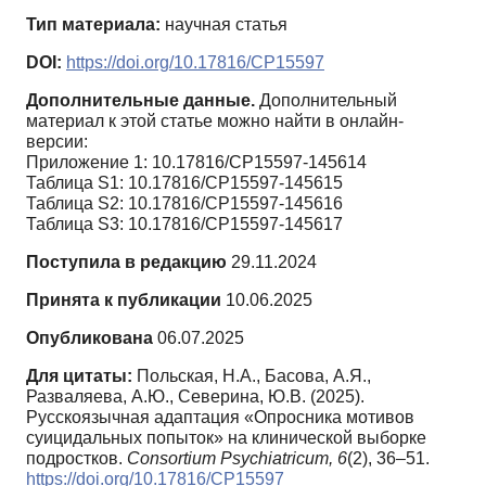
Тип материала:
научная статья
DOI:
https://doi.org/10.17816/CP15597
Дополнительные данные.
Дополнительный
материал к этой статье можно найти в онлайн-
версии:
Приложение 1: 10.17816/CP15597-145614
Таблица S1: 10.17816/CP15597-145615
Таблица S2: 10.17816/CP15597-145616
Таблица S3: 10.17816/CP15597-145617
Поступила в редакцию
29.11.2024
Принята к публикации
10.06.2025
Опубликована
06.07.2025
Для цитаты:
Польская, Н.А., Басова, А.Я.,
Разваляева, А.Ю., Северина, Ю.В. (2025).
Русскоязычная адаптация «Опросника мотивов
суицидальных попыток» на клинической выборке
подростков.
Consortium Psychiatricum,
6
(2), 36–51.
https://doi.org/10.17816/CP15597