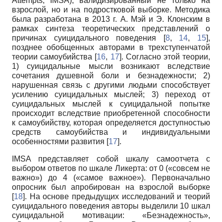
Attempts, IMSA), валидизированный не только на
взрослой, но и на подростковой выборке. Методика
была разработана в 2013 г. A. Мэй и Э. Клонским в
рамках синтеза теоретических представлений о
причинах суицидального поведения [
8
,
14
,
15
],
позднее обобщенных авторами в трехступенчатой
теории самоубийства [
16
,
17
]. Согласно этой теории,
1) суицидальные мысли возникают вследствие
сочетания душевной боли и безнадежности; 2)
нарушенная связь с другими людьми способствует
усилению суицидальных мыслей; 3) переход от
суицидальных мыслей к суицидальной попытке
происходит вследствие приобретенной способности
к самоубийству, которая определяется доступностью
средств самоубийства и индивидуальными
особенностями развития [
17
].
IMSA представляет собой шкалу самоотчета с
выбором ответов по шкале Ликерта: от 0 («совсем не
важно») до 4 («самое важное»). Первоначально
опросник был апробирован на взрослой выборке
[
18
]. На основе предыдущих исследований и теорий
суицидального поведения авторы выделили 10 шкал
суицидальной мотивации: «Безнадежность»,