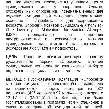
попыток является необходимым условием оценки
суицидального риска у подростков. Однако,
русскоязычных опросников, предназначенных для
изучения суицидальной мотивации, недостаточно,
особенно — разработанных для подросткового
возраста. Опросник мотивов суицидальных попыток
(The Inventory of Motivations for Suicide Attempts,
IMSA) предназначен для измерения
внутриличностных и межличностных мотивов
суицидальных попыток и может быть использован в
исследованиях с участием подростков.
ЦЕЛЬ:
Провести психометрическую проверку
русскоязычной версии «Опросника мотивов
суицидальных попыток» на клинической выборке
подростков с суицидальным поведением.
МЕТОДЫ:
Русскоязычная адаптация «Опросника
мотивов суицидальных попыток» была выполнена
на клинической выборке, состоящей из 522
подростков (425 девочек и 97 мальчиков) в возрасте
12–17 лет (M=14,51±1,52). Все подростки были
госпитализированы в психиатрический стационар в
связи с совершенной суицидальной попыткой,