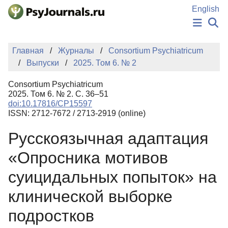
Перейти к основному содержанию
English
НОВОСТИ
Главная
Журналы
Consortium Psychiatricum
ИЗДАНИЯ
Выпуски
2025. Том 6. № 2
АВТОРЫ
ПОДАТЬ РУКОПИСЬ
Consortium Psychiatricum
БАЗА ЗНАНИЙ
2025. Том 6. № 2. С. 36–51
doi:10.17816/CP15597
КЛЮЧЕВЫЕ СЛОВА
ISSN: 2712-7672 / 2713-2919 (online)
Регистрация
Вход
Русскоязычная адаптация
«Опросника мотивов
суицидальных попыток» на
клинической выборке
подростков