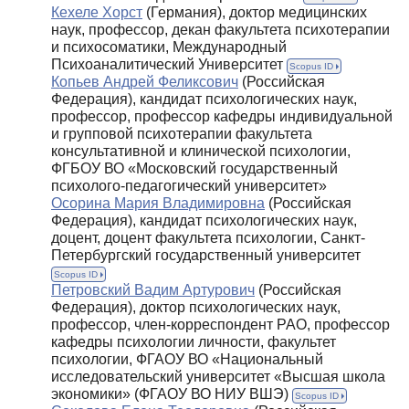
Кехеле Хорст
(Германия), доктор медицинских
наук, профессор, декан факультета психотерапии
и психосоматики, Международный
Психоаналитический Университет
Scopus ID
Копьев Андрей Феликсович
(Российская
Федерация), кандидат психологических наук,
профессор, профессор кафедры индивидуальной
и групповой психотерапии факультета
консультативной и клинической психологии,
ФГБОУ ВО «Московский государственный
психолого-педагогический университет»
Осорина Мария Владимировна
(Российская
Федерация), кандидат психологических наук,
доцент, доцент факультета психологии, Санкт-
Петербургский государственный университет
Scopus ID
Петровский Вадим Артурович
(Российская
Федерация), доктор психологических наук,
профессор, член-корреспондент РАО, профессор
кафедры психологии личности, факультет
психологии, ФГАОУ ВО «Национальный
исследовательский университет «Высшая школа
экономики» (ФГАОУ ВО НИУ ВШЭ)
Scopus ID