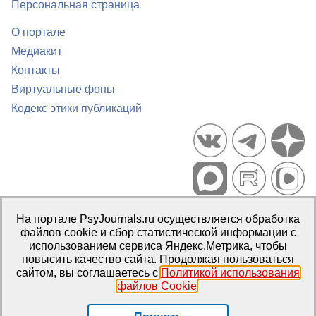
Персональная страница
О портале
Медиакит
Контакты
Виртуальные фоны
Кодекс этики публикаций
Портал психологических изданий PsyJournals.ru, 2007–2026
На портале PsyJournals.ru осуществляется обработка
Правила использования материалов
файлов cookie и сбор статистической информации с
Свидетельство регистрации СМИ
Эл № ФС77-66447 от 14 июля
использованием сервиса Яндекс.Метрика, чтобы
2016 г.
повысить качество сайта. Продолжая пользоваться
сайтом, вы соглашаетесь с
Политикой использования
Издатель:
ФГБОУ ВО МГППУ
файлов Cookie
.
Репозиторий открытого доступа