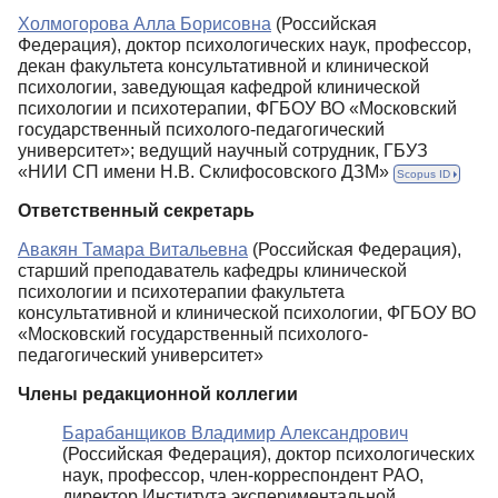
Холмогорова Алла Борисовна
(Российская
Редакционная политика
Федерация), доктор психологических наук, профессор,
декан факультета консультативной и клинической
Индексирование
психологии, заведующая кафедрой клинической
Для авторов
психологии и психотерапии, ФГБОУ ВО «Московский
государственный психолого-педагогический
Рубрики
университет»; ведущий научный сотрудник, ГБУЗ
«НИИ СП имени Н.В. Склифосовского ДЗМ»
Scopus ID
Подписка
Ответственный секретарь
Контакты
Авакян Тамара Витальевна
(Российская Федерация),
старший преподаватель кафедры клинической
психологии и психотерапии факультета
консультативной и клинической психологии, ФГБОУ ВО
«Московский государственный психолого-
педагогический университет»
Члены редакционной коллегии
Барабанщиков Владимир Александрович
(Российская Федерация), доктор психологических
наук, профессор, член-корреспондент РАО,
директор Института экспериментальной