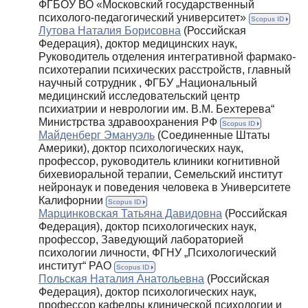
ФГБОУ ВО «Московский государственный
психолого-педагогический университет»
Scopus ID
Лутова Наталия Борисовна
(Российская
Федерация), доктор медицинских наук,
Руководитель отделения интегративной фармако-
психотерапии психических расстройств, главный
научный сотрудник , ФГБУ „Национальный
медицинский исследовательский центр
психиатрии и неврологии им. В.М. Бехтерева“
Министрства здравоохранения РФ
Scopus ID
Майденберг Эмануэль
(Соединенные Штаты
Америки), доктор психологических наук,
профессор, руководитель клиники когнитивной
бихевиоральной терапии, Семельский институт
нейронаук и поведения человека в Университете
Калифорнии
Scopus ID
Марцинковская Татьяна Давидовна
(Российская
Федерация), доктор психологических наук,
профессор, Заведующий лабораторией
психологии личности, ФГНУ „Психологический
институт“ РАО
Scopus ID
Польская Наталия Анатольевна
(Российская
Федерация), доктор психологических наук,
профессор кафедры клинической психологии и