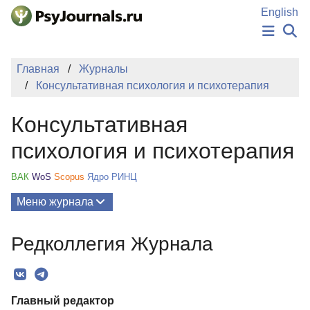
Перейти к основному содержанию
English
НОВОСТИ
Главная
Журналы
ИЗДАНИЯ
Консультативная психология и психотерапия
АВТОРЫ
ПОДАТЬ РУКОПИСЬ
Консультативная
БАЗА ЗНАНИЙ
КЛЮЧЕВЫЕ СЛОВА
психология и психотерапия
Регистрация
Вход
ВАК
WoS
Scopus
Ядро РИНЦ
Меню журнала
Выпуски
Редколлегия Журнала
О Журнале
Миссия
Главный редактор
Редколлегия