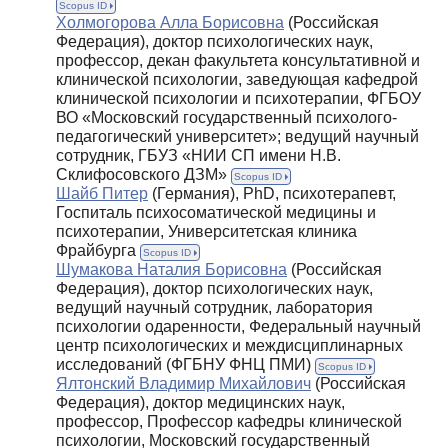
Scopus ID
Холмогорова Алла Борисовна
(Российская
Федерация), доктор психологических наук,
профессор, декан факультета консультативной и
клинической психологии, заведующая кафедрой
клинической психологии и психотерапии, ФГБОУ
ВО «Московский государственный психолого-
педагогический университет»; ведущий научный
сотрудник, ГБУЗ «НИИ СП имени Н.В.
Склифосовского ДЗМ»
Scopus ID
Шайб Питер
(Германия), PhD, психотерапевт,
Госпиталь психосоматической медицины и
психотерапии, Университетская клиника
Фрайбурга
Scopus ID
Шумакова Наталия Борисовна
(Российская
Федерация), доктор психологических наук,
ведущий научный сотрудник, лаборатория
психологии одаренности, Федеральный научный
центр психологических и междисциплинарных
исследований (ФГБНУ ФНЦ ПМИ)
Scopus ID
Ялтонский Владимир Михайлович
(Российская
Федерация), доктор медицинских наук,
профессор, Профессор кафедры клинической
психологии, Московский государственный