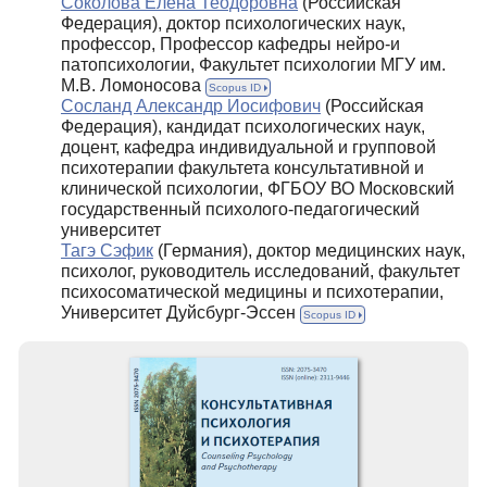
Соколова Елена Теодоровна
(Российская
Федерация), доктор психологических наук,
профессор, Профессор кафедры нейро-и
патопсихологии, Факультет психологии МГУ им.
М.В. Ломоносова
Scopus ID
Сосланд Александр Иосифович
(Российская
Федерация), кандидат психологических наук,
доцент, кафедра индивидуальной и групповой
психотерапии факультета консультативной и
клинической психологии, ФГБОУ ВО Московский
государственный психолого-педагогический
университет
Тагэ Сэфик
(Германия), доктор медицинских наук,
психолог, руководитель исследований, факультет
психосоматической медицины и психотерапии,
Университет Дуйсбург-Эссен
Scopus ID