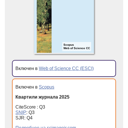
Scopus
Web of Science CC
Включен в
Web of Science CC (ESCI)
Включен в
Scopus
Квартили журнала 2025
CiteScore : Q3
SNIP
: Q3
SJR: Q4
Подробнее на scimagojr.com