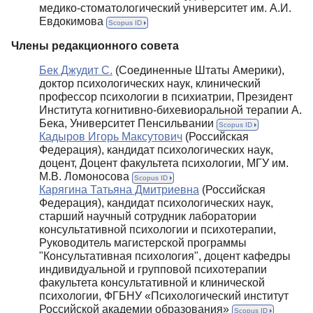
медико-стоматологический университет им. А.И.
Евдокимова
Scopus ID
Члены редакционного совета
Бек Джудит С.
(Соединенные Штаты Америки),
доктор психологических наук, клинический
профессор психологии в психиатрии, Президент
Института когнитивно-бихевиоральной терапии А.
Бека, Университет Пенсильвании
Scopus ID
Кадыров Игорь Максутович
(Российская
Федерация), кандидат психологических наук,
доцент, Доцент факультета психологии, МГУ им.
М.В. Ломоносова
Scopus ID
Карягина Татьяна Дмитриевна
(Российская
Федерация), кандидат психологических наук,
старший научный сотрудник лаборатории
консультативной психологии и психотерапии,
Руководитель магистерской программы
"Консультативная психология", доцент кафедры
индивидуальной и групповой психотерапии
факультета консультативной и клинической
психологии, ФГБНУ «Психологический институт
Российской академии образования»
Scopus ID