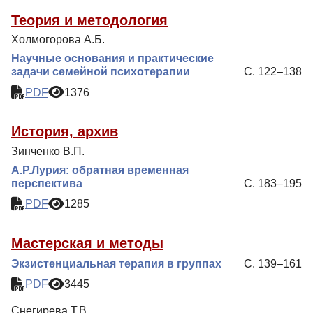
Теория и методология
Холмогорова А.Б.
Научные основания и практические
задачи семейной психотерапии
С. 122–138
PDF
1376
История, архив
Зинченко В.П.
А.Р.Лурия: обратная временная
перспектива
С. 183–195
PDF
1285
Мастерская и методы
Экзистенциальная терапия в группах
С. 139–161
PDF
3445
Снегирева Т.В.