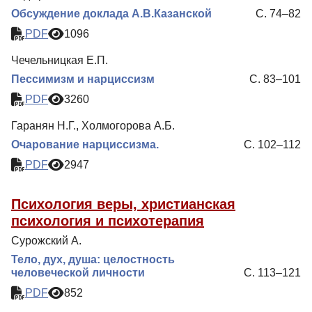
Обсуждение доклада А.В.Казанской
С. 74–82
PDF
1096
Чечельницкая Е.П.
Пессимизм и нарциссизм
С. 83–101
PDF
3260
Гаранян Н.Г., Холмогорова А.Б.
Очарование нарциссизма.
С. 102–112
PDF
2947
Психология веры, христианская
психология и психотерапия
Сурожский А.
Тело, дух, душа: целостность
человеческой личности
С. 113–121
PDF
852