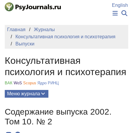
Перейти к основному содержанию
English
НОВОСТИ
Главная
Журналы
ИЗДАНИЯ
Консультативная психология и психотерапия
АВТОРЫ
Выпуски
ПОДАТЬ РУКОПИСЬ
БАЗА ЗНАНИЙ
Консультативная
КЛЮЧЕВЫЕ СЛОВА
Регистрация
Вход
психология и психотерапия
ВАК
WoS
Scopus
Ядро РИНЦ
Меню журнала
Выпуски
Содержание выпуска 2002.
О Журнале
Том 10. № 2
Миссия