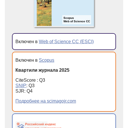
Scopus
Web of Science CC
Включен в
Web of Science CC (ESCI)
Включен в
Scopus
Квартили журнала 2025
CiteScore : Q3
SNIP
: Q3
SJR: Q4
Подробнее на scimagojr.com