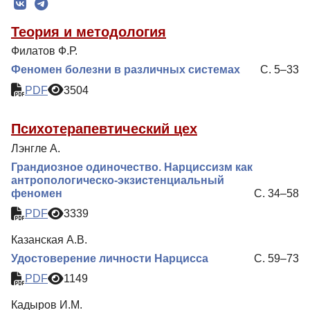
Редколлегия
Теория и методология
Редакционная политика
Филатов Ф.Р.
Индексирование
Феномен болезни в различных системах
С. 5–33
Для авторов
PDF
3504
Рубрики
Психотерапевтический цех
Подписка
Лэнгле А.
Контакты
Грандиозное одиночество. Нарциссизм как
антропологическо-экзистенциальный
феномен
С. 34–58
PDF
3339
Казанская А.В.
Удостоверение личности Нарцисса
С. 59–73
PDF
1149
Кадыров И.М.