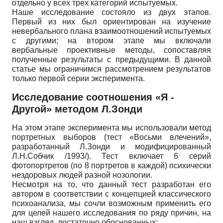
отдельно у всех трех категорий испытуемых.
Наше исследование состояло из двух этапов.
Первый из них был ориентирован на изучение
невербального плана взаимоотношений испытуемых
с другими; на втором этапе мы включали
вербальные проективные методы, сопоставляя
полученные результаты с предыдущими. В данной
статье мы ограничимся рассмотрением результатов
только первой серии эксперимента.
Исследование соотношения «Я -
Другой» методом Л.Зонди
На этом этапе эксперимента мы использовали метод
портретных выборов (тест «Восьми влечений»,
разработанный Л.Зонди и модифицированный
Л.Н.Собчик /1993/). Тест включает 6 серий
фотопортретов (по 8 портретов в каждой) психически
нездоровых людей разной нозологии.
Несмотря на то, что данный тест разработан его
автором в соответствии с концепцией классического
психоанализа, мы сочли возможным применить его
для целей нашего исследования по ряду причин, на
наш взгляд, достаточно обоснованных: