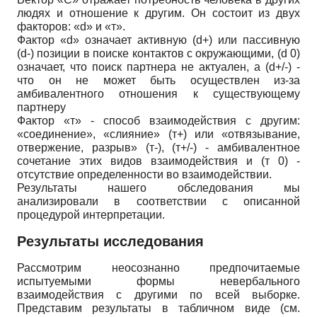
людях и отношение к другим. Он состоит из двух
факторов: «d» и «т».
Фактор «d» означает активную (d+) или пассивную
(d-) позиции в поиске контактов с окружающими, (d 0)
означает, что поиск партнера не актуален, а (d+/-) -
что он не может быть осуществлен из-за
амбивалентного отношения к существующему
партнеру
Фактор «т» - способ взаимодействия с другим:
«соединение», «слияние» (т+) или «отвязывание,
отвержение, разрыв» (т-), (т+/-) - амбивалентное
сочетание этих видов взаимодействия и (т 0) -
отсутствие определенности во взаимодействии.
Результаты нашего обследования мы
анализировали в соответствии с описанной
процедурой интерпретации.
Результаты исследования
Рассмотрим неосознанно предпочитаемые
испытуемыми формы невербального
взаимодействия с другими по всей выборке.
Представим результаты в табличном виде (см.