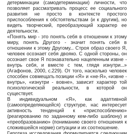
детерминации (самодетерминации) личности, что
позволяет рассматривать процесс ее социального
развития не просто в контексте простого
приспособления к обстоятельствам (и к другим), но
видеть творческий, преобразующий характер ее
деятельности.
«Понять мир - это понять себя в отношении к этому
миру, понять Другого - значит понять себя в
отношении к этому Другому... Строя образ своего Я,
человек осознает себя двояко. С одной стороны, он
осознает свое Я познавательно нацеленным извне -
внутрь себя, и вместе с тем, глядя изнутри...»
(Агафонов, 2000, с.229). От того, насколько человек
способен совмещать позиции «Я» и «не-Я», «извне -
внутрь», «изнутри - вовне», зависит характер той
психологической реальности, в которой он
существует.
В индивидуальном «Я», как адаптивной
(самоопределяющейся) структуре, нас интересует
активность тенденций к «приспособлению»
(реагированию по заданному кем-либо шаблону) и
«преобразованию» (пониманию своего отношения к
сложившейся норме) ситуации и их соотношение.
Гипотеза исследования формулируется следующим