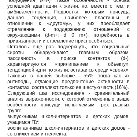
побуждения (к+/-). Такая особенность - основа
успешной адаптации к жизни, но, вместе с тем, и
амбивалентности. Подростки, которым присуща
данная тенденция, наиболее пластичны в
отношении к «другому», у них преобладает
стремление к поддержанию отношений с
окружающими (d-m+; d 0 m+), потребность в
привязанности и стремление приспособиться.
Осталось еще раз подчеркнуть, что социальные
сироты обнаруживают, главным образом,
пассивность в поиске контактов (d-),
характеризуются «прилипанием к объекту»,
тенденцией идти по жизни, оставаясь среди «своих».
Таковых в нашей выборке - 55%, тогда как их
антиподы, отдающие предпочтение активности в
контактах, составляют только ее шестую часть (16%).
Следующий шаг исследования - сравнительный
анализ выраженности, с которой отмеченные выше
особенности присущи испытуемым трех разных
групп:
выпускникам школ-интернатов и детских домов,
учащимся ПУ;
воспитанникам школ-интернатов и детских домов -
со снижением интеллекта;