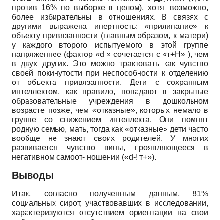
против 16% по выборке в целом), хотя, возможно,
более избирательны в отношениях. В связях с
другими выражена инертность: «прилипание» к
объекту привязанности (главным образом, к матери)
у каждого второго испытуемого в этой группе
напряженнее (фактор «d-» сочетается с «т+Н» ), чем
в двух других. Это можно трактовать как чувство
своей покинутости при неспособности к отделению
от объекта привязанности. Дети с сохранным
интеллектом, как правило, попадают в закрытые
образовательные учреждения в дошкольном
возрасте позже, чем «отказные», которых немало в
группе со снижением интеллекта. Они помнят
родную семью, мать, тогда как «отказные» дети часто
вообще не знают своих родителей. У многих
развивается чувство вины, проявляющееся в
негативном самоот- ношении («d-! т+»).
Выводы
Итак, согласно полученным данным, 81%
социальных сирот, участвовавших в исследовании,
характеризуются отсутствием ориентации на свои