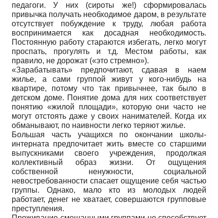
педагоги. У них (сироты же!) сформировалась
привычка получать необходимое даром, в результате
отсутствует побуждение к труду, любая работа
воспринимается как досадная необходимость.
Постоянную работу стараются избегать, легко могут
проспать, прогулять и т.д. Местом работы, как
правило, не дорожат («это стремно»).
«Зарабатывать» предпочитают, сдавая в наем
жилье, а сами группой живут у кого-нибудь на
квартире, потому что так привычнее, так было в
детском доме. Понятие дома для них соответствует
понятию «жилой площади», которую они часто не
могут отстоять даже у своих нанимателей. Когда их
обманывают, по наивности легко теряют жилье.
Большая часть учащихся по окончании школы-
интерната предпочитает жить вместе со старшими
выпускниками своего учреждения, продолжая
коллективный образ жизни. От ощущения
собственной ненужности, социальной
невостребованности спасает ощущение себя частью
группы. Однако, мало кто из молодых людей
работает, денег не хватает, совершаются групповые
преступления.
Проживание смешанными группами не способствует