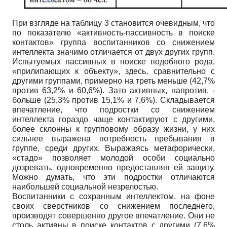
При взгляде на таблицу 3 становится очевидным, что
по показателю «активность-пассивность в поиске
контактов» группа воспитанников со снижением
интеллекта значимо отличается от двух других групп.
Испытуемых пассивных в поиске подобного рода,
«прилипающих к объекту», здесь, сравнительно с
другими группами, примерно на треть меньше (42,7%
против 63,2% и 60,6%). Зато активных, напротив, -
больше (25,3% против 15,1% и 7,6%). Складывается
впечатление, что подростки со снижением
интеллекта гораздо чаще контактируют с другими,
более склонны к групповому образу жизни, у них
сильнее выражена потребность пребывания в
группе, среди других. Выражаясь метафорически,
«стадо» позволяет молодой особи социально
дозревать, одновременно предоставляя ей защиту.
Можно думать, что эти подростки отличаются
наибольшей социальной незрелостью.
Воспитанники с сохранным интеллектом, на фоне
своих сверстников со снижением последнего,
производят совершенно другое впечатление. Они не
столь активны в поиске контактов с другими (7,6%