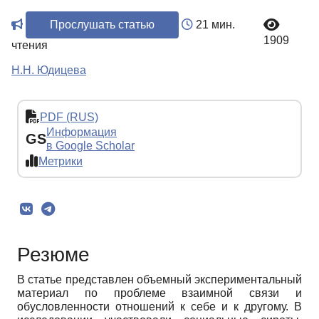
Прослушать статью
21 мин.
1909
чтения
Н.Н. Юдицева
PDF (RUS)
Информация
GS
в Google Scholar
Метрики
Резюме
В статье представлен объемный экспериментальный
материал по проблеме взаимной связи и
обусловленности отношений к себе и к другому. В