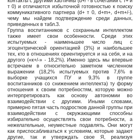
контакты с другими хаотичны (d+/ - в сочетании с т+ и
т 0) и отличаются избыточной готовностью к поиску
коммуникативного партнера (d+ т 0, d+m+, d+m+/-),
чему мы найдем подтверждение среди данных,
приведенных в табл.3.
Группа воспитанников с сохранным интеллектом
также имеет свои особенности. Среди этих
испытуемых - наименьшее число лиц с
эгоцентрической ориентацией (3%) и наибольшее
тех, кто в отношениях ориентируется и на себя, и на
другого («к+/-» - 18,2%). Именно здесь мы впервые
встречаем в относительно заметном численном
выражении (18,2% испытуемых против 7,6% в
выборке учащихся ПУ и 9,3% в группе
воспитанников со снижением интеллекта) ту форму
отношения к своим потребностям, которую можно
интерпретировать как основу автономии во
взаимодействии с другими. Иными словами,
примерно пятая часть подростков данной группы при
взаимодействии с окружающими способны
избирательно осуществлять свои потребности, а
нежелательные, неуместные подавлять. Они могут
как приспосабливаться к условиям, которые задают
другие, так и утверждать свое Я, реализуя