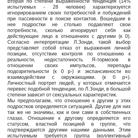
Вторая по степени выраженности тенденция (14%
испытуемых - 28 человек) характеризуется
игнорированием своих потребностей и побуждений
при пассивности в поиске контактов. Вошедшие в
нее подростки не столько подавляют свои
потребности, сколько игнорируют себя как
действующее лицо в отношениях с другими (к 0).
Согласно интерпретации Л.Зонди, такой выбор
представляет собой отказ от выражения личной
позиции, отсутствие контроля по отношению к
реальности, недостаточность Я-тормозов в
отношении своих импульсов, перепады
подозрительности (к 0 р-) и экспансивности во
взаимодействии с окружающими. (к 0 р+).
Личностный портрет людей, у которых отмечается
перевес подобной тенденции, по Л.Зонди, в большой
степени зависит от сексуальных характеристик.
Мы предполагаем, что отношение к другим у этих
подростков определяется ситуацией. Другие для них
так же не значимы, как и они сами в собственных
глазах. Отношение к другому определяется его
статусом, властной позицией в группе, что
подтверждается другими нашими данными. Этим
испытуемым требуется группа (коллективный