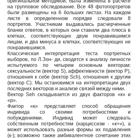
оригинальной методикой, была изменена в расчете
на групповое обследование. Все 48 фотопортретов
были размещены на 6 больших листах. На каждом
листе в определенном порядке следовали 8
портретов. Участникам выдавались расчерченные
бланки ответов, в которых они ставили два плюса в
клетках, соответствующих двум понравившимся
лицам, и два минуса в клетках, соответствующих не
понравившимся.
Классическая интерпретация теста портретных
выборов, по Л.Зон- ди, сводится к анализу личности
испытуемого по четырем основным векторам:
сексуальности (вектор S), аффективности (вектор Р),
отношения к себе (вектор Sch), отношения к другим
(вектор С). Мы остановимся на интерпретации двух
последних векторов и анализе связей между ними.
Вектор Seh складывается из двух факторов «к» и
«р».
Фактор «к» представляет способ обращения
индивида со своими потребностями и
побуждениями. Индивид может следовать
собственным потребностям (нарциссизм - «к+»), а
может использовать разные формы их подавления
(к-); возможно также амбивалентное сочетание этих