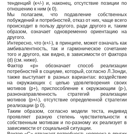
тенденций (к+/-) и, наконец, отсутствие позиции по
отношению к ним (к 0).
Мы полагаем, что подавление собственных
побуждений и потребностей, отказ от них, чаще всего
происходит в пользу другого, ради другого и, таким
образом, означает одновременно ориентацию на
другого.
Интересно, что (к+/-), в принципе, может означать как
амбивалентность, так и гармоническое сочетание
того и другого, как видно, в зависимости от фактора
(d) (см. ниже).
Фактор «р» обозначает способ реализации
потребностей в социуме, который, согласно Л.Зонди,
также выступает в разных вариантах: воздействие
на окружающих с целью удовлетворения своих
мотивов (р+), приспособление к окружающим (р-),
разнонаправленность стратегий реализации
мотивов (р+/-), отсутствие определенной стратегии
реализации (р 0).
Таким образом, согласно модели теста, индивид
проявляет разную степень чувствительности к
собственным мотивам и по-разному их реализует в
зависимости от социальной ситуации.
Вектор «С» отражает потребность человека в других