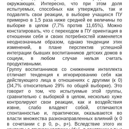
окружающих. Интересно, что при этом доля
испытуемых, способных как утверждать, так и
подавлять свои реакции, в выборке учащихся ПУ
примерно в 1,5 раза ниже средней ее величины по
выборке в целом (7,7% против 11,65%). Можно
констатировать, что с переходом в ПУ ориентация в
отношении себя и своих потребностей изменяется
неоднозначным образом, однако тенденции этих
изменений, в плане перспектив успешной
интеграции бывших воспитанников детских домов в
социум, в любом случае нельзя считать
продуктивными.
Группу воспитанников со снижением интеллекта
отличает тенденция к игнорированию себя как
действующего лица в отношениях с другими (к 0)
(34,7% относительно 29% по общей выборке). Это
говорит о том, что испытуемые этой группы,
сравнительно с выборкой в целом, несколько хуже
контролируют свои реакции, как и воздействия
извне, слабо владеют собой, отличаются
спонтанностью и, практически, оказываются во
власти множества разнонаправленных влияний (к 0
в сочетании с р 0, р-, р+). Вследствие этого их