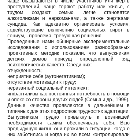
чаще оказываются в числе участников или жертв
преступлений, чаще теряют работу или жилье, с
трудом создают семью, легче становятся
алкоголиками и наркоманами, а также жертвами
суицида. Как адекватно организовать условия,
содействующие включению социальных сирот в
социум, - проблема, требующая решения.
Проведенные нами обширные экспериментальные
исследования с использованием разнообразных
проективных методик показали, что выпускникам
детских домов присущ определенный ряд
психологических качеств. Среди них:
отчужденность;
неприятие себя (аутонегативизм);
отсутствие мотивации к труду;
неразвитый социальный интеллект;
инфантилизм как постоянная потребность в помощи
и опеке со стороны других людей (Семья и др., 1999).
Данные качества проявляются в дальнейшем в
типичных для этих подростков трудностях адаптации:
Выпускникам трудно привыкнуть к возникшей
необходимости самим обеспечивать себя. Всю
предыдущую жизнь они прожили в ситуации, когда о
них заботились и когда их во всем контролировали