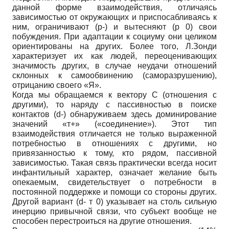
данной форме взаимодействия, отличаясь
зависимостью от окружающих и приспосабливаясь к
ним, ограничивают (р-) и вытесняют (р 0) свои
побуждения. При адаптации к социуму они целиком
ориентированы на других. Более того, Л.Зонди
характеризует их как людей, переоценивающих
значимость других, в случае неудачи отношений
склонных к самообвинению (саморазрушению),
отрицанию своего «Я».
Когда мы обращаемся к вектору С (отношения с
другими), то наряду с пассивностью в поиске
контактов (d-) обнаруживаем здесь доминирование
значений «т+» («соединение»). Этот тип
взаимодействия отличается не только выраженной
потребностью в отношениях с другими, но
привязанностью к тому, кто рядом, пассивной
зависимостью. Такая связь практически всегда носит
инфантильный характер, означает желание быть
опекаемым, свидетельствует о потребности в
постоянной поддержке и помощи со стороны других.
Другой вариант (d- т 0) указывает на столь сильную
инерцию привычной связи, что субъект вообще не
способен перестроиться на другие отношения.