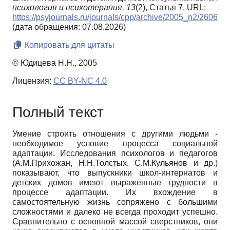
психология и психотерапия,
13
(2), Статья 7. URL:
https://psyjournals.ru/journals/cpp/archive/2005_n2/2606
(дата обращения: 07.08.2026)
Копировать для цитаты
© Юдицева Н.Н., 2005
Лицензия:
CC BY-NC 4.0
Полный текст
Умение строить отношения с другими людьми -
необходимое условие процесса социальной
адаптации. Исследования психологов и педагогов
(А.М.Прихожан, Н.Н.Толстых, С.М.Кульянов и др.)
показывают, что выпускники школ-интернатов и
детских домов имеют выраженные трудности в
процессе адаптации. Их вхождение в
самостоятельную жизнь сопряжено с большими
сложностями и далеко не всегда проходит успешно.
Сравнительно с основной массой сверстников, они