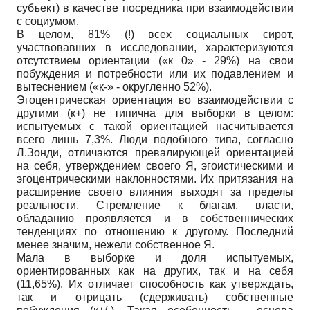
субъект) в качестве посредника при взаимодействии
с социумом.
В целом, 81% (!) всех социальных сирот,
участвовавших в исследовании, характеризуются
отсутствием ориентации («к 0» - 29%) на свои
побуждения и потребности или их подавлением и
вытеснением («к-» - округленно 52%).
Эгоцентрическая ориентация во взаимодействии с
другими (к+) не типична для выборки в целом:
испытуемых с такой ориентацией насчитывается
всего лишь 7,3%. Люди подобного типа, согласно
Л.Зонди, отличаются превалирующей ориентацией
на себя, утверждением своего Я, эгоистическими и
эгоцентрическими наклонностями. Их притязания на
расширение своего влияния выходят за пределы
реальности. Стремление к благам, власти,
обладанию проявляется и в собственнических
тенденциях по отношению к другому. Последний
менее значим, нежели собственное Я.
Мала в выборке и доля испытуемых,
ориентированных как на других, так и на себя
(11,65%). Их отличает способность как утверждать,
так и отрицать (сдерживать) собственные