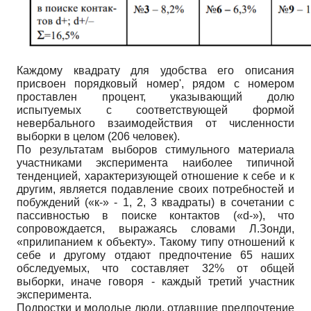
Каждому квадрату для удобства его описания
присвоен порядковый номер', рядом с номером
проставлен процент, указывающий долю
испытуемых с соответствующей формой
невербального взаимодействия от численности
выборки в целом (206 человек).
По результатам выборов стимульного материала
участниками эксперимента наиболее типичной
тенденцией, характеризующей отношение к себе и к
другим, является подавление своих потребностей и
побуждений («к-» - 1, 2, 3 квадраты) в сочетании с
пассивностью в поиске контактов («d-»), что
сопровождается, выражаясь словами Л.Зонди,
«прилипанием к объекту». Такому типу отношений к
себе и другому отдают предпочтение 65 наших
обследуемых, что составляет 32% от общей
выборки, иначе говоря - каждый третий участник
эксперимента.
Подростки и молодые люди, отдавшие предпочтение