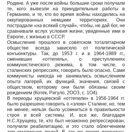
Родине. А уже после войны большие сроки получали
те, кого вывезли на принудительные работы в
Германию, и те, кто во время войны находились на
оккупированных немцами территориях. Они
пострадали «на всякий случай», чтобы, не дай бог, не
сравнивали вслух условия жизни, увиденные ими в
Европе, с жизнью в СССР.
Осмысление прошлого в советском тоталитарном
обществе всегда зависело от политической
конъюнктуры. Так, до 195З г. и в 1964-1989 гг.,
сменивших «оттепель», о преступлениях
коммунистического режима, в том числе, о
сталинских репрессиях, говорить было опасно. Сами
коммунисты никогда не занимались осмыслением
опыта лагерей, их функций, значения, связей с
обществом, которому они были обязаны своим
рождением (Котек, Ригуло, 2ООЗ, с. 1О4).
В периоды хрущевской «оттепели» в 1956-1964 гг.
было разрешено говорить о «злом» Сталине, но, тем
не менее, нельзя было усомниться в правильности
строя и всей системы. И, все же, благодаря
Н.С.Хрущеву, те, кто был незаконно репрессирован,
получили реабилитацию, и это стало облегчением
для миллионов людей. В это же время появилась