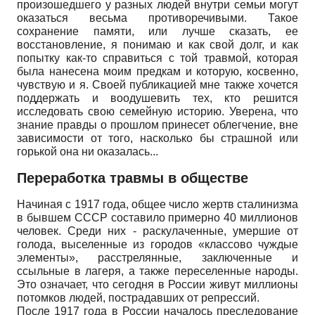
произошедшего у разных людей внутри семьи могут
оказаться весьма противоречивыми. Такое
сохранение памяти, или лучше сказать, ее
восстановление, я понимаю и как свой долг, и как
попытку как-то справиться с той травмой, которая
была нанесена моим предкам и которую, косвенно,
чувствую и я. Своей публикацией мне также хочется
поддержать и воодушевить тех, кто решится
исследовать свою семейную историю. Уверена, что
знание правды о прошлом принесет облегчение, вне
зависимости от того, насколько бы страшной или
горькой она ни оказалась...
Переработка травмы в обществе
Начиная с 1917 года, общее число жертв сталинизма
в бывшем СССР составило примерно 40 миллионов
человек. Среди них - раскулаченные, умершие от
голода, выселенные из городов «классово чуждые
элементы», расстрелянные, заключенные и
ссыльные в лагеря, а также переселенные народы.
Это означает, что сегодня в России живут миллионы
потомков людей, пострадавших от репрессий.
После 1917 года в России началось преследование