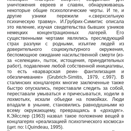
уничтожения евреев и славян, обнаруживаешь
некоторые общие психологические черты. И те, и
другие узники пережили «.сверхсилъную
психическую травму». И.Грубрих-Симитис описала
это явление, изучая свидетельства бывших узников
немецких концентрационных лагерей. Его
существенными чертами являлись преследующий
страх разлуки с родными, изъятие людей из
доверительного социокультурного окружения,
беспомощное ожидание насильственной смерти (из-
за «селекции», пыток, истощения, принудительных
работ), подавление любой собственной инициативы,
то есть «варварская реин- фантилизация и
обезличивание» (Grubrich-Simitis, 1979, с.997). В
сталинских концлагерях многие заключенные также
быстро опускались, переставали следить за собой,
переставали умываться и причесываться, ходили в
лохмотьях, искали объедки на помойках. Люди
впадали в уныние, становились равнодушными ко
всему окружающему, превращаясь в «доходяг».
К.Эйсслер (1963) назвал такое положение вещей в
концлагерях «реализацией психотического космоса»
(цит. по: I.Quindeau, 1995).