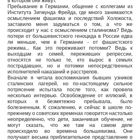
в котором они живут.
Пребывание в Германии, общение с коллегами из
Института Зигмунда Фрейда, где много занимаются
осмыслением фашизма и последствий Холокоста,
заставило меня задуматься о том, а что же
происходит у нас с осмыслением сталинизма? Ведь
потери от большевистского геноцида в России едва
ли меньше, чем в Германии - от фашистского
режима... Как это переживают потомки? Ведь к
выходцам из семей, переживших репрессии,
относятся не только те, кто вырос в семьях
пострадавших, но и потомки непосредственных
исполнителей наказаний и расстрелов.
Вначале я читала воспоминания бывших узников
сталинских лагерей, но по-настоящему сильное
потрясение испытала после того, как провела
несколько интервью. Освобождение от иллюзий, в
которых я безмятежно пребывала, было
болезненным. К сожалению, и сейчас в школе по-
прежнему о советских временах говорится настолько
неопределенно, что дети, заканчивая обучение, не
могут сказать, что же там на самом деле
происходило во времена большевизма. Они
получают весьма приблизительное представление о