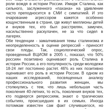
роли вождя в истории России. Имидж Сталина, как
сильного, заслуженного «пахана» на удивление
часто преподносится в СМИ с симпатией. И это
очарование агрессором кажется особенно
кощунственным в стране, где живут миллионы детей
и внуков тех, кто был расстрелян, замучен,
насильственно раскулачен, не за что сидел в
лагерях.
Обе тенденции - замалчивания темы сталинизма и
неопределенность в оценке репрессий - приносят
свои плоды. Так, социологический опрос,
проведенный ВЦИОМ в 2005 г., показал, что 50%
россиян позитивно оценивают роль Сталина в
истории России, а его популярность среди молодежи
18-24 лет постоянно растет. 46% из них позитивно
оценивают его роль в истории России. В одном из
наших исследований, посвященных анализу
профессионального развития женщин, мы
столкнулись с тем, что лишь небольшая часть
поколения 40-летних, то есть, поколения внуков тех,
кто подвергся репрессиям, знают о трагических
событиях, происшедших в их семьях. Иногда
потомкам известен сам факт случившегося, но