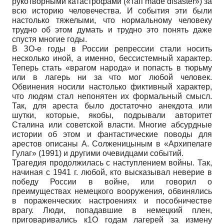
рукотворными катастрофами («тап made disaster») за
всю историю человечества. И события эти были
настолько тяжелыми, что нормальному человеку
трудно об этом думать и трудно это понять даже
спустя многие годы.
В ЗО-е годы в России репрессии стали носить
несколько иной, а именно, бессистемный характер.
Теперь стать «врагом народа» и попасть в тюрьму
или в лагерь ни за что мог любой человек.
Обвинения носили настолько фиктивный характер,
что людям стал непонятен их формальный смысл.
Так, для ареста было достаточно анекдота или
шутки, которые, якобы, подрывали авторитет
Сталина или советской власти. Многие абсурдные
истории об этом и фантастические поводы для
арестов описаны А. Солженицыным в «Архипелаге
Гулаг» (1991) и другими очевидцами событий.
Трагедия продолжилась с наступлением войны. Так,
начиная с 1941 г. любой, кто высказывал неверие в
победу России в войне, или говорил о
преимуществах немецкого вооружения, обвинялись
в пораженческих настроениях и пособничестве
врагу. Люди, попадавшие в немецкий плен,
приговаривались к1О годам лагерей за измену