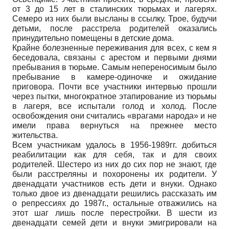
от 3 до 15 лет в сталинских тюрьмах и лагерях.
Семеро из них были высланы в ссылку. Трое, будучи
детьми, после расстрела родителей оказались
принудительно помещены в детские дома.
Крайне болезненные переживания для всех, с кем я
беседовала, связаны с арестом и первыми днями
пребывания в тюрьме. Самым непереносимым было
пребывание в камере-одиночке и ожидание
приговора. Почти все участники интервью прошли
через пытки, многократное этапирование из тюрьмы
в лагеря, все испытали голод и холод. После
освобождения они считались «врагами народа» и не
имели права вернуться на прежнее место
жительства.
Всем участникам удалось в 1956-1989гг. добиться
реабилитации как для себя, так и для своих
родителей. Шестеро из них до сих пор не знают, где
были расстреляны и похоронены их родители. У
двенадцати участников есть дети и внуки. Однако
только двое из двенадцати решились рассказать им
о репрессиях до 1987г., остальные отважились на
этот шаг лишь после перестройки. В шести из
двенадцати семей дети и внуки эмигрировали на