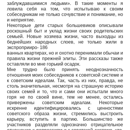
заблуждавшимися людьми». В такие моменты я
ловила себя на том, что испытываю к своим
собеседникам не только сочувствие и понимание, но
и неприятие.
Некоторые дети старых большевиков описывали
роскошный быт и уклад жизни своих родительских
семьей. Новые хозяева жизни, часто выходцы из
беднейших народных слоев, не только жили в
экспроприиро- 186
ванных квартирах, но и охотно перенимали обычаи и
правила жизни прежней элиты. Эти рассказы также
оставляли во мне горький осадок.
Мне трудно было принять неоднозначность
отношения моих собеседников к советской системе и
к советским идеалам. Так, часть из них, правда, не
столь значительная, несмотря на страшную историю
своих семей и то, что и сами они испытали много
горя не по своей вине, тем не менее, остались
привержены советским идеалам. Некоторые
искренне идентифицировались с ценностями
советского образа жизни, стремились выстроить
карьеру, вступить в партию. Большинство же
участников разделяли однозначно отрицательное