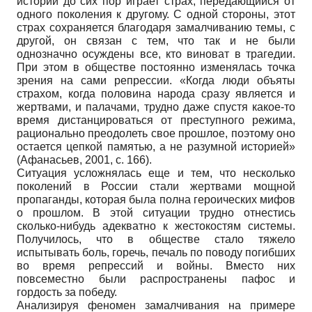
истории до сих пор играет страх, передающийся от
одного поколения к другому. С одной стороны, этот
страх сохраняется благодаря замалчиванию темы, с
другой, он связан с тем, что так и не были
однозначно осуждены все, кто виноват в трагедии.
При этом в обществе постоянно изменялась точка
зрения на сами репрессии. «Когда люди объяты
страхом, когда половина народа сразу является и
жертвами, и палачами, трудно даже спустя какое-то
время дистанцироваться от преступного режима,
рационально преодолеть свое прошлое, поэтому оно
остается цепкой памятью, а не разумной историей»
(Афанасьев, 2001, с. 166).
Ситуация усложнялась еще и тем, что несколько
поколений в России стали жертвами мощной
пропаганды, которая была полна героических мифов
о прошлом. В этой ситуации трудно отнестись
сколько-нибудь адекватно к жестокостям системы.
Получилось, что в обществе стало тяжело
испытывать боль, горечь, печаль по поводу погибших
во время репрессий и войны. Вместо них
повсеместно были распространены пафос и
гордость за победу.
Анализируя феномен замалчивания на примере