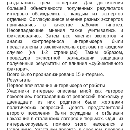
раздавались трем экспертам. Для достижения
большей объективности полученных результатов
интервью обсуждались с каждым из экспертов
отдельно. Согласующиеся мнения разных экспертов
принимались в качестве рабочих гипотез.
Несовпадающие мнения также учитывались и
фиксировались. Затем все мнения экспертов и
анализ контрпереноса интервьюера были
представлены в заключительных резюме по каждому
случаю (на 1-2 страницах). Таким образом,
процедура экспертной валидизации защищала
полученные результаты от влияния «субъективного
фактора».
Всего было проанализировано 15 интервью.
Результаты
Первое впечатление интервьюера от работы
Участники интервью описаны мной как «второе
поколение» пострадавших от репрессий, поскольку у
двенадцати из них родители были жертвами
политических репрессий. Девять представителей
второго поколения были осуждены и отбывали
наказание в сталинских лагерях и тюрьмах. Один из
интервьюируемых, помимо этого, находился в
Освенциме. Участники проекта, в среднем, провели