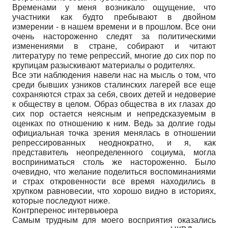
Временами у меня возникало ощущение, что
участники как будто пребывают в двойном
измерении - в нашем времени и в прошлом. Все они
очень настороженно следят за политическими
изменениями в стране, собирают и читают
литературу по теме репрессий, многие до сих пор по
крупицам разыскивают материалы о родителях.
Все эти наблюдения навели нас на мысль о том, что
среди бывших узников сталинских лагерей все еще
сохраняются страх за себя, своих детей и недоверие
к обществу в целом. Образ общества в их глазах до
сих пор остается неясным и непредсказуемым в
оценках по отношению к ним. Ведь за долгие годы
официальная точка зрения менялась в отношении
репрессированных неоднократно, и я, как
представитель неопределенного социума, могла
восприниматься столь же настороженно. Было
очевидно, что желание поделиться воспоминаниями
и страх откровенности все время находились в
хрупком равновесии, что хорошо видно в историях,
которые последуют ниже.
Контрперенос интервьюера
Самым трудным для моего восприятия оказались