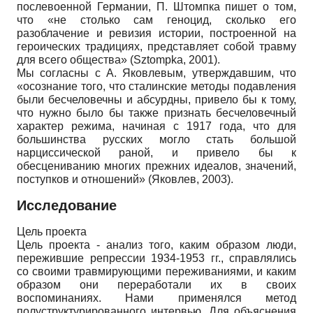
послевоенной Германии, П. Штомпка пишет о том,
что «не столько сам геноцид, сколько его
разоблачение и ревизия истории, построенной на
героических традициях, представляет собой травму
для всего общества» (Sztompka, 2001).
Мы согласны с А. Яковлевым, утверждавшим, что
«осознание того, что сталинские методы подавления
были бесчеловечны и абсурдны, привело бы к тому,
что нужно было бы также признать бесчеловечный
характер режима, начиная с 1917 года, что для
большинства русских могло стать большой
нарциссической раной, и привело бы к
обесцениванию многих прежних идеалов, значений,
поступков и отношений» (Яковлев, 2003).
Исследование
Цель проекта
Цель проекта - анализ того, каким образом люди,
пережившие репрессии 1934-1953 гг., справлялись
со своими травмирующими переживаниями, и каким
образом они переработали их в своих
воспоминаниях. Нами применялся метод
полуструктурированного интервью. Для объяснения