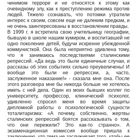
чинимом терроре и не относятся к этому как
очевидному злу, как к преступлению режима против
людей. Тяжело сознавать, что потомки утратили
интерес к своим, совсем еще не далеким предкам, и
не очень заинтересованы в восстановлении правды.
В 1999 г. я встретила свою учительницу географии,
бывшую в школе нашим кумиром, и воспитавшей не
одно поколение детей, будучи искренне убежденной
коммунисткой. Она была неприятно удивлена тому,
что я занимаюсь последствиями сталинскими
репрессий. «Да ведь это были единичные случаи, и
рассказы об этих событиях сильно преувеличены! И
вообще это были не репрессии, а, часто,
заслуженное наказание!» - сказала мне она. После
этого разговора мне бы никогда больше не хотелось
иметь с ней дела. Один из моих бывших коллег по
университету, профессор, клинический психолог,
удивленно спросил меня во время защиты
дипломной работы о психологической сущности
тоталитаризма: «А почему, собственно, жертвы
сталинских репрессий боятся рассказывать о том,
что они пережили? Это как-то странно». А
экзаменационная комиссия вообще пришла к
заключению, что тема не заслуживает того, чтобы ее