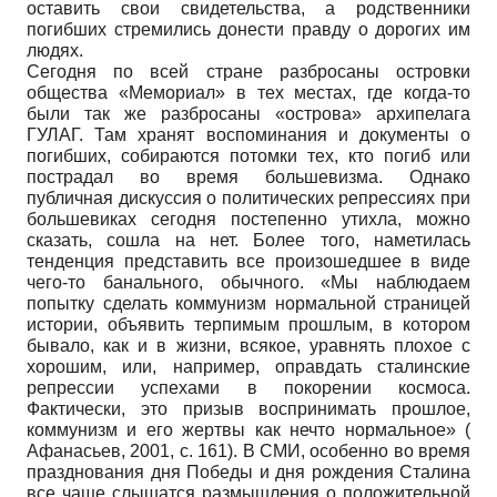
оставить свои свидетельства, а родственники
погибших стремились донести правду о дорогих им
людях.
Сегодня по всей стране разбросаны островки
общества «Мемориал» в тех местах, где когда-то
были так же разбросаны «острова» архипелага
ГУЛАГ. Там хранят воспоминания и документы о
погибших, собираются потомки тех, кто погиб или
пострадал во время большевизма. Однако
публичная дискуссия о политических репрессиях при
большевиках сегодня постепенно утихла, можно
сказать, сошла на нет. Более того, наметилась
тенденция представить все произошедшее в виде
чего-то банального, обычного. «Мы наблюдаем
попытку сделать коммунизм нормальной страницей
истории, объявить терпимым прошлым, в котором
бывало, как и в жизни, всякое, уравнять плохое с
хорошим, или, например, оправдать сталинские
репрессии успехами в покорении космоса.
Фактически, это призыв воспринимать прошлое,
коммунизм и его жертвы как нечто нормальное» (
Афанасьев, 2001, с. 161). В СМИ, особенно во время
празднования дня Победы и дня рождения Сталина
все чаще слышатся размышления о положительной