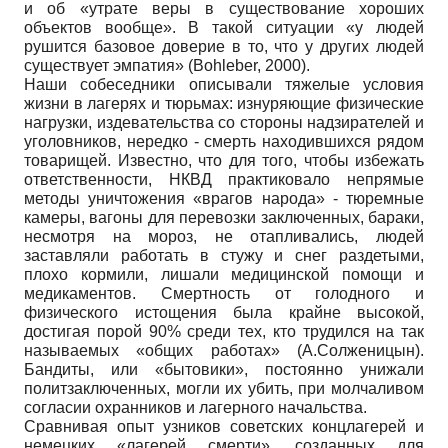
и об «утрате веры в существование хороших
объектов вообще». В такой ситуации «у людей
рушится базовое доверие в то, что у других людей
существует эмпатия» (Bohleber, 2000).
Наши собеседники описывали тяжелые условия
жизни в лагерях и тюрьмах: изнуряющие физические
нагрузки, издевательства со стороны надзирателей и
уголовников, нередко - смерть находившихся рядом
товарищей. Известно, что для того, чтобы избежать
ответственности, НКВД практиковало непрямые
методы уничтожения «врагов народа» - тюремные
камеры, вагоны для перевозки заключенных, бараки,
несмотря на мороз, не отапливались, людей
заставляли работать в стужу и снег раздетыми,
плохо кормили, лишали медицинской помощи и
медикаментов. Смертность от голодного и
физического истощения была крайне высокой,
достигая порой 90% среди тех, кто трудился на так
называемых «общих работах» (А.Солженицын).
Бандиты, или «бытовики», постоянно унижали
политзаключенных, могли их убить, при молчаливом
согласии охранников и лагерного начальства.
Сравнивая опыт узников советских концлагерей и
немецких «лагерей смерти», созданных для