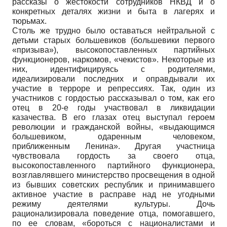
рассказы о жестокости сотрудников НКВД и о
конкретных деталях жизни и быта в лагерях и
тюрьмах.
Столь же трудно было оставаться нейтральной с
детьми старых большевиков (большевики первого
«призыва»), высокопоставленных партийных
функционеров, наркомов, «чекистов». Некоторые из
них, идентифицируясь с родителями,
идеализировали последних и оправдывали их
участие в терроре и репрессиях. Так, один из
участников с гордостью рассказывал о том, как его
отец в 20-е годы участвовал в ликвидации
казачества. В его глазах отец выступал героем
революции и гражданской войны, «выдающимся
большевиком, одаренным человеком,
приближенным Ленина». Другая участница
чувствовала гордость за своего отца,
высокопоставленного партийного функционера,
возглавлявшего министерство просвещения в одной
из бывших советских республик и принимавшего
активное участие в расправе над не угодными
режиму деятелями культуры. Дочь
рационализировала поведение отца, помогавшего,
по ее словам, «бороться с националистами и