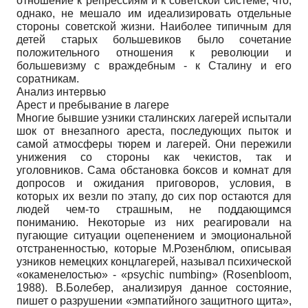
отношение к репрессиям и к советской системе, что,
однако, не мешало им идеализировать отдельные
стороны советской жизни. Наиболее типичным для
детей старых большевиков было сочетание
положительного отношения к революции и
большевизму с враждебным - к Сталину и его
соратникам.
Анализ интервью
Арест и пребывание в лагере
Многие бывшие узники сталинских лагерей испытали
шок от внезапного ареста, последующих пыток и
самой атмосферы тюрем и лагерей. Они пережили
унижения со стороны как чекистов, так и
уголовников. Сама обстановка боксов и комнат для
допросов и ожидания приговоров, условия, в
которых их везли по этапу, до сих пор остаются для
людей чем-то страшным, не поддающимся
пониманию. Некоторые из них реагировали на
пугающие ситуации оцепенением и эмоциональной
отстраненностью, которые М.Розенблюм, описывая
узников немецких концлагерей, называл психической
«окаменелостью» - «psychic numbing» (Rosenbloom,
1988). В.Болебер, анализируя данное состояние,
пишет о разрушении «эмпатийного защитного щита»,