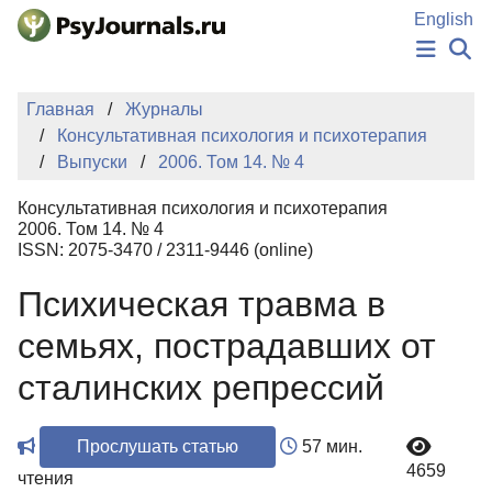
Перейти к основному содержанию
English
НОВОСТИ
Главная
Журналы
ИЗДАНИЯ
Консультативная психология и психотерапия
АВТОРЫ
Выпуски
2006. Том 14. № 4
ПОДАТЬ РУКОПИСЬ
БАЗА ЗНАНИЙ
Консультативная психология и психотерапия
КЛЮЧЕВЫЕ СЛОВА
2006. Том 14. № 4
Регистрация
Вход
ISSN: 2075-3470 / 2311-9446 (online)
Психическая травма в
семьях, пострадавших от
сталинских репрессий
Прослушать статью
57 мин.
4659
чтения