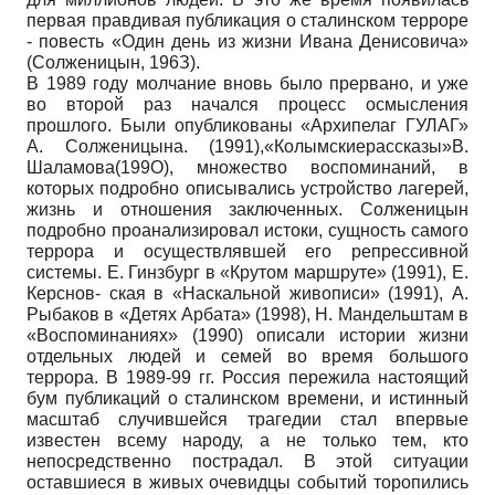
первая правдивая публикация о сталинском терроре
- повесть «Один день из жизни Ивана Денисовича»
(Солженицын, 196З).
В 1989 году молчание вновь было прервано, и уже
во второй раз начался процесс осмысления
прошлого. Были опубликованы «Архипелаг ГУЛАГ»
А. Солженицына. (1991),«Колымскиерассказы»В.
Шаламова(199О), множество воспоминаний, в
которых подробно описывались устройство лагерей,
жизнь и отношения заключенных. Солженицын
подробно проанализировал истоки, сущность самого
террора и осуществлявшей его репрессивной
системы. Е. Гинзбург в «Крутом маршруте» (1991), Е.
Керснов- ская в «Наскальной живописи» (1991), А.
Рыбаков в «Детях Арбата» (1998), Н. Мандельштам в
«Воспоминаниях» (1990) описали истории жизни
отдельных людей и семей во время большого
террора. В 1989-99 гг. Россия пережила настоящий
бум публикаций о сталинском времени, и истинный
масштаб случившейся трагедии стал впервые
известен всему народу, а не только тем, кто
непосредственно пострадал. В этой ситуации
оставшиеся в живых очевидцы событий торопились