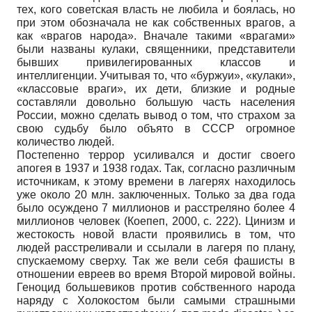
тех, кого советская власть не любила и боялась, но
при этом обозначала не как собственных врагов, а
как «врагов народа». Вначале такими «врагами»
были названы кулаки, священники, представители
бывших привилегированных классов и
интеллигенции. Учитывая то, что «буржуи», «кулаки»,
«классовые враги», их дети, близкие и родные
составляли довольно большую часть населения
России, можно сделать вывод о том, что страхом за
свою судьбу было объято в СССР огромное
количество людей.
Постепенно террор усиливался и достиг своего
апогея в 1937 и 1938 годах. Так, согласно различным
источникам, к этому времени в лагерях находилось
уже около 20 млн. заключенных. Только за два года
было осуждено 7 миллионов и расстреляно более 4
миллионов человек (Коепеп, 2000, с. 222). Цинизм и
жестокость новой власти проявились в том, что
людей расстреливали и ссылали в лагеря по плану,
спускаемому сверху. Так же вели себя фашисты в
отношении евреев во время Второй мировой войны.
Геноцид большевиков против собственного народа
наряду с Холокостом были самыми страшными