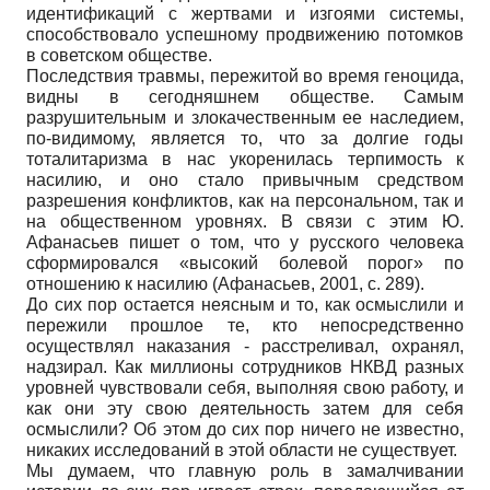
идентификаций с жертвами и изгоями системы,
способствовало успешному продвижению потомков
в советском обществе.
Последствия травмы, пережитой во время геноцида,
видны в сегодняшнем обществе. Самым
разрушительным и злокачественным ее наследием,
по-видимому, является то, что за долгие годы
тоталитаризма в нас укоренилась терпимость к
насилию, и оно стало привычным средством
разрешения конфликтов, как на персональном, так и
на общественном уровнях. В связи с этим Ю.
Афанасьев пишет о том, что у русского человека
сформировался «высокий болевой порог» по
отношению к насилию (Афанасьев, 2001, с. 289).
До сих пор остается неясным и то, как осмыслили и
пережили прошлое те, кто непосредственно
осуществлял наказания - расстреливал, охранял,
надзирал. Как миллионы сотрудников НКВД разных
уровней чувствовали себя, выполняя свою работу, и
как они эту свою деятельность затем для себя
осмыслили? Об этом до сих пор ничего не известно,
никаких исследований в этой области не существует.
Мы думаем, что главную роль в замалчивании