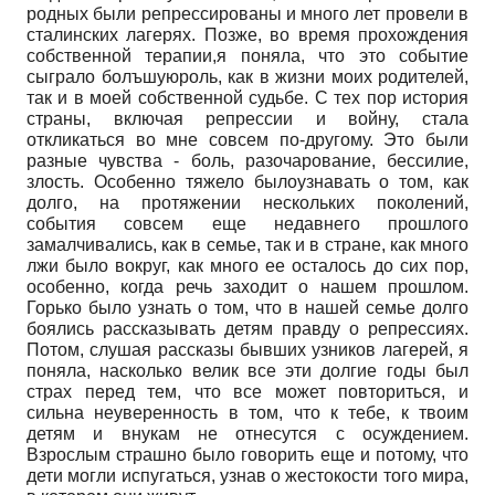
родных были репрессированы и много лет провели в
сталинских лагерях. Позже, во время прохождения
собственной терапии,я поняла, что это событие
сыграло болъшуюроль, как в жизни моих родителей,
так и в моей собственной судьбе. С тех пор история
страны, включая репрессии и войну, стала
откликаться во мне совсем по-другому. Это были
разные чувства - боль, разочарование, бессилие,
злость. Особенно тяжело былоузнавать о том, как
долго, на протяжении нескольких поколений,
события совсем еще недавнего прошлого
замалчивались, как в семье, так и в стране, как много
лжи было вокруг, как много ее осталось до сих пор,
особенно, когда речь заходит о нашем прошлом.
Горько было узнать о том, что в нашей семье долго
боялись рассказывать детям правду о репрессиях.
Потом, слушая рассказы бывших узников лагерей, я
поняла, насколько велик все эти долгие годы был
страх перед тем, что все может повториться, и
сильна неуверенность в том, что к тебе, к твоим
детям и внукам не отнесутся с осуждением.
Взрослым страшно было говорить еще и потому, что
дети могли испугаться, узнав о жестокости того мира,