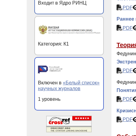
Входит в Ядро РИНЦ
PDF
Раннее 
PDF
Категория: К1
Теори
Федунин
Экстрен
PDF
Федунин
Включен в
«Белый список»
научных журналов
Понятия
1 уровень
PDF
Кризис
PDF