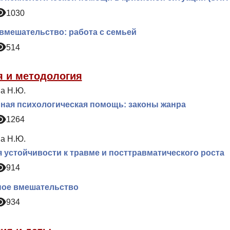
1030
вмешательство: работа с семьей
514
я и методология
а Н.Ю.
ная психологическая помощь: законы жанра
1264
а Н.Ю.
 устойчивости к травме и посттравматического роста
914
ное вмешательство
934