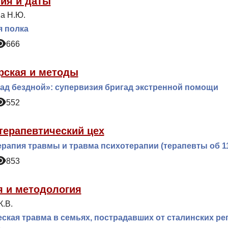
ия и даты
а Н.Ю.
я полка
666
рская и методы
ад бездной»: супервизия бригад экстренной помощи
552
терапевтический цех
рапия травмы и травма психотерапии (терапевты об 11
853
я и методология
К.В.
ская травма в семьях, пострадавших от сталинских ре