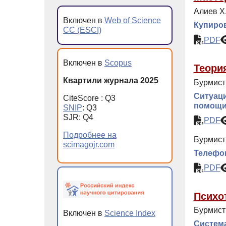
Алиев Х
Включен в
Web of Science
Купиров
CC (ESCI)
PDF
Включен в
Scopus
Теори
Квартили журнала 2025
Бурмист
Ситуаци
CiteScore : Q3
помощ
SNIP
: Q3
SJR: Q4
PDF
Подробнее на
Бурмист
scimagojr.com
Телефон
PDF
Психо
Бурмист
Включен в
Science Index
Система