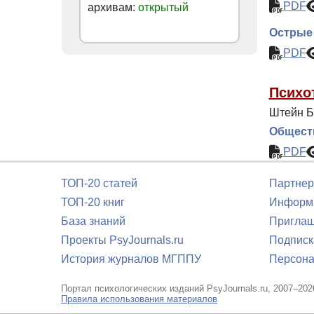
PDF
архивам:
открытый
Острые 
PDF
Психо
Штейн Б
Обществ
PDF
ТОП-20 статей
Партнер
ТОП-20 книг
Информа
База знаний
Приглаш
Проекты PsyJournals.ru
Подписк
История журналов МГППУ
Персона
Портал психологических изданий PsyJournals.ru, 2007–202
Правила использования материалов