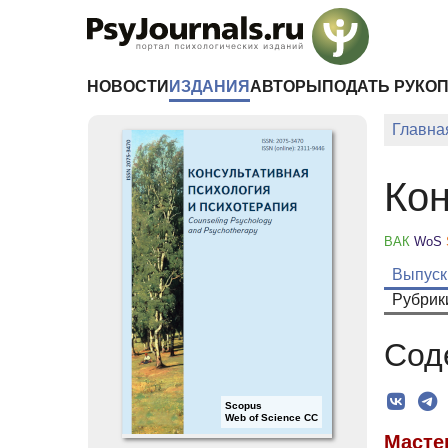
Перейти к основному содержанию
НОВОСТИ
ИЗДАНИЯ
АВТОРЫ
ПОДАТЬ РУКО
Главна
Кон
ВАК
WoS
Выпуск
Рубрик
Сод
Scopus
Web of Science CC
Масте