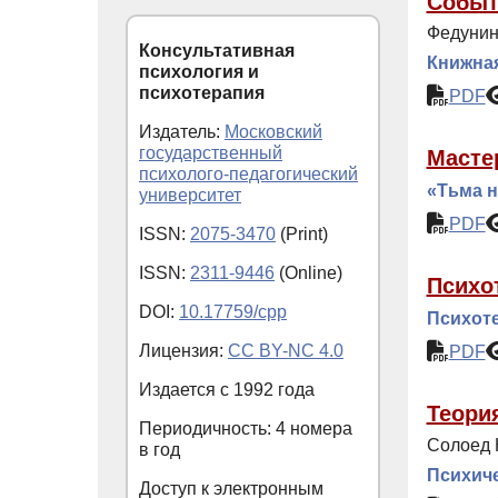
Событ
Федунин
Консультативная
Книжна
психология и
психотерапия
PDF
Издатель:
Московский
государственный
Масте
психолого-педагогический
«Тьма н
университет
PDF
ISSN:
2075-3470
(Print)
ISSN:
2311-9446
(Online)
Психо
DOI:
10.17759/cpp
Психоте
Лицензия:
CC BY-NC 4.0
PDF
Издается с
1992
года
Теори
Периодичность: 4 номера
Солоед 
в год
Психиче
Доступ к электронным