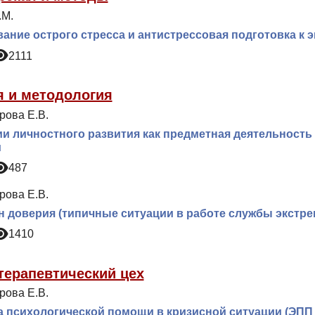
.М.
ание острого стресса и антистрессовая подготовка к
2111
я и методология
рова Е.В.
и личностного развития как предметная деятельность
и
487
рова Е.В.
 доверия (типичные ситуации в работе службы экстр
1410
терапевтический цех
рова Е.В.
 психологической помощи в кризисной ситуации (ЭПП 