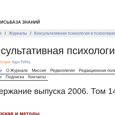
ПИСЬ
БАЗА ЗНАНИЙ
я
Журналы
Консультативная психология и психотера
сультативная психологи
Scopus
Ядро РИНЦ
и
О Журнале
Миссия
Редколлегия
Редакционная пол
и
Подписка
Контакты
ержание выпуска 2006. Том 1
рская и методы