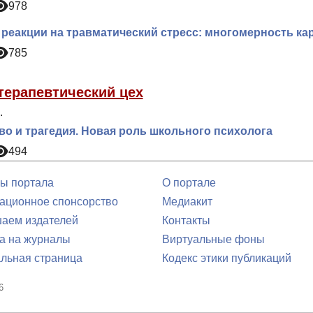
978
реакции на травматический стресс: многомерность ка
785
терапевтический цех
.
о и трагедия. Новая роль школьного психолога
494
ы портала
О портале
ционное спонсорство
Медиакит
аем издателей
Контакты
а на журналы
Виртуальные фоны
льная страница
Кодекс этики публикаций
6