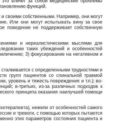
 это влечет за собой медицинские проблемы
становлению функций.
 и своими собственными. Например, они могут
ие. Или они могут испытывать вину за свое
кое поведение не поддерживает собственную
жениями и нереалистическими мыслями для
сследовании таких убеждений и особенностей
еувеличению; 3) фокусирование на негативном и
 сталкивается с определенными трудностями и
ости групп пациентов со спинальной травмой
, уровень и тяжесть повреждения и т.п.); во-
ций; в-третьих, из-за различных подходов к
тического принципа оказания наилучшей помощи
хотерапевта), нежели от особенностей самого
ссии и тревоги, с помощью которых пытаются
менно этих параметров состояния пациента и