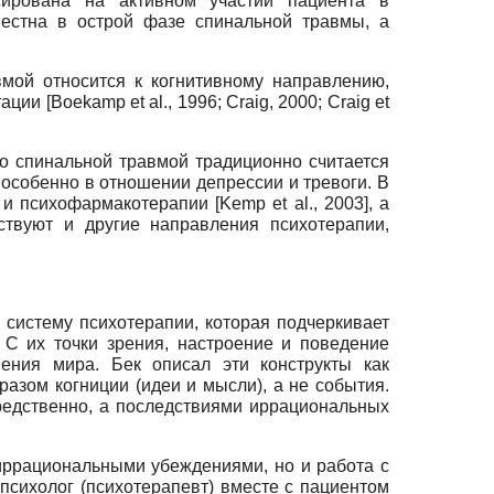
сирована на активном участии пациента в
уместна в острой фазе спинальной травмы, а
мой относится к когнитивному направлению,
 [Boekamp et al., 1996; Craig, 2000; Craig et
о спинальной травмой традиционно считается
2011], особенно в отношении депрессии и тревоги. В
 психофармакотерапии [Kemp et al., 2003], а
ствуют и другие направления психотерапии,
и систему психотерапии, которая подчеркивает
С их точки зрения, настроение и поведение
ения мира. Бек описал эти конструкты как
азом когниции (идеи и мысли), а не события.
редственно, а последствиями иррациональных
иррациональными убеждениями, но и работа с
сихолог (психотерапевт) вместе с пациентом