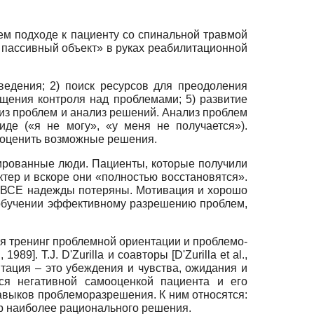
м подходе к пациенту со спинальной травмой
к пассивный объект» в руках реабилитационной
едения; 2) поиск ресурсов для преодоления
щения контроля над проблемами; 5) развитие
из проблем и анализ решений. Анализ проблем
де («я не могу», «у меня не получается»).
и оценить возможные решения.
ированные люди. Пациенты, которые получили
тер и вскоре они «полностью восстановятся».
о ВСЕ надежды потеряны. Мотивация и хорошо
 обучении эффективному разрешению проблем,
ся тренинг проблемной ориентации и проблемо-
 1989]. T.J. D'Zurilla и соавторы [D'Zurilla et al.,
нтация – это убеждения и чувства, ожидания и
ся негативной самооценкой пациента и его
авыков проблеморазрешения. К ним относятся:
р наиболее рационального решения.