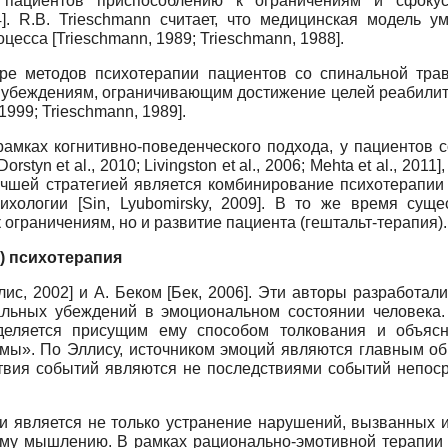
 пациентов приспособлению к ограничениям и сфоку
4]. R.B. Trieschmann считает, что медицинская модель 
есса [Trieschmann, 1989; Trieschmann, 1988].
ре методов психотерапии пациентов со спинальной трав
беждениям, ограничивающим достижение целей реабилитации
 1999; Trieschmann, 1989].
амках когнитивно-поведенческого подхода, у пациентов с
; Dorstyn et al., 2010; Livingston et al., 2006; Mehta et al., 
чшей стратегией является комбинирование психотерапии и
ихологии [Sin, Lyubomirsky, 2009]. В то же время суще
ограничениям, но и развитие пациента (гештальт-терапия).
) психотерапия
с, 2002] и А. Беком [Бек, 2006]. Эти авторы разработал
льных убеждений в эмоциональном состоянии человека. 
деляется присущим ему способом толкования и объясн
мы». По Эллису, источником эмоций являются главным обр
твия событий являются не последствиями событий непос
и является не только устранение нарушений, вызванных 
му мышлению. В рамках рационально-эмотивной терапии п