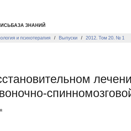
ПИСЬ
БАЗА ЗНАНИЙ
хология и психотерапия
Выпуски
2012. Том 20. № 1
сстановительном лечени
воночно-спинномозгово
я