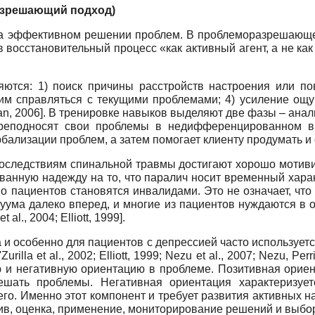
азрешающий подход)
на эффективном решении проблем. В проблеморазрешающе
 восстановительный процесс «как активный агент, а не ка
тся: 1) поиск причины расстройств настроения или пов
щим справляться с текущими проблемами; 4) усиление ощу
n, 2006]. В тренировке навыков выделяют две фазы – анал
реподносят свои проблемы в недифференцированном ви
бализации проблем, а затем помогает клиенту продумать 
 последствиям спинальной травмы достигают хорошо мотив
ванную надежду на то, что паралич носит временный харак
о пациентов становятся инвалидами. Это не означает, чт
ума далеко вперед, и многие из пациентов нуждаются в
al., 2004; Elliott, 1999].
и особенно для пациентов с депрессией часто использует
lla et al., 2002; Elliott, 1999; Nezu et al., 2007; Nezu, Perri,
вную и негативную ориентацию в проблеме. Позитивная орие
ешать проблемы. Негативная ориентация характеризует
о. Именно этот компонент и требует развития активных н
ив, оценка, применение, мониторирование решений и выбо