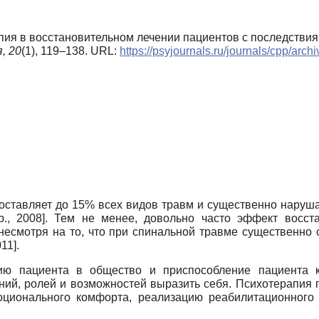
апия в восстановительном лечении пациентов с последстви
,
20
(1), 119–138. URL:
https://psyjournals.ru/journals/cpp/arc
ставляет до 15% всех видов травм и существенно наруша
р., 2008]. Тем не менее, довольно часто эффект восст
есмотря на то, что при спинальной травме существенно 
11].
цию пациента в общество и приспособление пациента 
ий, ролей и возможностей выразить себя. Психотерапия 
ционального комфорта, реализацию реабилитационного