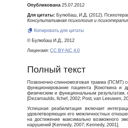
Опубликована
25.07.2012
Для цитаты:
Булюбаш, И.Д. (2012). Психотер
Консультативная психология и психотерапия
Копировать для цитаты
© Булюбаш И.Д., 2012
Лицензия:
CC BY-NC 4.0
Полный текст
Позвоночно-спинномозговая травма (ПСМТ) со
функционирование пациента [Кокоткина и д
физическим и функциональным результатам, н
[Dezarnaulds, Ilchef, 2002; Post, van Leeuwen, 20
Успешная реабилитация включает интегра
удовлетворяющих его межличностных отношен
на достижение максимально возможного эмо
нарушений [Kennedy, 2007; Kennedy, 2001].