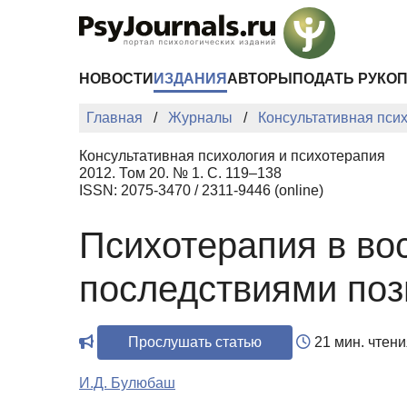
Перейти к основному содержанию
НОВОСТИ
ИЗДАНИЯ
АВТОРЫ
ПОДАТЬ РУКО
Главная
Журналы
Консультативная пси
Консультативная психология и психотерапия
2012. Том 20. № 1. С. 119–138
ISSN: 2075-3470 / 2311-9446 (online)
Психотерапия в во
последствиями поз
Прослушать статью
21 мин. чтени
И.Д. Булюбаш