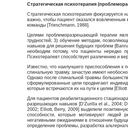
Стратегическая психотерапия (проблемор
Стратегическая психотерапия фокусируется 
важно, чтобы пациент оказался вовлеченным в
команды [Trieschmann, 1988].
Целями проблеморазрешающей терапии являю
трудностей; 3) обучение методам, позволяю
навыков для решения будущих проблем [Banna
необходим потому, что пациенты нередко п
Психотерапевт способствует различению и вер
Известно, что наилучшего приспособления к
спинальную травму, зачастую имеют необосно
Однако после спинальной травмы большинств
сформулированные цели продвигают индивиду
которые встречаются их на пути к целям [Elliott et 
Для пациентов реабилитационного стационара 
разрешающих навыков [D'Zurilla et al., 2004; D'Zuri
2002; Elliott, Berry, 2009] выделили позити
способности, которые мотивируют людей р
негативными ожиданиями в отношении будущег
определение проблемы, разработка альтернат