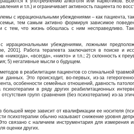
ращаются к употреблению алкоголя или наркотиков. Все
вления и т.п.) и ограничивает активность пациента по вос
блемы с иррациональными убеждениями – как пациента, так
а семьи, тем самым активно формируя зависимое поведен
зи с тем, что жизнь обошлась с ним несправедливо. Та
 с иррациональными убеждениями, ложными предполо
ne, 2001]. Работа терапевта заключается в поиске и и
«никогда», «всегда», «никто» и т.п.; 2) склонность к пр
ия; 5) негативные мысли о будущем.
методов в реабилитации пациентов со спинальной травмой
и данных. Это происходит, во-первых, из-за гетерогенн
та, особенности семейных отношений, давность патологии
 психотерапии в ряду других реабилитационных интервен
 отсутствия групп сравнения (без психотерапии) из-за э
в большей мере зависит от квалификации ее носителя (пси
ти психотерапии обычно называют снижение уровня депре
 Это связано с наличием инструментария для измерения и
я оценки других.