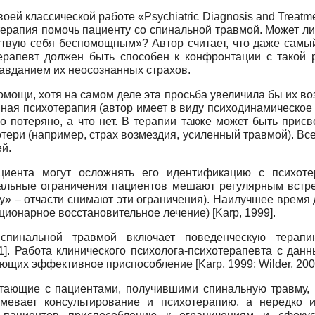
воей классической работе «Psychiatric Diagnosis and Treatmen
ерапия помочь пациенту со спинальной травмой. Может ли
вствую себя беспомощным»? Автор считает, что даже сам
ерапевт должен быть способен к конфронтации с такой 
авданием их неосознанных страхов.
мощи, хотя на самом деле эта просьба увеличила бы их возм
нная психотерапия (автор имеет в виду психодинамическое
о потеряно, а что нет. В терапии также может быть прис
ери (например, страх возмездия, усиленный травмой). Все
й.
иента могут осложнять его идентификацию с психоте
реальные ограничения пациентов мешают регулярным встр
пу» – отчасти снимают эти ограничения). Наилучшее время
ионарное восстановительное лечение) [Karp, 1999].
спинальной травмой включает поведенческую терапию
01]. Работа клинического психолога-психотерапевта с да
щих эффективное приспособление [Karp, 1999; Wilder, 200
отающие с пациентами, получившими спинальную травму
умевает консультирование и психотерапию, а нередко