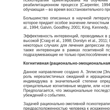
психотерапии ориентирована на обучение
реабилитационном процессе [Carpenter, 199
обучающая – во время восстановительного проц
Большинство описанных в научной литерату
которое придает особое значение личностным у
al., 1994; Galvin, Goodfrey, 2001; King, Kennedy,
Эффективность интервенций, проводимых в р
высокой [Craig et al., 1998; Dorstyn et al., 2011
некоторых случаях для лечения депрессии лу
также интервенции в рамках позитивной пс
подразумевающие не только приспособление к 
Когнитивная (рационально-эмоциональная
Данное направление создано А. Эллисом [Элли
роль нереалистичных ожиданий и иррациона
индивидуума в значительной степени опре
отрицательные когнитивные модели, или «схе
Предполагается, что эмоциональные последс
убеждений о событиях.
Задачей рационально-эмотивной психотерапи
предрасположенностью человека к искаженно