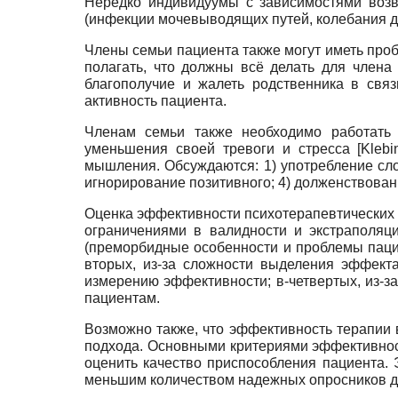
Нередко индивидуумы с зависимостями возв
(инфекции мочевыводящих путей, колебания да
Члены семьи пациента также могут иметь про
полагать, что должны всё делать для член
благополучие и жалеть родственника в свя
активность пациента.
Членам семьи также необходимо работать
уменьшения своей тревоги и стресса [Klebi
мышления. Обсуждаются: 1) употребление слов 
игнорирование позитивного; 4) долженствован
Оценка эффективности психотерапевтических 
ограничениями в валидности и экстраполяци
(преморбидные особенности и проблемы пациен
вторых, из-за сложности выделения эффекта
измерению эффективности; в-четвертых, из-за
пациентам.
Возможно также, что эффективность терапии 
подхода. Основными критериями эффективнос
оценить качество приспособления пациента.
меньшим количеством надежных опросников дл