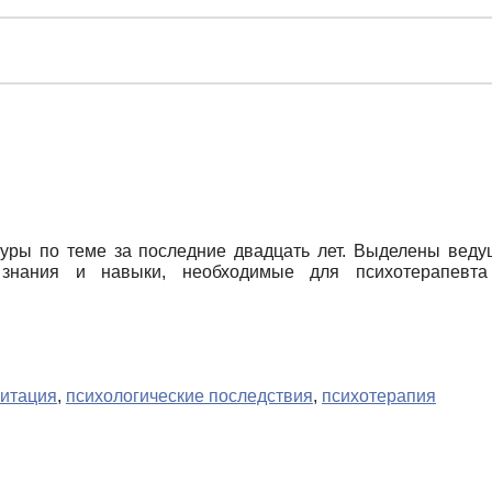
туры по теме за последние двадцать лет. Выделены вед
знания и навыки, необходимые для психотерапевта (
итация
,
психологические последствия
,
психотерапия