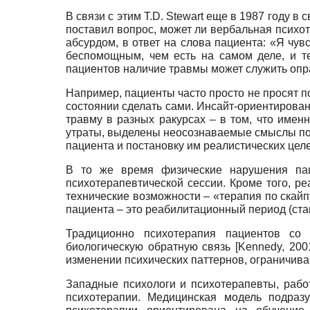
В связи с этим T.D. Stewart еще в 1987 году в с
поставил вопрос, может ли вербальная психот
абсурдом, в ответ на слова пациента: «Я чу
беспомощным, чем есть на самом деле, и т
пациентов наличие травмы может служить опр
Например, пациенты часто просто не просят по
состоянии сделать сами. Инсайт-ориентирова
травму в разных ракурсах – в том, что именн
утраты, выделены неосознаваемые смыслы пот
пациента и постановку им реалистических целе
В то же время физические нарушения пац
психотерапевтической сессии. Кроме того, 
технические возможности – «терапия по скай
пациента – это реабилитационный период (стац
Традиционно психотерапия пациентов со 
биологическую обратную связь [Kennedy, 20
изменении психических паттернов, ограничиваю
Западные психологи и психотерапевты, раб
психотерапии. Медицинская модель подраз