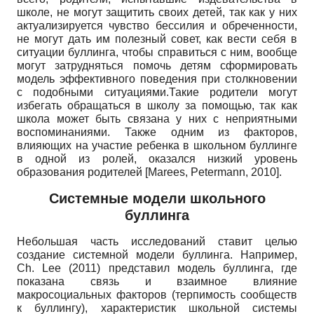
школе, не могут защитить своих детей, так как у них
актуализируется чувство бессилия и обреченности,
не могут дать им полезный совет, как вести себя в
ситуации буллинга, чтобы справиться с ним, вообще
могут затрудняться помочь детям сформировать
модель эффективного поведения при столкновении
с подобными ситуациями.Такие родители могут
избегать обращаться в школу за помощью, так как
школа может быть связана у них с неприятными
воспоминаниями. Также одним из факторов,
влияющих на участие ребенка в школьном буллинге
в одной из ролей, оказался низкий уровень
образования родителей
[Marees, Petermann,
2010].
Системные модели школьного
буллинга
Небольшая часть исследований ставит целью
создание системной модели буллинга. Например,
Ch. Lee (2011)
представил модель буллин­га, где
показана связь и взаимное влияние
макросоциальных факторов (терпимость сообществ
к буллингу), характеристик школьной системы