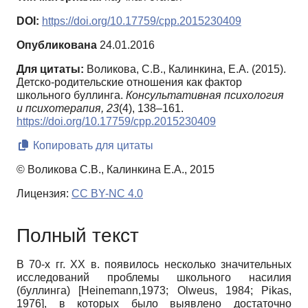
DOI:
https://doi.org/10.17759/cpp.2015230409
Опубликована
24.01.2016
Для цитаты:
Воликова, С.В., Калинкина, Е.А. (2015).
Детско-родительские отношения как фактор
школьного буллинга.
Консультативная психология
и психотерапия,
23
(4), 138–161.
https://doi.org/10.17759/cpp.2015230409
Копировать для цитаты
© Воликова С.В., Калинкина Е.А., 2015
Лицензия:
CC BY-NC 4.0
Полный текст
В 70-х гг.
XX
в. появилось несколько значительных
исследований проблемы школьного насилия
(буллинга)
[Heinemann,1973; Olweus,
1984;
Pikas,
1976], в которых было выявлено достаточно