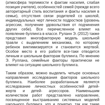
(атмосфера терпимости к фактам насилия, слабая
позиция учителя), особенностей семей (прежде всего
авторитарный стиль воспитания и факты насилия в
семье), отсутствия связи родителей со школой,
индивидуальных черт личности подростков (уровень
агрессии, получение удовольствия от подчинения
других себе). Все перечисленное влияет на
появление буллинга в классе. Руланн Э.
(2012)
также
представил многофакторную модель школьной
травли с выделением механизма, по которому
ребенок виктимизируется и становится жертвой.
Особое место в его работе все-таки отводится
личным и школьным факторам буллинга. По мнению
Э. Руллана, семейные факторы практически не
влияют на ситуацию школьного буллинга.
Таким образом, можно выделить четыре основных
направления исследования факторов школьного
буллинга. Наиболее разработанным является
исследование личностных особенностей детей-
жертв и детей- агрессоров. Наименьшим
количеством работ представлено направление,
посвященное выстраиванию системных моделей
школьного буллинга, что и понятно, так как такие