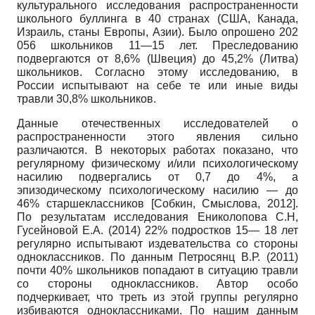
культурального исследования распространенности
школьного буллинга в 40 странах (США, Канада,
Израиль, станы Европы, Азии). Было опрошено 202
056 школьников 11—15 лет. Преследованию
подвергаются от 8,6% (Швеция) до 45,2% (Литва)
школьников. Согласно этому исследованию, в
России испытывают на себе те или иные виды
травли 30,8% школьников.
Данные отечественных исследователей о
распространенности этого явления сильно
различаются. В некоторых работах показано, что
регулярному физическому и/или психологическому
насилию подвергались от 0,7 до 4%, а
эпизодическому психологическому насилию — до
46% старшеклассников [Собкин, Смыслова, 2012].
По результатам исследования Ениколопова С.Н,
Гусейновой Е.А. (2014) 22% подростков 15— 18 лет
регулярно испытывают издевательства со стороны
одноклассников. По данным Петросянц В.Р. (2011)
почти 40% школьников попадают в ситуацию травли
со стороны одноклассников. Автор особо
подчеркивает, что треть из этой группы регулярно
избиваются одноклассниками. По нашим данным