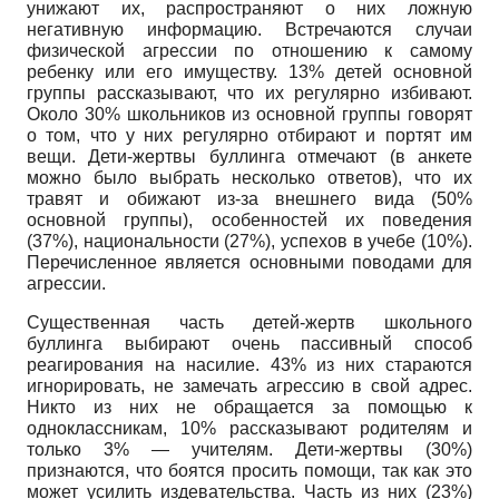
унижают их, распространяют о них ложную
негативную информацию. Встречаются случаи
физической агрессии по отношению к самому
ребенку или его имуществу. 13% детей основной
группы рассказывают, что их регулярно избивают.
Около 30% школьников из основной группы говорят
о том, что у них регулярно отбирают и портят им
вещи. Дети-жертвы буллинга отмечают (в анкете
можно было выбрать несколько ответов), что их
травят и обижают из-за внешнего вида (50%
основной группы), особенностей их поведения
(37%), национальности (27%), успехов в учебе (10%).
Перечисленное является основными поводами для
агрессии.
Существенная часть детей-жертв школьного
буллинга выбирают очень пассивный способ
реагирования на насилие. 43% из них стараются
игнорировать, не замечать агрессию в свой адрес.
Никто из них не обращается за помощью к
одноклассникам, 10% рассказывают родителям и
только 3% — учителям. Дети-жертвы (30%)
признаются, что боятся просить помощи, так как это
может усилить издевательства. Часть из них (23%)