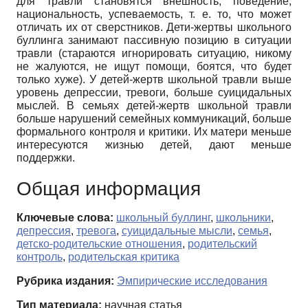
для травли становятся внешность, поведение,
национальность, успеваемость, т. е. то, что может
отличать их от сверстников. Дети-жертвы школьного
буллинга занимают пассивную позицию в ситуации
травли (стараются игнорировать ситуацию, никому
не жалуются, не ищут помощи, боятся, что будет
только хуже). У детей-жертв школьной травли выше
уровень депрессии, тревоги, больше суицидальных
мыслей. В семьях детей-жертв школьной травли
больше нарушений семейных коммуникаций, больше
формального контроля и критики. Их матери меньше
интересуются жизнью детей, дают меньше
поддержки.
Общая информация
Ключевые слова:
школьный буллинг
,
школьники
,
депрессия
,
тревога
,
суицидальные мысли
,
семья
,
детско-родительские отношения
,
родительский
контроль
,
родительская критика
Рубрика издания:
Эмпирические исследования
Тип материала:
научная статья