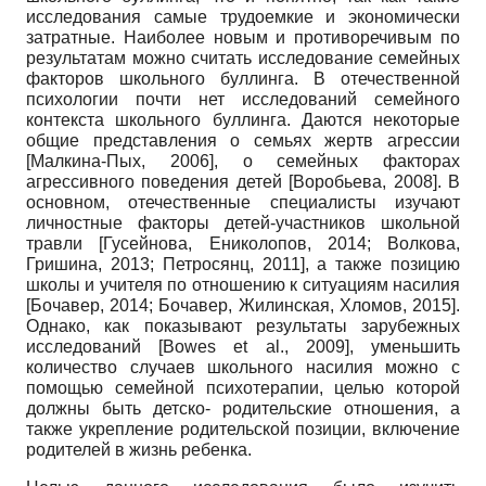
исследования самые трудоемкие и экономически
затратные. Наиболее новым и противоречивым по
результатам можно считать исследование семейных
факторов школьного буллинга. В отечественной
психологии почти нет исследований семейного
контекста школьного буллинга. Даются некоторые
общие представления о семьях жертв агрессии
[Малкина-Пых, 2006], о семейных факторах
агрессивного поведения детей [Воробьева, 2008]. В
основном, отечественные специалисты изучают
личностные факторы детей-участников школьной
травли [Гусейнова, Ениколопов, 2014; Волкова,
Гришина, 2013; Петро­сянц, 2011], а также позицию
школы и учителя по отношению к ситуациям насилия
[Бочавер, 2014; Бочавер, Жилинская, Хломов, 2015].
Однако, как показывают результаты зарубежных
исследований
[Bowes et al.,
2009], уменьшить
количество случаев школьного насилия можно с
помощью семейной психотерапии, целью которой
должны быть детско- родительские отношения, а
также укрепление родительской позиции, включение
родителей в жизнь ребенка.