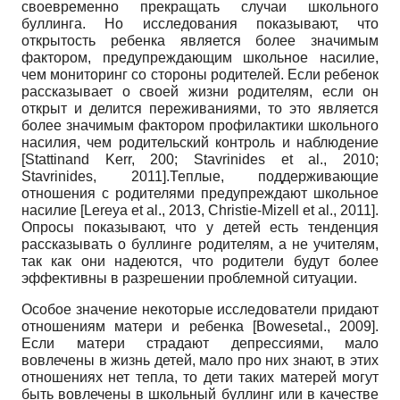
своевременно прекращать случаи школьного
буллинга. Но исследования показывают, что
открытость ребенка является более значимым
фактором, предупреждающим школьное насилие,
чем мониторинг со стороны родителей. Если ребенок
рассказывает о своей жизни родителям, если он
открыт и делится переживаниями, то это является
более значимым фактором профилактики школьного
насилия, чем родительский контроль и наблюдение
[Stattinand Kerr, 200; Stavrinides et al., 2010;
Stavrinides,
2011].Теплые, поддерживающие
отношения с родителями предупреждают школьное
насилие
[Lereya et al., 2013, Christie-Mizell et al., 2011].
Опросы показывают, что у детей есть тенденция
рассказывать о буллинге родителям, а не учителям,
так как они надеются, что родители будут более
эффективны в разрешении проблемной ситуации.
Особое значение некоторые исследователи придают
отношениям матери и ребенка
[Bowesetal., 2009].
Если матери страдают депрессиями, мало
вовлечены в жизнь детей, мало про них знают, в этих
отношениях нет тепла, то дети таких матерей могут
быть вовлечены в школьный буллинг или в качестве