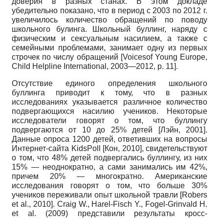
доверия в разных станах. В этом докладе
убедительно показано, что в период с 2003 по 2012 г.
увеличилось количество обращений по поводу
школьного булинга. Школьный буллинг, наряду с
физическим и сексуальным насилием, а также с
семейными проблемами, занимает одну из первых
строчек по числу обращений [
Voicesof
Young
Europe
,
Child
Helpline
International
, 2003—2012,
p
. 11].
Отсутствие единого определения школьного
буллинга приводит к тому, что в разных
исследованиях указывается различное количество
подвергающихся насилию учеников. Некоторые
исследователи говорят о том, что буллингу
подвергаются от 10 до 25% детей [Лэйн, 2001].
Данные опроса 1200 детей, ответивших на вопросы
Интернет-сайта
KidsPoll
[Кон, 2010], свидетельствуют
о том, что 48% детей подвергались буллингу, из них
15% — неоднократно, а сами занимались им 42%,
причем 20% — многократно. Американские
исследования говорят о том, что больше 30%
учеников переживали опыт школьной травли [
Robers
et
al
., 2010].
Craig W., Harel-Fisch Y., Fogel-Grinvald H.
et al.
(2009) представили результаты кросс-