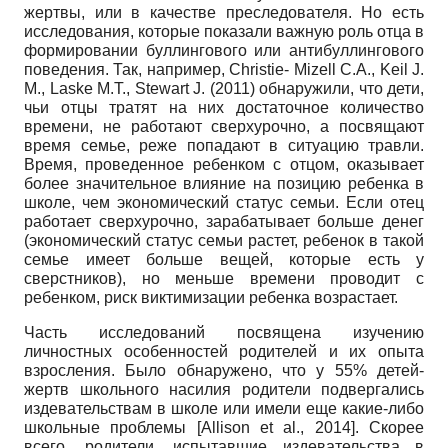
жертвы, или в качестве преследователя. Но есть
исследования, которые показали важную роль отца в
формировании буллингового или антибуллингового
поведения. Так, например,
Christie- Mizell C.A., Keil J.
M., Laske
М.Т.,
Stewart J.
(2011) обнаружили, что дети,
чьи отцы тратят на них достаточное количество
времени, не работают сверхурочно, а посвящают
время семье, реже попадают в ситуацию травли.
Время, проведенное ребенком с отцом, оказывает
более значительное влияние на позицию ребенка в
школе, чем экономический статус семьи. Если отец
работает сверхурочно, зарабатывает больше денег
(экономический статус семьи растет, ребенок в такой
семье имеет больше вещей, которые есть у
сверстников), но меньше времени проводит с
ребенком, риск виктимизации ребенка возрастает.
Часть исследований посвящена изучению
личностных особенностей родителей и их опыта
взросления. Было обнаружено, что у 55% детей-
жертв школьного насилия родители подвергались
издевательствам в школе или имели еще какие-либо
школьные проблемы
[Allison et al.,
2014]. Скорее
всего, родители, испытавшие издевательства в