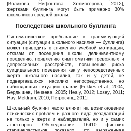
[Воликова, Нифонтова, Холмогорова, 2013],
жертвами буллинга могут быть примерно 30%
школьников средней школы.
Последствия школьного буллинга
Систематическое пребывание в травмирующей
ситуации (ситуации школьного насилия — буллинга)
может приводить к снижению учебной мотивации,
отказам от посещения школы, делинквентному
поведению, появлению симптоматики тревожных и
депрессивных расстройств, повышению риска
суицидального поведения как у непосредственных
жертв школьного насилия, так и у детей, не
подвергавшихся насилию непосредственно, но
наблюдавших ситуацию травли [
Fekkes
et
al
., 2004;
Бердышев, Нечаева, 2005;
Healy
, 2012;
Losey
, 2011;
Hay
,
Meldrum
, 2010; Петросянц, 2011].
Школьный буллинг часто влияет на возникновение
психических проблем и разного вида дезадаптаций
не только у жертв и наблюдателей, но и у самих
агрессоров. Обследование 16410 финских
старшеклассников показало, что выраженная