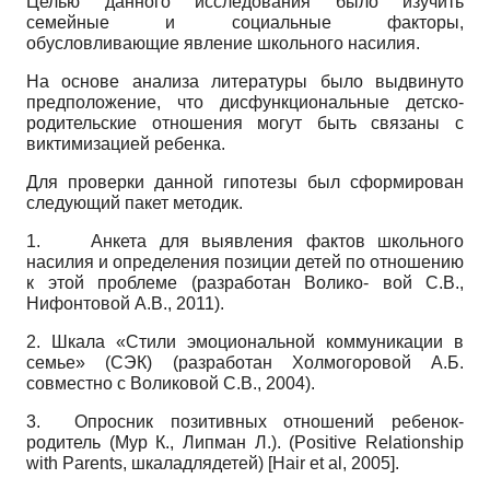
Целью данного исследования было изучить
семейные и социальные факторы,
обусловливающие явление школьного насилия.
На основе анализа литературы было выдвинуто
предположение, что дисфункциональные детско-
родительские отношения могут быть связаны с
виктимизацией ребенка.
Для проверки данной гипотезы был сформирован
следующий пакет методик.
1.
Анкета для выявления фактов школьного
насилия и определения позиции детей по отношению
к этой проблеме (разработан Волико- вой С.В.,
Нифонтовой А.В., 2011).
2. Шкала «Стили эмоциональной коммуникации в
семье» (СЭК) (разработан Холмогоровой А.Б.
совместно с Воликовой С.В., 2004).
3.
Опросник позитивных отношений ребенок-
родитель (Мур К., Липман Л.).
(Positive Relationship
with Parents,
шкаладлядетей)
[Hair et al,
2005].