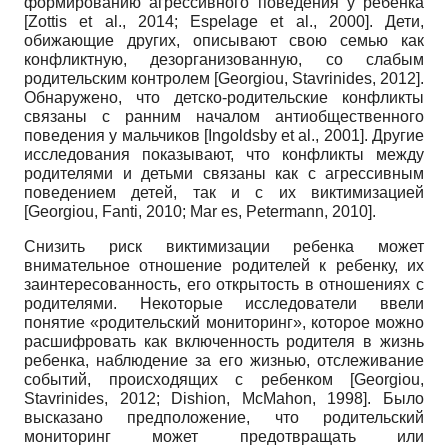
формированию агрессивного поведения у ребенка
[Zottis et al.,
2014;
Espelage et al.,
2000]. Дети,
обижающие других, описывают свою семью как
конфликтную, дезорганизованную, со слабым
родительским контролем
[Georgiou, Stavrinides,
2012].
Обнаружено, что детско-родительские конфликты
связаны с ранним началом антиобщественного
поведения у мальчиков
[Ingoldsby et al.,
2001]. Другие
исследования показывают, что конфликты между
родителями и детьми связаны как с агрессивным
поведением детей, так и с их виктимизацией
[Georgiou, Fanti, 2010; Mar es, Petermann, 2010].
Снизить риск виктимизации ребенка может
внимательное отношение родителей к ребенку, их
заинтересованность, его открытость в отношениях с
родителями. Некоторые исследователи ввели
понятие «родительский мониторинг», которое можно
расшифровать как вклю­ченность родителя в жизнь
ребенка, наблюдение за его жизнью, отслеживание
событий, происходящих с ребенком
[Georgiou,
Stavrinides, 2012; Dishion, McMahon, 1998].
Было
высказано предположение, что родительский
мониторинг может предотвращать или