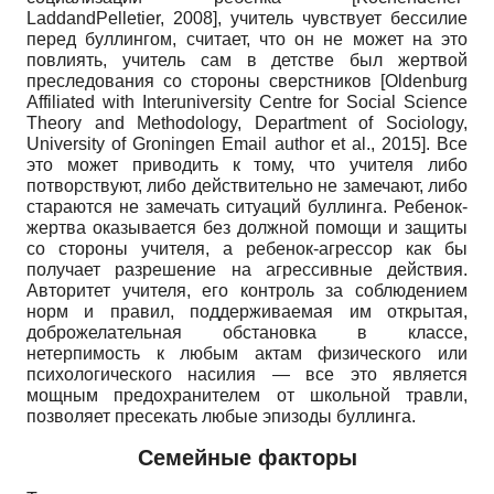
LaddandPelletier,
2008], учитель чувствует бессилие
перед буллингом, считает, что он не может на это
повлиять, учитель сам в детстве был жертвой
преследования со стороны сверстников
[Oldenburg
Affiliated with Interuniversity Centre for Social Science
Theory and Methodology, Department of Sociology,
University of Groningen Email author et al.,
2015]. Все
это может приводить к тому, что учителя либо
потворствуют, либо действительно не замечают, либо
стараются не замечать ситуаций буллинга. Ребенок-
жертва оказывается без должной помощи и защиты
со стороны учителя, а ребенок-агрессор как бы
получает разрешение на агрессивные действия.
Авторитет учителя, его контроль за соблюдением
норм и правил, поддерживаемая им открытая,
доброжелательная обстановка в классе,
нетерпимость к любым актам физического или
психологического насилия — все это является
мощным предохранителем от школьной травли,
позволяет пресекать любые эпизоды буллинга.
Семейные факторы