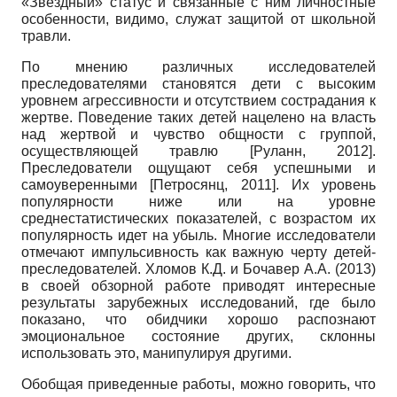
«Звездный» статус и связанные с ним личностные
особенности, видимо, служат защитой от школьной
травли.
По мнению различных исследователей
преследователями становятся дети с высоким
уровнем агрессивности и отсутствием сострадания к
жертве. Поведение таких детей нацелено на власть
над жертвой и чувство общности с группой,
осуществляющей травлю [Руланн, 2012].
Преследователи ощущают себя успешными и
самоуверенными [Петросянц, 2011]. Их уровень
популярности ниже или на уровне
среднестатистических показателей, с возрастом их
популярность идет на убыль. Многие исследователи
отмечают импульсивность как важную черту детей-
преследователей. Хломов К.Д. и Бочавер А.А. (2013)
в своей обзорной работе приводят интересные
результаты зарубежных исследований, где было
показано, что обидчики хорошо распознают
эмоциональное состояние других, склонны
использовать это, манипулируя другими.
Обобщая приведенные работы, можно говорить, что