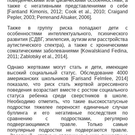
поведенческими или физическими особенностями, а
также с негативными представлениями о себе
[Fantiand Kimonis,
2012;
Cook et al.,
2010;
Craigand
Pepler,
2003;
Perrenand Alsaker,
2006].
Также в группу риска попадают дети с
особенностями интеллектуального, психического
развития (СДВГ, эпилепсия, аутизм или расстройства
аутистического спектра), а также с хроническими
соматическими заболеваниями
[Kowalskiand Fedina,
2011;
Zablotsky et al.,
2014].
Однако жертвами могут стать и дети, имеющие
высокий социальный статус. Обследование 4000
американских школьников
[Farisand Felmlee,
2014]
показало, что риск стать жертвой агрессивного
поведения возрастает вместе с ростом социального
статуса ребенка среди сверстников в школе.
Необходимо отметить, что такие высокостатусные
подростки тяжелее переносят единичные случаи
буллинга и его негативные последствия по
сравнению с подростками, регулярно
подвергающимися травле. Только самые
популярные подростки не подвергаются травле.