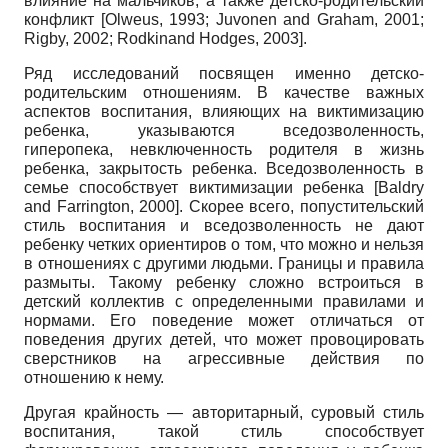
влияние на мальчиков, а также детско-родительский
конфликт
[Olweus,
1993;
Juvonen and Graham,
2001;
Rigby,
2002;
Rodkinand Hodges,
2003].
Ряд исследований посвящен именно детско-
родительским отношениям. В качестве важных
аспектов воспитания, влияющих на виктимизацию
ребенка, указываются вседозволенность,
гиперопека, невключенность родителя в жизнь
ребенка, закрытость ребенка. Вседозволенность в
семье способствует виктимизации ребенка
[Baldry
and Farrington,
2000]. Скорее всего, попустительский
стиль воспитания и вседозволенность не дают
ребенку четких ориентиров о том, что можно и нельзя
в отношениях с другими людьми. Границы и правила
размыты. Такому ребенку сложно встроиться в
детский коллектив с определенными правилами и
нормами. Его поведение может отличаться от
поведения других детей, что может провоцировать
сверстников на агрессивные действия по
отношению к нему.
Другая крайность — авторитарный, суровый стиль
воспитания, такой стиль способствует