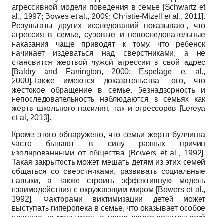
агрессивной модели поведения в семье
[Schwartz et
al.,
1997;
Bowes et al.,
2009;
Christie-Mizell et al.,
2011].
Результаты других исследований показывают, что
агрессия в семье, суровые и непоследовательные
наказания чаще приводят к тому, что ребенок
начинает издеваться над сверстниками, а не
становится жертвой чужой агрессии в свой адрес
[Baldry and Farrington,
2000;
Espelage et al.,
2000].Также имеются доказательства того, что
жестокое обращение в семье, безнадзорность и
непоследовательность наблюдаются в семьях как
жертв школьного насилия, так и агрессоров
[Lereya
et al,
2013].
Кроме этого обнаружено, что семьи жертв буллинга
часто бывают в силу разных причин
изолированными от общества
[Bowers et al.,
1992].
Такая закрытость может мешать детям из этих семей
общаться со сверстниками, развивать социальные
навыки, а также строить эффективную модель
взаимодействия с окружающим миром
[Bowers et al.,
1992]. Факторами викти­мизации детей может
выступать гиперопека в семье, что оказывает особое