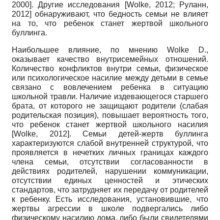
2000]. Другие исследования
[Wolke,
2012; Руланн,
2012] обнаруживают, что бедность семьи не влияет
на то, что ребенок станет жертвой школьного
буллинга.
Наибольшее влияние, по мнению
Wolke D.,
оказывает качество вну­трисемейных отношений.
Количество конфликтов внутри семьи, физическое
или психологическое насилие между детьми в семье
связано с вовлечением ребенка в ситуацию
школьной травли. Наличие издевающегося старшего
брата, от которого не защищают родители (слабая
родительская позиция), повышает вероятность того,
что ребенок станет жертвой школьного насилия
[Wolke,
2012]. Семьи детей-жертв буллинга
характеризуются слабой внутренней структурой, что
проявляется в нечетких личных границах каждого
члена семьи, отсутствии согласованности в
действиях родителей, нарушении коммуникации,
отсутствии единых ценностей и этических
стандартов, что затрудняет их передачу от родителей
к ребенку. Есть исследования, установившие, что
жертвы агрессии в школе подвергались либо
физическому насилию дома, либо были свидетелями