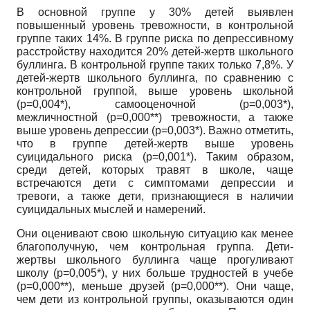
В основной группе у 30% детей выявлен
повышенный уровень тревожности, в контрольной
группе таких 14%. В группе риска по депрессивному
расстройству находится 20% детей-жертв школьного
буллинга. В контрольной группе таких только 7,8%. У
детей-жертв школьного бул­линга, по сравнению с
контрольной группой, выше уровень школьной
(р=0,004*), самооценочной (р=0,003*),
межличностной (р=0,000**) тревожности, а также
выше уровень депрессии (р=0,003*). Важно отметить,
что в группе детей-жертв выше уровень
суицидального риска (р=0,001*). Таким образом,
среди детей, которых травят в школе, чаще
встречаются дети с симптомами депрессии и
тревоги, а также дети, признающиеся в наличии
суицидальных мыслей и намерений.
Они оценивают свою школьную ситуацию как менее
благополучную, чем контрольная группа. Дети-
жертвы школьного буллинга чаще прогуливают
школу (р=0,005*), у них больше трудностей в учебе
(р=0,000**), меньше друзей (р=0,000**). Они чаще,
чем дети из контрольной группы, оказываются один