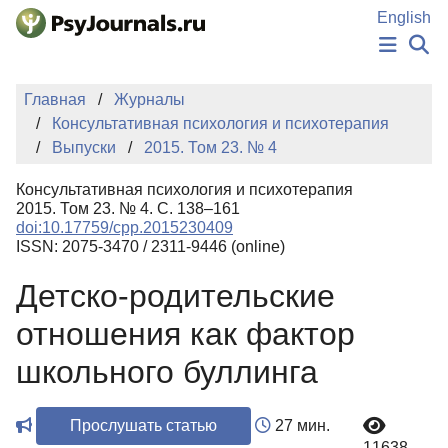
Перейти к основному содержанию
English
НОВОСТИ
Главная
Журналы
ИЗДАНИЯ
Консультативная психология и психотерапия
АВТОРЫ
Выпуски
2015. Том 23. № 4
ПОДАТЬ РУКОПИСЬ
БАЗА ЗНАНИЙ
Консультативная психология и психотерапия
КЛЮЧЕВЫЕ СЛОВА
2015. Том 23. № 4. С. 138–161
Регистрация
Вход
doi:10.17759/cpp.2015230409
ISSN: 2075-3470 / 2311-9446 (online)
Детско-родительские
отношения как фактор
школьного буллинга
Прослушать статью
27 мин.
11638