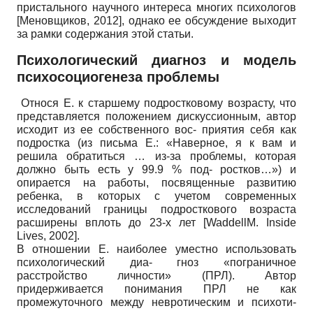
пристального научного интереса многих психологов
[
Меновщиков, 2012
]
, однако ее обсуждение выходит
за рамки содержания этой статьи.
Психологический диагноз и модель
психосоциогенеза проблемы
Относя Е. к старшему подростковому возрасту, что
представляется положением дискуссионным, автор
исходит из ее собственного вос- приятия себя как
подростка (из письма Е.: «Наверное, я к вам и
решила обратиться … из-за проблемы, которая
должно быть есть у 99.9 % под- ростков…») и
опирается на работы, посвященные развитию
ребенка, в которых с учетом современных
исследований границы подросткового возраста
расширены вплоть до 23-х лет
[
WaddellM. Inside
Lives, 2002
]
.
В отношении Е. наиболее уместно использовать
психологический диа- гноз «пограничное
расстройство личности» (ПРЛ). Автор
придерживается понимания ПРЛ не как
промежуточного между невротическим и психоти-