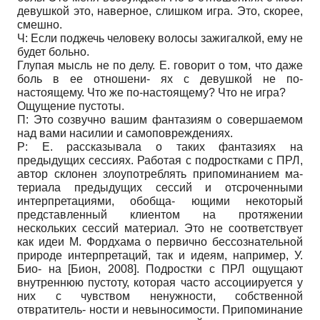
девушкой это, наверное, слишком игра. Это, скорее,
смешно.
Ч: Если поджечь человеку волосы зажигалкой, ему не
будет больно.
Глупая мысль не по делу. Е. говорит о том, что даже
боль в ее отношени- ях с девушкой не по-
настоящему. Что же по-настоящему? Что не игра?
Ощущение пустоты.
П: Это созвучно вашим фантазиям о совершаемом
над вами насилии и самоповреждениях.
Р: Е. рассказывала о таких фантазиях на
предыдущих сессиях. Работая с подростками с ПРЛ,
автор склонен злоупотреблять припоминанием ма-
териала предыдущих сессий и отсроченными
интерпретациями, обобща- ющими некоторый
представленный клиентом на протяжении
нескольких сессий материал. Это не соответствует
как идеи М. Фордхама о первично бессознательной
природе интерпретаций, так и идеям, например, У.
Био- на
[
Бион, 2008
]
. Подростки с ПРЛ ощущают
внутреннюю пустоту, которая часто ассоциируется у
них с чувством ненужности, собственной
отвратитель- ности и невыносимости. Припоминание