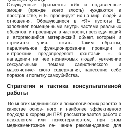
Отчужденные фрагменты «Я» и подавленные
эмоции (прежде всего злость) нуждаются в
пространстве, и Е. проецирует их на мир, людей и
отношения. Образующиеся в «Я» пустоты Е.
заполняет помещенными внутрь частями реальных
объектов, интроецируя, в частности, преследу- ющий
и вторгающийся материнский объект, который и
стремится унич- тожить. Таким образом,
параллельное функционирование проекции и
интроекции предопределяет фантазии Е. о
нападении на нее незнакомых людей, увлечение
сексуальными темами садистического и
мазохистиче- ского содержания, нанесение себе
порезов и попытку самоубийства.
Стратегия и тактика консультативной
работы
Во многих медицинских и психологических работах в
качестве основ- ного и наиболее эффективного
подхода к коррекции ПРЛ рассматривается работа с
психологом или психотерапевтом, при этом
медикаментозное ле- чение рекомендовано для