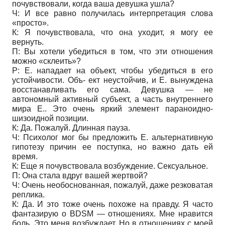
почувствовали, когда ваша девушка ушла?
Ч: И все равно получилась интерпретация слова
«просто».
К: Я почувствовала, что она уходит, я могу ее
вернуть.
П: Вы хотели убедиться в том, что эти отношения
можно «склеить»?
Р: Е. нападает на объект, чтобы убедиться в его
устойчивости. Объ- ект неустойчив, и Е. вынуждена
восстанавливать его сама. Девушка — не
автономный активный субъект, а часть внутреннего
мира Е.. Это очень яркий элемент параноидно-
шизоидной позиции.
К: Да. Пожалуй. Длинная пауза.
Ч: Психолог мог бы предложить Е. альтернативную
гипотезу причин ее поступка, но важно дать ей
время.
К: Еще я почувствовала возбуждение. Сексуальное.
П: Она стала вдруг вашей жертвой?
Ч: Очень необоснованная, пожалуй, даже резковатая
реплика.
К: Да. И это тоже очень похоже на правду. Я часто
фантазирую о BDSM — отношениях. Мне нравится
боль. Это меня возбуждает. Но в отношениях с моей