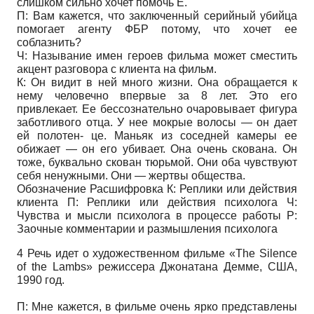
слишком сильно хочет помочь Е.
П: Вам кажется, что заключенный серийный убийца
помогает агенту ФБР потому, что хочет ее
соблазнить?
Ч: Называние имен героев фильма может сместить
акцент разговора с клиента на фильм.
К: Он видит в ней много жизни. Она обращается к
нему человечно впервые за 8 лет. Это его
привлекает. Ее бессознательно очаровывает фигура
заботливого отца. У нее мокрые волосы — он дает
ей полотен- це. Маньяк из соседней камеры ее
обижает — он его убивает. Она очень скована. Он
тоже, буквально скован тюрьмой. Они оба чувствуют
себя ненужными. Они — жертвы общества.
Обозначение Расшифровка К: Реплики или действия
клиента П: Реплики или действия психолога Ч:
Чувства и мысли психолога в процессе работы Р:
Заочные комментарии и размышления психолога
4 Речь идет о художественном фильме «The Silence
of the Lambs» режиссера Джонатана Демме, США,
1990 год.
П: Мне кажется, в фильме очень ярко представлены