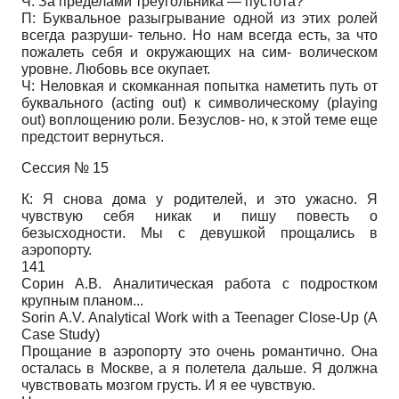
Ч: За пределами треугольника — пустота?
П: Буквальное разыгрывание одной из этих ролей
всегда разруши- тельно. Но нам всегда есть, за что
пожалеть себя и окружающих на сим- волическом
уровне. Любовь все окупает.
Ч: Неловкая и скомканная попытка наметить путь от
буквального (acting out) к символическому (playing
out) воплощению роли. Безуслов- но, к этой теме еще
предстоит вернуться.
Сессия № 15
К: Я снова дома у родителей, и это ужасно. Я
чувствую себя никак и пишу повесть о
безысходности. Мы с девушкой прощались в
аэропорту.
141
Сорин А.В. Аналитическая работа с подростком
крупным планом...
Sorin A.V. Analytical Work with a Teenager Close-Up (A
Case Study)
Прощание в аэропорту это очень романтично. Она
осталась в Москве, а я полетела дальше. Я должна
чувствовать мозгом грусть. И я ее чувствую.