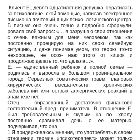
Клиент Е., девятнадцатилетняя девушка, обратилась
за психологиче- ской помощью, написав электронное
письмо на почтовый ящик психо- логического центра.
В письме она очень точно и подробно сформули-
ровала свой запрос: «… я разрушаю свои отношения
с очень важным для меня человеком, так как
постоянно проецирую на них свою семейную
ситуацию, и даже понимая умом, что творю что-то
нехорошее, не осоз- наю этого от кишок и
продолжаю делать то, что делала…».
Е. — единственный ребенок в полной семье —
родилась и выросла в большом провинциальном
городе. Серьезных соматических травм, плановых
хирургических вмешательств, хронических
заболеваний или острых аллергических реакций в
анамнезе нет.
Отец — образованный, достаточно финансово
состоятельный пред- приниматель. В отношении Е.
был требовательным и скупым на по- хвалу,
постоянно сравнивал дочь с ее матерью,
подчеркивая, что она
1 Я придерживаюсь мнения, что употреблять в своем
отношении термин «психотерапевт» может только