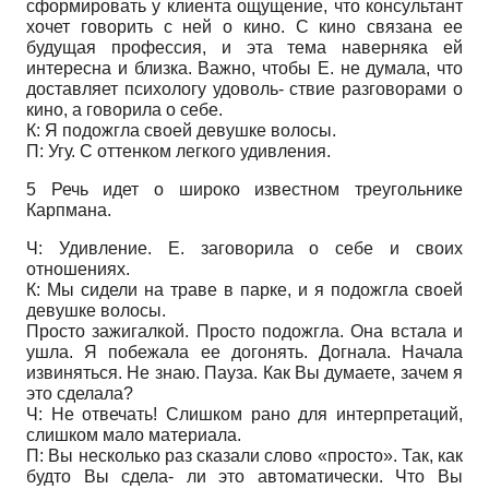
сформировать у клиента ощущение, что консультант
хочет говорить с ней о кино. С кино связана ее
будущая профессия, и эта тема наверняка ей
интересна и близка. Важно, чтобы Е. не думала, что
доставляет психологу удоволь- ствие разговорами о
кино, а говорила о себе.
К: Я подожгла своей девушке волосы.
П: Угу. С оттенком легкого удивления.
5 Речь идет о широко известном треугольнике
Карпмана.
Ч: Удивление. Е. заговорила о себе и своих
отношениях.
К: Мы сидели на траве в парке, и я подожгла своей
девушке волосы.
Просто зажигалкой. Просто подожгла. Она встала и
ушла. Я побежала ее догонять. Догнала. Начала
извиняться. Не знаю. Пауза. Как Вы думаете, зачем я
это сделала?
Ч: Не отвечать! Слишком рано для интерпретаций,
слишком мало материала.
П: Вы несколько раз сказали слово «просто». Так, как
будто Вы сдела- ли это автоматически. Что Вы