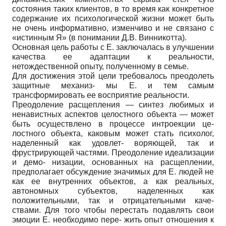
состояния таких клиентов, в то время как конкретное
содержание их психологической жизни может быть
не очень информативно, изменчиво и не связано с
«истинным Я» (в понимании Д.В. Винникотта).
Основная цель работы с Е. заключалась в улучшении
качества ее адаптации к реальности,
нетождественной опыту, полученному в семье.
Для достижения этой цели требовалось преодолеть
защитные механиз- мы Е. и тем самым
трансформировать ее восприятие реальности.
Преодоление расщепления — синтез любимых и
ненавистных аспектов целостного объекта — может
быть осуществлено в процессе интроекции це-
лостного объекта, каковым может стать психолог,
наделенный как удовлет- воряющей, так и
фрустрирующей частями. Преодоление идеализации
и демо- низации, основанных на расщеплении,
предполагает обсуждение значимых для Е. людей не
как ее внутренних объектов, а как реальных,
автономных субъектов, наделенных как
положительными, так и отрицательными каче-
ствами. Для того чтобы перестать подавлять свои
эмоции Е. необходимо пере- жить опыт отношения к