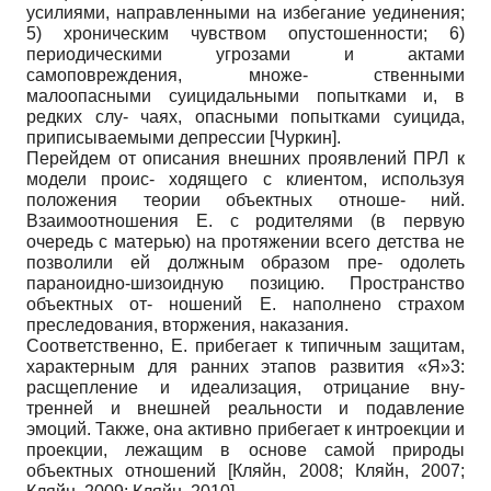
усилиями, направленными на избегание уединения;
5) хроническим чувством опустошенности; 6)
периодическими угрозами и актами
самоповреждения, множе- ственными
малоопасными суицидальными попытками и, в
редких слу- чаях, опасными попытками суицида,
приписываемыми депрессии
[
Чуркин
]
.
Перейдем от описания внешних проявлений ПРЛ к
модели проис- ходящего с клиентом, используя
положения теории объектных отноше- ний.
Взаимоотношения Е. с родителями (в первую
очередь с матерью) на протяжении всего детства не
позволили ей должным образом пре- одолеть
параноидно-шизоидную позицию. Пространство
объектных от- ношений Е. наполнено страхом
преследования, вторжения, наказания.
Соответственно, Е. прибегает к типичным защитам,
характерным для ранних этапов развития «Я»3:
расщепление и идеализация, отрицание вну-
тренней и внешней реальности и подавление
эмоций. Также, она активно прибегает к интроекции и
проекции, лежащим в основе самой природы
объектных отношений
[
Кляйн, 2008
;
Кляйн, 2007
;