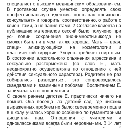
специалист с высшим медицинским образовани- ем.
В противном случае уместно определять свою
профессиональную идентич- ность как «психолог-
консультант» и говорить, соответственно, о работе с
клиен- тами, а не пациентами. 2 Согласие клиента на
публикацию материалов сессий было получено при
ус- ловии сохранения анонимности.никогда не
сможет быть ни в чем так же хороша. Мать — врач,
специ- ализирующийся на косметологии и
пластической хирургии. Злоупо- требляет спиртным.
В состоянии алкогольного опьянения агрессивна и
сексуально расторможена (со слов Е., мать
неоднократно осуществляла по отношению к ней
действия сексуального характера). Родители не раз
собирались разводиться, это сопровождалось
скандалами и взаимными побоями. Воспитанием Е.
занималась в основном няня.
О своем раннем детстве Е. практически ничего не
помнит. Она посеща- ла детский сад, где никаких
выраженных проблем не было; своевременно пошла
в школу, училась хорошо особенно по гуманитарным
дисципли- нам. Отношения с учителями и
одноклассниками всегда были неровны- ми. В 14 лет