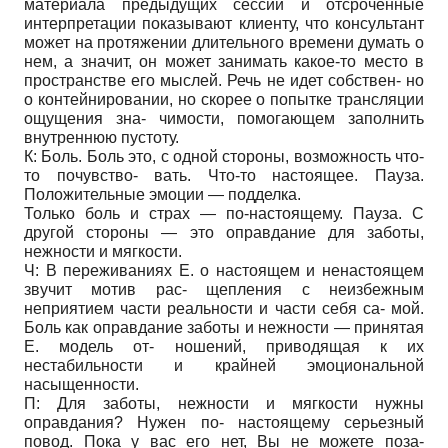
материала предыдущих сессий и отсроченные
интерпретации показывают клиенту, что консультант
может на протяжении длительного времени думать о
нем, а значит, он может занимать какое-то место в
пространстве его мыслей. Речь не идет собствен- но
о контейнировании, но скорее о попытке трансляции
ощущения зна- чимости, помогающем заполнить
внутреннюю пустоту.
К: Боль. Боль это, с одной стороны, возможность что-
то почувство- вать. Что-то настоящее. Пауза.
Положительные эмоции — подделка.
Только боль и страх — по-настоящему. Пауза. С
другой стороны — это оправдание для заботы,
нежности и мягкости.
Ч: В переживаниях Е. о настоящем и ненастоящем
звучит мотив рас- щепления с неизбежным
неприятием части реальности и части себя са- мой.
Боль как оправдание заботы и нежности — принятая
Е. модель от- ношений, приводящая к их
нестабильности и крайней эмоциональной
насыщенности.
П: Для заботы, нежности и мягкости нужны
оправдания? Нужен по- настоящему серьезный
повод. Пока у вас его нет, Вы не можете поза-