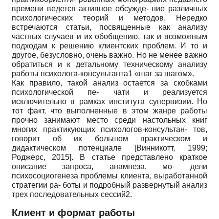
времени ведется активное обсужде- ние различных
психологических теорий и методов. Нередко
встречаются статьи, посвященные как анализу
частных случаев и их обобщению, так и возможным
подходам к решению клиентских проблем. И то и
другое, безусловно, очень важно. Но не менее важно
обратиться и к детальному техническому анализу
работы психолога-консультанта1 «шаг за шагом».
Как правило, такой анализ остается за скобками
психологической пе- чати и реализуется
исключительно в рамках института супервизии. Но
тот факт, что выполненные в этом жанре работы
прочно занимают место среди настольных книг
многих практикующих психологов-консультан- тов,
говорит об их большом практическом и
дидактическом потенциале
[
Винникотт, 1999
;
Роджерс, 2015
]
. В статье представлено краткое
описание запроса, анамнеза, мо- дели
психосоциогенеза проблемы клиента, выработанной
стратегии ра- боты и подробный развернутый анализ
трех последовательных сессий2.
Клиент и формат работы