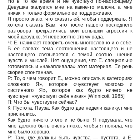
Но в то же время и не чувствую по-настоящему.
Девушка жалуется мне на какие-то мелочи, а мне
никак, я только формально ее поддерживаю.
Я просто знаю, что сказать ей, чтобы поддержать. Я
хотела сказать Вам, что после нашего последнего
разговора прекратились мои вспышки агрессии к
моей девушке. Я невероятно этому рада.
Ч: Е. начинает говорить очень многословно и о себе.
В ее словах тема соотношения настоящего и не
настоящего связывается с темой соотно- шения
чувств и мыслей. Нет ощущения, что Е. специально
готовилась и «накапливала» этот материал. Ее речь
скорее спонтанная.
Р: То, о чем говорит Е., можно описать в категориях
«ложного Я», которое «чувствует мозгом» и
«истинного Я», которое как будто ничего не
чувствует, «чувствует себя никак»
[
Winnicott, 1965
]
.
П: Что Вы чувствуете сейчас?
К: Пустота. Пауза. Как будто две недели каникул мне
приснились.
Как будто ничего этого и не было. Я подумала, что
мне должно быть очень плохо, чтобы я поняла, что
мне было хорошо.
Р: Там, где должны быть чувства — пустота, и Е.