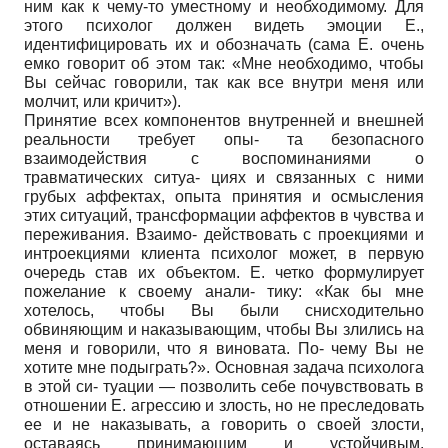
ним как к чему-то уместному и необходимому. Для
этого психолог должен видеть эмоции Е.,
идентифицировать их и обозначать (сама Е. очень
емко говорит об этом так: «Мне необходимо, чтобы
Вы сейчас говорили, так как все внутри меня или
молчит, или кричит»).
Принятие всех компонентов внутренней и внешней
реальности требует опы- та безопасного
взаимодействия с воспоминаниями о
травматических ситуа- циях и связанных с ними
грубых аффектах, опыта принятия и осмысления
этих ситуаций, трансформации аффектов в чувства и
переживания. Взаимо- действовать с проекциями и
интроекциями клиента психолог может, в первую
очередь став их объектом. Е. четко формулирует
пожелание к своему анали- тику: «Как бы мне
хотелось, чтобы Вы были снисходительно
обвиняющим и наказывающим, чтобы Вы злились на
меня и говорили, что я виновата. По- чему Вы не
хотите мне подыграть?». Основная задача психолога
в этой си- туации — позволить себе почувствовать в
отношении Е. агрессию и злость, но не преследовать
ее и не наказывать, а говорить о своей злости,
оставаясь принимающим и устойчивым.