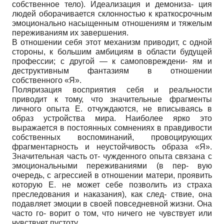
собственное тело). Идеализация и демониза- ция
людей оборачивается склонностью к краткосрочным
эмоционально насыщенным отношениям и тяжелым
переживаниям их завершения.
В отношении себя этот механизм приводит, с одной
стороны, к большим амбициям в области будущей
профессии; с другой — к самоповреждени- ям и
деструктивным фантазиям в отношении
собственного «Я».
Поляризация восприятия себя и реальности
приводит к тому, что значительные фрагменты
личного опыта Е. отчуждаются, не вписываясь в
образ устройства мира. Наиболее ярко это
выражается в постоянных сомнениях в правдивости
собственных воспоминаний, провоцирующих
фрагментарность и неустойчивость образа «Я».
Значительная часть от- чужденного опыта связана с
эмоциональными переживаниями (в пер- вую
очередь, с агрессией в отношении матери, проявить
которую Е. не может себе позволить из страха
преследования и наказания), как след- ствие, она
подавляет эмоции в своей повседневной жизни. Она
часто го- ворит о том, что ничего не чувствует или
чувствует пустоту.