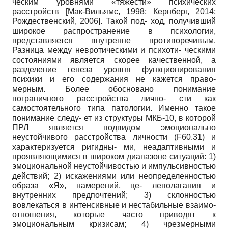
ческим уровнями «тяжести» психических
расстройств
[
Мак-Вильямс, 1998
;
Кернберг, 2014
;
Рождественский, 2006
]
. Такой под- ход, получивший
широкое распространение в психологии,
представляется внутренне противоречивым.
Разница между невротическими и психоти- ческими
состояниями является скорее качественной, а
разделение генеза уровня функционирования
психики и его содержания не кажется право-
мерным. Более обосновано понимание
пограничного расстройства лично- сти как
самостоятельного типа патологии. Именно такое
понимание следу- ет из структуры МКБ-10, в которой
ПРЛ является подвидом эмоционально
неустойчивого расстройства личности (F60.31) и
характеризуется ригидны- ми, неадаптивными и
проявляющимися в широком диапазоне ситуаций: 1)
эмоциональной неустойчивостью и импульсивностью
действий; 2) искажениями или неопределенностью
образа «Я», намерений, це- леполагания и
внутренних предпочтений; 3) склонностью
вовлекаться в интенсивные и нестабильные взаимо-
отношения, которые часто приводят к
эмоциональным кризисам; 4) чрезмерными