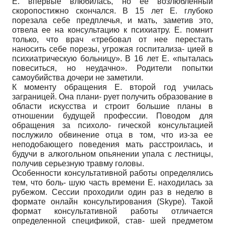
Е. впервые влюбилась, но ее возлюбленный
скоропостижно скончался. В 15 лет Е. глубоко
порезала себе предплечья, и мать, заметив это,
отвела ее на консультацию к психиатру. Е. помнит
только, что врач «требовал от нее перестать
наносить себе порезы, угрожая госпитализа- цией в
психиатрическую больницу». В 16 лет Е. «пыталась
повеситься, но неудачно». Родители попытки
самоубийства дочери не заметили.
К моменту обращения Е. второй год училась
заграницей. Она плани- рует получить образование в
области искусства и строит большие планы в
отношении будущей профессии. Поводом для
обращения за психоло- гической консультацией
послужило обвинение отца в том, что из-за ее
неподобающего поведения мать расстроилась, и
будучи в алкогольном опьянении упала с лестницы,
получив серьезную травму головы.
Особенности консультативной работы определялись
тем, что боль- шую часть времени Е. находилась за
рубежом. Сессии проходили один раз в неделю в
формате онлайн консультирования (Skype). Такой
формат консультативной работы отличается
определенной спецификой, став- шей предметом