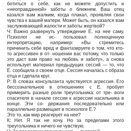
ботиться о себе, как не можете допустить и
«неоправданной» заботы о ближнем. Ваш отец
казался вам жалким, когда плакал, проявляя свои
чувства к вашей матери. Может быть, он казался вам
заслуживающей жалости и заботы жертвой?
Ч: Важно развернуть утверждение Е. на нее саму.
Психолог не ис- пользовал полноценную
интерпретацию, например: «Вы стремитесь
причинить себе вред и фантазируете о том, что кто-
то агрессивен в от- ношении вас потому, что только
это даст вам право на любовь и заботу», а снова
использует материал предыдущих сессий — то, что
Е. сообщила о своем отце. Сессия началась с образа
отца и сделала круг.
Р: В словах консультанта чувствуется агрессия. Его
бессознательное в отношениях с Е. пробует
примерить разные роли треугольника: от тре- воги
спасителя в начале сессии к агрессии насильника в
конце. Эти со- держания последовательно или
параллельно размещает в психологе Е.?
Это то, как мир реагирует на нее?
К: Нет. Я так не хочу. Но за пределами этого
треугольника я ничего не чувствую.