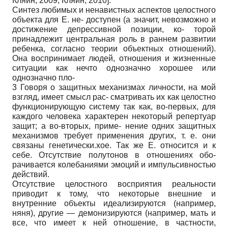
Кляйн, 2009
;
Кляйн, 2010
]
.
Синтез любимых и ненавистных аспектов целостного
объекта для Е. не- доступен (а значит, невозможно и
достижение депрессивной позиции, ко- торой
принадлежит центральная роль в раннем развитии
ребенка, согласно теории объектных отношений).
Она воспринимает людей, отношения и жизненные
ситуации как нечто однозначно хорошее или
однозначно пло-
3 Говоря о защитных механизмах личности, на мой
взгляд, имеет смысл рас- сматривать их как целостно
функционирующую систему так как, во-первых, для
каждого человека характерен некоторый репертуар
защит; а во-вторых, приме- нение одних защитных
механизмов требует применения других, т. е. они
связаны генетически.хое. Так же Е. относится и к
себе. Отсутствие полутонов в отношениях обо-
рачивается колебаниями эмоций и импульсивностью
действий.
Отсутствие целостного восприятия реальности
приводит к тому, что некоторые внешние и
внутренние объекты идеализируются (например,
няня), другие — демонизируются (например, мать и
все, что имеет к ней отношение, в частности,