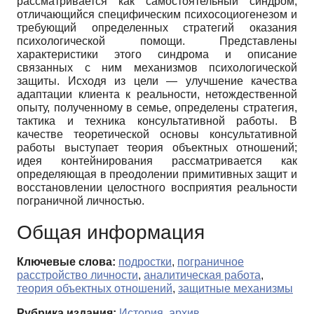
рассматривается как самостоятельный синдром,
отличающийся специфическим психосоциогенезом и
требующий определенных стратегий оказания
психологической помощи. Представлены
характеристики этого синдрома и описание
связанных с ним механизмов психологической
защиты. Исходя из цели — улучшение качества
адаптации клиента к реальности, нетождественной
опыту, полученному в семье, определены стратегия,
тактика и техника консультативной работы. В
качестве теоретической основы консультативной
работы выступает теория объектных отношений;
идея контейнирования рассматривается как
определяющая в преодолении примитивных защит и
восстановлении целостного восприятия реальности
пограничной личностью.
Общая информация
Ключевые слова:
подростки
,
пограничное
расстройство личности
,
аналитическая работа
,
теория объектных отношений
,
защитные механизмы
Рубрика издания:
История, архив