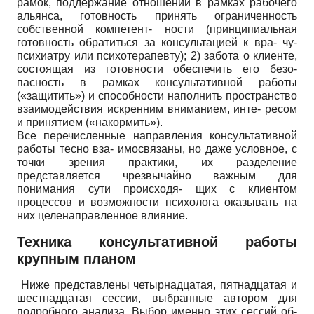
рамок, поддержание отношений в рамках рабочего
альянса, готовность принять ограниченность
собственной компетент- ности (принципиальная
готовность обратиться за консультацией к вра- чу-
психиатру или психотерапевту); 2) забота о клиенте,
состоящая из готовности обеспечить его безо-
пасность в рамках консультативной работы
(«защитить») и способности наполнить пространство
взаимодействия искренним вниманием, инте- ресом
и принятием («накормить»).
Все перечисленные направления консультативной
работы тесно вза- имосвязаны, но даже условное, с
точки зрения практики, их разделение
представляется чрезвычайно важным для
понимания сути происходя- щих с клиентом
процессов и возможности психолога оказывать на
них целенаправленное влияние.
Техника консультативной работы
крупным планом
Ниже представлены четырнадцатая, пятнадцатая и
шестнадцатая сессии, выбранные автором для
подробного анализа. Выбор именно этих сессий об-