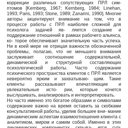
коррекции различных сопутствующих ПРЛ сим-
птомов
[
Kernberg, 1967
;
Kernberg, 1984
;
Linehan,
1993
;
Paris, 1993
;
Stone, 1989
;
Zanarini, 1990
]
. Многие
авторы акцентируют внимание на том, что в
процессе работы с ПРЛ наиболее сложной для
психолога задачей яв- ляется создание и
поддержание отношений в рамках рабочего альянса,
ко- торое обеспечивает значительную часть успеха.
Ни в коей мере не отрицая важности обозначенной
проблемы, полагаю, что не меньшего внимания
заслуживает соотношение содержательной,
динамической и структурной составляющих
психологической работы. Часто содержание
психического пространства клиентов с ПРЛ является
невероятно ярким и захватываю- щим. Такие
клиенты рассказывают впечатляющие и
увлекательные исто- рии, которые хочется
выслушивать, анализировать и интерпретировать.
Но часто именно это богатое образами и символами
содержание важно на время оставить за скобками
консультативной работы, уделив большее вни- мание
динамическим аспектам взаимоотношения клиента с
аналитиком, миром и самим собой. Именно в этих
динамических компонентах скрыва- ется суть