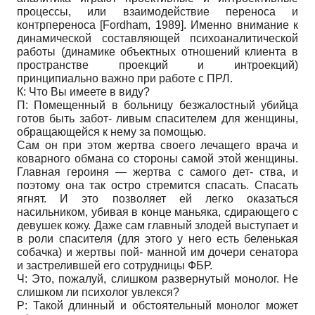
процессы, или взаимодействие переноса и
контрпереноса
[
Fordham, 1989
]
. Именно внимание к
динамической составляющей психоаналитической
работы (динамике объектных отношений клиента в
пространстве проекций и интроекций)
принципиально важно при работе с ПРЛ.
К: Что Вы имеете в виду?
П: Помещенный в больницу безжалостный убийца
готов быть забот- ливым спасителем для женщины,
обращающейся к нему за помощью.
Сам он при этом жертва своего лечащего врача и
коварного обмана со стороны самой этой женщины.
Главная героиня — жертва с самого дет- ства, и
поэтому она так остро стремится спасать. Спасать
ягнят. И это позволяет ей легко оказаться
насильником, убивая в конце маньяка, сдирающего с
девушек кожу. Даже сам главный злодей выступает и
в роли спасителя (для этого у него есть беленькая
собачка) и жертвы пой- манной им дочери сенатора
и застрелившей его сотрудницы ФБР.
Ч: Это, пожалуй, слишком развернутый монолог. Не
слишком ли психолог увлекся?
Р: Такой длинный и обстоятельный монолог может