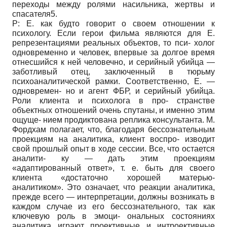
переходы между ролями насильника, жертвы и
спасателя5.
Р: Е. как будто говорит о своем отношении к
психологу. Если герои фильма являются для Е.
репрезентациями реальных объектов, то пси- холог
одновременно и человек, впервые за долгое время
отнесшийся к ней человечно, и серийный убийца —
заботливый отец, заключенный в тюрьму
психоаналитической рамки. Соответственно, Е. —
одновремен- но и агент ФБР, и серийный убийца.
Роли клиента и психолога в про- странстве
объектных отношений очень спутаны, и именно этим
ощуще- нием продиктована реплика консультанта. М.
Фордхам полагает, что, благодаря бессознательным
проекциям на аналитика, клиент воспро- изводит
свой прошлый опыт в ходе сессии. Все, что остается
аналити- ку — дать этим проекциям
«адаптированный ответ», т. е. быть для своего
клиента «достаточно хорошей матерью-
аналитиком». Это означает, что реакции аналитика,
прежде всего — интерпретации, должны возникать в
каждом случае из его бессознательного, так как
ключевую роль в эмоци- ональных состояниях
аналитика играют проективные и интроективные