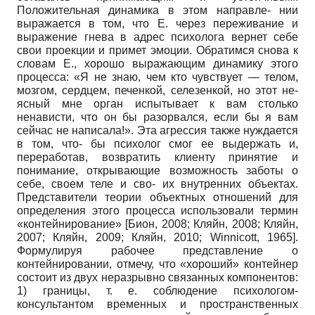
Положительная динамика в этом направле- нии
выражается в том, что Е. через переживание и
выражение гнева в адрес психолога вернет себе
свои проекции и примет эмоции. Обратимся снова к
словам Е., хорошо выражающим динамику этого
процесса: «Я не знаю, чем кто чувствует — телом,
мозгом, сердцем, печенкой, селезенкой, но этот не-
ясный мне орган испытывает к вам столько
ненависти, что он бы разорвался, если бы я вам
сейчас не написала!». Эта агрессия также нуждается
в том, что- бы психолог смог ее выдержать и,
переработав, возвратить клиенту принятие и
понимание, открывающие возможность заботы о
себе, своем теле и сво- их внутренних объектах.
Представители теории объектных отношений для
определения этого процесса использовали термин
«контейнирование»
[
Бион, 2008
;
Кляйн, 2008
;
Кляйн,
2007
;
Кляйн, 2009
;
Кляйн, 2010
;
Winnicott, 1965
]
.
Формулируя рабочее представление о
контейнировании, отмечу, что «хороший» контейнер
состоит из двух неразрывно связанных компонентов:
1) границы, т. е. соблюдение психологом-
консультантом временных и пространственных