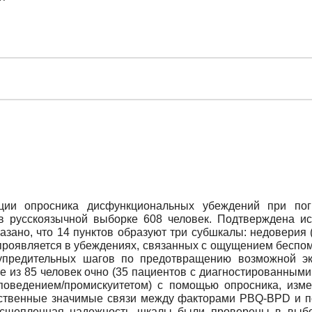
ации опросника дисфункциональных убеждений при пог
 в русскоязычной выборке 608 человек. Подтверждена и
казано, что 14 пунктов образуют три субшкалы: недоверия
 (проявляется в убеждениях, связанных с ощущением беспо
упредительных шагов по предотвращению возможной эк
 из 85 человек очно (35 пациентов c диагностированным
оведением/промискуитетом) с помощью опросника, изм
ественные значимые связи между факторами PBQ-BPD и п
асщепленная надежность шкалы были проверены в выбор