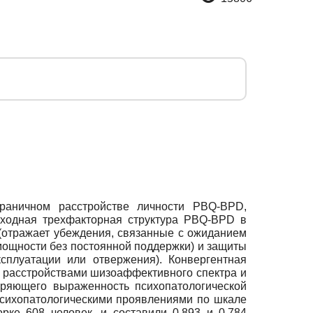
раничном расстройстве личности PBQ-BPD,
сходная трехфакторная структура PBQ-BPD в
 (отражает убеждения, связанные с ожиданием
мощности без постоянной поддержки) и защиты
сплуатации или отвержения). Конвергентная
и расстройствами шизоаффективного спектра и
еряющего выраженность психопатологической
сихопатологическими проявлениями по шкале
ке 608 человек, и составили 0,893 и 0,784