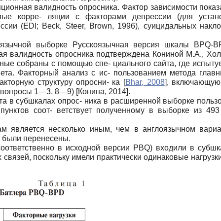
яционная валидность опросника. Фактор зависимости показ
е корре- ляции с факторами депрессии (для устано
и (EDI; Beck, Steer, Brown, 1996), суицидальных наклон
оязычной выборке Русскоязычная версия шкалы BPQ-B
ая валидность опросника подтверждена Кониной М.А., Хол
ные собраны с помощью спе- циального сайта, где испыт
вета. Факторный анализ с ис- пользованием метода глав
кторную структуру опросни- ка
[
Bhar, 2008
]
, включающую
 (вопросы 1—3, 8—9)
[
Конина, 2014
]
.
кта в субшкалах опрос- ника в расширенной выборке пользо
унктов соот- ветствует полученному в выборке из 49
м является несколько иным, чем в англоязычном вари
и были перенесены.
9 соответственно в исходной версии PBQ) входили в субш
связей, поскольку имели практически одинаковые нагрузки 