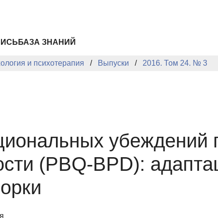
ПИСЬ
БАЗА ЗНАНИЙ
хология и психотерапия
Выпуски
2016. Том 24. № 3
циональных убеждений 
ости (PBQ-BPD): адапта
борки
я