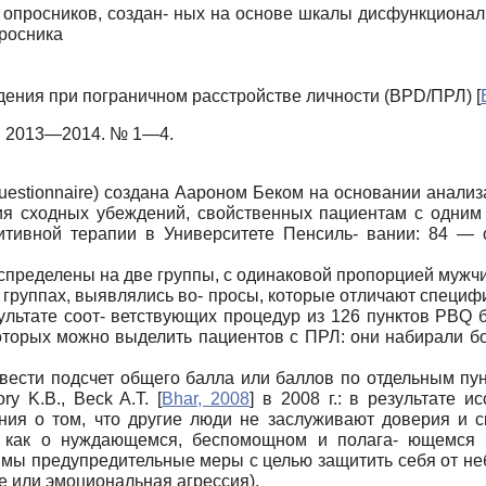
опросников, создан- ных на основе шкалы дисфункционал
просника
ждения при пограничном расстройстве личности (BPD/ПРЛ)
[
я. 2013—2014. № 1—4.
 Questionnaire) создана Аароном Беком на основании анали
я сходных убеждений, свойственных пациентам с одним т
нитивной терапии в Университете Пенсиль- вании: 84 — 
пределены на две группы, с одинаковой пропорцией мужчи
х группах, выявлялись во- просы, которые отличают специ
зультате соот- ветствующих процедур из 126 пунктов PBQ
оторых можно выделить пациентов с ПРЛ: они набирали б
звести подсчет общего балла или баллов по отдельным пу
ry K.B., Beck A.T.
[
Bhar, 2008
]
в 2008 г.: в результате 
ия о том, что другие люди не заслуживают доверия и ск
 как о нуждающемся, беспомощном и полага- ющемся 
димы предупредительные меры с целью защитить себя от н
е или эмоциональная агрессия).