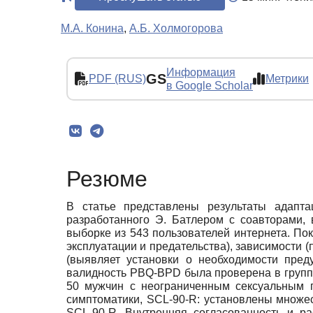
М.А. Конина
,
А.Б. Холмогорова
Информация
GS
PDF (RUS)
Метрики
в Google Scholar
Резюме
В статье представлены результаты адапт
разработанного Э. Батлером с соавторами,
выборке из 543 пользователей интернета. По
эксплуатации и предательства), зависимости
(выявляет установки о необходимости пред
валидность PBQ-BPD была проверена в группе
50 мужчин с неограниченным сексуальным п
симптоматики, SCL-90-R: установлены множ
SCL-90-R. Внутренняя согласованность и р