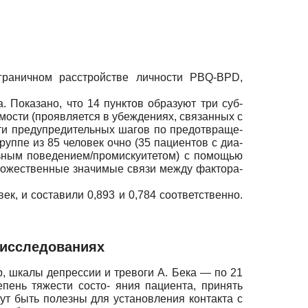
граничном расстройстве личности PBQ-BPD,
 Показано, что 14 пунктов образуют три суб-
мости (проявляется в убеждениях, связанных с
ти предупредительных шагов по предотвраще-
ппе из 85 человек очно (35 пациентов c диа-
ьным поведением/промискуитетом) с помощью
ножественные значимые связи между фактора-
, и составили 0,893 и 0,784 соответственно.
 исследованиях
, шкалы депрессии и тревоги А. Бека — по 21
епень тяжести состо- яния пациента, принять
ут быть полезны для установления контакта с