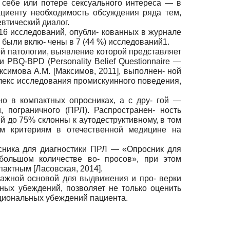
 себе или потере сексуального интереса — в
ациенту необходимость обсуждения ряда тем,
евтический диалог.
16 исследований, опубли- кованных в журнале
 были вклю- чены в 7 (44 %) исследований1.
ой патологии, выявление которой представляет
PBQ-BPD (Personality Belief Questionnaire —
аксимова А.М.
[
Максимов, 2011
]
, выполнен- ной
плекс исследования промискуинного поведения,
о в компактных опросниках, а с дру- гой —
, пограничного (ПРЛ). Распространен- ность
ей до 75% склонны к аутодеструктивному, в том
им критериям в отечественной медицине на
осника для диагностики ПРЛ — «Опросник для
«большом количестве во- просов», при этом
омпактным
[
Ласовская, 2014
]
.
ь важной основой для выдвижения и про- верки
ных убеждений, позволяет не только оценить
кциональных убеждений пациента.