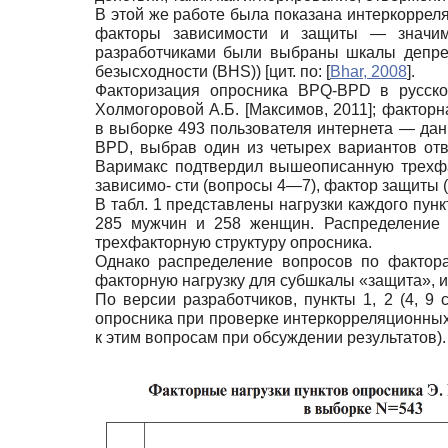
В этой же работе была показана интеркоррел
факторы зависимости и защиты — значимы
разработчиками были выбраны шкалы депресси
безысходности (BHS)) [цит. по:
[
Bhar, 2008
]
.
Факторизация опросника BPQ-BPD в русск
Холмогоровой А.Б.
[
Максимов, 2011
]
; факторн
в выборке 493 пользователя интернета — дан
BPD, выбрав один из четырех вариантов от
Варимакс подтвердил вышеописанную трехфа
зависимо- сти (вопросы 4—7), фактор защиты
В табл. 1 представлены нагрузки каждого пун
285 мужчин и 258 женщин. Распределение п
трехфакторную структуру опросника.
Однако распределение вопросов по фактора
факторную нагрузку для субшкалы «защита», 
По версии разработчиков, пункты 1, 2 (4, 
опросника при проверке интеркорреляционных 
к этим вопросам при обсуждении результатов).