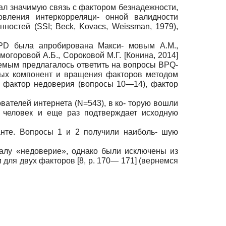
ал значимую связь с фактором безнадежности,
вления интеркорреляци- онной валидности
ностей (SSI; Beck, Kovacs, Weissman, 1979),
PD была апробирована Макси- мовым А.М.,
могоровой А.Б., Сороковой М.Г.
[
Конина, 2014
]
уемым предлагалось ответить на вопросы BPQ-
ных компонент и вращения факторов методом
 фактор недоверия (вопросы 10—14), фактор
вателей интернета (N=543), в ко- торую вошли
3 человек и еще раз подтверждает исходную
анте. Вопросы 1 и 2 получили наиболь- шую
калу «недоверие», однако были исключены из
для двух факторов [8, р. 170— 171] (вернемся