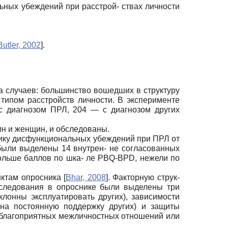
ьных убеждений при расстрой- ствах личности
Butler, 2002
]
.
за случаев: большинство вошедших в структуру
ипом расстройств личности. В эксперименте
с диагнозом ПРЛ, 204 — с диагнозом других
н и женщин, и обследованы.
фику дисфункциональных убеждений при ПРЛ от
 были выделены 14 внутрен- не согласованных
ольше баллов по шка- ле PBQ-BPD, нежели по
нктам опросника
[
Bhar, 2008
]
. Факторную струк-
исследования в опроснике были выделены три
лонны эксплуатировать других), зависимости
на постоянную поддержку других) и защиты
еблагоприятных межличностных отношений или