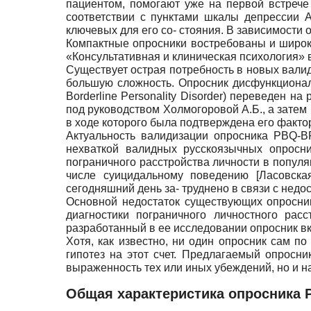
пациентом, помогают уже на первой встрече
соответствии с пунктами шкалы депрессии А
ключевых для его со- стояния. В зависимости 
Компактные опросники востребованы и широко
«Консультативная и клиническая психология» в
Существует острая потребность в новых валид
большую сложность. Опросник дисфункциональ
Borderline Personality Disorder) переведен 
под руководством Холмогоровой А.Б., а затем
в ходе которого была подтверждена его факто
Актуальность валидизации опросника PBQ-B
нехваткой валидных русскоязычных опросник
пограничного расстройства личности в попул
числе суицидальному поведению
[
Ласовска
сегодняшний день за- труднено в связи с нед
Основной недостаток существующих опросник
диагностики пограничного личностного рас
разработанный в ее исследовании опросник вкл
Хотя, как известно, ни один опросник сам по
гипотез на этот счет. Предлагаемый опросн
выраженность тех или иных убеждений, но и н
Общая характеристика опросника