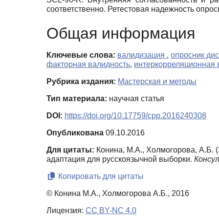
соответственно. Ретестовая надежность опросн
Общая информация
Ключевые слова:
валидизация
,
опросник ди
факторная валидность
,
интеркорреляционная 
Рубрика издания:
Мастерская и методы
Тип материала:
научная статья
DOI:
https://doi.org/10.17759/cpp.2016240308
Опубликована
09.10.2016
Для цитаты:
Конина, М.А., Холмогорова, А.Б
адаптация для русскоязычной выборки.
Консу
Копировать для цитаты
© Конина М.А., Холмогорова А.Б., 2016
Лицензия:
CC BY-NC 4.0