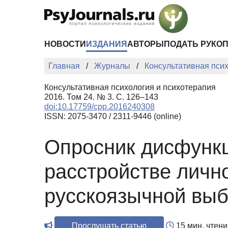
Перейти к основному содержанию
НОВОСТИ
ИЗДАНИЯ
АВТОРЫ
ПОДАТЬ РУКО
Главная
Журналы
Консультативная пси
Консультативная психология и психотерапия
2016. Том 24. № 3. С. 126–143
doi:10.17759/cpp.2016240308
ISSN: 2075-3470 / 2311-9446 (online)
Опросник дисфунк
расстройстве личн
русскоязычной вы
Прослушать статью
15 мин. чтени