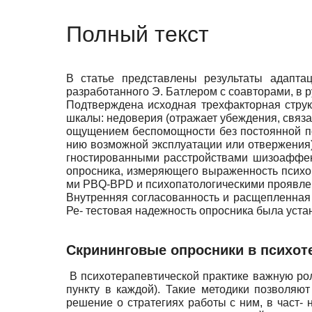
Полный текст
В статье представлены результаты адапта
разработанного Э. Батлером с соавторами, в 
Подтверждена исходная трехфакторная структ
шкалы: недоверия (отражает убеждения, связа
ощущением беспомощности без постоянной по
нию возможной эксплуатации или отвержения)
гностированными расстройствами шизоаффек
опросника, измеряющего выраженность психо
ми PBQ-BPD и психопатологическими проявле
Внутренняя согласованность и расщепленная 
Ре- тестовая надежность опросника была устан
Скрининговые опросники в психот
В психотерапевтической практике важную рол
пункту в каждой). Такие методики позволяют
решение о стратегиях работы с ним, в част-