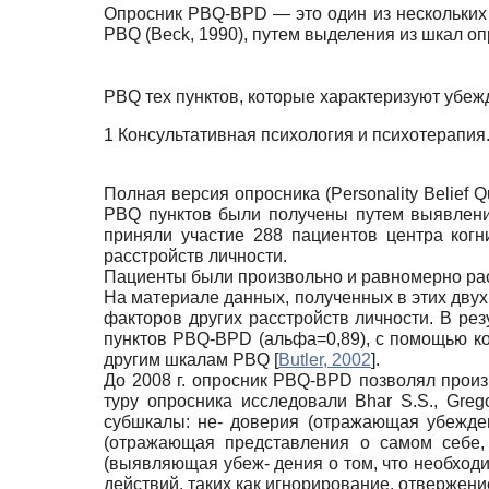
Опросник PBQ-BPD — это один из нескольких 
PBQ (Beck, 1990), путем выделения из шкал о
PBQ тех пунктов, которые характеризуют убе
1 Консультативная психология и психотерапи
Полная версия опросника (Personality Belief
PBQ пунктов были получены путем выявлени
приняли участие 288 пациентов центра ког
расстройств личности.
Пациенты были произвольно и равномерно рас
На материале данных, полученных в этих дву
факторов других расстройств личности. В ре
пунктов PBQ-BPD (альфа=0,89), с помощью к
другим шкалам PBQ
[
Butler, 2002
]
.
До 2008 г. опросник PBQ-BPD позволял прои
туру опросника исследовали Bhar S.S., Grego
субшкалы: не- доверия (отражающая убежден
(отражающая представления о самом себе,
(выявляющая убеж- дения о том, что необхо
действий, таких как игнорирование, отвержени