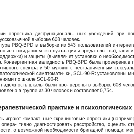
ции опросника дисфункциональ- ных убеждений при по
русскоязычной выборке 608 человек.
ура PBQ-BPD в выборке из 543 пользователей интернета.
нные с ожиданием эксплуата- ции и предательства), зависи
ддержки) и защиты (выявля- ет установки о необходимос
. Конвергентная валидность PBQ-BPD была проверена в гру
тивного спектра и 50 мужчин с неограниченным сексуал
патологической симптомати- ки, SCL-90-R: установлены м
ниями по шкале SCL-90-R.
надежность шкалы были про- верены в выборке 608 человек
овлена в группе из 30 человек и составляет 0,754.
ерапевтической практике и психологических
ь играют компакт- ные скрининговые опросники (например
 опера- тивно диагностировать расстройство, оценить ст
 ности, о возможной необходимости бригадной помощи; мог