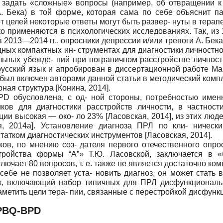
 задать «сложные» вопросы (например, об отвращении к
. Бека) в той форме, которая сама по себе объяснит п
от целей некоторые ответы могут быть развер- нуты в терап
 применяются в психологических исследованиях. Так, из 
 2013—2014 гг., опросники депрессии и/или тревоги А. Бека
ных компактных ин- струментах для диагностики личностн
ных убежде- ний при пограничном расстройстве личности 
на русский язык и апробирован в диссертационной работе М
 был включен авторами данной статьи в методический ком
рная структура
[
Конина, 2014
]
.
PD обусловлена, с од- ной стороны, потребностью именн
ов для диагностики расстройств личности, в частности
яции высокая — око- ло 23%
[
Ласовская, 2014
]
, из этих люд
я, 2014а
]
. Установление диагноза ПРЛ по кли- ническ
остатком диагностических инструментов
[
Ласовская, 2014
]
.
ов, по мнению соз- дателя первого отечественного опр
стройства формы “А”» Т.Ю. Ласовской, заключается в 
ючает 80 вопросов, т. е. также не является достаточно к
 себе не позволяет уста- новить диагноз, он может стат
ик, включающий набор типичных для ПРЛ дисфункциональ
аметить цели тера- пии, связанные с перестройкой дисфун
 PBQ-BPD