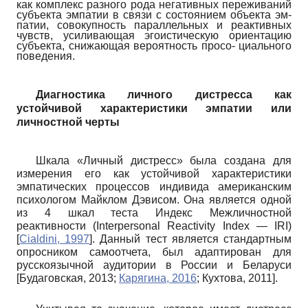
как комплекс разного рода негативных переживаний
субъекта эмпатии в связи с состоянием объекта эм­
патии, совокупность параллельных и реактивных
чувств, усиливающая эгоистическую ориентацию
субъекта, снижающая вероятность просо- циального
поведения.
Диагностика личного дистресса как
устойчивой характеристики эмпатии или
личностной черты
Шкала «Личный дистресс» была создана для
измерения его как устойчивой характеристики
эмпатических процессов индивида американским
психологом Майклом Дэвисом. Она является одной
из 4 шкал теста Индекс Межличностной
реактивности
(
Interpersonal
Reactivity
Index
—
IRI
)
[
Cialdini, 1997
]
. Данный тест является стандартным
опросником самоотчета, был адаптирован для
русскоязычной аудитории в России и Бела­руси
[
Будаговская, 2013
;
Карягина, 2016
;
Кухтова, 2011
]
.