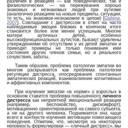
различия в реакциях — как поведенческих, так и
физиологических — на переживания хорошо
знакомых и незнакомых людей при аутизме
(аналогично реакциям на новые предметы, ситуации,
то есть, на знакомое-незнакомое в целом)
[
Gallese,
2007
]
. Совладание с дистрессом в ответ на часто
наблюдаемые эмоции близких в конечном итоге
становится более или менее успешным. Многие
матери аутичных детей, особенно
высокофункциональных аутистов, бывают удивлены
утверждениями об отсутствии у их детей эмпатии и
приводят примеры не только понимания ими
состояния других членов семьи, но и реального
сочувствия, заботы.
Таким образом, проблема патологии эмпатии во
многом раскрывается как проблема патологии
регуляции дистресса, опосредования спонтанных
эмпатических реакций, взаимовлияния когнитивных
и аффективных компонентов.
При изучении эмпатии «в норме» у взрослых в
основном ставится проблема повышенного
личного
дистресса
как неприятной эмоциональной реакции
(например, беспокойство, дискомфорт),
мотивационно ориентированной на самого субъекта,
а не на другого человека. Поднимается она чаще
всего в контексте изучения мотивации помогающего
поведения. Отметим, что, несмотря на некоторую
неловкость формулировки — «личный дистресс», мы