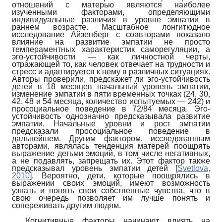
отношений с матерью являются наиболее
изученными факторами, определяющими
индивидуальные различия в уровне эмпатии в
раннем возрасте. Масштабное лонгитюдное
исследование Айзенберг с соавторами показало
влияние на развитие эмпатии не просто
темпераментных характеристик саморегуляции, а
эго-устойчивости — как личностной черты,
отражающей то, как человек отвечает на трудности и
стресс и адаптируется к нему в различных ситуациях.
Авторы проверили, предскажет ли эго-устойчивость
детей в 18 месяцев начальный уровень эмпатии,
изменение эмпатии в пяти временных точках (24, 30,
42, 48 и 54 месяца, количество испытуемых — 242) и
просоциальное поведение в 72/84 месяца. Эго-
устойчивость однозначно предсказывала развитие
эмпатии. Начальные уровни и рост эмпатии
предсказали просоциальное поведение в
дальнейшем. Другим фактором, исследованным
авторами, являлась тенденция матерей поощрять
выражение детьми эмоций, в том числе негативных,
а не подавлять, запрещать их. Этот фактор также
предсказывал уровень эмпатии детей
[
Svetlova,
2010
]
. Вероятно, дети, которые поощрялись в
выражении своих эмоций, имеют возможность
узнать и понять свои собственные чувства, что в
свою очередь позволяет им лучше понять и
сопереживать другим людям.
Когнитивные факторы начинают влиять на