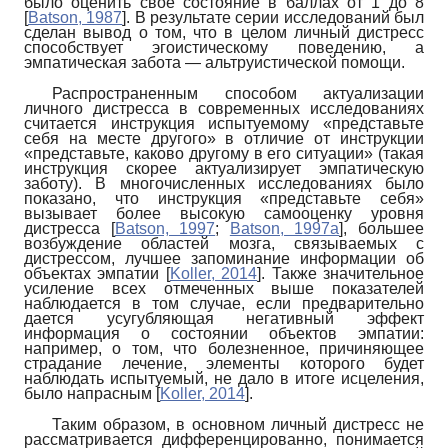
было оценить свое состояние в баллах от 1 до 8
[
Batson, 1987
]
. В результате серии исследований был
сделан вывод о том, что в целом личный дистресс
способствует эгоистическому поведению, а
эмпатическая забота — альтруистической помощи.
Распространенным способом актуализации
личного дистресса в современных исследованиях
считается инструкция испытуемому «представьте
себя на месте другого» в отличие от инструкции
«представьте, каково другому в его ситуации» (такая
инструкция скорее актуализирует эмпатическую
заботу). В многочисленных исследованиях было
показано, что инструкция «представьте себя»
вызывает более высокую самооценку уровня
дистресса
[
Batson, 1997
;
Batson, 1997а
]
, большее
возбуждение областей мозга, связываемых с
дистрессом, лучшее запоминание информации об
объектах эмпатии
[
Koller, 2014
]
. Также значительное
усиление всех отмеченных выше показателей
наблюдается в том случае, если предварительно
дается усугубляющая негативный эффект
информация о состоянии объектов эм­патии:
например, о том, что болезненное, причиняющее
страдание лечение, элементы которого будет
наблюдать испытуемый, не дало в итоге исцеления,
было напрасным
[
Koller, 2014
]
.
Таким образом, в основном личный дистресс не
рассматривается дифференцированно, понимается