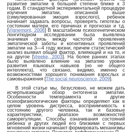
развитие эмпатии в большей степени ближе к 3
годам. В стандартной экспериментальной процедуре
изучения эмпатии, описанной выше
(симулированная эмоция взрослого), ребенок
начинает задавать вопросы, проверять гипотезы о
состоянии матери, его причинах и прогнозах и т.д.
[
Vignemont, 2006
]
В масштабном психогенетическом
лонгитюдном исследовании была выявлена
значимая связь между частотой проявления
эмпатической заботы и когнитивных проявлений
эмпатии на 3—4 году жизни, причем статистический
анализ выявил общий фактор, влияющий и на то, и
на другое
[
Vreeke, 2003
]
. На более ранних этапах
было выявлено влияние на эмпатию уровня
развития языковых навыков (но не общего
интеллекта), что связано, видимо, именно с
возможностями хорошего понимания взрослых и
самовыражения
[
The social neuroscience, 2009
]
.
В этой статье мы, безусловно, не можем дать
исчерпывающий обзор онтогенеза эмпатии.
Особенности темперамента и другие
психофизиологические факторы определяют как в
целом уровень дистресса, восприимчивость к
состоянию другого человека, так и базовые
характеристики, диапазон возможностей
саморегуляции. Способы означивания состояний
ребенка и других людей его близкими с первых
мгновений жизни начинают формировать механизмы