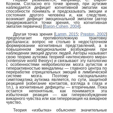
Коэном. Согласно его точке зрения, при аутизме
наблюдается дефицит когнитивной эмпатии как
способности понимать и предсказывать эмоции и
состояния другого человека и, как следствие,
возникает дефицит эмоциональной эмпатии (автор
придерживается точки зрения, что когнитивная
эмпатия первична)
[
Baron-Cohen, 2004
]
.
Другая точка зрения
[
Lamm, 2015
;
Preston, 2002
]
предполагает противоположную трактовку
дисбаланса: вопрос не столько в недостаточном
формировании когнитивных представлений, а в
повышенном эмоциональном возбуждении при
наблюдении эмоций других людей. Авторы называют
свою теорию аутизма теорией «интенсивного мира»
(«
intensive
world
theory
»)
и связывают эту патологию
с особенностями нейробиологии мозга аути­стов и
гиперактивностью миндалины — главного центра по
переработке отрицательных эмоций в лимбической
системе мозга. Поэтому «асоциальная»
симптоматика аутизма является, по сути, защитной
реакцией (избегание контактов, взгляда в глаза и
т.п.), а когнитивные дефици­ты — вторичными. Пока
остается непонятным, как понимается эта
избыточная реакция — как гипервозбуждение
викарного чувства или как гиперреакция на викарное
чувство.
Теория «избытка» объясняет значительные