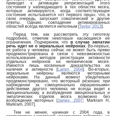
приводит к активации репрезентаций этого
состояния у наблюдающего в тех областях мозга,
которые активируются, когда соответствующее
состояние испытывается «от первого лица», что, в
свою очередь, запускает соматический и другие
ответы. Однако совпадение активированных
областей всегда является неполным
[
Taylor, 2013
]
.
Перед тем, как рассмотреть эту гипотезу
подробнее, отметим некоторые касающиеся ее
ограничения. Подчеркнем, что
в случае эмпатии
речь идет не о зеркальных нейронах
. Во-первых,
их работа у человека сейчас не может быть прямо
продемонстрирована в связи с невозможностью
использования методов регистрации активности
отдельных нейронов на человеческом мозге.
Имеются лишь косвенные доказательства их
наличия и активности
[
Lamm, 2004
]
. Во-вторых,
зеркальные нейроны являются моторными
нейронами. На данный момент убедительно
продемонстрировано, что моторный резонанс при
наблюдении за «эмоционально окрашенными»
действиями другого человека не всегда ведет к
эмоциональному, а возбуждение эмоциональных и
эмпатических отделов мозга возможно без
возбуждения моторных
[
James, 2007
;
Markram H,
Markram, 2007
]
.
Тем не менее, начиная с 2004 года, в