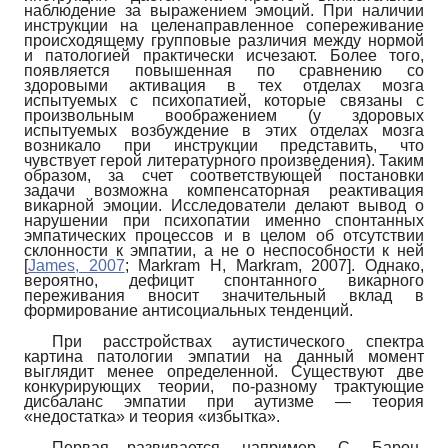
наблюдение за выражением эмоций. При наличии
инструкции на целенаправленное сопереживание
происходящему групповые различия между нормой
и патологией практически исчезают. Более того,
появляется повышенная по сравнению со
здоровыми активация в тех отделах мозга
испытуемых с психопатией, которые связаны с
произвольным воображением (у здоровых
испытуемых возбуждение в этих отделах мозга
возникало при инструкции представить, что
чувствует герой литературного произведения). Таким
образом, за счет соответствующей постановки
задачи возможна компенсаторная реактивация
викарной эмоции. Исследователи делают вывод о
нарушении при психопатии именно спонтанных
эмпатических процессов и в целом об отсутствии
склонности к эмпатии, а не о неспособности к ней
[
James, 2007
;
Markram H, Markram, 2007
]
. Однако,
вероятно, дефицит спонтанного викарного
переживания вносит значительный вклад в
формирование антисоциальных тенденций.
При расстройствах аутистического спектра
картина патологии эмпа­тии на данный момент
выглядит менее определенной. Существуют две
конкурирующих теории, по-разному трактующие
дисбаланс эмпатии при аутизме — теория
«недостатка» и теория «избытка».
Первая развивается, например, С. Барон-