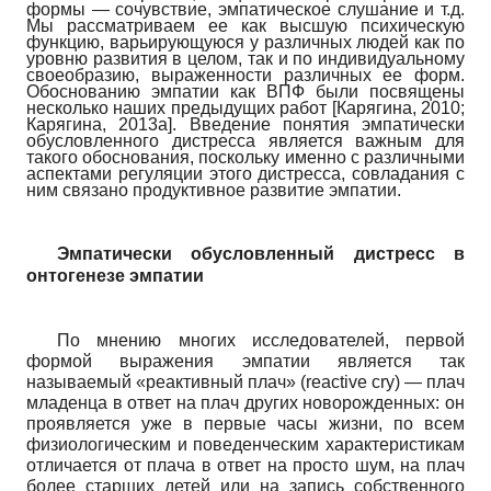
формы — сочувствие, эмпатическое слушание и т.д.
Мы рассматриваем ее как высшую психическую
функцию, варьирующуюся у различных людей как по
уровню развития в целом, так и по индивидуальному
своеобразию, выраженности различных ее форм.
Обоснованию эмпатии как ВПФ были посвящены
несколько наших предыдущих работ
[
Карягина, 2010
;
Карягина, 2013а
]
. Введение понятия эмпатически
обусловленного дистресса является важным для
такого обоснования, поскольку именно с различными
аспектами регуляции этого дистресса, совладания с
ним связано продуктивное развитие эмпатии.
Эмпатически обусловленный дистресс в
онтогенезе эмпатии
По мнению многих исследователей, первой
формой выражения эм­патии является так
называемый «реактивный плач»
(
reactive
cry
)
— плач
младенца в ответ на плач других новорожденных: он
проявляется уже в первые часы жизни, по всем
физиологическим и поведенческим характеристикам
отличается от плача в ответ на просто шум, на плач
более старших детей или на запись собственного