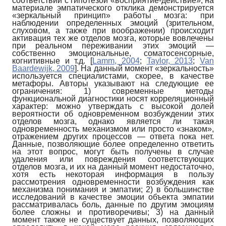
соответствии с гипотезой «восприятие-действие», на
материале эмпатического отклика демонстрируется
«зеркальный принцип» работы мозга: при
наблюдении определенных эмоций (зрительном,
слуховом, а также при воображении) происходит
активация тех же отделов мозга, которые вовлечены
при реальном переживании этих эмоций —
собственно эмоциональные, со­матосенсорные,
когнитивные и т.д.
[
Lamm, 2004
;
Taylor, 2013
;
Van
Baardewijk, 2009
]
. На данный момент «зеркальность»
используется специалистами, скорее, в качестве
метафоры. Авторы указывают на следующие ее
ограничения: 1) современные методы
функциональной диагностики носят корреляционный
характер: можно утверждать с высокой долей
вероятности об одновременном возбуждении этих
отделов мозга, однако является ли такая
одновременность механизмом или просто «знаком»,
отражением других процессов — ответа пока нет.
Данные, позволяющие более определенно ответить
на этот вопрос, могут быть получены в случае
удаления или повреждения соответствующих
отделов мозга, и их на данный момент недостаточно,
хотя есть некоторая информация в пользу
рассмотрения одновременности возбуждения как
механизма понимания и эмпатии; 2) в большинстве
исследований в качестве эмоции объекта эмпатии
рассматривалась боль, данные по другим эмоциям
более сложны и противоречивы; 3) на данный
момент также не существует данных, позволяющих