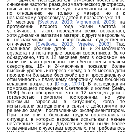
снижение частоты реакций эмпа­тического дистресса,
описывают проявления чувствительности и заботы
по отношению не только к матери, но и к
незнакомому взрослому у детей в возрасте уже 14—
17 месяцев
[
Svetlova, 2010
;
Vignemont, 2006
]
; на
протяжении второго года жизни частота и
устойчивость такого поведения резко возрастает,
хотя динамика эмпатии к матери, к другим взрослым,
к незнакомцам и к сверстникам существенно
отличается
[
Svetlova, 2010
;
Vreeke, 2003
]
. Так,
сравнивая реакции детей 12-, 18- и 24-месячного
возраста на негативные эмоции сверстников, было
обнаружено, что в 12 месяцев дети в основном не
были ни заинтересованы, ни обеспокоены плачем
сверстника, 18- и 24-месячные показали более
высокий уровень интереса к нему, а в 24 месяца дети
проявляли большее беспокойство и просоциальную
отзывчивость к плачущему сверстнику, чем любой из
младших возрастов
[
Diego, 2007
]
. В исследовании
помогающего поведения Светловой и коллег
[
Stein,
1989
]
было обнаружено, что в 12 месяцев дети с
готовностью помогали посторонним, но уже
знакомым взрослым в ситуациях, когда те
испытывали затруднения в связи с действиями по
решению задач, поставленных экспериментатором.
При этом они с большим трудом вовлекались в
ситуации, в которых взрослые испытывали явные
негативные эмоции. Двухлетние дети были более
отзывчивыми к чувствам взрослых, им требовалось