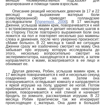
меньше «коммуникативных подсказок» для
реагирования и помощи таким взрослым.
Описание реакций нескольких девочек (в 17 и 22
месяца) на выражение матерью боли
(симулированной) приводят голландские
исследователи
[
Vignemont, 2006
]
. В 17 месяцев
Дженни, услышав мамин крик, поворачивается к ней
с встревоженным лицом и делает несколько шагов в
ее сторону. После повторного выражения боли она
ложится на пол и повторяет несколько раз мамины
слова и движения, после чего уверенно произносит:
«Маме больно». В 22 месяца в такой же ситуации
Дженни сразу же озабоченно смотрит на маму. Она
забывает про игрушку, которую исследовала до
этого, несколько вопросительно смотрит на
экспериментатора, находящегося в комнате, а затем
направляется к маме, всматривается в ее лицо и
обнимает ее.
Другая девочка, Робин, услышав мамин крик, в
17 месяцев поворачивается к ней и несколько секунд
озадаченно смотрит на нее. Затем она
отворачивается, оглядывает комнату и направляется
к яркой игрушке на полу, ударяет ее ногой. Потом
приближается к маме, смотрит на нее некоторое
время, поворачивается к ней спиной и начинает
бродить по комнате, рассматривая игрушки. В 22
месяца Робин практически так же игнорирует
происходящее с матерью. Она даже в большей