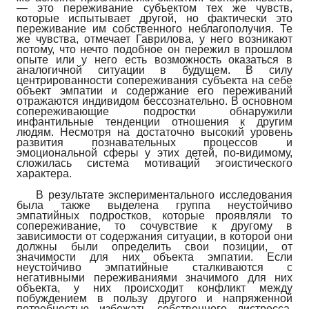
— это переживание субъектом тех же чувств,
которые испытывает другой, но фактически это
переживание им собственного неблагополучия. Те
же чувства, отмечает Гаврилова, у него возникают
потому, что нечто подобное он пережил в прошлом
опыте или у него есть возможность оказаться в
аналогичной ситуации в будущем. В силу
центрированности сопереживания субъекта на себе
объект эмпатии и содержание его переживаний
отражаются индивидом бессознательно. В основном
сопереживающие подростки обнаружили
инфантильные тенденции отношения к другим
людям. Несмотря на достаточно высокий уровень
развития познавательных процессов и
эмоциональной сферы у этих детей, по-видимому,
сложилась система мотиваций эгоистического
характера.
В результате экспериментального исследования
была также выделена группа неустойчиво
эмпатийных подростков, которые проявляли то
сопереживание, то сочувствие к другому в
зависимости от содержания ситуации, в которой они
должны были определить свои позиции, от
значимости для них объекта эмпатии. Если
неустойчиво эмпатийные сталкиваются с
негативными переживаниями значимого для них
объекта, у них происходит конфликт между
побуждением в пользу другого и напряженной
потребностью избежать собственного дистресса,