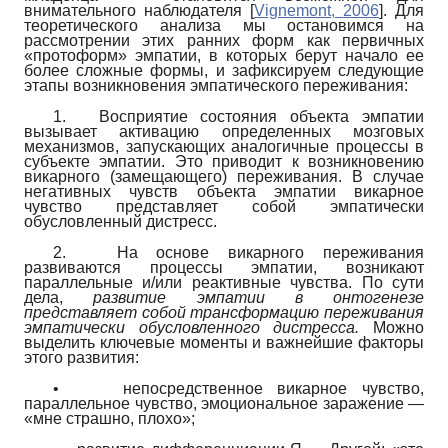
внимательного наблюдателя
[
Vignemont, 2006
]
. Для
теоретического анализа мы остановимся на
рассмотрении этих ранних форм как первичных
«протоформ» эмпатии, в которых берут начало ее
более сложные формы, и зафиксируем следующие
этапы возникновения эмпатического переживания:
1.
Восприятие состояния объекта эмпатии
вызывает активацию определенных мозговых
механизмов, запускающих аналогичные процессы в
субъекте эмпатии. Это приводит к возникновению
викарного (замещающего) переживания. В случае
негативных чувств объекта эмпатии викарное
чувство представляет собой эмпатически
обусловленный дистресс.
2.
На основе викарного переживания
развиваются процессы эмпа­тии, возникают
параллельные и/или реактивные чувства. По сути
дела,
развитие эмпатии в онтогенезе
представляет собой трансформацию переживания
эмпатически обусловленного дистресса.
Можно
выделить ключевые моменты и важнейшие факторы
этого развития:
•
непосредственное викарное чувство,
параллельное чувство, эмоциональное заражение —
«мне страшно, плохо»;