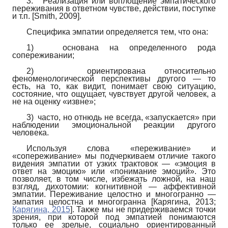
3.
Реализация или воплощение эмпатического
переживания в ответном чувстве, действии, поступке
и т.п.
[
Smith, 2009
]
.
Специфика эмпатии определяется тем, что она:
1)
основана на определенного рода
сопереживании;
2)
ориентирована относительно
феноменологической перспективы другого — то
есть, на то, как видит, понимает свою ситуацию,
состояние, что ощущает, чувствует другой человек, а
не на оценку «извне»;
3)
часто, но отнюдь не всегда, «запускается» при
наблюдении эмоциональной реакции другого
человека.
Используя слова «переживание» и
«сопереживание» мы подчеркиваем отличие такого
видения эмпатии от узких трактовок — «эмоция в
ответ на эмоцию» или «понимание эмоций». Это
позволяет, в том числе, избежать ложной, на наш
взгляд, дихотомии: когнитивной — аффективной
эмпатии. Переживание целостно и многогранно —
эмпатия целостна и многогранна
[
Карягина, 2013
;
Карягина, 2015
]
. Также мы не придерживаемся точки
зрения, при которой под эмпатией понимаются
только ее зрелые, социально ориентированный