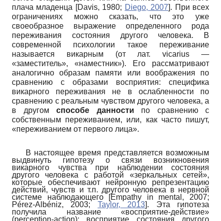
плача младенца
[
Davis, 1980
;
Diego, 2007
]
. При всех
ограничениях можно сказать, что это уже
своеобразное выражение определенного рода
переживания состояния другого человека. В
современной психологии такое переживание
называется викарным (от лат.
vicarius
—
«заместитель», «наместник»). Его рассматривают
аналогично образам памяти или воображения по
сравнению с образами восприятия: специфика
викарного переживания не в ослабленности по
сравнению с реальным чувством другого человека, а
в другом
способе данности
по сравнению с
собственным переживанием, или, как часто пишут,
«переживанием от первого лица».
В настоящее время представляется возможным
выдвинуть гипотезу о связи возникновения
викарного чувства при наблюдении состояния
другого человека с работой «зеркальных сетей»,
которые обеспечивают нейронную репрезентацию
действий, чувств и т.п. другого человека в нервной
системе наблюдающего
[
Empathy in mental, 2007
;
Pérez-Albéniz, 2003
;
Taylor, 2013
]
. Эта гипотеза
получила название «восприятие-действие»
(
perception
-
action
):
восприятие состояния другого