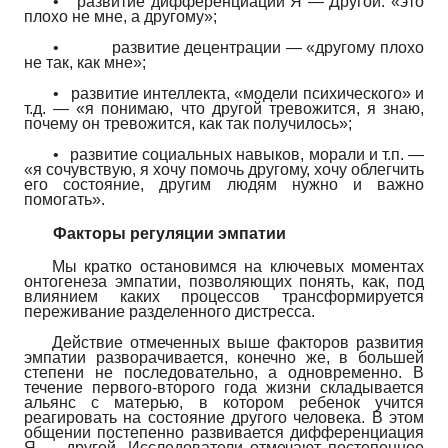
•
развитие дифференциации Я — Другой: «это
плохо не мне, а другому»;
•
развитие децентрации — «другому плохо
не так, как мне»;
•
развитие интеллекта, «модели психического» и
т.д. — «я понимаю, что другой тревожится, я знаю,
почему он тревожится, как так получилось»;
•
развитие социальных навыков, морали и т.п. —
«я сочувствую, я хочу помочь другому, хочу облегчить
его состояние, другим людям нужно и важно
помогать».
Факторы регуляции эмпатии
Мы кратко остановимся на ключевых моментах
онтогенеза эмпатии, позволяющих понять, как, под
влиянием каких процессов трансформируется
переживание разделенного дистресса.
Действие отмеченных выше факторов развития
эмпатии разворачивается, конечно же, в большей
степени не последовательно, а одновременно. В
течение первого-второго года жизни складывается
альянс с матерью, в котором ребенок учится
реагировать на состояние другого человека. В этом
общении постепенно развивается дифференциация
Я — другой. Исследователи отмечают постепенное