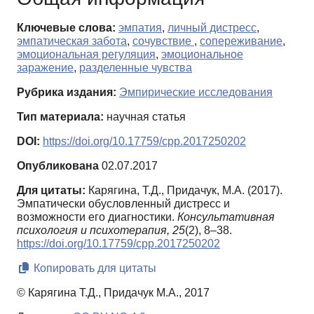
Ключевые слова:
эмпатия
,
личный дистресс
,
эмпатическая забота
,
сочувствие
,
сопереживание
,
эмоциональная регуляция
,
эмоциональное
заражение
,
разделенные чувства
Рубрика издания:
Эмпирические исследования
Тип материала:
научная статья
DOI:
https://doi.org/10.17759/cpp.2017250202
Опубликована
02.07.2017
Для цитаты:
Карягина, Т.Д., Придачук, М.А. (2017).
Эмпатически обусловленный дистресс и
возможности его диагностики.
Консультативная
психология и психотерапия,
25
(2), 8–38.
https://doi.org/10.17759/cpp.2017250202
Копировать для цитаты
© Карягина Т.Д., Придачук М.А., 2017