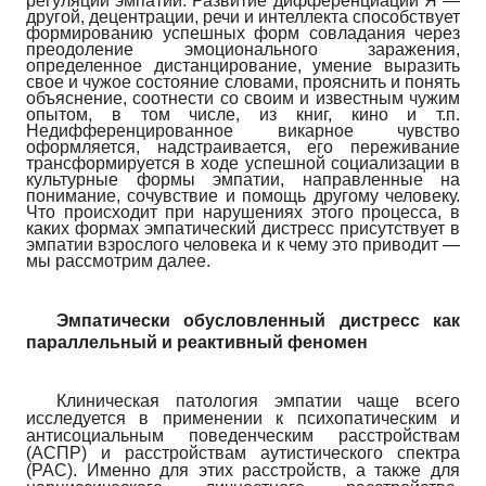
регуляции эмпатии. Развитие дифференциации Я —
другой, децентрации, речи и интеллекта способствует
формированию успешных форм совладания через
преодоление эмоционального заражения,
определенное дистанцирование, умение выразить
свое и чужое состояние словами, прояснить и понять
объяснение, соотнести со своим и известным чужим
опытом, в том числе, из книг, кино и т.п.
Недифференцированное викарное чувство
оформляется, надстраивается, его переживание
трансформируется в ходе успешной социализации в
культурные формы эмпатии, направленные на
понимание, сочувствие и помощь другому человеку.
Что происходит при нарушениях этого процесса, в
каких формах эмпатический дистресс присутствует в
эмпатии взрослого человека и к чему это приводит —
мы рассмотрим далее.
Эмпатически обусловленный дистресс как
параллельный и реактивный феномен
Клиническая патология эмпатии чаще всего
исследуется в применении к психопатическим и
антисоциальным поведенческим расстройствам
(АСПР) и расстройствам аутистического спектра
(РАС). Именно для этих расстройств, а также для