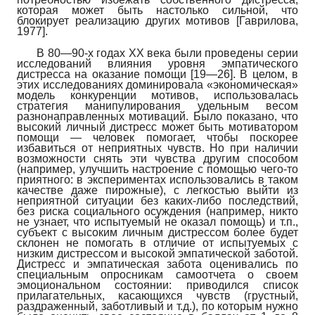
которая может быть настолько сильной, что
блокирует реализацию других мотивов
[
Гаврилова,
1977
]
.
В 80—90-х годах ХХ века были проведены серии
исследований влияния уровня эмпатического
дистресса на оказание помощи [19—26]. В целом, в
этих исследованиях доминировала «экономическая»
модель конкуренции мотивов, использовалась
стратегия манипулирования удельным весом
разнонаправленных мотиваций. Было показано, что
высокий личный дистресс может быть мотиватором
помощи — человек помогает, чтобы поскорее
избавиться от неприятных чувств. Но при наличии
возможности снять эти чувства другим способом
(например, улучшить настроение с помощью чего-то
приятного: в экспериментах использовались в таком
качестве даже пирожные), с легкостью выйти из
неприятной ситуации без каких-либо последствий,
без риска социального осуждения (например, никто
не узнает, что испытуемый не оказал помощь) и т.п.,
субъект с высоким личным дистрессом более будет
склонен не помогать в отличие от испытуемых с
низким дистрессом и высокой эмпатической заботой.
Дистресс и эмпатическая забота оценивались по
специальным опросникам самоотчета о своем
эмоциональном состоянии: приводился список
прилагательных, касающихся чувств (грустный,
раздраженный, заботливый и т.д.), по которым нужно