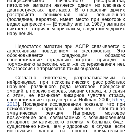
нарциссического личностного расстройства,
патология эмпатии является одним из ключевых
диагностических признаков. В отношении других
расстройств пониженная или повышенная
(последнее, вероятно, имеет место при некоторых
видах депрессии —
[
Empathy and its, 1987
]
) эмпатия
считается вторичным признаком, следствием других
нарушений.
Недостаток эмпатии при АСПР связывается с
агрессивным поведением и жестокостью. Это
обосновывается следующим образом:
сопереживание страданию жертвы приводит к
торможению агрессии, если же сопереживания нет,
то агрессия не тормозится таким образом.
Согласно гипотезам, разрабатываемым в
нейронауках, при психопатических расстройствах
нарушен различного рода мозговой процессинг
эмоций, в первую очередь, эмоции страха, и, в связи
с этим, не возникает викарное чувства страха,
сопереживание страху жертвы
[
Hoffman, 2000
;
Rhee,
2013
]
. Последние исследования показали, что при
психопатии нарушена именно спонтанная
эмпатическая реакция. Например, мозговое
возбуждение зон, связываемых с возникновением
викарного эмпатического отклика, у больных будет
существенно ниже, чем у здоровых, в случае, если
инструкция дается на просто внимательное