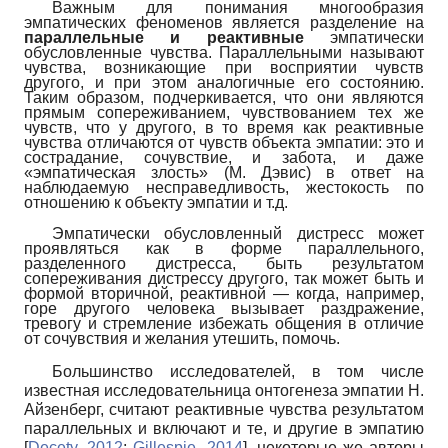
Важным для понимания многообразия
эмпатических феноменов является разделение на
параллельные и реактивные
эмпатически
обусловленные чувства. Параллельными называют
чувства, возникающие при восприятии чувств
другого, и при этом аналогичные его состоянию.
Таким образом, подчеркивается, что они являются
прямым сопереживанием, чувствованием тех же
чувств, что у другого, в то время как реактивные
чувства отличаются от чувств объекта эмпатии: это и
сострадание, сочувствие, и забота, и даже
«эмпатическая злость» (М. Дэвис) в ответ на
наблюдаемую несправедливость, жестокость по
отношению к объекту эмпатии и т.д.
Эмпатически обусловленный дистресс может
проявляться как в форме параллельного,
разделенного дистресса, быть результатом
сопереживания дистрессу другого, так может быть и
формой вторичной, реактивной — когда, например,
горе другого человека вызывает раздражение,
тревогу и стремление избежать общения в отличие
от сочувствия и желания утешить, помочь.
Большинство исследователей, в том числе
известная исследовательница онтогенеза эмпатии Н.
Айзенберг, считают реактивные чувства результатом
параллельных и включают и те, и другие в эмпатию
[
Decety, 2012
;
Gillespie, 2014
]
, некоторые же авторы