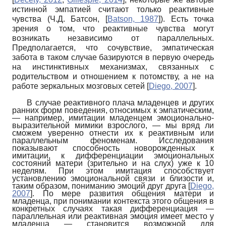
истинной эмпатией считают только реактивные
чувства (Ч.Д. Батсон,
[
Batson, 1987
]
). Есть точка
зрения о том, что реактивные чувства могут
возникать независимо от параллельных.
Предполагается, что сочувствие, эмпатическая
забота в таком случае базируются в первую очередь
на инстинктивных механизмах, связанных с
родительством и отношением к потомству, а не на
работе зеркальных мозговых сетей
[
Diego, 2007
]
.
В случае реактивного плача младенцев и других
ранних форм поведения, относимых к эмпатическим,
— например, имитации младенцем эмоционально-
выразительной мимики взрослого, — мы вряд ли
сможем уверенно отнести их к реактивным или
параллельным феноменам. Исследования
показывают способность новорожденных к
имитации, к дифференциации эмоциональных
состояний матери (зрительно и на слух) уже к 10
неделям. При этом имитация способствует
установлению эмоциональной связи и близости и,
таким образом, пониманию эмоций друг друга
[
Diego,
2007
]
. По мере развития общения матери и
младенца, при понимании контекста этого общения в
конкретных случаях такая дифференциация —
параллельная или реактивная эмоция имеет место у
младенца — становится возможной для