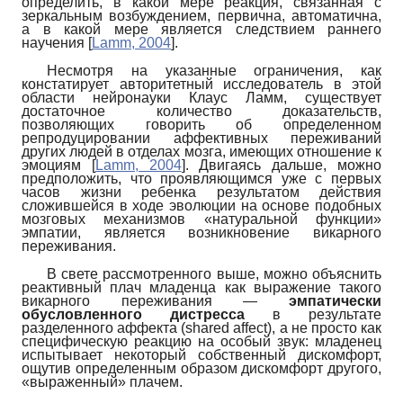
определить, в какой мере реакция, связанная с
зеркальным возбуждением, первична, автоматична,
а в какой мере является следствием раннего
научения
[
Lamm, 2004
]
.
Несмотря на указанные ограничения, как
констатирует авторитетный исследователь в этой
области нейронауки Клаус Ламм, существует
достаточное количество доказательств,
позволяющих говорить об определенном
репродуцировании аффективных переживаний
других людей в отделах мозга, имеющих отношение к
эмоциям
[
Lamm, 2004
]
. Двигаясь дальше, можно
предположить, что проявляющимся уже с первых
часов жизни ребенка результатом действия
сложившейся в ходе эволюции на основе подобных
мозговых механизмов «натуральной функции»
эмпатии, является возникновение викарного
переживания.
В свете рассмотренного выше, можно объяснить
реактивный плач младенца как выражение такого
викарного переживания —
эмпатически
обусловленного дистресса
в результате
разделенного аффекта
(
shared
affect
),
а не просто как
специфическую реакцию на особый звук: младенец
испытывает некоторый собственный дискомфорт,
ощутив определенным образом дискомфорт другого,
«выраженный» плачем.