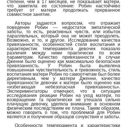
степени, чем в 17 месяцев, не показывает матери,
что заметила ее состояние: Робин настойчиво
требует от матери продолжать прерванное
совместное занятие.
Авторы задаются вопросом, что отражает
поведение Робин — недостаток эмпатической
заботы, то есть, реактивных чувств, или избыток
параллельных, который она не может преодолеть.
Возможно, и то, и другое. Исследование качества
привязанности, особенностей стиля воспитания и
характеристик темперамента девочек показало
различия между ними практически по всем
параметрам. Качество привязанности в случае
Дженни было оценено как максимально безопасная
привязанность. У Робин была выявлена
повышенная чувствительность и тревожность, стиль
воспитания матери Робин по самоотчетам был более
директивным, чем у матери Дженни, качество
привязанности девочки к матери было оценено как
«избегающая небезопасная привязанность».
Экспериментаторы отмечают, что в ситуации
исследования реакции Ро­бин на уход матери, по
возвращении та практически не утешала сильно
плачущую девочку, уделяла внимание в основном
физическим последствиям ее плача. Таким образом,
можно говорить о том, что проблемой для Робин
является и получение образцов сочувствия и заботы.
Особенности темперамента и характеристики