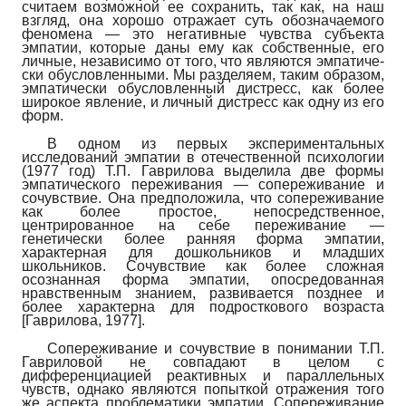
считаем возможной ее сохранить, так как, на наш
взгляд, она хорошо отражает суть обозначаемого
феномена — это негативные чувства субъекта
эмпатии, которые даны ему как собственные, его
личные, независимо от того, что являются эмпатиче-
ски обусловленными. Мы разделяем, таким образом,
эмпатически обусловленный дистресс, как более
широкое явление, и личный дистресс как одну из его
форм.
В одном из первых экспериментальных
исследований эмпатии в отечественной психологии
(1977 год) Т.П. Гаврилова выделила две формы
эмпатического переживания — сопереживание и
сочувствие. Она предположила, что сопереживание
как более простое, непосредственное,
центрированное на себе переживание —
генетически более ранняя форма эмпатии,
характерная для дошкольников и младших
школьников. Сочувствие как более сложная
осознанная форма эмпатии, опосредованная
нравственным знанием, развивается позднее и
более характерна для подросткового возраста
[
Гаврилова, 1977
]
.
Сопереживание и сочувствие в понимании Т.П.
Гавриловой не совпадают в целом с
дифференциацией реактивных и параллельных
чувств, однако являются попыткой отражения того
же аспекта проблематики эмпатии. Сопереживание