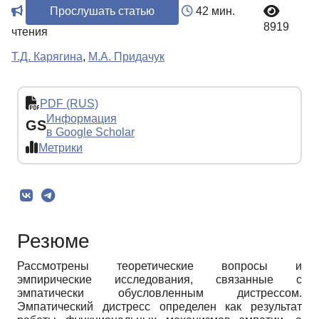
Прослушать статью
42 мин.
8919
чтения
Т.Д. Карягина
,
М.А. Придачук
PDF (RUS)
Информация
GS
в Google Scholar
Метрики
Резюме
Рассмотрены теоретические вопросы и
эмпирические исследования, связанные с
эмпатически обусловленным дистрессом.
Эмпатический дистресс определен как результат