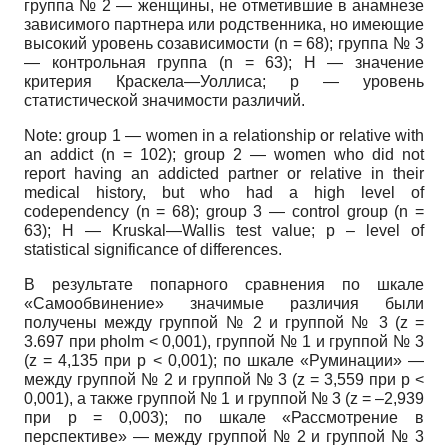
группа № 2 — женщины, не отметившие в анамнезе
зависимого партнера или родственника, но имеющие
высокий уровень созависимости (n = 68); группа № 3
— контрольная группа (n = 63); H — значение
критерия Краскела—Уоллиса; p — уровень
статистической значимости различий.
Note: group 1 — women in a relationship or relative with
an addict (n = 102); group 2 — women who did not
report having an addicted partner or relative in their
medical history, but who had a high level of
codependency (n = 68); group 3 — control group (n =
63); H — Kruskal—Wallis test value; p – level of
statistical significance of differences.
В результате попарного сравнения по шкале
«Самообвинение» значимые различия были
получены между группой № 2 и группой № 3 (z =
3.697 при pholm < 0,001), группой № 1 и группой № 3
(z = 4,135 при p < 0,001); по шкале «Руминации» —
между группой № 2 и группой № 3 (z = 3,559 при p <
0,001), а также группой № 1 и группой № 3 (z = –2,939
при p = 0,003); по шкале «Рассмотрение в
перспективе» — между группой № 2 и группой № 3