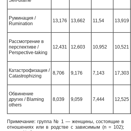
Self-blame
Руминация /
13,176
13,662
11,54
13,919
Rumination
Рассмотрение в
перспективе /
12,431
12,603
10,952
10,521
Perspective-taking
Катастрофизация /
8,706
9,176
7,143
17,303
Catastrophizing
Обвинение
других / Blaming
8,039
9,059
7,444
12,525
others
Примечание: группа № 1 — женщины, состоящие в
отношениях или в родстве с зависимым (n = 102);