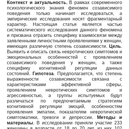
Контекст и актуальность.
В рамках современного
психологического знания феномен созависимого
поведения только начинает исследоваться, а
эмпирические исследования носят фрагментарный
характер. Настоящая статья является частью
систематического исследования данного феномена
и призвана отразить специфику взаимосвязи между
заявленными личностными проявлениями у женщин,
имеющих различную степень созависимости.
Цель
.
Выявить и описать связь невротических симптомов и
эмоциональных особенностей с проявлением
созависимого поведения у женщин, а также
специфику когнитивной регуляции данных
состояний.
Гипотеза
. Предполагается, что степень
выраженности созависимости связана с
характеристиками аффективной сферы,
проявлением невротических симптомов и
агрессивностью, а группы испытуемых будут
различаться по предпочитаемым стратегиям
когнитивной регуляции эмоций, особенностям
проявления эмпатии, показателям невротической
симптоматики, тревоги и депрессии.
Методы и
материалы
. В исследовании приняли участие 233
женщины в возрасте от 18 до 70 лет, из них 102