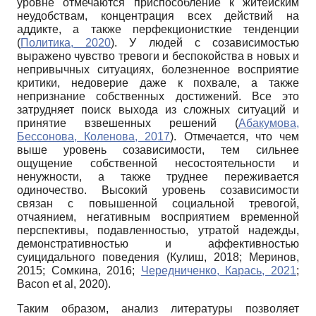
уровне отмечаются приспособление к житейским
неудобствам, концентрация всех действий на
аддикте, а также перфекционисткие тенденции
(
Политика, 2020
). У людей с созависимостью
выражено чувство тревоги и беспокойства в новых и
непривычных ситуациях, болезненное восприятие
критики, недоверие даже к похвале, а также
непризнание собственных достижений. Все это
затрудняет поиск выхода из сложных ситуаций и
принятие взвешенных решений (
Абакумова,
Бессонова, Коленова, 2017
). Отмечается, что чем
выше уровень созависимости, тем сильнее
ощущение собственной несостоятельности и
ненужности, а также труднее переживается
одиночество. Высокий уровень созависимости
связан с повышенной социальной тревогой,
отчаянием, негативным восприятием временной
перспективы, подавленностью, утратой надежды,
демонстративностью и аффективностью
суицидального поведения (Кулиш, 2018; Меринов,
2015; Сомкина, 2016;
Чередниченко, Карась, 2021
;
Bacon et al, 2020).
Таким образом, анализ литературы позволяет