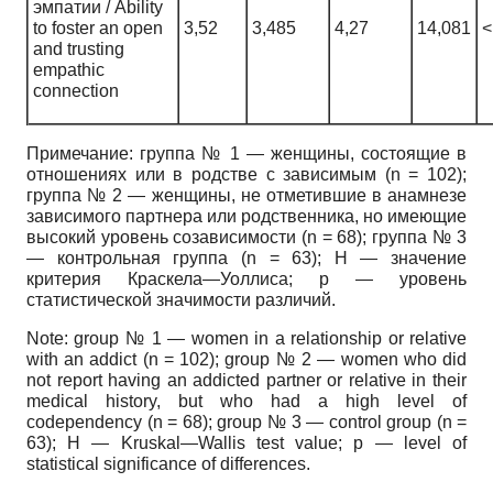
эмпатии / Ability
to foster an open
3,52
3,485
4,27
14,081
<
and trusting
empathic
connection
Примечание: группа № 1 — женщины, состоящие в
отношениях или в родстве с зависимым (n = 102);
группа № 2 — женщины, не отметившие в анамнезе
зависимого партнера или родственника, но имеющие
высокий уровень созависимости (n = 68); группа № 3
— контрольная группа (n = 63); H — значение
критерия Краскела—Уоллиса; p — уровень
статистической значимости различий.
Note: group № 1 — women in a relationship or relative
with an addict (n = 102); group № 2 — women who did
not report having an addicted partner or relative in their
medical history, but who had a high level of
codependency (n = 68); group № 3 — control group (n =
63); H — Kruskal—Wallis test value; p — level of
statistical significance of differences.