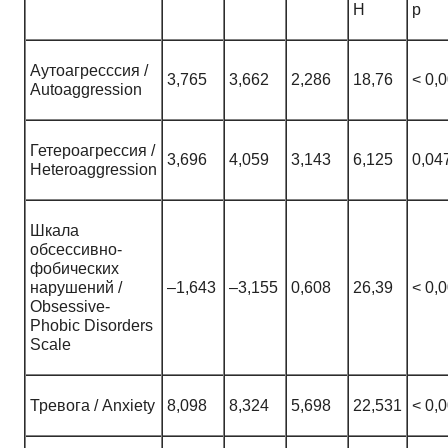
H
p
Аутоагресссия /
3,765
3,662
2,286
18,76
< 0,
Autoaggression
Гетероагрессия /
3,696
4,059
3,143
6,125
0,04
Heteroaggression
Шкала
обсессивно-
фобических
нарушений /
–1,643
–3,155
0,608
26,39
< 0,
Obsessive-
Phobic Disorders
Scale
Тревога / Anxiety
8,098
8,324
5,698
22,531
< 0,