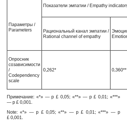
Показатели эмпатии / Empathy indicator
Параметры /
Parameters
Рациональный канал эмпатии /
Эмоцио
Rational channel of empathy
Emotio
Опросник
созависимости
/
0,262*
0,360**
Codependency
scale
Примечание: «*» — p £ 0,05; «**» — p £ 0,01; «***»
— p £ 0,001.
Note: «*» — p £ 0,05; «**» — p £ 0,01; «***» — p
£ 0,001.