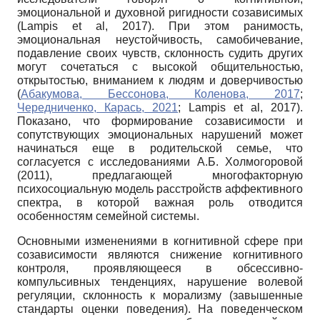
эмоциональной и духовной ригидности созависимых
(Lampis et al, 2017). При этом ранимость,
эмоциональная неустойчивость, самобичевание,
подавление своих чувств, склонность судить других
могут сочетаться с высокой общительностью,
открытостью, вниманием к людям и доверчивостью
(
Абакумова, Бессонова, Коленова, 2017
;
Чередниченко, Карась, 2021
; Lampis et al, 2017).
Показано, что формирование созависимости и
сопутствующих эмоциональных нарушений может
начинаться еще в родительской семье, что
согласуется с исследованиями А.Б. Холмогоровой
(2011), предлагающей многофакторную
психосоциальную модель расстройств аффективного
спектра, в которой важная роль отводится
особенностям семейной системы.
Основными изменениями в когнитивной сфере при
созависимости являются снижение когнитивного
контроля, проявляющееся в обсессивно-
компульсивных тенденциях, нарушение волевой
регуляции, склонность к морализму (завышенные
стандарты оценки поведения). На поведенческом