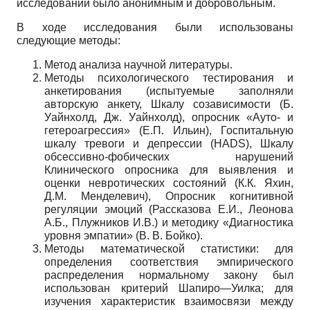
исследовании было анонимным и добровольным.
В ходе исследования были использованы
следующие методы:
Метод анализа научной литературы.
Методы психологического тестирования и
анкетирования (испытуемые заполняли
авторскую анкету, Шкалу созависимости (Б.
Уайнхолд, Дж. Уайнхолд), опросник «Ауто- и
гетероагрессия» (Е.П. Ильин), Госпитальную
шкалу тревоги и депрессии (HADS), Шкалу
обсессивно-фобических нарушений
Клинического опросника для выявления и
оценки невротических состояний (К.К. Яхин,
Д.М. Менделевич), Опросник когнитивной
регуляции эмоций (Рассказова Е.И., Леонова
А.Б., Плужников И.В.) и методику «Диагностика
уровня эмпатии» (В. В. Бойко).
Методы математической статистики: для
определения соответствия эмпирического
распределения нормальному закону был
использован критерий Шапиро—Уилка; для
изучения характеристик взаимосвязи между