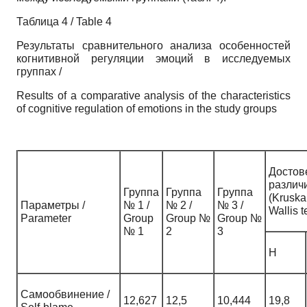
Таблица 4 / Table 4
Результаты сравнительного анализа особенностей
когнитивной регуляции эмоций в исследуемых
группах /
Results of a comparative analysis of the characteristics
of cognitive regulation of emotions in the study groups
Достов
различ
Группа
Группа
Группа
(Kruska
Параметры /
№ 1 /
№ 2 /
№ 3 /
Wallis t
Parameter
Group
Group №
Group №
№ 1
2
3
H
Самообвинение /
12,627
12,5
10,444
19,8