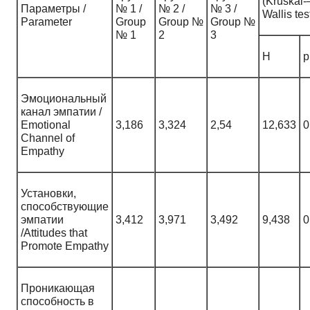
(Kruskal
Параметры /
№ 1 /
№ 2 /
№ 3 /
Wallis tes
Parameter
Group
Group №
Group №
№ 1
2
3
H
p
Эмоциональный
канал эмпатии /
Emotional
3,186
3,324
2,54
12,633
0
Channel of
Empathy
Установки,
способствующие
эмпатии
3,412
3,971
3,492
9,438
0
/Attitudes that
Promote Empathy
Проникающая
способность в