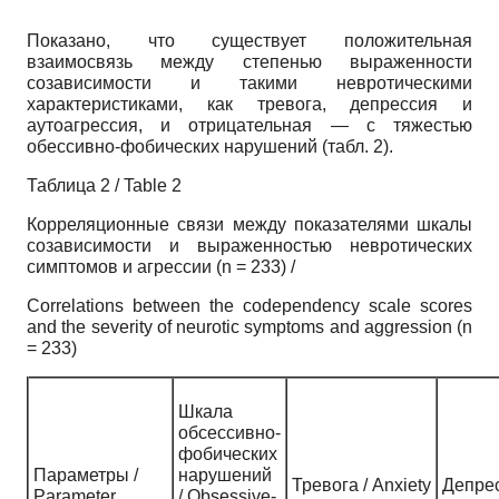
Показано, что существует положительная
взаимосвязь между степенью выраженности
созависимости и такими невротическими
характеристиками, как тревога, депрессия и
аутоагрессия, и отрицательная — с тяжестью
обессивно-фобических нарушений (табл. 2).
Таблица 2 / Table 2
Корреляционные связи между показателями шкалы
созависимости и выраженностью невротических
симптомов и агрессии (n = 233) /
Correlations between the codependency scale scores
and the severity of neurotic symptoms and aggression (n
= 233)
Шкала
обсессивно-
фобических
Параметры /
нарушений
Тревога / Anxiety
Депрес
Parameter
/ Obsessive-