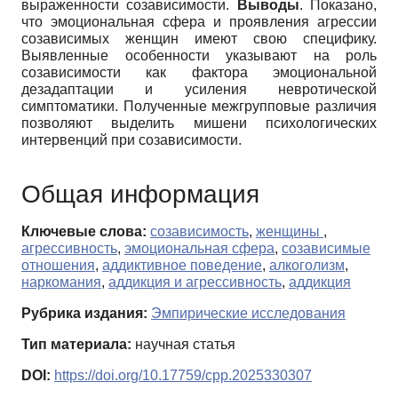
выраженности созависимости.
Выводы
. Показано,
что эмоциональная сфера и проявления агрессии
созависимых женщин имеют свою специфику.
Выявленные особенности указывают на роль
созависимости как фактора эмоциональной
дезадаптации и усиления невротической
симптоматики. Полученные межгрупповые различия
позволяют выделить мишени психологических
интервенций при созависимости.
Общая информация
Ключевые слова:
созависимость
,
женщины
,
агрессивность
,
эмоциональная сфера
,
созависимые
отношения
,
аддиктивное поведение
,
алкоголизм
,
наркомания
,
аддикция и агрессивность
,
аддикция
Рубрика издания:
Эмпирические исследования
Тип материала:
научная статья
DOI:
https://doi.org/10.17759/cpp.2025330307