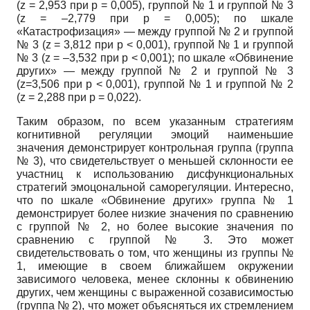
(z = 2,953 при p = 0,005), группой № 1 и группой № 3
(z = –2,779 при p = 0,005); по шкале
«Катастрофизация» — между группой № 2 и группой
№ 3 (z = 3,812 при p < 0,001), группой № 1 и группой
№ 3 (z = –3,532 при p < 0,001); по шкале «Обвинение
других» — между группой № 2 и группой № 3
(z=3,506 при p < 0,001), группой № 1 и группой № 2
(z = 2,288 при p = 0,022).
Таким образом, по всем указанным стратегиям
когнитивной регуляции эмоций наименьшие
значения демонстрирует контрольная группа (группа
№ 3), что свидетельствует о меньшей склонности ее
участниц к использованию дисфункциональных
стратегий эмоцональной саморегуляции. Интересно,
что по шкале «Обвинение других» группа № 1
демонстрирует более низкие значения по сравнению
с группой № 2, но более высокие значения по
сравнению с группой № 3. Это может
свидетельствовать о том, что женщины из группы №
1, имеющие в своем ближайшем окружении
зависимого человека, менее склонны к обвинению
других, чем женщины с выраженной созависимостью
(группа № 2), что может объясняться их стремлением