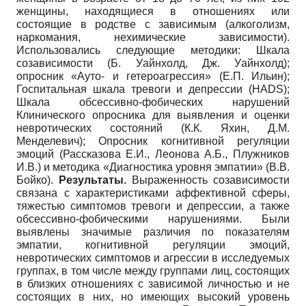
женщины, находящиеся в отношениях или
состоящие в родстве с зависимым (алкоголизм,
наркомания, нехимические зависимости).
Использовались следующие методики: Шкала
созависимости (Б. Уайнхолд, Дж. Уайнхолд);
опросник «Ауто- и гетероагрессия» (Е.П. Ильин);
Госпитальная шкала тревоги и депрессии (HADS);
Шкала обсессивно-фобических нарушений
Клинического опросника для выявления и оценки
невротических состояний (К.К. Яхин, Д.М.
Менделевич); Опросник когнитивной регуляции
эмоций (Рассказова Е.И., Леонова А.Б., Плужников
И.В.) и методика «Диагностика уровня эмпатии» (В.В.
Бойко).
Результаты.
Выраженность созависимости
связана с характеристиками аффективной сферы,
тяжестью симптомов тревоги и депрессии, а также
обсессивно-фобическими нарушениями. Были
выявлены значимые различия по показателям
эмпатии, когнитивной регуляции эмоций,
невротических симптомов и агрессии в исследуемых
группах, в том числе между группами лиц, состоящих
в близких отношениях с зависимой личностью и не
состоящих в них, но имеющих высокий уровень