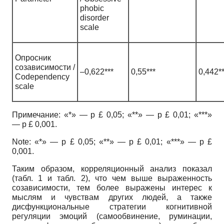
phobic
disorder
scale
Опросник
созависимости /
–0,622***
0,55***
0,442**
Codependency
scale
Примечание: «*» — p £ 0,05; «**» — p £ 0,01; «***»
— p £ 0,001.
Note: «*» — p £ 0,05; «**» — p £ 0,01; «***» — p £
0,001.
Таким образом, корреляционный анализ показал
(табл. 1 и табл. 2), что чем выше выраженность
созависимости, тем более выражены интерес к
мыслям и чувствам других людей, а также
дисфункциональные стратегии когнитивной
регуляции эмоций (самообвинение, руминации,