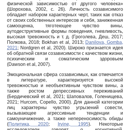
физической зависимостью от другого человека»
(Шорохова, 2002, с. 26). Личность созависимого
обладает набором характерных черт, таких как отказ
от своих собственных интересов и себя, заниженная
самооценка, тяготеющее чувство вины,
аутодеструктивные формы поведения, гневливость,
высокая тревожность и т. д. (Гроголева, Деш, 2017;
Полкова, 2018; Bokhan et al, 2013;
Danilova, Gomba,
2021
; Nordgren et al, 2020). Широко признается идея
об обратной связи созависимости с качеством жизни,
психическим и соматическим здоровьем
(Dawson et al, 2007).
Эмоциональная сфера созависимых, как отмечается
в литературе, характеризуется высокой
тревожностью и необъективным чувством вины, а
также ростом депрессивных переживаний
(Бердичевский et al, 2021; Шаповалов, Голенищева,
2021; Hurcom, Copello, 2000). Для данной категории
лиц характерны чувство угрызений совести,
вызывающее агрессивные тенденции и
самоуничижение, а также непереносимость обиды
(
Политика, 2020
;
Irvine, 1995
). Некоторые
исследователи говорят о когнитивной,