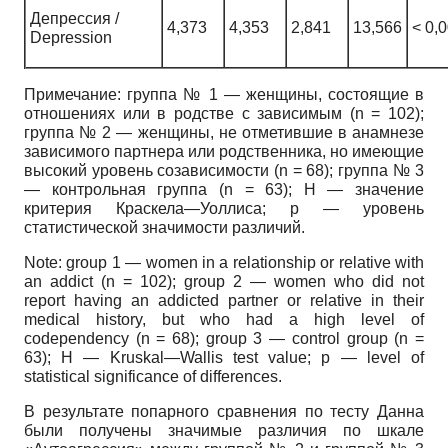
Депрессия /
4,373
4,353
2,841
13,566
< 0,
Depression
Примечание: группа № 1 — женщины, состоящие в
отношениях или в родстве с зависимым (n = 102);
группа № 2 — женщины, не отметившие в анамнезе
зависимого партнера или родственника, но имеющие
высокий уровень созависимости (n = 68); группа № 3
— контрольная группа (n = 63); H — значение
критерия Краскела—Уоллиса; p — уровень
статистической значимости различий.
Note: group 1 — women in a relationship or relative with
an addict (n = 102); group 2 — women who did not
report having an addicted partner or relative in their
medical history, but who had a high level of
codependency (n = 68); group 3 — control group (n =
63); H — Kruskal—Wallis test value; p — level of
statistical significance of differences.
В результате попарного сравнения по тесту Данна
были получены значимые различия по шкале