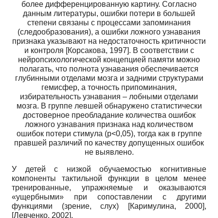
более дифференцированную картину. Согласно
данным литературы, ошибки потери в большей
степени связаны с процессами запоминания
(следообразования), а ошибки ложного узнавания
признака указывают на недостаточность критичности
и контроля
[
Корсакова, 1997
]
. В соответствии с
нейропсихологической концепцией памяти можно
полагать, что полнота узнавания обеспечивается
глубинными отделами мозга и задними структурами
гемисфер, а точность припоминания,
избирательность узнавания – лобными отделами
мозга. В группе левшей обнаружено статистически
достоверное преобладание количества ошибок
ложного узнавания признака над количеством
ошибок потери стимула (p<0,05), тогда как в группе
правшей различий по качеству допущенных ошибок
не выявлено.
У детей с низкой обучаемостью когнитивные
компоненты тактильной функции в целом менее
тренированные, упражняемые и оказываются
«ущербными» при сопоставлении с другими
функциями (зрение, слух)
[
Каримулина, 2000
]
,
[
Левченко, 2002
]
.