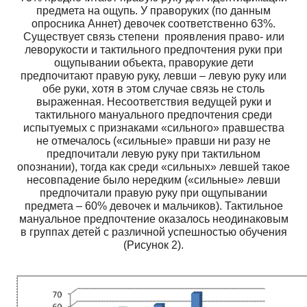
предмета на ощупь. У праворуких (по данным
опросника Аннет) девочек соответственно 63%.
Существует связь степени проявления право- или
леворукости и тактильного предпочтения руки при
ощупывании объекта, праворукие дети
предпочитают правую руку, левши – левую руку или
обе руки, хотя в этом случае связь не столь
выраженная. Несоответствия ведущей руки и
тактильного мануального предпочтения среди
испытуемых с признаками «сильного» правшества
не отмечалось («сильные» правши ни разу не
предпочитали левую руку при тактильном
опознании), тогда как среди «сильных» левшей такое
несовпадение было нередким («сильные» левши
предпочитали правую руку при ощупывании
предмета – 60% девочек и мальчиков). Тактильное
мануальное предпочтение оказалось неодинаковым
в группах детей с различной успешностью обучения
(Рисунок 2).