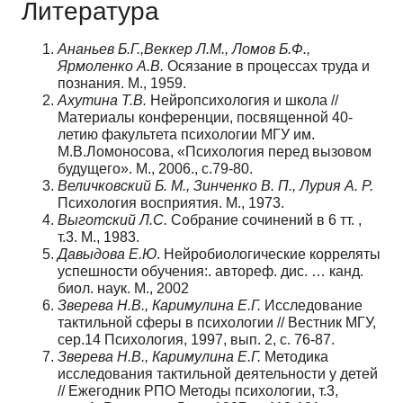
Литература
Ананьев Б.Г.,Веккер Л.М., Ломов Б.Ф.,
Ярмоленко А.В.
Осязание в процессах труда и
познания. М., 1959.
Ахутина Т.В.
Нейропсихология и школа //
Материалы конференции, посвященной 40-
летию факультета психологии МГУ им.
М.В.Ломоносова, «Психология перед вызовом
будущего». М., 2006., с.79-80.
Величковский Б. М., Зинченко В. П., Лурия А. Р.
Психология восприятия. М., 1973.
Выготский Л.С.
Собрание сочинений в 6 тт. ,
т.3. М., 1983.
Давыдова Е.Ю
. Нейробиологические корреляты
успешности обучения:. автореф. дис. … канд.
биол. наук. М., 2002
Зверева Н.В., Каримулина Е.Г.
Исследование
тактильной сферы в психологии // Вестник МГУ,
сер.14 Психология, 1997, вып. 2, с. 76-87.
Зверева Н.В., Каримулина Е.Г.
Методика
исследования тактильной деятельности у детей
// Ежегодник РПО Методы психологии, т.3,