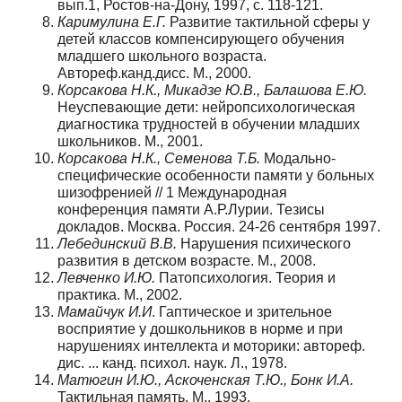
вып.1, Ростов-на-Дону, 1997, с. 118-121.
Каримулина Е.Г.
Развитие тактильной сферы у
детей классов компенсирующего обучения
младшего школьного возраста.
Автореф.канд.дисс. М., 2000.
Корсакова Н.К., Микадзе Ю.В., Балашова Е.Ю.
Неуспевающие дети: нейропсихологическая
диагностика трудностей в обучении младших
школьников. М., 2001.
Корсакова Н.К., Семенова Т.Б.
Модально-
специфические особенности памяти у больных
шизофренией // 1 Международная
конференция памяти А.Р.Лурии. Тезисы
докладов. Москва. Россия. 24-26 сентября 1997.
Лебединский В.В.
Нарушения психического
развития в детском возрасте. М., 2008.
Левченко И.Ю.
Патопсихология. Теория и
практика. М., 2002.
Мамайчук И.И
. Гаптическое и зрительное
восприятие у дошкольников в норме и при
нарушениях интеллекта и моторики: автореф.
дис. ... канд. психол. наук. Л., 1978.
Матюгин И.Ю., Аскоченская Т.Ю., Бонк И.А.
Тактильная память. М., 1993.