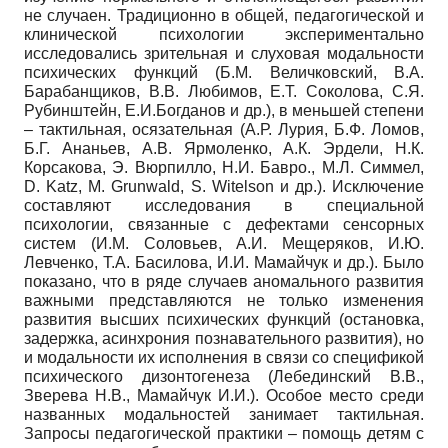
не случаен. Традиционно в общей, педагогической и
клинической психологии экспериментально
исследовались зрительная и слуховая модальности
психических функций (Б.М. Величковский, В.А.
Барабанщиков, В.В. Любимов, Е.Т. Соколова, С.Я.
Рубинштейн, Е.И.Богданов и др.), в меньшей степени
– тактильная, осязательная (А.Р. Лурия, Б.Ф. Ломов,
Б.Г. Ананьев, А.В. Ярмоленко, А.К. Эрдели, Н.К.
Корсакова, Э. Вюрпилло, Н.И. Бавро., М.Л. Симмел,
D. Katz, M. Grunwald, S. Witelson и др.). Исключение
составляют исследования в специальной
психологии, связанные с дефектами сенсорных
систем (И.М. Соловьев, А.И. Мещеряков, И.Ю.
Левченко, Т.А. Басилова, И.И. Мамайчук и др.). Было
показано, что в ряде случаев аномального развития
важными представляются не только изменения
развития высших психических функций (остановка,
задержка, асинхрония познавательного развития), но
и модальности их исполнения в связи со спецификой
психического дизонтогенеза (Лебединский В.В.,
Зверева Н.В., Мамайчук И.И.). Особое место среди
названных модальностей занимает тактильная.
Запросы педагогической практики – помощь детям с