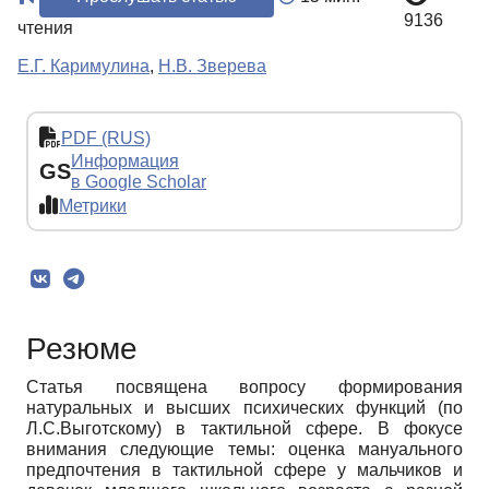
9136
чтения
Е.Г. Каримулина
,
Н.В. Зверева
PDF (RUS)
Информация
GS
в Google Scholar
Метрики
Резюме
Статья посвящена вопросу формирования
натуральных и высших психических функций (по
Л.С.Выготскому) в тактильной сфере. В фокусе
внимания следующие темы: оценка мануального
предпочтения в тактильной сфере у мальчиков и