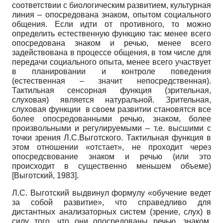
соответствии с биологическим развитием, культурная
линия – опосредована знаком, опытом социального
общения. Если идти от противного, то можно
определить естественную функцию так: менее всего
опосредована знаком и речью, менее всего
задействована в процессе общения, в том числе для
передачи социального опыта, менее всего участвует
в планировании и контроле поведения
(естественная – значит непосредственная).
Тактильная сенсорная функция (зрительная,
слуховая) является натуральной. Зрительная,
слуховая функции в своем развитии становятся все
более опосредованными речью, знаком, более
произвольными и регулируемыми – т.е. высшими с
точки зрения Л.С.Выготского. Тактильная функция в
этом отношении «отстает», не проходит через
опосредсвование знаком и речью (или это
происходит в существенно меньшем объеме)
[
Выготский, 1983
]
.
Л.С. Выготский выдвинул формулу «обучение ведет
за собой развитие», что справедливо для
дистантных анализаторных систем (зрение, слух) в
силу того, что они опосредованы речью, знаком.