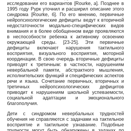
исследовании его вариантов
[
Rourke, а
]
. Позднее в
1995 году Рурк уточнил и расширил описание этого
синдрома
[
Rourke, б
]
. По его мнению, первичные
нейропсихологические дефициты ведут к вторичной
недостаточности модально-специфических видов
внимания и в более обобщенном виде проявляются
в неспособности ребенка к активному освоению
окружающей среды. [23-25]. Эти первичные
дефициты включают нарушения тактильного
восприятия, визуального восприятия, моторной
координации. В свою очередь вторичные дефициты
приводят к третичным: в частности, нарушениям
невербальной памяти, абстрактного мышления,
исполнительских функций и специфических аспектов
речи и языка. Сочетание первичных, вторичных и
третичных нейропсихологических дефицитов
приводит к нарушениям школьной успеваемости,
социальной адаптации и эмоционального
благополучия.
Дети с синдромом невербальных трудностей
обучения не справляются с задачами на тактильное
восприятие и тактильное узнавание. Подобные
трудности могут быть обнаружены в задачах по