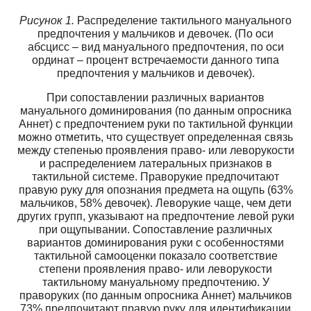
Рисунок 1.
Распределение тактильного мануального
предпочтения у мальчиков и девочек. (По оси
абсцисс – вид мануального предпочтения, по оси
ординат – процент встречаемости данного типа
предпочтения у мальчиков и девочек).
При сопоставлении различных вариантов
мануального доминирования (по данным опросника
Аннет) с предпочтением руки по тактильной функции
можно отметить, что существует определенная связь
между степенью проявления право- или леворукости
и распределением латеральных признаков в
тактильной системе. Праворукие предпочитают
правую руку для опознания предмета на ощупь (63%
мальчиков, 58% девочек). Леворукие чаще, чем дети
других групп, указывают на предпочтение левой руки
при ощупывании. Сопоставление различных
вариантов доминирования руки с особенностями
тактильной самооценки показало соответствие
степени проявления право- или леворукости
тактильному мануальному предпочтению. У
праворуких (по данным опросника Аннет) мальчиков
73% предпочитают правую руку для идентификации