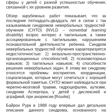
сферы у детей с разной успешностью обучения,
связанной с их уровнем развития.
Обзор зарубежных работ показывает, что за
последние пятнадцать-двадцать лет в связи с так
называемым синдромом невербальных трудностей
обучения (СНТО) (NVLD –
nonverbal learning
disability
) возрос интерес к тактильным, а также
ассоциированным с тактильными, нарушениям
познавательной деятельности ребенка. Синдром
невербальных трудностей обучения характеризуется
недостаточностью: 1) визуально-пространственно-
организационных способностей; 2) психомоторных
навыков; 3) тактильных навыков; 4) способности
решения невербальных задач. К этому же синдрому
относятся проблемы восприятия, координации,
социализации, которые могут сочетаться с хорошей
формальной памятью. СНТО может наблюдаться при
черепно-мозговой травме, гидроцефалии, аутизме,
синдроме Аспергера, у детей с дислексией и
аграфией, при анорексии
[
Rourke
]
.
Байрон Рурк в 1988 году впервые дал детальное
описание данного синдрома, основанного на