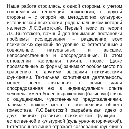
Наша работа строилась, с одной стороны, с учетом
современных тенденций психологии, с другой
стороны – с опорой на методологию культурно-
исторической психологии, родоначальником которой
является Л.С.Выготский. Первый тезис из теории
Л.С.Выготского, важный для понимания постановки
проблемы исследования, – разделение всех
психических функций по уровню на естественные и
социальные, натуральные и высшие,
непосредственные и опосредованные. В этом
отношении тактильная память, гнозис (даже
произвольные их формы) занимают особое место по
сравнению с другими высшими психическими
функциями. Тактильная когнитивная деятельность,
менее всего связанная с речью и/или
опосредованная ею в индивидуальном опыте
человека, имеет более выраженную (базисную) связь
с ощущениями, чувственными представлениями,
занимает важное место в обеспечении общего
гомеостаза. Л.С.Выготский разрабатывал идею о
двух линиях развития психической функции –
естественной и культурной (культурно-исторической).
Естественная линия отражает созревание функции в