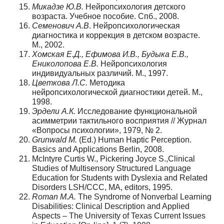
Микадзе Ю.В.
Нейропсихология детского
возраста. Учебное пособие. Спб., 2008.
Семенович А.В
. Нейропсихологическая
диагностика и коррекция в детском возрасте.
М., 2002.
Хомская Е.Д., Ефимова И.В., Будыка Е.В.,
Ениколопова Е.В.
Нейропсихология
индивидуальных различий. М., 1997.
Цветкова Л.С.
Методика
нейропсихологической диагностики детей. М.,
1998.
Эрдели А.К.
Исследование функциональной
асимметрии тактильного восприятия // Журнал
«Вопросы психологии», 1979, № 2.
Grunwald M.
(Ed.) Human Haptic Perception.
Basics and Applications Berlin, 2008.
McIntyre Curtis W., Pickering Joyce S.,Clinical
Studies of Multisensory Structured Language
Education for Students with Dyslexia and Related
Disorders LSH/CCC, MA, editors, 1995.
Roman M.A.
The Syndrome of Nonverbal Learning
Disabilities: Clinical Description and Applied
Aspects – The University of Texas Current Issues