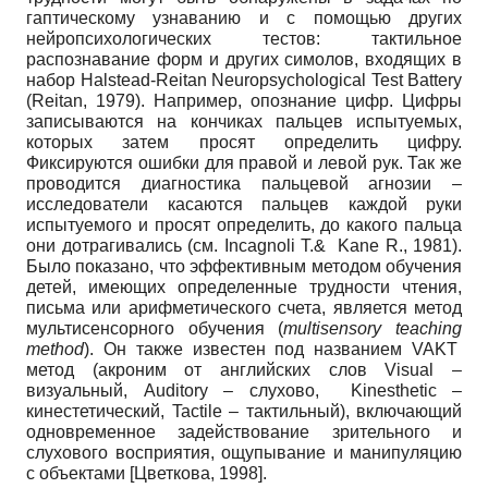
гаптическому узнаванию и с помощью других
нейропсихологических тестов: тактильное
распознавание форм и других симолов, входящих в
набор Halstead-Reitan Neuropsychological Test Battery
(Reitan, 1979). Например, опознание цифр. Цифры
записываются на кончиках пальцев испытуемых,
которых затем просят определить цифру.
Фиксируются ошибки для правой и левой рук. Так же
проводится диагностика пальцевой агнозии –
исследователи касаются пальцев каждой руки
испытуемого и просят определить, до какого пальца
они дотрагивались (см. Incagnoli T.& Kane R., 1981).
Было показано, что эффективным методом обучения
детей, имеющих определенные трудности чтения,
письма или арифметического счета, является метод
мультисенсорного обучения (
multisensory teaching
method
). Он также известен под названием VAKT
метод (акроним от английских слов Visual –
визуальный, Auditory – слухово, Kinesthetic –
кинестетический, Tactile – тактильный), включающий
одновременное задействование зрительного и
слухового восприятия, ощупывание и манипуляцию
с объектами
[
Цветкова, 1998
]
.