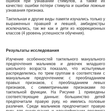
ошибок при узнавании стимулов, а также их
качество: ошибки потери стимула и ошибки ложные
узнавания признака.
Тактильная и другие виды памяти изучались только у
выраженных правшей и левшей, амбидекстры
исключались, так же как и дети из коррекционных
классов (4 уровень успешности обучения).
Результаты исследования
Изучение особенностей тактильного мануального
предпочтения мальчиков и девочек младшего
школьного возраста показало, что испытуемые
распределились по трем группам в соответствии с
мануальным предпочтением: с преобладанием
правых признаков, с преобладанием левых
признаков, с симметричными признаками по
тактильной функции. На Рисунке 1 приведены
соответствующие данные: большинство детей
предпочитали правую руку, но имелись половые
различия. Среди мальчиков предпочитают правую
руку для ощупывания и идентификации предмета