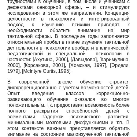
трудностями в обучении, в том числе и ученикам с
дефектами сенсорной сферы, – и стимулируют
исследования в этом же направлении. Концепция
целостности в психологии и интегрированный
подход к изучению психики приводят к
необходимости обратить внимание на мир
тактильной сферы. В последние годы заполняется
относительный пробел в плане изучения тактильной
деятельности в психологии вообще и в клинической,
педагогической и специальной психологии в
частности:
[
Ахутина, 2006
]
,
[
Давыдова
]
,
[
Каримулина,
2000
]
,
[
Корсакова, 2001
]
,
[
Хомская, 1997
]
,
[
Эрдели,
1979
]
,
[
McIntyre Curtis, 1995
]
.
В современной школе обучение строится
дифференцированно с учетом возможностей детей.
Опыт введения классов коррекционно-
развивающего обучения оказался во многом
положительным, т.к. предоставил возможность более
полного раскрытия способностей детей с
элементами задержки психического развития,
минимальными мозговыми дисфункциями и т.п. В
этом контексте важным представляется обратить
внимание на состояние малоизученной тактильной