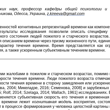
ских наук, профессор кафедры общей психологии и 
икова, Одесса, Украина,
z
.
kireeva
@
gmail
.
com
нностей когнитивных репрезентаций времени как компоне
езультаты исследования позволили описать специфику
ского состояния людей пожилого и старческого возрасто
я описанием времени через призму жизненного пути, един
арактер течения времени. Время представляется как ог
я, а также ускоренным субъективным течением времени.
и жалобами в пожилом и старческом возрастах, помимо и
рости течения времени. Люди пожилого возраста отмечают
ости течения времени в сторону замедления или ускорения
ва, 2004
;
Микеладзе, 2016
;
Семенова, 2008
]
и зарубежны
5
;
Rolf, 2014
;
Szelaga, 2014
;
Wallach, 1961
]
исследованиях. 
меняется субъективная скорость его течения и временная
о времени лежит
когнитивная модель
восприятия
,
состоя
 в процессе формирования у человека целостной картины ми