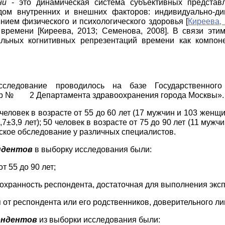
ни
- это динамическая система
субъективных представ
ядом внутренних и внешних факторов: индивидуально-д
янием физического и психологического здоровья
[
Киреева,
й времени
[
Киреева, 2013
;
Семенова, 2008
]
. В связи эт
льных когнитивных репрезентаций времени как компон
ледование проводилось на базе Государственного 
тр №
2 Департамента здравоохранения города Москвы».
еловек в возрасте от 55 до 60 лет (17 мужчин и 103 женщин
7±3,9 лет); 50 человек в возрасте от 75 до 90 лет (11 мужч
кое обследование у различных специалистов.
ндентов
в выборку исследования были:
 55 до 90 лет;
сохранность респондента, достаточная для выполнения экс
 от респондента или его родственников, доверительного л
ондентов
из выборки исследования были: