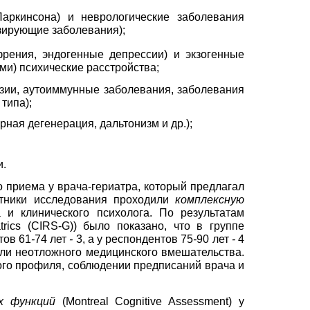
Паркинсона) и неврологические заболевания
изирующие заболевания);
рения, эндогенные депрессии) и экзогенные
ми) психические расстройства;
нзии, аутоиммунные заболевания, заболевания
типа);
рная дегенерация, дальтонизм и др.);
и.
 приема у врача-гериатра, который предлагал
стники исследования проходили
комплексную
 и клинического психолога. По результатам
trics
(
CIRS
-
G
))
было показано, что в группе
тов 61
-
74 лет
-
3, а у респондентов 75
-
90 лет
-
4
али неотложного медицинского вмешательства.
го профиля, соблюдении предписаний врача и
х функций
(
Montreal
Cognitive
Assessment
)
у