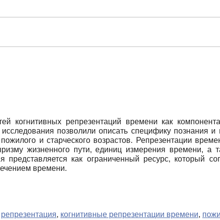
ей когнитивных репрезентаций времени как компонент
ы исследования позволили описать специфику познания и 
 пожилого и старческого возрастов. Репрезентации време
призму жизненного пути, единиц измерения времени, а 
мя представляется как ограниченный ресурс, который с
течением времени.
,
репрезентация
,
когнитивные репрезентации времени
,
пожи