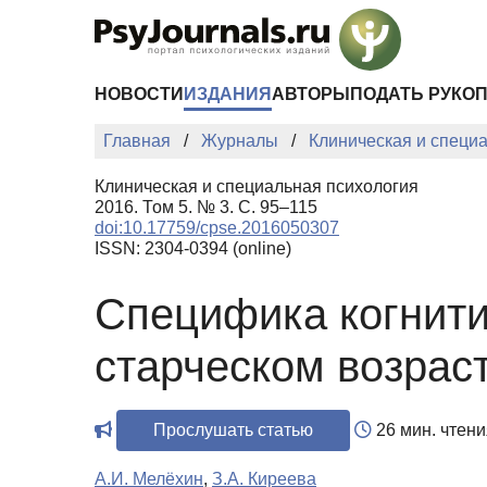
Перейти к основному содержанию
НОВОСТИ
ИЗДАНИЯ
АВТОРЫ
ПОДАТЬ РУКО
Главная
Журналы
Клиническая и специ
Клиническая и специальная психология
2016. Том 5. № 3. С. 95–115
doi:10.17759/cpse.2016050307
ISSN: 2304-0394 (online)
Специфика когнити
старческом возрас
Прослушать статью
26 мин. чтени
А.И. Мелёхин
,
З.А. Киреева