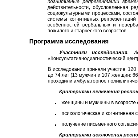
Когнитивные репрезентации време
действительности, обусловленная р
социокультурными процессами, состо
системы когнитивных репрезентаци
особенностей вербальных и неверба
пожилого и старческого возрастов.
Программа исследования
Участники исследования.
Исс
«Консультативно­диагностический цен
В исследовании приняли участие: 120 ч
до 74 лет (13 мужчин и 107 женщин; 66,
проходили амбулаторное поликлиничес
Критериями включения респо
женщины и мужчины в возрасте от
■
психологическая и когнитивная 
■
получение письменного согласия
■
Критериями исключения респ