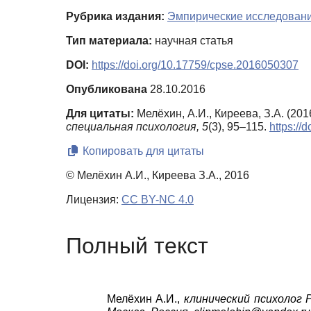
Рубрика издания:
Эмпирические исследован
Тип материала:
научная статья
DOI:
https://doi.org/10.17759/cpse.2016050307
Опубликована
28.10.2016
Для цитаты:
Мелёхин, А.И., Киреева, З.А. (2
специальная психология,
5
(3), 95–115.
https://
Копировать для цитаты
© Мелёхин А.И., Киреева З.А., 2016
Лицензия:
CC BY-NC 4.0
Полный текст
Мелёхин А.И.,
клинический психолог 