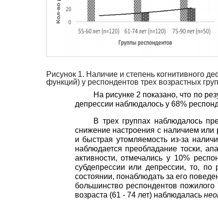
Рисунок 1. Наличие и степень когнитивного д
функций) у респондентов трех возрастных гру
На рисунке 2 показано, что по р
депрессии наблюдалось у 68% респонд
В трех группах наблюдалось п
снижение настроения с наличием или р
и быстрая утомляемость из-за нали
наблюдается преобладание тоски, ап
активности, отмечались у 10% респо
субдепрессии или депрессии, то, по
состоянии, понаблюдать за его поведе
большинство респондентов пожилого 
возраста
(61
-
74
лет) наблюдалась
нео