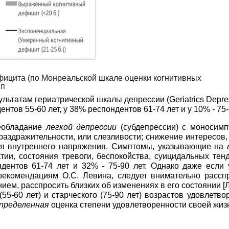
ефицита (по Монреальской шкале оценки когнитивных
пп
езультатам гериатрической шкалы депрессии
(
Geriatrics
Depre
ентов 55
-
60 лет, у 38% респондентов 61
-
74 лет и у 10%
-
75
-
реобладание
легкой депрессии
(субдепрессии) с моносимп
аздражительности, или слезливости; снижение интересов, 
чия внутреннего напряжения. Симптомы, указывающие на
атии, состояния тревоги, беспокойства, суицидальных т
ндентов 61
-
74 лет и 32%
-
75
-
90 лет. Однако даже если
 рекомендациям О.С. Левина, следует внимательно рассп
нием, расспросить близких об изменениях в его состоянии
[
(55
-
60 лет) и старческого (75
-
90 лет) возрастов удовлетв
пределенная
оценка степени
удовлетворенности своей жиз