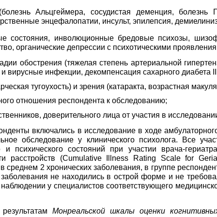
(болезнь Альцгеймера, сосудистая деменция, болезнь 
карственные энцефалопатии, инсульт, эпилепсия, демиелин
ые состояния, инволюционные бредовые психозы, шизоф
тво, органические депрессии с психотическими проявления
тадии обострения (тяжелая степень артериальной гиперте
 и вирусные инфекции, декомпенсация сахарного диабета
II
ческая тугоухость) и зрения (катаракта, возрастная макуля
ного отношения респондента к обследованию;
ственников, доверительного лица от участия в исследовани
нденты включались в исследование в ходе амбулаторного
ьное обследование у клинического психолога. Все уча
 и психического состояний при участии врача-гериатра
ти расстройств
(
Cumulative
Illness
Rating
Scale
for
Geria
в среднем 2 хронических заболевания, в группе респонден
 заболевания не находились в острой форме и не требов
 наблюдении у специалистов соответствующего медицинско
о результатам
Монреальской шкалы оценки когнитивны