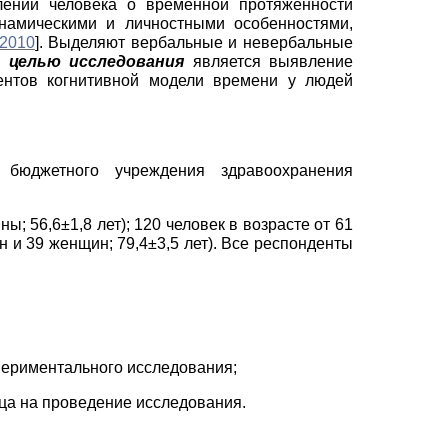
лений человека о временной протяженности
инамическими и личностными особенностями,
 2010
]
. Выделяют вербальные и невербальные
им
целью исследования
является выявление
ентов когнитивной модели времени у людей
бюджетного учреждения здравоохранения
ы; 56,6±1,8 лет); 120 человек в возрасте от 61
ин и 39 женщин; 79,4±3,5 лет). Все респонденты
периментального исследования;
ица на проведение исследования.