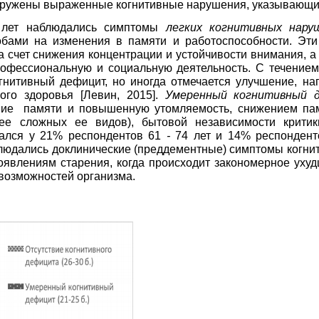
наружены выраженные когнитивные нарушения, указывающи
 лет наблюдались симптомы
легких когнитивных нару
обами на изменения в памяти и работоспособности. Эт
 счет снижения концентрации и устойчивости внимания, а 
офессиональную и социальную деятельность. С течением
гнитивный дефицит, но иногда отмечается улучшение, на
кого здоровья
[
Левин, 2015
]
.
Умеренный когнитивный 
ние
памяти и
повышенную утомляемость, снижением пам
ее сложных ее видов), бытовой независимости критик
ался у
21%
респондентов
61
-
74
лет и 14% респондент
блюдались доклинические (преддементные) симптомы когни
оявлениям старения, когда происходит закономерное уху
возможностей организма.