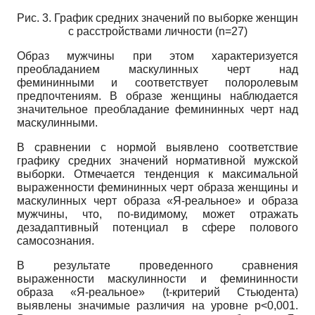
Рис. 3. График средних значений по выборке женщин
с расстройствами личности (n=27)
Образ мужчины при этом характеризуется
преобладанием маскулинных черт над
фемининными и соответствует полоролевым
предпочтениям. В образе женщины наблюдается
значительное преобладание фемининных черт над
маскулинными.
В сравнении с нормой выявлено соответствие
графику средних значений нормативной мужской
выборки. Отмечается тенденция к максимальной
выраженности фемининных черт образа женщины и
маскулинных черт образа «Я-реальное» и образа
мужчины, что, по-видимому, может отражать
дезадаптивный потенциал в сфере полового
самосознания.
В результате проведенного сравнения
выраженности маскулинности и фемининности
образа «Я-реальное» (
t
-критерий Стьюдента)
выявлены значимые различия на уровне р<0,001.