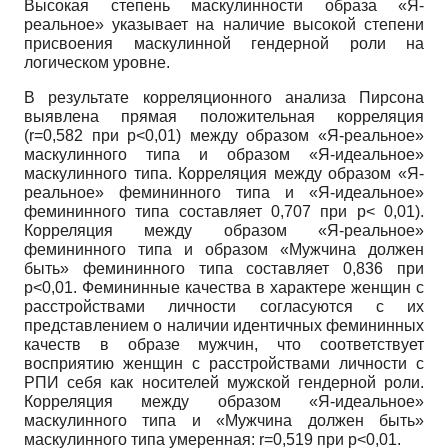
Высокая степень маскулинности образа «Я-
реальное» указывает на наличие высокой степени
присвоения маскулинной гендерной роли на
логическом уровне.
В результате корреляционного анализа Пирсона
выявлена прямая положительная корреляция
(
r
=0,582 при
p
<0,01) между образом «Я-реальное»
маскулинного типа и образом «Я-идеальное»
маскулинного типа. Корреляция между образом «Я-
реальное» фемининного типа и «Я-идеальное»
фемининного типа составляет 0,707 при
p
< 0,01).
Корреляция между образом «Я-реальное»
фемининного типа и образом «Мужчина должен
быть» фемининного типа составляет 0,836 при
p
<0,01. Фемининные качества в характере женщин с
расстройствами личности согласуются с их
представлением о наличии идентичных фемининных
качеств в образе мужчин, что соответствует
восприятию женщин с расстройствами личности с
РПИ себя как носителей мужской гендерной роли.
Корреляция между образом «Я-идеальное»
маскулинного типа и «Мужчина должен быть»
маскулинного типа умеренная:
r
=0,519 при
p
<0,01.