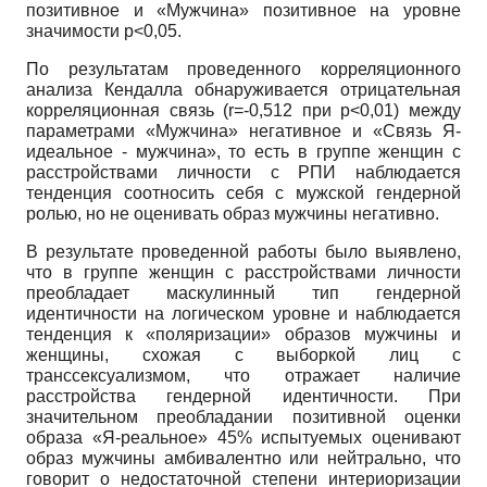
позитивное и «Мужчина» позитивное на уровне
значимости р<0,05.
По результатам проведенного корреляционного
анализа Кендалла обнаруживается отрицательная
корреляционная связь (
r
=-0,512 при
p
<0,01) между
параметрами «Мужчина» негативное и «Связь Я-
идеальное - мужчина», то есть в группе женщин с
расстройствами личности с РПИ наблюдается
тенденция соотносить себя с мужской гендерной
ролью, но не оценивать образ мужчины негативно.
В результате проведенной работы было выявлено,
что в группе женщин с расстройствами личности
преобладает маскулинный тип гендерной
идентичности на логическом уровне и наблюдается
тенденция к «поляризации» образов мужчины и
женщины, схожая с выборкой лиц с
транссексуализмом, что отражает наличие
расстройства гендерной идентичности. При
значительном преобладании позитивной оценки
образа «Я-реальное» 45% испытуемых оценивают
образ мужчины амбивалентно или нейтрально, что
говорит о недостаточной степени интериоризации