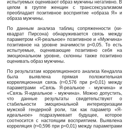
испытуемых оценивают образ мужчины негативно. В
целом в группе женщин с транссексуализмом
преобладает позитивное восприятие «образа Я» и
образа мужчины.
По данным анализа таблиц сопряженности (хи-
квадрат Пирсона) обнаруживается связь между
параметром «Я-реальное» позитивное и «Мужчина»
позитивное на уровне значимости р<0,05. То есть
испытуемые, оценивающие позитивно себя на
эмоциональном уровне, склонны также позитивно
оценивать образ мужчины.
По результатам корреляционного анализа Кендалла
была выявлена прямая положительная
корреляционная связь (
r
=0,576 при
p
<0,01) между
параметрами «Связь Я-реальное - мужчина» и
«Связь Я-идеальное - мужчина». Можно допустить,
что данные результаты свидетельствуют о
стабильности эмоциональной интериоризации
мужской гендерной роли, так как параметр «Я-
идеальное» подразумевает будущее, которое
соотносится с настоящим восприятием. Выявлена
корреляция (
r
=0,596 при
p
<0,01) между параметрами