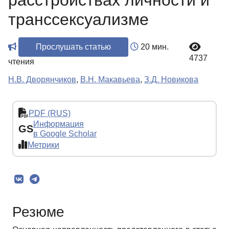
расстройствах личности и
транссексуализме
Прослушать статью
20 мин.
4737
чтения
Н.В. Дворянчиков
,
В.Н. Макавьева
,
З.Д. Новикова
PDF (RUS)
Информация
GS
в Google Scholar
Метрики
Резюме