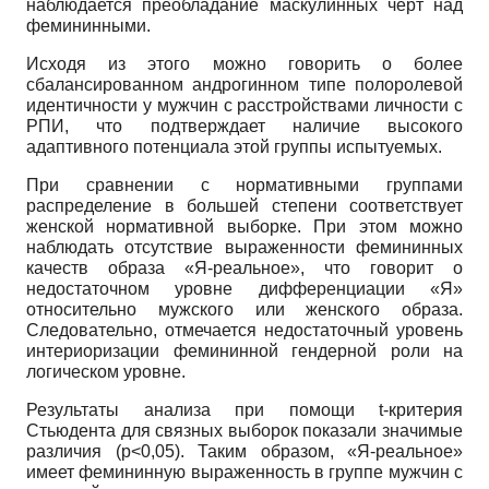
наблюдается преобладание маскулинных черт над
фемининными.
Исходя из этого можно говорить о более
сбалансированном андрогинном типе полоролевой
идентичности у мужчин с расстройствами личности с
РПИ, что подтверждает наличие высокого
адаптивного потенциала этой группы испытуемых.
При сравнении с нормативными группами
распределение в большей степени соответствует
женской нормативной выборке. При этом можно
наблюдать отсутствие выраженности фемининных
качеств образа «Я-реальное», что говорит о
недостаточном уровне дифференциации «Я»
относительно мужского или женского образа.
Следовательно, отмечается недостаточный уровень
интериоризации фемининной гендерной роли на
логическом уровне.
Результаты анализа при помощи
t
-критерия
Стьюдента для связных выборок показали значимые
различия (
p
<0,05). Таким образом, «Я-реальное»
имеет фемининную выраженность в группе мужчин с