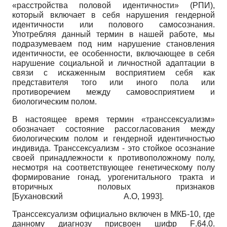
«расстройства половой идентичности» (РПИ),
который включает в себя нарушения гендерной
идентичности или полового самосознания.
Употребляя данный термин в нашей работе, мы
подразумеваем под ним нарушение становления
идентичности, ее особенности, включающее в себя
нарушение социальной и личностной адаптации в
связи с искаженным восприятием себя как
представителя того или иного пола или
противоречием между самовосприятием и
биологическим полом.
В настоящее время термин «транссексуализм»
обозначает состояние рассогласования между
биологическим полом и гендерной идентичностью
индивида. Транссексуализм - это стойкое осознание
своей принадлежности к противоположному полу,
несмотря на соответствующее генетическому полу
формирование гонад, урогенитального тракта и
вторичных половых признаков
[
Бухановский А.О, 1993
]
.
Транссексуализм официально включен в МКБ-10, где
данному диагнозу присвоен шифр
F
.64.0.