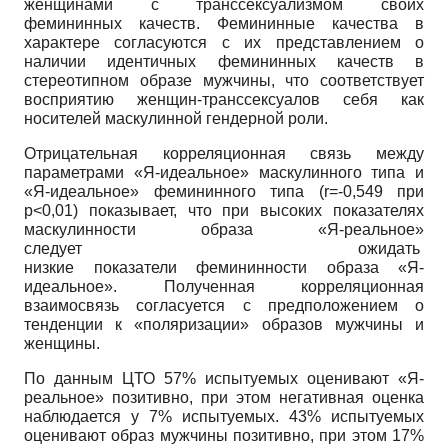
женщинами с транссексуализмом своих
фемининных качеств. Фемининные качества в
характере согласуются с их представлением о
наличии идентичных фемининных качеств в
стереотипном образе мужчины, что соответствует
восприятию женщин-транссексуалов себя как
носителей маскулинной гендерной роли.
Отрицательная корреляционная связь между
параметрами «Я-идеальное» маскулинного типа и
«Я-идеальное» фемининного типа (
r
=-0,549 при
p
<0,01) показывает, что при высоких показателях
маскулинности образа «Я-реальное»
следует ожидать
низкие показатели фемининности образа «Я-
идеальное». Полученная корреляционная
взаимосвязь согласуется с предположением о
тенденции к «поляризации» образов мужчины и
женщины.
По данным ЦТО 57% испытуемых оценивают «Я-
реальное» позитивно, при этом негативная оценка
наблюдается у 7% испытуемых. 43% испытуемых
оценивают образ мужчины позитивно, при этом 17%