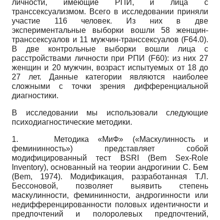
личности, имеющие РПИ, и лица с
транссексуализмом. Всего в исследовании приняли
участие 116 человек. Из них в две
экспериментальные выборки вошли 58 женщин-
транссексуалов и 11 мужчин-транссексуалов (
F
64.0).
В две контрольные выборки вошли лица с
расстройствами личности при РПИ (
F
60): из них 27
женщин и 20 мужчин, возраст испытуемых от 18 до
27 лет. Данные категории являются наиболее
сложными с точки зрения дифференциальной
диагностики.
В исследовании мы использовали следующие
психодиагностические методики.
1.
Методика «МиФ» («Маскулинность и
фемининность») представляет собой
модифицированный тест
BSRI
(
Bem
Sex
-
Role
Inventory
), основанный на теории андрогинии С. Бем
(
Bem
, 1974). Модификация, разработанная Т.Л.
Бессоновой, позволяет выявить степень
маскулинности, фемининности, андрогинности или
недифференцированности половых идентичности и
предпочтений и полоролевых предпочтений,