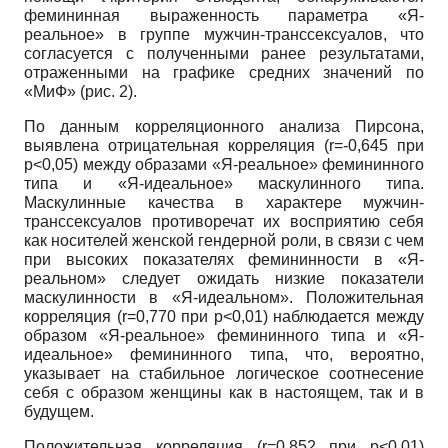
фемининная выраженность параметра «Я-
реальное» в группе мужчин-транссексуалов, что
согласуется с полученными ранее результатами,
отраженными на графике средних значений по
«МиФ» (рис. 2).
По данным корреляционного анализа Пирсона,
выявлена отрицательная корреляция (
r
=-0,645 при
p
<0,05) между образами «Я-реальное» фемининного
типа и «Я-идеальное» маскулинного типа.
Маскулинные качества в характере мужчин-
транссексуалов противоречат их восприятию себя
как носителей женской гендерной роли, в связи с чем
при высоких показателях фемининности в «Я-
реальном» следует ожидать низкие показатели
маскулинности в «Я-идеальном». Положительная
корреляция (
r
=0,770 при
p
<0,01) наблюдается между
образом «Я-реальное» фемининного типа и «Я-
идеальное» фемининного типа, что, вероятно,
указывает на стабильное логическое соотнесение
себя с образом женщины как в настоящем, так и в
будущем.
Положительная корреляция (
r
=0,852 при
p
<0,01)