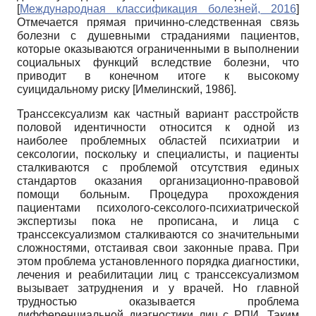
[
Международная классификация болезней, 2016
]
Отмечается прямая причинно-следственная связь
болезни с душевными страданиями пациентов,
которые оказываются ограниченными в выполнении
социальных функций вследствие болезни, что
приводит в конечном итоге к высокому
суицидальному риску
[
Имелинский, 1986
]
.
Транссексуализм как частный вариант расстройств
половой идентичности относится к одной из
наиболее проблемных областей психиатрии и
сексологии, поскольку и специалисты, и пациенты
сталкиваются с проблемой отсутствия единых
стандартов оказания организационно-правовой
помощи больным. Процедура прохождения
пациентами психолого-сексолого-психиатрической
экспертизы пока не прописана, и лица с
транссексуализмом сталкиваются со значительными
сложностями, отстаивая свои законные права. При
этом проблема установленного порядка диагностики,
лечения и реабилитации лиц с транссексуализмом
вызывает затруднения и у врачей. Но главной
трудностью оказывается проблема
дифференциальной диагностики лиц с РПИ. Таким