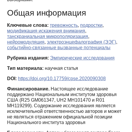
Общая информация
Ключевые слова:
тревожность
,
подростки
,
модификация искажения внимания
,
танскраниальная микрополяризация
,
нейромодуляция
,
электроэнцефалография (ЭЭГ)
,
событийно-связанные вызванные потенциалы
Рубрика издания:
Эмпирические исследования
Тип материала:
научная статья
DOI:
https://doi.org/10.17759/cpse.2020090308
Финансирование.
Настоящее исследование
поддержано Национальным институтом здоровья
США (R25 GM061347, UH2 MH101470 и R01
MH119299). Содержание исследования является
исключительной ответственностью авторов и может
не являться отражением официальной позиции
Национального института здоровья