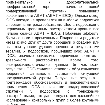
применительно к дорсолатеральной
префронтальной коре в качестве новой
поддерживающей стратегии повышения
эффективности ABMT (ABMT + tDCS). Однако метод
tDCS никогда не проверялся на выборке подростков
с тревожными расстройствами. Шесть подростков с
первичным тревожным расстройством прошли все
четыре сеанса ABMT + tDCS. Побочные эффекты
были легкими и временными. Подростки и родители
независимо друг от друга сообщали о среднем или
высоком уровне удовлетворенности результатами
терапии. У подростков, прошедших курс ABMT +
tDCS, значимо снизились первичные симптомы
тревожного расстройства. Кроме того,
электрофизиологические данные (в частности,
результаты ЭЭГ) свидетельствовали об уменьшении
нейронной активности, вызванной ситуацией
воспринимаемой угрозы. Полученные результаты
подтверждают обоснованность и перспективность
применения tDCS в качестве поддерживающей
стратегии у подростков с тревожными
расстройствами, что дает импульс для дальнейших
исследований контрольных групп с более крупными
выборками.