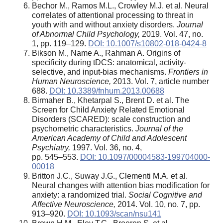
Bechor M., Ramos M.L., Crowley M.J. et al. Neural
correlates of attentional processing to threat in
youth with and without anxiety disorders.
Journal
of Abnormal Child Psychology,
2019. Vol. 47, no.
1, pp. 119–129.
DOI: 10.1007/s10802-018-0424-8
Bikson M., Name A., Rahman A. Origins of
specificity during tDCS: anatomical, activity-
selective, and input-bias mechanisms.
Frontiers in
Human Neuroscience,
2013. Vol. 7, article number
688.
DOI: 10.3389/fnhum.2013.00688
Birmaher B., Khetarpal S., Brent D. et al. The
Screen for Child Anxiety Related Emotional
Disorders (SCARED): scale construction and
psychometric characteristics.
Journal of the
American Academy of Child and Adolescent
Psychiatry,
1997. Vol. 36, no. 4,
pp. 545–553.
DOI: 10.1097/00004583-199704000-
00018
Britton J.C., Suway J.G., Clementi M.A. et al.
Neural changes with attention bias modification for
anxiety: a randomized trial.
Social Cognitive and
Affective Neuroscience,
2014. Vol. 10, no. 7, pp.
913–920.
DOI: 10.1093/scan/nsu141