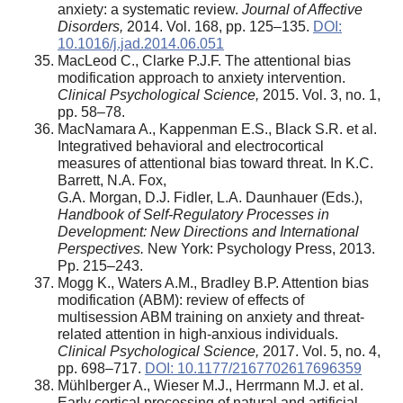
anxiety: a systematic review.
Journal of Affective
Disorders,
2014. Vol. 168, pp. 125–135.
DOI:
10.1016/j.jad.2014.06.051
MacLeod C., Clarke P.J.F. The attentional bias
modification approach to anxiety intervention.
Clinical Psychological Science,
2015. Vol. 3, no. 1,
pp. 58–78.
MacNamara A., Kappenman E.S., Black S.R. et al.
Integratived behavioral and electrocortical
measures of attentional bias toward threat. In K.C.
Barrett, N.A. Fox,
G.A. Morgan, D.J. Fidler, L.A. Daunhauer (Eds.),
Handbook of Self-Regulatory Processes in
Development: New Directions and International
Perspectives.
New York: Psychology Press, 2013.
Pp. 215–243.
Mogg K., Waters A.M., Bradley B.P. Attention bias
modification (ABM): review of effects of
multisession ABM training on anxiety and threat-
related attention in high-anxious individuals.
Clinical Psychological Science,
2017. Vol. 5, no. 4,
pp. 698–717.
DOI: 10.1177/2167702617696359
Mühlberger A., Wieser M.J., Herrmann M.J. et al.
Early cortical processing of natural and artificial