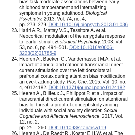
bias task moderate associations between early
childhood temperament and internalizing
symptoms in young adulthood.
Biological
Psychiatry,
2013. Vol. 74, no. 4,
pp. 273–279.
DOI: 10.1016/j.biopsych.2013.01.036
Hariri A.R., Mattay V.S., Tessitore A. et al.
Neocortical modulation of the amygdala response
to fearful stimuli.
Biological Psychiatry,
2003. Vol.
53, no. 6, pp. 494–501.
DOI: 10.1016/s0006-
3223(02)01786-9
Heeren A., Baeken C., Vanderhasselt M.A. et al.
Impact of anodal and cathodal transcranial direct
current stimulation over the left dorsolateral
prefrontal cortex during attention bias modification:
an eye-tracking study.
Plos One,
2015. Vol. 10, no.
4, e0124182.
DOI: 10.1371/journal.pone.0124182
Heeren A., Billieux J., Philippot P. et al. Impact of
transcranial direct current stimulation on attentional
bias for threat: a proof-of-concept study among
individuals with social anxiety disorder.
Social
Cognitive and Affective Neuroscience
, 2017. Vol.
12, no. 2,
pp. 251–260.
DOI: 10.1093/scan/nsw119
Heeren A., De Raedt R., Koster E.H.W. et al. The