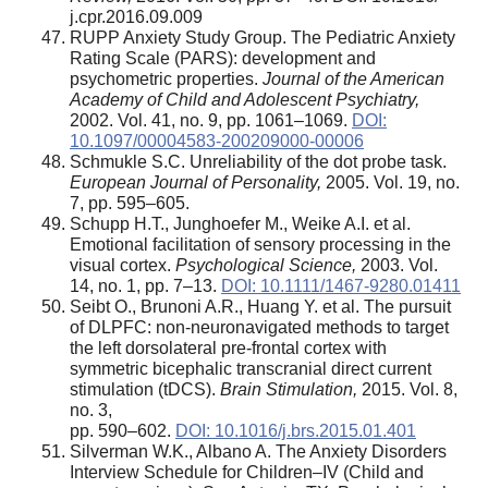
j.cpr.2016.09.009
RUPP Anxiety Study Group. The Pediatric Anxiety
Rating Scale (PARS): development and
psychometric properties.
Journal of the American
Academy of Child and Adolescent Psychiatry,
2002. Vol. 41, no. 9, pp. 1061–1069.
DOI:
10.1097/00004583-200209000-00006
Schmukle S.C. Unreliability of the dot probe task.
European Journal of Personality,
2005. Vol. 19, no.
7, pp. 595–605.
Schupp H.T., Junghoefer M., Weike A.I. et al.
Emotional facilitation of sensory processing in the
visual cortex.
Psychological Science,
2003. Vol.
14, no. 1, pp. 7–13.
DOI: 10.1111/1467-9280.01411
Seibt O., Brunoni A.R., Huang Y. et al. The pursuit
of DLPFC: non-neuronavigated methods to target
the left dorsolateral pre-frontal cortex with
symmetric bicephalic transcranial direct current
stimulation (tDCS).
Brain Stimulation,
2015. Vol. 8,
no. 3,
pp. 590–602.
DOI: 10.1016/j.brs.2015.01.401
Silverman W.K., Albano A. The Anxiety Disorders
Interview Schedule for Children–IV (Child and