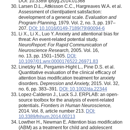
DOI: 10.3389/ fpsyg.2014.01368
Larsen D.L., Attkisson C.C., Hargreaves W.A. et al.
Assessment of client/patient satisfaction:
development of a general scale.
Evaluation and
Program Planning,
1979. Vol. 2, no. 3, pp. 197–
207.
DOI: 10.1016/0149-7189(79)90094-6
Li X., Li X., Luo Y. Anxiety and attentional bias for
threat: An event-related potential study.
NeuroReport: For Rapid Communication of
Neuroscience Research,
2005. Vol. 16,
no. 13, pp. 1501–1505.
DOI:
10.1097/01.wnr.0000176522.26971.83
Linetzky M., Pergamin-Hight L., Pine D.S. et al.
Quantitative evaluation of the clinical efficacy of
attention bias modification treatment for anxiety
disorders.
Depression and Anxiety,
2015. Vol. 32,
no. 6, pp. 383–391.
DOI: 10.1002/da.22344
Lopez-Calderon J., Luck S.J. ERPLAB: an open-
source toolbox for the analysis of event-related
potentials.
Frontiers in Human Neuroscience,
2014. Vol. 8, article number 213.
DOI:
10.3389/fnhum.2014.00213
Lowther H., Newman E. Attention bias modification
(ABM) as a treatment for child and adolescent