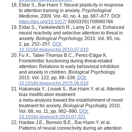
Eldar S., Bar-Haim Y. Neural plasticity in response
to attention training in anxiety.
Psychological
Medicine,
2009. Vol. 40, no. 4, pp. 667–677. DOI:
https://doi.org/10.1017/
S0033291709990766
Eldar S., Yankelevitch R., Lamy D. et al. Enhanced
neural reactivity and selective attention to threat in
anxiety.
Biological Psychology,
2010. Vol. 85, no.
2, pp. 252–257.
DOI:
10.1016/j.biopsycho.2010.07.010
Fu X., Taber-Thomas B.C., Perez-Edgar K.
Frontolimbic functioning during threat-related
attention: Relations to early behavioral inhibition
and anxiety in children.
Biological Psychology,
2015. Vol. 122, pp. 98–109.
DOI:
10.1016/j.biopsycho.2015.08.010
Hakamata Y., Lissek S., Bar-Haim Y. et al. Attention
bias modification treatment:
a meta-analysis toward the establishment of novel
treatment for anxiety.
Biological Psychiatry,
2010.
Vol. 68, no. 11, pp. 982–990.
DOI:
10.1016/j.biopsych.2010.07.021
Hardee J.E., Benson B.E., Bar-Haim Y. et al.
Patterns of neural connectivity during an attention