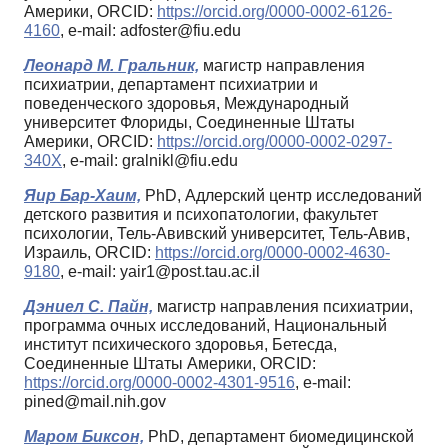
Америки, ORCID:
https://orcid.org/0000-0002-6126-
4160
, e-mail: adfoster@fiu.edu
Леонард М. Гральник,
магистр направления
психиатрии, департамент психиатрии и
поведенческого здоровья, Международный
университет Флориды, Соединенные Штаты
Америки, ORCID:
https://orcid.org/0000-0002-0297-
340X
, e-mail: gralnikl@fiu.edu
Яир Бар-Хаим,
PhD, Адлерский центр исследований
детского развития и психопатологии, факультет
психологии, Тель-Авивский университет, Тель-Авив,
Израиль, ORCID:
https://orcid.org/0000-0002-4630-
9180
, e-mail: yair1@post.tau.ac.il
Дэниел С. Пайн,
магистр направления психиатрии,
программа очных исследований, Национальный
институт психического здоровья, Бетесда,
Соединенные Штаты Америки, ORCID:
https://orcid.org/0000-0002-4301-9516
, e-mail:
pined@mail.nih.gov
Маром Биксон,
PhD, департамент биомедицинской