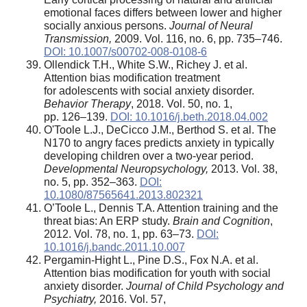
emotional faces differs between lower and higher
socially anxious persons.
Journal of Neural
Transmission,
2009. Vol. 116, no. 6, pp. 735–746.
DOI: 10.1007/s00702-008-0108-6
Ollendick T.H., White S.W., Richey J. et al.
Attention bias modification treatment
for adolescents with social anxiety disorder.
Behavior Therapy
, 2018. Vol. 50, no. 1,
pp. 126–139.
DOI: 10.1016/j.beth.2018.04.002
O'Toole L.J., DeCicco J.M., Berthod S. et al. The
N170 to angry faces predicts anxiety in typically
developing children over a two-year period.
Developmental Neuropsychology,
2013. Vol. 38,
no. 5, pp. 352–363.
DOI:
10.1080/87565641.2013.802321
O’Toole L., Dennis T.A. Attention training and the
threat bias: An ERP study.
Brain and Cognition
,
2012. Vol. 78, no. 1, pp. 63–73.
DOI:
10.1016/j.bandc.2011.10.007
Pergamin-Hight L., Pine D.S., Fox N.A. et al.
Attention bias modification for youth with social
anxiety disorder.
Journal of Child Psychology and
Psychiatry,
2016. Vol. 57,