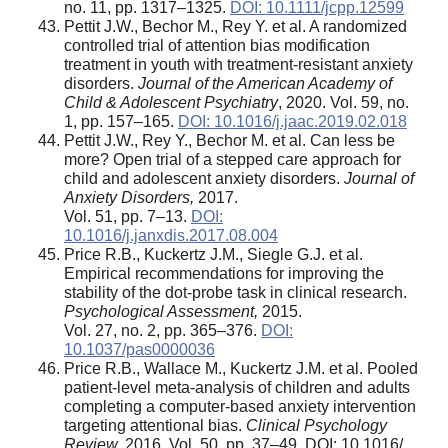
no. 11, pp. 1317–1325.
DOI: 10.1111/jcpp.12599
Pettit J.W., Bechor M., Rey Y. et al. A randomized
controlled trial of attention bias modification
treatment in youth with treatment-resistant anxiety
disorders.
Journal of the American Academy of
Child & Adolescent Psychiatry
, 2020. Vol. 59, no.
1, pp. 157–165.
DOI: 10.1016/j.jaac.2019.02.018
Pettit J.W., Rey Y., Bechor M. et al. Can less be
more? Open trial of a stepped care approach for
child and adolescent anxiety disorders.
Journal of
Anxiety Disorders,
2017.
Vol. 51, pp. 7–13.
DOI:
10.1016/j.janxdis.2017.08.004
Price R.B., Kuckertz J.M., Siegle G.J. et al.
Empirical recommendations for improving the
stability of the dot-probe task in clinical research.
Psychological Assessment,
2015.
Vol. 27, no. 2, pp. 365–376.
DOI:
10.1037/pas0000036
Price R.B., Wallace M., Kuckertz J.M. et al. Pooled
patient-level meta-analysis of children and adults
completing a computer-based anxiety intervention
targeting attentional bias.
Clinical Psychology
Review,
2016. Vol. 50, pp. 37–49. DOI: 10.1016/