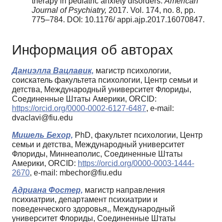
therapy in pediatric anxiety disorders.
American
Journal of Psychiatry,
2017. Vol. 174, no. 8, pp.
775–784. DOI: 10.1176/ appi.ajp.2017.16070847.
Информация об авторах
Даниэлла Вацлавик,
магистр психологии,
соискатель факультета психологии, Центр семьи и
детства, Международный университет Флориды,
Соединенные Штаты Америки, ORCID:
https://orcid.org/0000-0002-6127-6487
, e-mail:
dvaclavi@fiu.edu
Мишель Бехор,
PhD, факультет психологии, Центр
семьи и детства, Международный университет
Флориды, Миннеаполис, Соединенные Штаты
Америки, ORCID:
https://orcid.org/0000-0003-1444-
2670
, e-mail: mbechor@fiu.edu
Адриана Фостер,
магистр направления
психиатрии, департамент психиатрии и
поведенческого здоровья,, Международный
университет Флориды, Соединенные Штаты