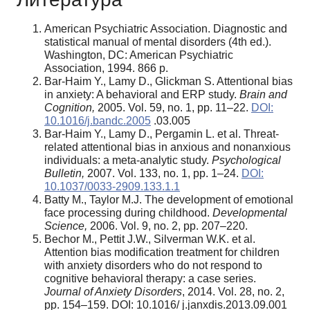
American Psychiatric Association. Diagnostic and
statistical manual of mental disorders (4th ed.).
Washington, DC: American Psychiatric
Association, 1994. 866 p.
Bar-Haim Y., Lamy D., Glickman S. Attentional bias
in anxiety: A behavioral and ERP study.
Brain and
Cognition,
2005. Vol. 59, no. 1, pp. 11–22.
DOI:
10.1016/j.bandc.2005
.03.005
Bar-Haim Y., Lamy D., Pergamin L. et al. Threat-
related attentional bias in anxious and nonanxious
individuals: a meta-analytic study.
Psychological
Bulletin,
2007. Vol. 133, no. 1, pp. 1–24.
DOI:
10.1037/0033-2909.133.1.1
Batty M., Taylor M.J. The development of emotional
face processing during childhood.
Developmental
Science,
2006. Vol. 9, no. 2, pp. 207–220.
Bechor M., Pettit J.W., Silverman W.K. et al.
Attention bias modification treatment for children
with anxiety disorders who do not respond to
cognitive behavioral therapy: a case series.
Journal of Anxiety Disorders
, 2014. Vol. 28, no. 2,
pp. 154–159. DOI: 10.1016/ j.janxdis.2013.09.001