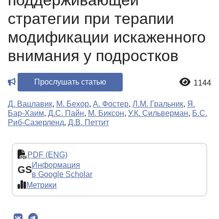
поддерживающей
стратегии при терапии
модификации искаженного
внимания у подростков
Прослушать статью
1144
Д. Вацлавик
,
М. Бехор
,
А. Фостер
,
Л.М. Гральник
,
Я.
Бар-Хаим
,
Д.С. Пайн
,
М. Биксон
,
У.К. Сильверман
,
Б.С.
Риб-Сазерленд
,
Д.В. Петтит
PDF (ENG)
Информация
GS
в Google Scholar
Метрики