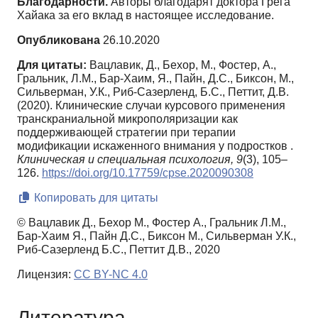
Благодарности.
Авторы благодарят доктора Грега
Хайака за его вклад в настоящее исследование.
Опубликована
26.10.2020
Для цитаты:
Вацлавик, Д., Бехор, М., Фостер, А.,
Гральник, Л.М., Бар-Хаим, Я., Пайн, Д.С., Биксон, М.,
Сильверман, У.К., Риб-Сазерленд, Б.С., Петтит, Д.В.
(2020). Клинические случаи курсового применения
транскраниальной микрополяризации как
поддерживающей стратегии при терапии
модификации искаженного внимания у подростков .
Клиническая и специальная психология,
9
(3), 105–
126.
https://doi.org/10.17759/cpse.2020090308
Копировать для цитаты
© Вацлавик Д., Бехор М., Фостер А., Гральник Л.М.,
Бар-Хаим Я., Пайн Д.С., Биксон М., Сильверман У.К.,
Риб-Сазерленд Б.С., Петтит Д.В., 2020
Лицензия:
CC BY-NC 4.0
Литература