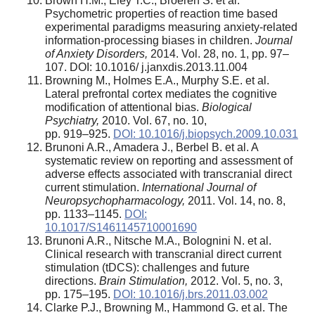
Brown H.M., Eley T.C., Broeren S. et al.
Psychometric properties of reaction time based
experimental paradigms measuring anxiety-related
information-processing biases in children.
Journal
of Anxiety Disorders,
2014. Vol. 28, no. 1, pp. 97–
107. DOI: 10.1016/ j.janxdis.2013.11.004
Browning M., Holmes E.A., Murphy S.E. et al.
Lateral prefrontal cortex mediates the cognitive
modification of attentional bias.
Biological
Psychiatry,
2010. Vol. 67, no. 10,
pp. 919–925.
DOI: 10.1016/j.biopsych.2009.10.031
Brunoni A.R., Amadera J., Berbel B. et al. A
systematic review on reporting and assessment of
adverse effects associated with transcranial direct
current stimulation.
International Journal of
Neuropsychopharmacology,
2011. Vol. 14, no. 8,
pp. 1133–1145.
DOI:
10.1017/S1461145710001690
Brunoni A.R., Nitsche M.A., Bolognini N. et al.
Clinical research with transcranial direct current
stimulation (tDCS): challenges and future
directions.
Brain Stimulation,
2012. Vol. 5, no. 3,
pp. 175–195.
DOI: 10.1016/j.brs.2011.03.002
Clarke P.J., Browning M., Hammond G. et al. The