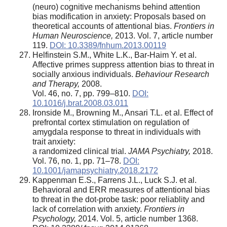
(neuro) cognitive mechanisms behind attention
bias modification in anxiety: Proposals based on
theoretical accounts of attentional bias.
Frontiers in
Human Neuroscience,
2013. Vol. 7, article number
119.
DOI: 10.3389/fnhum.2013.00119
Helfinstein S.M., White L.K., Bar-Haim Y. et al.
Affective primes suppress attention bias to threat in
socially anxious individuals.
Behaviour Research
and Therapy,
2008.
Vol. 46, no. 7, pp. 799–810.
DOI:
10.1016/j.brat.2008.03.011
Ironside M., Browning M., Ansari T.L. et al. Effect of
prefrontal cortex stimulation on regulation of
amygdala response to threat in individuals with
trait anxiety:
a randomized clinical trial.
JAMA Psychiatry,
2018.
Vol. 76, no. 1, pp. 71–78.
DOI:
10.1001/jamapsychiatry.2018.2172
Kappenman E.S., Farrens J.L., Luck S.J. et al.
Behavioral and ERR measures of attentional bias
to threat in the dot-probe task: poor reliablity and
lack of correlation with anxiety.
Frontiers in
Psychology,
2014. Vol. 5, article number 1368.