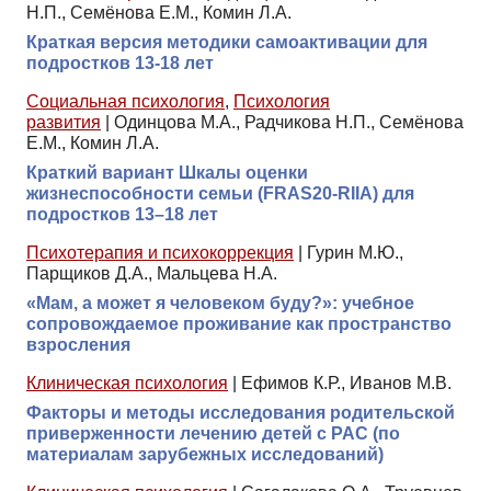
Н.П., Семёнова Е.М., Комин Л.А.
Краткая версия методики самоактивации для
подростков 13-18 лет
Социальная психология
,
Психология
развития
|
Одинцова М.А., Радчикова Н.П., Семёнова
Е.М., Комин Л.А.
Краткий вариант Шкалы оценки
жизнеспособности семьи (FRAS20-RIIА) для
подростков 13–18 лет
Психотерапия и психокоррекция
|
Гурин М.Ю.,
Парщиков Д.А., Мальцева Н.А.
«Мам, а может я человеком буду?»: учебное
сопровождаемое проживание как пространство
взросления
Клиническая психология
|
Ефимов К.Р., Иванов М.В.
Факторы и методы исследования родительской
приверженности лечению детей с РАС (по
материалам зарубежных исследований)