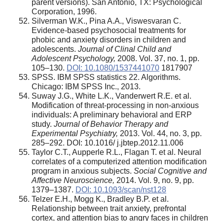
parent versions). San Antonio, TX: Psychological
Corporation, 1996.
Silverman W.K., Pina A.A., Viswesvaran C.
Evidence-based psychosocial treatments for
phobic and anxiety disorders in children and
adolescents.
Journal of Clinal Child and
Adolescent Psychology,
2008. Vol. 37, no. 1, pp.
105–130.
DOI: 10.1080/1537441070
1817907
SPSS. IBM SPSS statistics 22. Algorithms.
Chicago: IBM SPSS Inc., 2013.
Suway J.G., White L.K., Vanderwert R.E. et al.
Modification of threat-processing in non-anxious
individuals: A preliminary behavioral and ERP
study.
Journal of Behavior Therapy and
Experimental Psychiatry,
2013. Vol. 44, no. 3, pp.
285–292. DOI: 10.1016/ j.jbtep.2012.11.006
Taylor C.T., Aupperle R.L., Flagan T. et al. Neural
correlates of a computerized attention modification
program in anxious subjects.
Social Cognitive and
Affective Neuroscience,
2014. Vol. 9, no. 9, pp.
1379–1387.
DOI: 10.1093/scan/nst128
Telzer E.H., Mogg K., Bradley B.P. et al.
Relationship between trait anxiety, prefrontal
cortex, and attention bias to angry faces in children