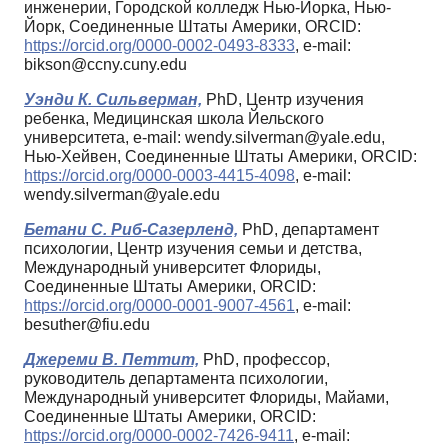
инженерии, Городской колледж Нью-Йорка, Нью-
Йорк, Соединенные Штаты Америки, ORCID:
https://orcid.org/0000-0002-0493-8333
, e-mail:
bikson@ccny.cuny.edu
Уэнди К. Сильверман,
PhD, Центр изучения
ребенка, Медицинская школа Йельского
университета, e-mail: wendy.silverman@yale.edu,
Нью-Хейвен, Соединенные Штаты Америки, ORCID:
https://orcid.org/0000-0003-4415-4098
, e-mail:
wendy.silverman@yale.edu
Бетани С. Риб-Сазерленд,
PhD, департамент
психологии, Центр изучения семьи и детства,
Международный университет Флориды,
Соединенные Штаты Америки, ORCID:
https://orcid.org/0000-0001-9007-4561
, e-mail:
besuther@fiu.edu
Джереми В. Петтит,
PhD, профессор,
руководитель департамента психологии,
Международный университет Флориды, Майами,
Соединенные Штаты Америки, ORCID:
https://orcid.org/0000-0002-7426-9411
, e-mail: