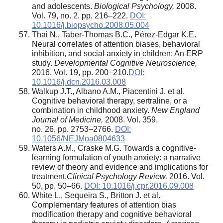
and adolescents.
Biological Psychology,
2008.
Vol. 79, no. 2, pp. 216–222.
DOI:
10.1016/j.biopsycho.2008.05.004
Thai N., Taber-Thomas B.C., Pérez-Edgar K.E.
Neural correlates of attention biases, behavioral
inhibition, and social anxiety in children: An ERP
study.
Developmental Cognitive Neuroscience,
2016. Vol. 19, pp. 200–210.
DOI:
10.1016/j.dcn.2016.03.008
Walkup J.T., Albano A.M., Piacentini J. et al.
Cognitive behavioral therapy, sertraline, or a
combination in childhood anxiety.
New England
Journal of Medicine,
2008. Vol. 359,
no. 26, pp. 2753–2766.
DOI:
10.1056/NEJMoa0804633
Waters A.M., Craske M.G. Towards a cognitive-
learning formulation of youth anxiety: a narrative
review of theory and evidence and implications for
treatment.
Clinical Psychology Review,
2016. Vol.
50, pp. 50–66.
DOI: 10.1016/j.cpr.2016.09.008
White L., Sequeira S., Britton J. et al.
Complementary features of attention bias
modification therapy and cognitive behavioral