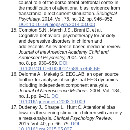
causal role of the dorsolateral prefrontal cortex in
the modification of attentional bias: evidence from
transcranial direct current stimulation.
Biological
Psychiatry,
2014. Vol. 76, no. 12, pp. 946–952.
DOI: 10.1016/j.biopsych.2014.03.003
Compton S.N., March J.S., Brent D. et al.
Cognitive-behavioral psychotherapy for anxiety
and depressive disorders in children and
adolescents: An evidence-based medicine review.
Journal of the American Academy Child and
Adolescent Psychiatry,
2004. Vol. 43,
no. 8, pp. 930–959.
DOI:
10.1097/01.CHI.0000127589.57468.BF
Delorme A., Makeig S. EEGLAB: an open source
toolbox for analysis of single-trial EEG dynamics
including independent component analysis.
Journal of Neuroscience Methods,
2004. Vol. 134,
no. 1, pp. 9–21.
DOI:
10.1016/j.jneumeth.2003.10.009
Dudeney J., Sharpe L., Hunt C. Attentional bias
towards threatening stimuli in children with anxiety:
a meta-analysis.
Clinical Psychology Review,
2015. Vol. 40, pp. 66–75.
DOI:
10.1016/j.cpr.2015.05.007