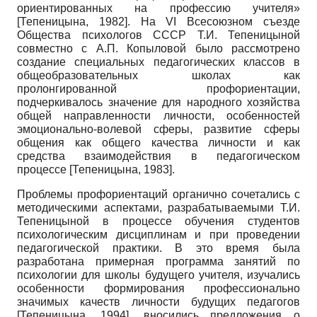
ориентированных на профессию учителя»
[
Тепеницына, 1982
]
. На VI Всесоюзном съезде
Общества психологов СССР Т.И. Тепеницыной
совместно с А.П. Копыловой было рассмотрено
создание специальных педагогических классов в
общеобразовательных школах как
пролонгированной профориентации,
подчеркивалось значение для народного хозяйства
общей направленности личности, особенностей
эмоционально-волевой сферы, развитие сферы
общения как общего качества личности и как
средства взаимодействия в педагогическом
процессе
[
Тепеницына, 1983
]
.
Проблемы профориентаций органично сочетались с
методическими аспектами, разрабатываемыми Т.И.
Тепеницыной в процессе обучения студентов
психологическим дисциплинам и при проведении
педагогической практики. В это время была
разработана примерная программа занятий по
психологии для школы будущего учителя, изучались
особенности формирования профессионально
значимых качеств личности будущих педагогов
[
Тепеницына, 1994
]
, вносились предложения о