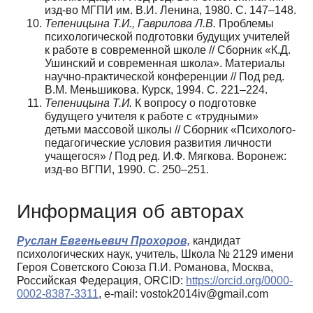
изд-во МГПИ им. В.И. Ленина, 1980. С. 147–148.
Тепеницына Т.И., Гаврилова Л.В.
Проблемы
психологической подготовки будущих учителей
к работе в современной школе // Сборник «К.Д.
Ушинский и современная школа». Материалы
научно-практической конференции // Под ред.
В.М. Меньшикова. Курск, 1994. С. 221–224.
Тепеницына Т.И.
К вопросу о подготовке
будущего учителя к работе с «трудными»
детьми массовой школы // Сборник «Психолого-
педагогические условия развития личности
учащегося» / Под ред. И.Ф. Мягкова. Воронеж:
изд-во ВГПИ, 1990. С. 250–251.
Информация об авторах
Руслан Евгеньевич Прохоров,
кандидат
психологических наук, учитель, Школа № 2129 имени
Героя Советского Союза П.И. Романова, Москва,
Российская Федерация, ORCID:
https://orcid.org/0000-
0002-8387-3311
, e-mail: vostok2014iv@gmail.com