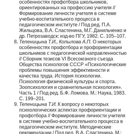
особенностях профотбора школьников,
ориентированных на профессию учителя //
Формирование личности учителя в системе
учебно-воспитательного процесса в
педагогическом институте / Под ред. П.А.
Жильцова, В.А. Сластенина, М.Г. Данильченко и
др. Петрозаводск: изд-во ПГУ, 1982. С. 105–107.
Тепеницына Т.И., Копылова А.П.
О некоторых
особенностях профотбора и профориентации
школьников с педагогической направленностью
// Сборник тезисов VI Всесоюзного съезда
Общества психологов СССР «Психологические
проблемы повышения эффективности и
качества труда. История психологии.
Психология физической культуры и спорта.
Зоопсихология и сравнительная психология».
Часть 1 / Под ред. Б.Ф. Ломова. М.: Наука, 1983.
С. 199–201.
Тепеницына Т.И.
К вопросу о некоторых
психологических аспектах профориентации и
профотбора // Формирование личности учителя
в системе учебно-воспитательного процесса в
педагогическом институте. Методические
рекомендации / Под ред. В.А. Сластенина. М.: