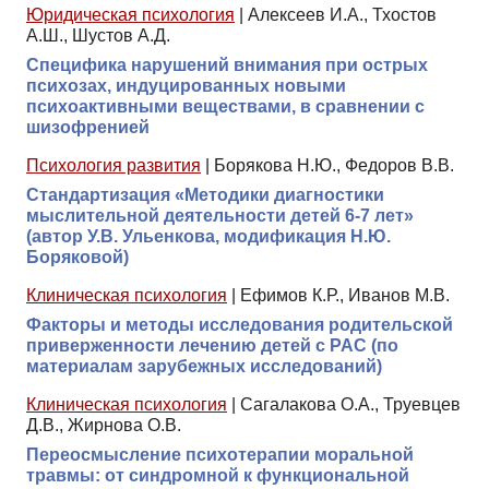
Юридическая психология
|
Алексеев И.А., Тхостов
А.Ш., Шустов А.Д.
Специфика нарушений внимания при острых
психозах, индуцированных новыми
психоактивными веществами, в сравнении с
шизофренией
Психология развития
|
Борякова Н.Ю., Федоров В.В.
Стандартизация «Методики диагностики
мыслительной деятельности детей 6-7 лет»
(автор У.В. Ульенкова, модификация Н.Ю.
Боряковой)
Клиническая психология
|
Ефимов К.Р., Иванов М.В.
Факторы и методы исследования родительской
приверженности лечению детей с РАС (по
материалам зарубежных исследований)
Клиническая психология
|
Сагалакова О.А., Труевцев
Д.В., Жирнова О.В.
Переосмысление психотерапии моральной
травмы: от синдромной к функциональной