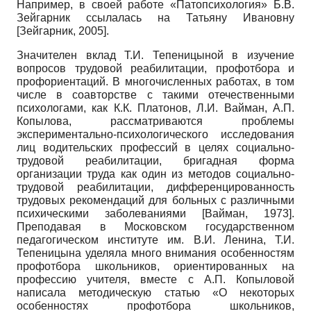
Например, в своей работе «Патопсихология» Б.В.
Зейгарник ссылалась на Татьяну Ивановну
[
Зейгарник, 2005
]
.
Значителен вклад Т.И. Тепеницыной в изучение
вопросов трудовой реабилитации, профотбора и
профориентаций. В многочисленных работах, в том
числе в соавторстве с такими отечественными
психологами, как К.К. Платонов, Л.И. Вайман, А.П.
Копылова, рассматриваются проблемы
экспериментально-психологического исследования
лиц водительских профессий в целях социально-
трудовой реабилитации, бригадная форма
организации труда как один из методов социально-
трудовой реабилитации, дифференцированность
трудовых рекомендаций для больных с различными
психическими заболеваниями
[
Вайман, 1973
]
.
Преподавая в Московском государственном
педагогическом институте им. В.И. Ленина, Т.И.
Тепеницына уделяла много внимания особенностям
профотбора школьников, ориентированных на
профессию учителя, вместе с А.П. Копыловой
написала методическую статью «О некоторых
особенностях профотбора школьников,