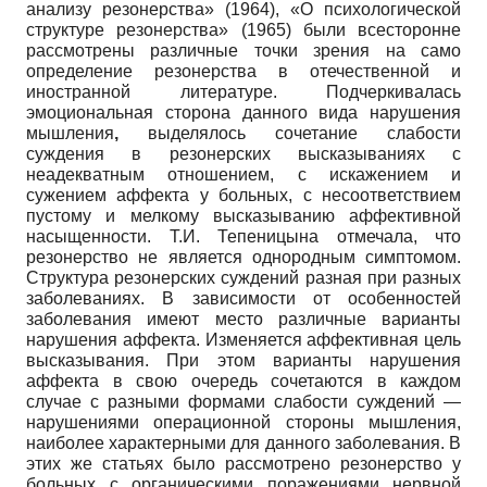
анализу резонерства» (1964), «О психологической
структуре резонерства» (1965) были всесторонне
рассмотрены различные точки зрения на само
определение резонерства в отечественной и
иностранной литературе. Подчеркивалась
эмоциональная сторона данного вида нарушения
мышления
,
выделялось сочетание слабости
суждения в резонерских высказываниях с
неадекватным отношением, с искажением и
сужением аффекта у больных, с несоответствием
пустому и мелкому высказыванию аффективной
насыщенности. Т.И. Тепеницына отмечала, что
резонерство не является однородным симптомом.
Структура резонерских суждений разная при разных
заболеваниях. В зависимости от особенностей
заболевания имеют место различные варианты
нарушения аффекта. Изменяется аффективная цель
высказывания. При этом варианты нарушения
аффекта в свою очередь сочетаются в каждом
случае с разными формами слабости суждений —
нарушениями операционной стороны мышления,
наиболее характерными для данного заболевания. В
этих же статьях было рассмотрено резонерство у
больных с органическими поражениями нервной