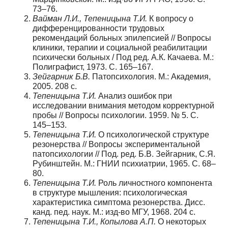
73–76.
Вайман Л.И., Тепеницына Т.И.
К вопросу о
дифференцированности трудовых
рекомендаций больных эпилепсией // Вопросы
клиники, терапии и социальной реабилитации
психически больных / Под ред. А.К. Качаева. М.:
Полиграфист, 1973. С. 165–167.
Зейгарник Б.В.
Патопсихология. М.: Академия,
2005. 208 с.
Тепеницына Т.И.
Анализ ошибок при
исследовании внимания методом корректурной
пробы // Вопросы психологии. 1959. № 5. С.
145–153.
Тепеницына Т.И.
О психологической структуре
резонерства // Вопросы экспериментальной
патопсихологии // Под. ред. Б.В. Зейгарник, С.Я.
Рубинштейн. М.: ГНИИ психиатрии, 1965. С. 68–
80.
Тепеницына Т.И.
Роль личностного компонента
в структуре мышления: психологическая
характеристика симптома резонерства. Дисс.
канд. пед. наук. М.: изд-во МГУ, 1968. 204 с.
Тепеницына Т.И., Копылова А.П.
О некоторых