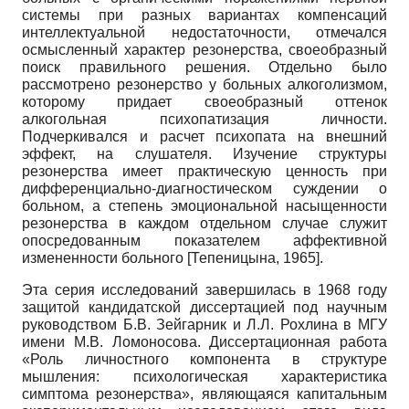
системы при разных вариантах компенсаций
интеллектуальной недостаточности, отмечался
осмысленный характер резонерства, своеобразный
поиск правильного решения. Отдельно было
рассмотрено резонерство у больных алкоголизмом,
которому придает своеобразный оттенок
алкогольная психопатизация личности.
Подчеркивался и расчет психопата на внешний
эффект, на слушателя. Изучение структуры
резонерства имеет практическую ценность при
дифференциально-диагностическом суждении о
больном, а степень эмоциональной насыщенности
резонерства в каждом отдельном случае служит
опосредованным показателем аффективной
измененности больного
[
Тепеницына, 1965
]
.
Эта серия исследований завершилась в 1968 году
защитой кандидатской диссертацией под научным
руководством Б.В. Зейгарник и Л.Л. Рохлина в МГУ
имени М.В. Ломоносова. Диссертационная работа
«Роль личностного компонента в структуре
мышления: психологическая характеристика
симптома резонерства», являющаяся капитальным