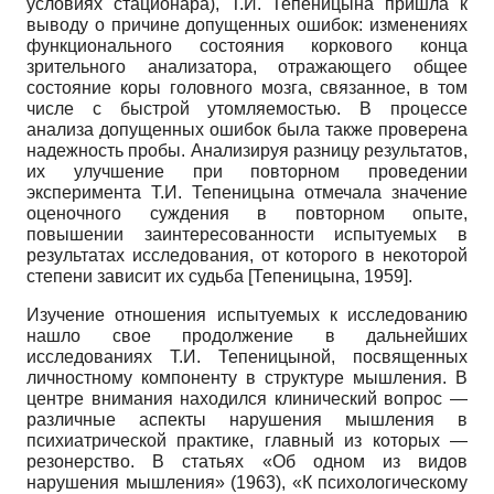
условиях стационара), Т.И. Тепеницына пришла к
выводу о причине допущенных ошибок: изменениях
функционального состояния коркового конца
зрительного анализатора, отражающего общее
состояние коры головного мозга, связанное, в том
числе с быстрой утомляемостью. В процессе
анализа допущенных ошибок была также проверена
надежность пробы. Анализируя разницу результатов,
их улучшение при повторном проведении
эксперимента Т.И. Тепеницына отмечала значение
оценочного суждения в повторном опыте,
повышении заинтересованности испытуемых в
результатах исследования, от которого в некоторой
степени зависит их судьба
[
Тепеницына, 1959
]
.
Изучение отношения испытуемых к исследованию
нашло свое продолжение в дальнейших
исследованиях Т.И. Тепеницыной, посвященных
личностному компоненту в структуре мышления. В
центре внимания находился клинический вопрос —
различные аспекты нарушения мышления в
психиатрической практике, главный из которых —
резонерство. В статьях «Об одном из видов
нарушения мышления» (1963), «К психологическому