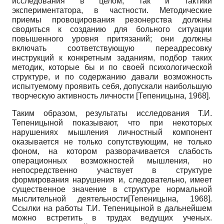
исследования в целом, так и тактики
экспериментатора, в частности. Методические
приемы провоцирования резонерства должны
сводиться к созданию для больного ситуации
повышенного уровня притязаний; они должны
включать соответствующую переадресовку
инструкций к конкретным заданиям, подбор таких
методик, которые бы и по своей психологической
структуре, и по содержанию давали возможность
испытуемому проявить себя, допускали наибольшую
творческую активность личности
[
Тепеницына, 1968
]
.
Таким образом, результаты исследования Т.И.
Тепеницыной показывают, что при некоторых
нарушениях мышления личностный компонент
оказывается не только сопутствующим, не только
фоном, на котором разворачивается слабость
операционных возможностей мышления, но
непосредственно участвует в структуре
формирования нарушения и, следовательно, имеет
существенное значение в структуре нормальной
мыслительной деятельности
[
Тепеницына, 1968
]
.
Ссылки на работы Т.И. Тепеницыной в дальнейшем
можно встретить в трудах ведущих ученых.