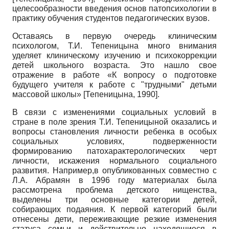
целесообразности введения основ патопсихологии в
практику обучения студентов педагогических вузов.
Оставаясь в первую очередь клиническим
психологом, Т.И. Тепеницына много внимания
уделяет клиническому изучению и психокоррекции
детей школьного возраста. Это нашло свое
отражение в работе «К вопросу о подготовке
будущего учителя к работе с "трудными" детьми
массовой школы»
[
Тепеницына, 1990
]
.
В связи с изменениями социальных условий в
стране в поле зрения Т.И. Тепеницыной оказались и
вопросы становления личности ребенка в особых
социальных условиях, подверженности
формированию патохарактерологических черт
личности, искажения нормального социального
развития. Например,в опубликованных совместно с
Л.А. Абрамян в 1996 году материалах была
рассмотрена проблема детского нищенства,
выделены три основные категории детей,
собирающих подаяния. К первой категорий были
отнесены дети, переживающие резкие изменения
статуса семьи и действительно находящиеся в