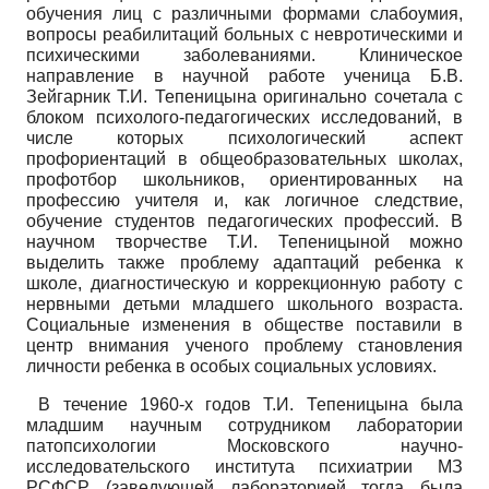
обучения лиц с различными формами слабоумия,
вопросы реабилитаций больных с невротическими и
психическими заболеваниями. Клиническое
направление в научной работе ученица Б.В.
Зейгарник Т.И. Тепеницына оригинально сочетала с
блоком психолого-педагогических исследований, в
числе которых психологический аспект
профориентаций в общеобразовательных школах,
профотбор школьников, ориентированных на
профессию учителя и, как логичное следствие,
обучение студентов педагогических профессий. В
научном творчестве Т.И. Тепеницыной можно
выделить также проблему адаптаций ребенка к
школе, диагностическую и коррекционную работу с
нервными детьми младшего школьного возраста.
Социальные изменения в обществе поставили в
центр внимания ученого проблему становления
личности ребенка в особых социальных условиях.
В течение 1960-х годов Т.И. Тепеницына была
младшим научным сотрудником лаборатории
патопсихологии Московского научно-
исследовательского института психиатрии МЗ
РСФСР (заведующей лабораторией тогда была