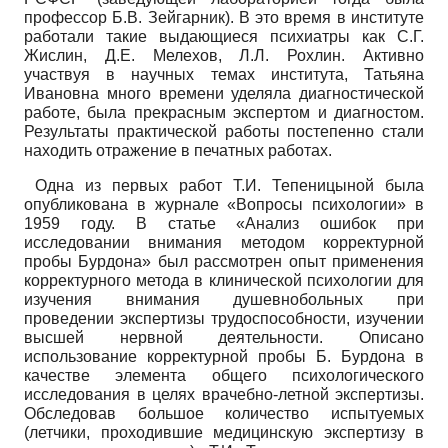
профессор Б.В. Зейгарник). В это время в институте
работали такие выдающиеся психиатры как С.Г.
Жислин, Д.Е. Мелехов, Л.Л. Рохлин. Активно
участвуя в научных темах института, Татьяна
Ивановна много времени уделяла диагностической
работе, была прекрасным экспертом и диагностом.
Результаты практической работы постепенно стали
находить отражение в печатных работах.
Одна из первых работ Т.И. Тепеницыной была
опубликована в журнале «Вопросы психологии» в
1959 году. В статье «Анализ ошибок при
исследовании внимания методом корректурной
пробы Бурдона» был рассмотрен опыт применения
корректурного метода в клинической психологии для
изучения внимания душевнобольных при
проведении экспертизы трудоспособности, изучении
высшей нервной деятельности. Описано
использование корректурной пробы Б. Бурдона в
качестве элемента общего психологического
исследования в целях врачебно-летной экспертизы.
Обследовав большое количество испытуемых
(летчики, проходившие медицинскую экспертизу в