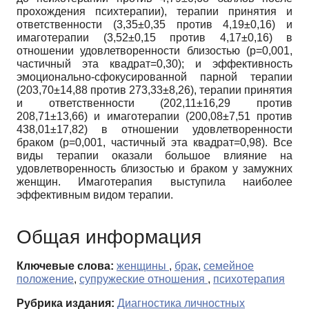
прохождения психтерапии), терапии принятия и
ответственности (3,35±0,35 против 4,19±0,16) и
имаготерапии (3,52±0,15 против 4,17±0,16) в
отношении удовлетворенности близостью (p=0,001,
частичный эта квадрат=0,30); и эффективность
эмоционально-сфокусированной парной терапии
(203,70±14,88 против 273,33±8,26), терапии принятия
и ответственности (202,11±16,29 против
208,71±13,66) и имаготерапии (200,08±7,51 против
438,01±17,82) в отношении удовлетворенности
браком (p=0,001, частичный эта квадрат=0,98). Все
виды терапии оказали большое влияние на
удовлетворенность близостью и браком у замужних
женщин. Имаготерапия выступила наиболее
эффективным видом терапии.
Общая информация
Ключевые слова:
женщины
,
брак
,
семейное
положение
,
супружеские отношения
,
психотерапия
Рубрика издания:
Диагностика личностных