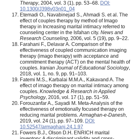
Therapy
, 2004, vol. 3 (1), pp. 53–68.
DOI:
10.1300/J398v03n01_04
Etemadi O., Navabinejad S., Ahmadi S. et al. The
effect of couples therapy by method of Imago
therapy in Increasing marital intimacy referred to
counseling center in the Isfahan city.
News and
Research Counseling
, 2006, vol. 5 (19), pp. 9–22.
Farahani F., Delavar A. Comparison of the
effectiveness of coupled communication imaging
therapy (imago therapy) with acceptance and
commitment therapy (ACT) on the mental health of
couples.
Iranian Journal of Educational Sociology
,
2018, vol. 1, no. 9, pp. 91–103.
Fatemi M.S., Karbalai M.M.A., Kakavand A. The
effect of imago therapy on marital intimacy among
couples.
Knowledge & Research in Applied
Psychology
, 2016, vol. 17 (1), pp. 51–59.
Forouzanfar A., Sayadi M. Meta-Analysis of the
effectiveness of emotionally focused therapy on
reducing marital problems.
Armaghan-e-Danesh
,
2019, vol. 24 (1), pp. 97–109.
DOI:
10.52547/armaghanj.24.1.97
Fowers B.J., Olson D.H. ENRICH marital
inventory: A discriminant validity and cross‐