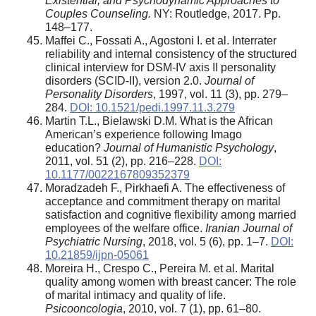
Existential, and Psychodynamic Approaches to
Couples Counseling.
NY: Routledge, 2017. Pp.
148–177.
Maffei C., Fossati A., Agostoni I. et al. Interrater
reliability and internal consistency of the structured
clinical interview for DSM-IV axis II personality
disorders (SCID-II), version 2.0.
Journal of
Personality Disorders
, 1997, vol. 11 (3), pp. 279–
284.
DOI: 10.1521/pedi.1997.11.3.279
Martin T.L., Bielawski D.M. What is the African
American’s experience following Imago
education?
Journal of Humanistic Psychology
,
2011, vol. 51 (2), pp. 216–228.
DOI:
10.1177/0022167809352379
Moradzadeh F., Pirkhaefi A. The effectiveness of
acceptance and commitment therapy on marital
satisfaction and cognitive flexibility among married
employees of the welfare office.
Iranian Journal of
Psychiatric Nursing
, 2018, vol. 5 (6), pp. 1–7.
DOI:
10.21859/ijpn-05061
Moreira H., Crespo C., Pereira M. et al. Marital
quality among women with breast cancer: The role
of marital intimacy and quality of life.
Psicooncologia
, 2010, vol. 7 (1), pp. 61–80.