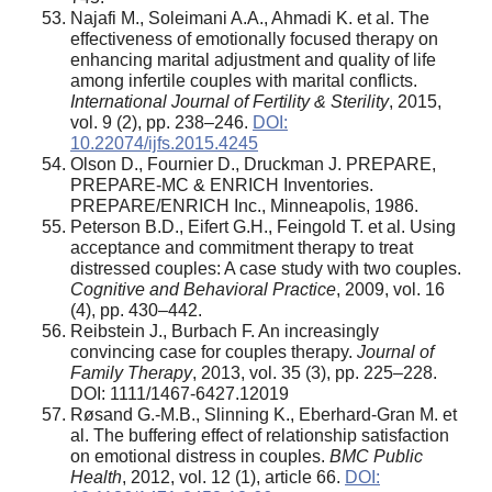
Najafi M., Soleimani A.A., Ahmadi K. et al. The
effectiveness of emotionally focused therapy on
enhancing marital adjustment and quality of life
among infertile couples with marital conflicts.
International Journal of Fertility & Sterility
, 2015,
vol. 9 (2), pp. 238–246.
DOI:
10.22074/ijfs.2015.4245
Olson D., Fournier D., Druckman J. PREPARE,
PREPARE-MC & ENRICH Inventories.
PREPARE/ENRICH Inc., Minneapolis, 1986.
Peterson B.D., Eifert G.H., Feingold T. et al. Using
acceptance and commitment therapy to treat
distressed couples: A case study with two couples.
Cognitive and Behavioral Practice
, 2009, vol. 16
(4), pp. 430–442.
Reibstein J., Burbach F. An increasingly
convincing case for couples therapy.
Journal of
Family Therapy
, 2013, vol. 35 (3), pp. 225–228.
DOI: 1111/1467-6427.12019
Røsand G.-M.B., Slinning K., Eberhard-Gran M. et
al. The buffering effect of relationship satisfaction
on emotional distress in couples.
BMC Public
Health
, 2012, vol. 12 (1), article 66.
DOI: