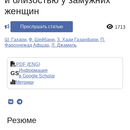
и близостью у замужних
женщин
Прослушать статью
1713
Ш. Гахари
,
Ф. Шейбани
,
З. Хади Газанфари
,
П.
Фарохнежад Афшар
,
Л. Джамиль
PDF (ENG)
Информация
GS
в Google Scholar
Метрики
Резюме