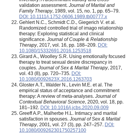
validation assessment.
Journal of Marital and
Family Therapy
, 1989, vol. 15, no. 1, pp. 65–79.
DOI: 10.1111/j.1752-0606.1989.tb00777.x
Gehlert N.C., Schmidt C.D., Giegerich V. et al.
Randomized controlled trial of imago relationship
therapy: Exploring statistical and clinical
significance.
Journal of Couple & Relationship
Therapy
, 2017, vol. 16, pp. 188–209.
DOI:
10.1080/15332691.2016.1253518
Girard A., Woolley S.R. Using emotionally focused
therapy to treat sexual desire discrepancy in
couples.
Journal of Sex & Marital Therapy
, 2017,
vol. 43 (8), pp. 720–735.
DOI:
10.1080/0092623X.2016.1263703
Gloster A.T., Walder N., Levin M.E. et al. The
empirical status of acceptance and commitment
therapy: A review of meta-analyses.
Journal of
Contextual Behavioral Science
, 2020, vol. 18, pp.
181–192.
DOI: 10.1016/j.jcbs.2020.09.009
Greeff A.P., Malherbe H.L. Intimacy and marital
satisfaction in spouses.
Journal of Sex & Marital
Therapy
, 2001, vol. 27 (3), pp. 247–257.
DOI:
10.1080/009262301750257100