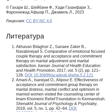
© Гахари Ш., Шейбани Ф., Хади Газанфари З.,
Фарохнежад Афшар П., Джамиль Л., 2023
Лицензия:
CC BY-NC 4.0
Литература
Akhavan Bitaghsir Z., Sanaee Zaker B.,
Navabinejad S. Comparative of emotional focused
couple therapy and acceptance and commitment
therapy on marital adjustment and marital
satisfaction.
Iranian Journal of Health Education
and Health Promotion
, 2017, vol. 5 (2), pp. 121–
128.
DOI: 10.30699/acadpub.ijhehp.5.2.121
Amani A., Isanejad O., Alipour E. Effectiveness of
acceptance and commitment group therapy on
marital distress, marital conflict and optimism in
married women visited the counseling center of
Imam Khomeini Relief Foundation in Kermanshah.
Shenakht Journal of Psychology & Psychiatry
,
2018, vol. 5, no. 1, pp. 42–64.
DOI: