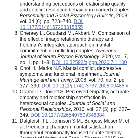
understanding perceptions of relationship quality
and conflict resolution behavior in married couples.
Personality and Social Psychology Bulletin
, 2008,
vol. 34 (6), pp. 723–740.
DOI:
10.1177/0146167208315355
Cheraey L., Goudarzi M., Akbari, M. Comparison of
the effect of imago relationship therapy and
Feldman's integrated approach on marital
commitment in conflicting couples.
Avicenna
Journal of Neuro Psycho Physiology
, 2020, vol. 7,
no. 1, pp. 1–8.
DOI: 10.32592/ajnpp.2020.7.1.100
Choi H., Marks N.F. Marital conflict, depressive
symptoms, and functional impairment.
Journal
Marriage and the Family
, 2008, vol. 70, no. 2, pp.
377–390.
DOI: 10.1111/j.1741-3737.2008.00488.x
Cramer D., Jowett S. Perceived empathy, accurate
empathy and relationship satisfaction in
heterosexual couples.
Journal of Social and
Personal Relationships
, 2010, vol. 27 (3), pp. 327–
349.
DOI: 10.1177/0265407509348384
Dalgleish T.L., Johnson S.M., Burgess Moser M. et
al. Predicting change in marital satisfaction
throughout emotionally focused couple therapy.