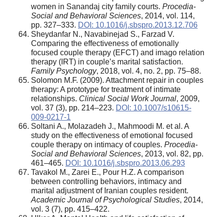
women in Sanandaj сity family courts.
Procedia-
Social and Behavioral Sciences
, 2014, vol. 114,
pp. 327–333.
DOI: 10.1016/j.sbspro.2013.12.706
Sheydanfar N., Navabinejad S., Farzad V.
Comparing the effectiveness of emotionally
focused couple therapy (EFCT) and imago relation
therapy (IRT) in couple’s marital satisfaction.
Family Psychology
, 2018, vol. 4, no. 2, pp. 75–88.
Solomon M.F. (2009). Attachment repair in couples
therapy: A prototype for treatment of intimate
relationships.
Clinical Social Work Journal
, 2009,
vol. 37 (3), pp. 214–223.
DOI: 10.1007/s10615-
009-0217-1
Soltani A., Molazadeh J., Mahmoodi M. et al. A
study on the effectiveness of emotional focused
couple therapy on intimacy of couples.
Procedia-
Social and Behavioral Sciences
, 2013, vol. 82, pp.
461–465.
DOI: 10.1016/j.sbspro.2013.06.293
Tavakol M., Zarei E., Pour H.Z. A comparison
between controlling behaviors, intimacy and
marital adjustment of Iranian couples resident.
Academic Journal of Psychological Studies
, 2014,
vol. 3 (7), pp. 415–422.