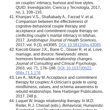
on couples’ intimacy, burnout and love styles.
QUID: Investigación, Ciencia y Tecnología, 2017,
no, 1, 108–116.
Khanjani V.S., Shafiabady A., Farzad V. et al.
Comparison between the effectiveness of
cognitive-behavioral couple therapy and
acceptance and commitment couple therapy on
conflicting couple’s marital intimacy in Isfahan.
2017.
Jundishapur Journal of Health Sciences,
2017, vol. 9 (3), e43085.
DOI: 10.5812/jjhs.43085
Kiecolt-Glaser J.K., Bane C., Glaser R. et al. Love,
marriage, and divorce: Newlyweds' stress
hormones foreshadow relationship changes.
Journal of Consulting and Clinical Psychology
,
2003, vol. 71, 176–188.
DOI: 10.1037//0022-
006x.71.1.176
Lev A., McKay M. Acceptance and commitment
therapy for couples: A clinician's guide to using
mindfulness, values, and schema awareness to
rebuild relationships. New Harbinger Publications,
2017. 248 p.
Luquet W. Imago relationship therapy. In M.D.
Reiter, R.J. Chenail (eds.),
Behavioral, Humanistic-