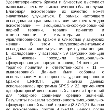
Удовлетворенность браком и близостью выступают
важными аспектами психологического благополучия.
Благодаря психотерапии их качество может
значительно улучшиться. В рамках настоящего
исследования сравнивалось влияние трех методов
психотерапии — эмоционально-сфокусированной
парной терапии, терапии принятия и
ответственности и имаготерапии — на
удовлетворенность браком и близостью у замужних
женщин. В этом полуэкспериментальном
исследовании приняли участие три группы женщин.
В исследовании участвовали 39 замужних женщин
(14 человек проходили эмоционально-
сфокусированную парную терапию, 14 женщин —
терапию принятия и ответственности и 11 —
имаготерапию). Данные были собраны с
использованием тест-опросника удовлетворенности
браком ENRICH. Для анализа данных
использовалась программа SPSS v. 22, применялся
однофакторный дисперсионный анализ и t-критерий
для попарного сравнения средних значений.
Результаты показали эффективность эмоционально-
сфокусированной парной терапии (3,37±1,27 баллов
до психотерапии против 4,79±0,68 баллов после