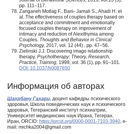
pp. 111–117.
Zanganeh Motlag F., Bani- Jamali S., Ahadi H. et
al. The effectiveness of couples therapy based on
acceptance and commitment and emotionally
focused couples therapy on improvement of
intimacy and reduction of Alexithymia among
Couples.
Thoughts and Behavior in Clinical
Psychology,
2017, vol. 12 (44) , pp. 47–56.
Zielinski J.J. Discovering imago relationship
therapy.
Psychotherapy: Theory, Research,
Practice, Training
, 1999, vol. 36 (1), pp. 91–101.
DOI: 10.1037/h0087650
Информация об авторах
Шахрбану Гахари,
доцент кафедры психического
здоровья, Школа поведенческих наук и психического
здоровья, Тегеранский институт психиатрии,
Университет медицинских наук Ирана, Тегеран,
Иран, ORCID:
https://orcid.org/0000-0001-7103-3940
, e-
mail: michka2004@gmail.com