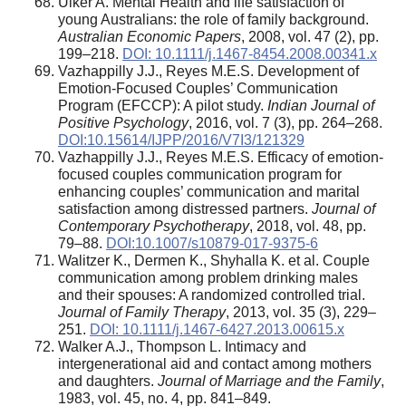
Ulker A. Mental Health and life satisfaction of
young Australians: the role of family background.
Australian Economic Papers
, 2008, vol. 47 (2), pp.
199–218.
DOI: 10.1111/j.1467-8454.2008.00341.x
Vazhappilly J.J., Reyes M.E.S. Development of
Emotion-Focused Couples’ Communication
Program (EFCCP): A pilot study.
Indian Journal of
Positive Psychology
, 2016, vol. 7 (3), pp. 264–268.
DOI:10.15614/IJPP/2016/V7I3/121329
Vazhappilly J.J., Reyes M.E.S. Efficacy of emotion-
focused couples communication program for
enhancing couples’ communication and marital
satisfaction among distressed partners.
Journal of
Contemporary Psychotherapy
, 2018, vol. 48, pp.
79–88.
DOI:10.1007/s10879-017-9375-6
Walitzer K., Dermen K., Shyhalla K. et al. Couple
communication among problem drinking males
and their spouses: A randomized controlled trial.
Journal of Family Therapy
, 2013, vol. 35 (3), 229–
251.
DOI: 10.1111/j.1467-6427.2013.00615.x
Walker A.J., Thompson L. Intimacy and
intergenerational aid and contact among mothers
and daughters.
Journal of Marriage and the Family
,
1983, vol. 45, no. 4, pp. 841–849.