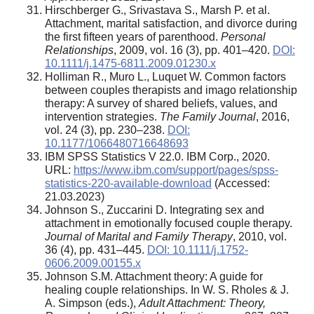
Hirschberger G., Srivastava S., Marsh P. et al.
Attachment, marital satisfaction, and divorce during
the first fifteen years of parenthood.
Personal
Relationships
, 2009, vol. 16 (3), pp. 401–420.
DOI:
10.1111/j.1475-6811.2009.01230.x
Holliman R., Muro L., Luquet W. Common factors
between couples therapists and imago relationship
therapy: A survey of shared beliefs, values, and
intervention strategies.
The Family Journal
, 2016,
vol. 24 (3), pp. 230–238.
DOI:
10.1177/1066480716648693
IBM SPSS Statistics V 22.0. IBM Corp., 2020.
URL:
https://www.ibm.com/support/pages/spss-
statistics-220-available-download
(Accessed:
21.03.2023)
Johnson S., Zuccarini D. Integrating sex and
attachment in emotionally focused couple therapy.
Journal of Marital and Family Therapy
, 2010, vol.
36 (4), pp. 431–445.
DOI: 10.1111/j.1752-
0606.2009.00155.x
Johnson S.M. Attachment theory: A guide for
healing couple relationships. In W. S. Rholes & J.
A. Simpson (eds.),
Adult Attachment: Theory,