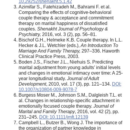
10.29252/shenakht.5.1.42
Azimifar S., Fatehizadeh M., Bahrami F. et al.
Comparing the effects of cognitive-behavioral
couple therapy & acceptance and commitment
therapy on marital happiness of dissatisfied
couples.
Shenakht Journal of Psychology &
Psychiatry,
2016, vol. 3 (2), pp. 56–81.
Bischof G.H., Helmeke K.B. Couple therapy. In L.L.
Hecker & J.L. Wetchler (eds.),
An Introduction To
Marriage And Family Therapy,
297–336. Haworth
Clinical Practice Press, 2003.
Boden J.S., Fischer J.L., Niehuis S. Predicting
marital adjustment from young adults’ initial levels
and changes in emotional intimacy over time: A 25-
year longitudinal study.
Journal of Adult
Development
, 2010, vol. 17 (3), pp. 121–134.
DOI:
10.1007/s10804-009-9078-7
Burgess Moser M., Johnson S.M., Dalgleish T.L. et
al. Changes in relationship‐specific attachment in
emotionally focused couple therapy.
Journal of
Marital and Family Therapy
, 2016, vol. 42 (2), pp.
231–245.
DOI: 10.1111/jmft.12139
Campbell L., Butzer B., Wong J. The importance of
the organization of partner knowledge in