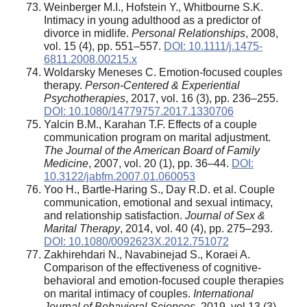
Weinberger M.I., Hofstein Y., Whitbourne S.K.
Intimacy in young adulthood as a predictor of
divorce in midlife.
Personal Relationships
, 2008,
vol. 15 (4), pp. 551–557.
DOI: 10.1111/j.1475-
6811.2008.00215.x
Woldarsky Meneses C. Emotion-focused couples
therapy.
Person-Centered & Experiential
Psychotherapies
, 2017, vol. 16 (3), pp. 236–255.
DOI: 10.1080/14779757.2017.1330706
Yalcin B.M., Karahan T.F. Effects of a couple
communication program on marital adjustment.
The Journal of the American Board of Family
Medicine
, 2007, vol. 20 (1), pp. 36–44.
DOI:
10.3122/jabfm.2007.01.060053
Yoo H., Bartle-Haring S., Day R.D. et al. Couple
communication, emotional and sexual intimacy,
and relationship satisfaction.
Journal of Sex &
Marital Therapy
, 2014, vol. 40 (4), pp. 275–293.
DOI: 10.1080/0092623X.2012.751072
Zakhirehdari N., Navabinejad S., Koraei A.
Comparison of the effectiveness of cognitive-
behavioral and emotion-focused couple therapies
on marital intimacy of couples.
International
Journal of Behavioral Sciences
, 2019, vol.13 (3),