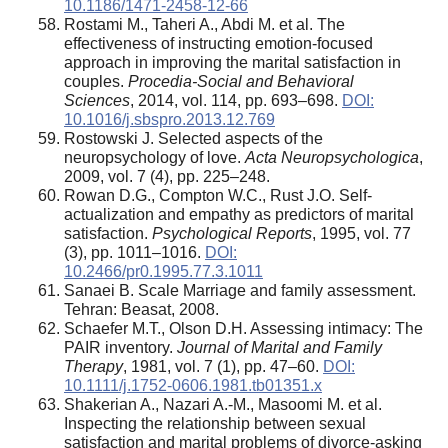
10.1186/1471-2458-12-66
Rostami M., Taheri A., Abdi M. et al. The
effectiveness of instructing emotion-focused
approach in improving the marital satisfaction in
couples.
Procedia-Social and Behavioral
Sciences
, 2014, vol. 114, pp. 693–698.
DOI:
10.1016/j.sbspro.2013.12.769
Rostowski J. Selected aspects of the
neuropsychology of love.
Acta Neuropsychologica
,
2009, vol. 7 (4), pp. 225–248.
Rowan D.G., Compton W.C., Rust J.O. Self-
actualization and empathy as predictors of marital
satisfaction.
Psychological Reports
, 1995, vol. 77
(3), pp. 1011–1016.
DOI:
10.2466/pr0.1995.77.3.1011
Sanaei B. Scale Marriage and family assessment.
Tehran: Beasat, 2008.
Schaefer M.T., Olson D.H. Assessing intimacy: The
PAIR inventory.
Journal of Marital and Family
Therapy
, 1981, vol. 7 (1), pp. 47–60.
DOI:
10.1111/j.1752-0606.1981.tb01351.x
Shakerian A., Nazari A.-M., Masoomi M. et al.
Inspecting the relationship between sexual
satisfaction and marital problems of divorce-asking