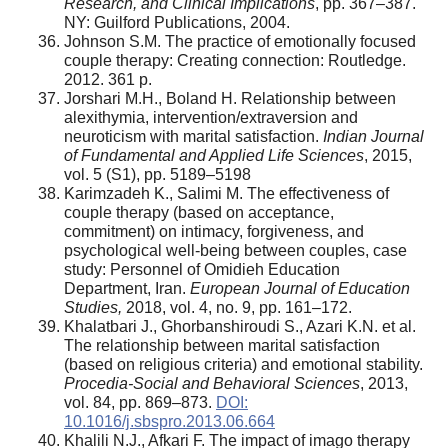
Research, and Clinical Implications
, pp. 367–387.
NY: Guilford Publications, 2004.
Johnson S.M. The practice of emotionally focused
couple therapy: Creating connection: Routledge.
2012. 361 p.
Jorshari M.H., Boland H. Relationship between
alexithymia, intervention/extraversion and
neuroticism with marital satisfaction.
Indian Journal
of Fundamental and Applied Life Sciences
, 2015,
vol. 5 (S1), pp. 5189–5198
Karimzadeh K., Salimi M. The effectiveness of
couple therapy (based on acceptance,
commitment) on intimacy, forgiveness, and
psychological well-being between couples, case
study: Personnel of Omidieh Education
Department, Iran.
European Journal of Education
Studies,
2018, vol. 4, no. 9, pp. 161–172.
Khalatbari J., Ghorbanshiroudi S., Azari K.N. et al.
The relationship between marital satisfaction
(based on religious criteria) and emotional stability.
Procedia-Social and Behavioral Sciences
, 2013,
vol. 84, pp. 869–873.
DOI:
10.1016/j.sbspro.2013.06.664
Khalili N.J., Afkari F. The impact of imago therapy