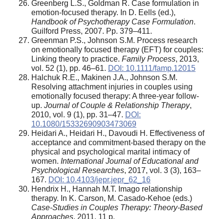
Greenberg L.S., Goldman R. Case formulation in
emotion-focused therapy. In D. Eells (ed.),
Handbook of Psychotherapy Case Formulation
.
Guilford Press, 2007. Pp. 379–411.
Greenman P.S., Johnson S.M. Process research
on emotionally focused therapy (EFT) for couples:
Linking theory to practice.
Family Process
, 2013,
vol. 52 (1), pp. 46–61.
DOI: 10.1111/famp.12015
Halchuk R.E., Makinen J.A., Johnson S.M.
Resolving attachment injuries in couples using
emotionally focused therapy: A three-year follow-
up.
Journal of Couple & Relationship Therapy
,
2010, vol. 9 (1), pp. 31–47.
DOI:
10.1080/15332690903473069
Heidari A., Heidari H., Davoudi H. Effectiveness of
acceptance and commitment-based therapy on the
physical and psychological marital intimacy of
women.
International Journal of Educational and
Psychological Researches
, 2017, vol. 3 (3), 163–
167.
DOI: 10.4103/jepr.jepr_62_16
Hendrix H., Hannah M.T. Imago relationship
therapy. In K. Carson, M. Casado-Kehoe (eds.)
Case-Studies in Couples Therapy: Theory-Based
Approaches
, 2011, 11 p.