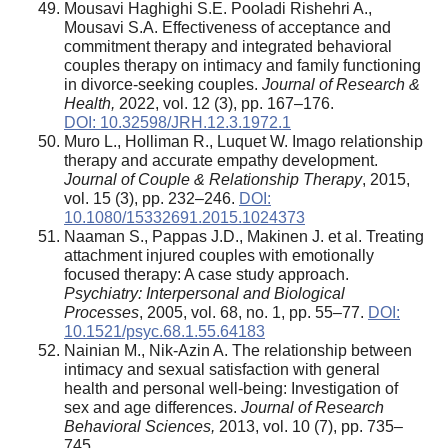
Mousavi Haghighi S.E. Pooladi Rishehri A.,
Mousavi S.A. Effectiveness of acceptance and
commitment therapy and integrated behavioral
couples therapy on intimacy and family functioning
in divorce-seeking couples.
Journal of Research &
Health,
2022, vol. 12 (3), pp. 167–176.
DOI: 10.32598/JRH.12.3.1972.1
Muro L., Holliman R., Luquet W. Imago relationship
therapy and accurate empathy development.
Journal of Couple & Relationship Therapy
, 2015,
vol. 15 (3), pp. 232–246.
DOI:
10.1080/15332691.2015.1024373
Naaman S., Pappas J.D., Makinen J. et al. Treating
attachment injured couples with emotionally
focused therapy: A case study approach.
Psychiatry: Interpersonal and Biological
Processes
, 2005, vol. 68, no. 1, pp. 55–77.
DOI:
10.1521/psyc.68.1.55.64183
Nainian M., Nik-Azin A. The relationship between
intimacy and sexual satisfaction with general
health and personal well-being: Investigation of
sex and age differences.
Journal of Research
Behavioral Sciences,
2013, vol. 10 (7), pp. 735–
745.