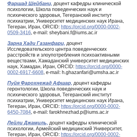
Фаршад Шейбани,
доцент кафедры клинической
психологии, Школа поведенческих наук и
психического здоровья, Тегеранский институт
психиатрии, Университет медицинских наук Ирана,
Тегеран, Иран, ORCID:
https://orcid.org/0000-0002-
0509-3416
, e-mail: sheybani.f@iums.ac.ir
Зарна Хади Газанфари,
доцент
Исследовательского центра поведенческих
расстройств и злоупотребления психоактивными
веществами, Хамаданский университет медицинских
наук, Хамадан, Иран, ORCID:
https://orcid.org/0000-
0002-6917-6608
, e-mail: h.ghazanfari@umsha.ac.ir
Пуйя Фарохнежад Афшар,
доцент кафедры
геронтологии, Школа поведенческих наук и
психического здоровья, Тегеранский институт
психиатрии, Университет медицинских наук Ирана,
Тегеран, Иран, ORCID:
https://orcid.org/0000-0002-
6450-7084
, e-mail: farokhnezhad.p@iums.ac.ir
Лейли Джамиль,
доцент кафедры клинической
психологии, Армейский медицинский Университет,
Тегеран, Иран, ORCID:
https://orcid.org/0000-0002-