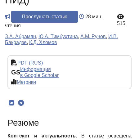
ПИД)
Прослушать статью
28 мин.
515
чтения
З.А. Абрамян
,
Ю.А. Тимбухтина
,
А.М. Рунов
,
И.В.
Бакрадзе
,
К.Д. Хломов
PDF (RUS)
Информация
GS
в Google Scholar
Метрики
Резюме
Контекст и актуальность.
В статье освещена