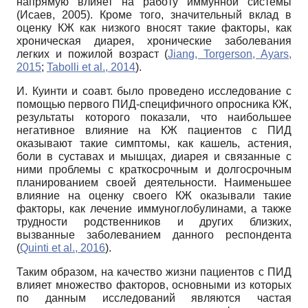
напрямую влияет на работу иммунной системы
(Исаев, 2005). Кроме того, значительный вклад в
оценку КЖ как низкого вносят такие факторы, как
хроническая диарея, хронические заболевания
легких и пожилой возраст (
Jiang, Torgerson, Ayars,
2015
;
Tabolli et al., 2014
).
И. Куинти и соавт. было проведено исследование с
помощью первого ПИД-специфичного опросника КЖ,
результаты которого показали, что наибольшее
негативное влияние на КЖ пациентов с ПИД
оказывают такие симптомы, как кашель, астения,
боли в суставах и мышцах, диарея и связанные с
ними проблемы с краткосрочным и долгосрочным
планированием своей деятельности. Наименьшее
влияние на оценку своего КЖ оказывали такие
факторы, как лечение иммуноглобулинами, а также
трудности родственников и других близких,
вызванные заболеванием данного респондента
(
Quinti et al., 2016
).
Таким образом, на качество жизни пациентов с ПИД
влияет множество факторов, основными из которых
по данным исследований являются частая