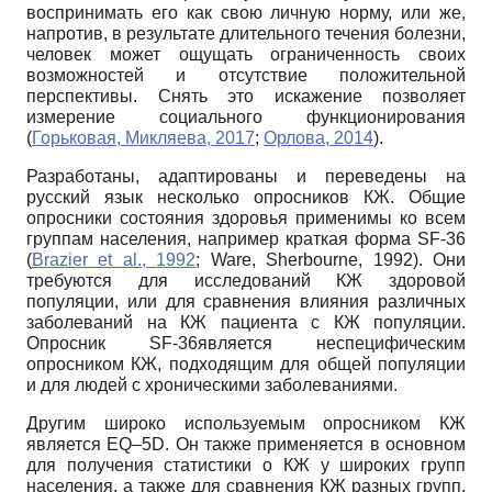
воспринимать его как свою личную норму, или же,
напротив, в результате длительного течения болезни,
человек может ощущать ограниченность своих
возможностей и отсутствие положительной
перспективы. Снять это искажение позволяет
измерение социального функционирования
(
Горьковая, Микляева, 2017
;
Орлова, 2014
).
Разработаны, адаптированы и переведены на
русский язык несколько опросников КЖ. Общие
опросники состояния здоровья применимы ко всем
группам населения, например краткая форма SF-36
(
Brazier et al., 1992
; Ware, Sherbourne, 1992). Они
требуются для исследований КЖ здоровой
популяции, или для сравнения влияния различных
заболеваний на КЖ пациента с КЖ популяции.
Опросник SF-36является неспецифическим
опросником КЖ, подходящим для общей популяции
и для людей с хроническими заболеваниями.
Другим широко используемым опросником КЖ
является EQ–5D. Он также применяется в основном
для получения статистики о КЖ у широких групп
населения, а также для сравнения КЖ разных групп.