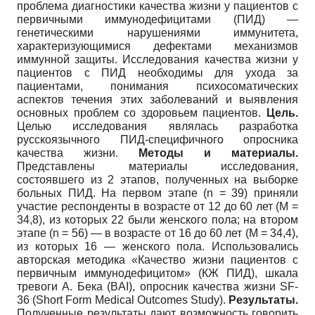
проблема диагностики качества жизни у пациентов с
первичными иммунодефицитами (ПИД) —
генетическими нарушениями иммунитета,
характеризующимися дефектами механизмов
иммунной защиты. Исследования качества жизни у
пациентов с ПИД необходимы для ухода за
пациентами, понимания психосоматических
аспектов течения этих заболеваний и выявления
основных проблем со здоровьем пациентов.
Цель.
Целью исследования являлась разработка
русскоязычного ПИД-специфичного опросника
качества жизни.
Методы и материалы.
Представлены материалы исследования,
состоявшего из 2 этапов, полученных на выборке
больных ПИД. На первом этапе (n = 39) приняли
участие респонденты в возрасте от 12 до 60 лет (M =
34,8), из которых 22 были женского пола; на втором
этапе (n = 56) — в возрасте от 16 до 60 лет (M = 34,4),
из которых 16 — женского пола. Использовались
авторская методика «Качество жизни пациентов с
первичным иммунодефицитом» (КЖ ПИД), шкала
тревоги А. Бека (BAI), опросник качества жизни SF-
36 (Short Form Medical Outcomes Study).
Результаты.
Полученные результаты дают возможность говорить