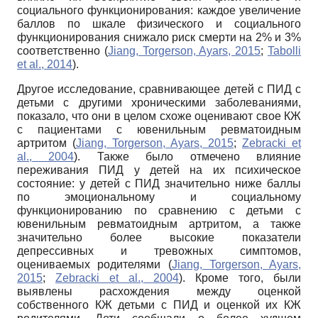
социального функционирования: каждое увеличение
баллов по шкале физического и социального
функционирования снижало риск смерти на 2% и 3%
соответственно (
Jiang, Torgerson, Ayars, 2015
;
Tabolli
et al., 2014
).
Другое исследование, сравнивающее детей с ПИД с
детьми с другими хроническими заболеваниями,
показало, что они в целом схоже оценивают свое КЖ
с пациентами с ювенильным ревматоидным
артритом (
Jiang, Torgerson, Ayars, 2015
;
Zebracki et
al., 2004
). Также было отмечено влияние
переживания ПИД у детей на их психическое
состояние: у детей с ПИД значительно ниже баллы
по эмоциональному и социальному
функционированию по сравнению с детьми с
ювенильным ревматоидным артритом, а также
значительно более высокие показатели
депрессивных и тревожных симптомов,
оцениваемых родителями (
Jiang, Torgerson, Ayars,
2015
;
Zebracki et al., 2004
). Кроме того, были
выявлены расхождения между оценкой
собственного КЖ детьми с ПИД и оценкой их КЖ