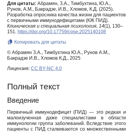
Для цитаты:
Абрамян, З.А., Тимбухтина, Ю.А.,
Рунов, А.М., Бакрадзе, И.В., Хломов, К.Д. (2025).
Разработка опросника качества жизни для пациентов
с первичными иммунодефицитами (КЖ ПИД).
Клиническая и специальная психология,
14
(1), 130–
151.
https://doi.org/10.17759/cpse.2025140108
Копировать для цитаты
© Абрамян З.А., Тимбухтина Ю.А., Рунов А.М.,
Бакрадзе И.В., Хломов К.Д., 2025
Лицензия:
CC BY-NC 4.0
Полный текст
Введение
Первичный иммунодефицит (ПИД) — это редкая и
малоизученная даже специалистами в области
иммунологии группа заболеваний. Вследствие этого
пациенты с ПИД сталкиваются со множественными