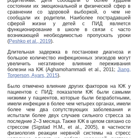
родителями. Дети сообщали о более худшем
состоянии их эмоциональной и физической сфер в
сравнении со здоровой выборкой, о чем не
сообщали их родители. Наиболее пострадавшей
сферой жизни у детей с ПИД является
функционирование в школе в связи с часто
возникающей необходимостью пропускать уроки
(
Peshko et al., 2019
).
Длительная задержка в постановке диагноза и
большое количество инфекционных эпизодов могут
увеличить негативное влияние переживания
болезни на КЖ (Aghamohammadi et al., 2011;
Jiang,
Torgerson, Ayars, 2015
).
Было отмечено влияние других факторов на КЖ у
пациентов с ПИД: показатели КЖ были самыми
низкими у пациентов, которые были безработными,
имели инфекции в более чем четырех органах, имели
более чем два сопутствующих заболевания и
испытали более двух случаев сильного стресса за
последние 2–3 месяца. Также КЖ в целом связано со
стрессом (Sigstad H.M., et al., 2005), в частности
физиология реакции нервной системы на стресс