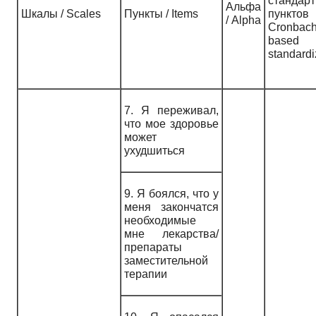
стандар
Альфа
Шкалы / Scales
Пункты / Items
пунк
/ Alpha
Cronbac
bas
standardi
7. Я переживал,
что мое здоровье
может
ухудшиться
9. Я боялся, что у
меня закончатся
необходимые
мне лекарства/
препараты
заместительной
терапии