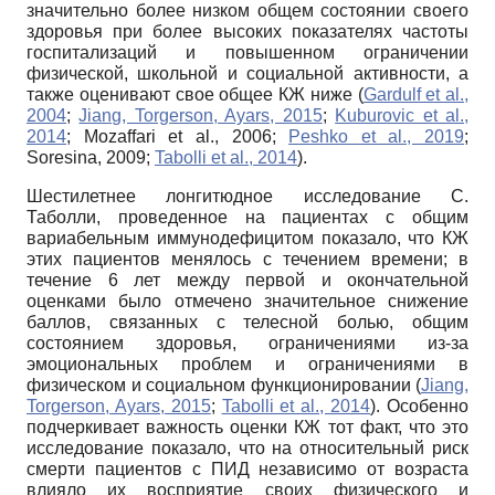
значительно более низком общем состоянии своего
здоровья при более высоких показателях частоты
госпитализаций и повышенном ограничении
физической, школьной и социальной активности, а
также оценивают свое общее КЖ ниже (
Gardulf et al.,
2004
;
Jiang, Torgerson, Ayars, 2015
;
Kuburovic et al.,
2014
; Mozaffari et al., 2006;
Peshko et al., 2019
;
Soresina, 2009;
Tabolli et al., 2014
).
Шестилетнее лонгитюдное исследование С.
Таболли, проведенное на пациентах с общим
вариабельным иммунодефицитом показало, что КЖ
этих пациентов менялось с течением времени; в
течение 6 лет между первой и окончательной
оценками было отмечено значительное снижение
баллов, связанных с телесной болью, общим
состоянием здоровья, ограничениями из-за
эмоциональных проблем и ограничениями в
физическом и социальном функционировании (
Jiang,
Torgerson, Ayars, 2015
;
Tabolli et al., 2014
). Особенно
подчеркивает важность оценки КЖ тот факт, что это
исследование показало, что на относительный риск
смерти пациентов с ПИД независимо от возраста
влияло их восприятие своих физического и