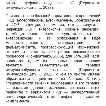
антител, дефицит подклассов IgG (Первичные
иммунодефициты…, 2022).
При достаточно большой вариативности проявлений
ПИД (аллергические, аутоиммунные, бронхиальные
и ЛОР инфекции, пневмонии, отиты, синуситы,
инфекции ЖКТ (энтероколит), кожные инфекции,
тромбоцитопения, экзема, чувствительность к
энтеровирусам, и их осложнения в виде
менингоэнцефалита, склеродермии и
дерматомиозита, прогрессирующей мозжечковой
атаксии, а также высоких рисков онкологических
процессов) (Кондратенко, 2005), для большей части
пациентов одним из основных видов терапии
является заместительная терапия
иммуноглобулином человека (Первичные
иммунодефициты…, 2022), с чем во многом связан
образ жизни пациентов и их близких. В силу
специфичности течения заболевания и его терапии
за рамками данного исследования оказываются
пациенты с вариантом ПИД — наследственный
ангионевротический отек, дефект в системе
комплемента.