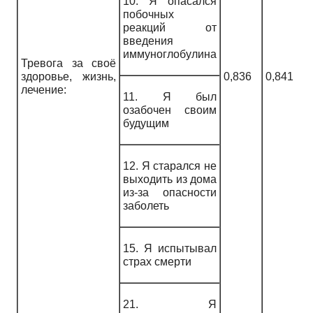
10. Я опасался
побочных
реакций от
введения
иммуноглобулина
Тревога за своё
здоровье, жизнь,
0,836
0,841
лечение:
11. Я был
озабочен своим
будущим
12. Я старался не
выходить из дома
из-за опасности
заболеть
15. Я испытывал
страх смерти
21. Я