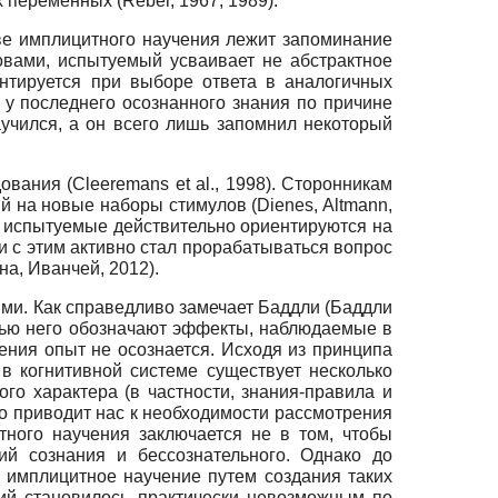
переменных (Reber, 1967, 1989).
ве имплицитного научения лежит запоминание
ловами, испытуемый усваивает не абстрактное
ентируется при выборе ответа в аналогичных
 у последнего осознанного знания по причине
учился, а он всего лишь запомнил некоторый
вания (Cleeremans et al., 1998). Сторонникам
 на новые наборы стимулов (Dienes, Altmann,
ий испытуемые действительно ориентируются на
зи с этим активно стал прорабатываться вопрос
а, Иванчей, 2012).
ми. Как справедливо замечает Баддли (Баддли
щью него обозначают эффекты, наблюдаемые в
ения опыт не осознается. Исходя из принципа
 в когнитивной системе существует несколько
о характера (в частности, знания-правила и
но приводит нас к необходимости рассмотрения
тного научения заключается не в том, чтобы
ий сознания и бессознательного. Однако до
 имплицитное научение путем создания таких
ний становилось практически невозможным по