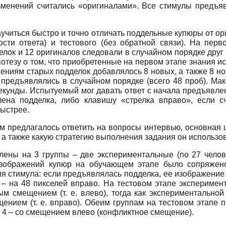
изменений считались «оригиналами». Все стимулы предъя
аучиться быстро и точно отличать поддельные купюры от ор
сти ответа) и тестового (без обратной связи). На пер
лок и 12 оригиналов следовали в случайном порядке друг з
потезу о том, что приобретенные на первом этапе знания 
жениям старых подделок добавлялось 8 новых, а также 8 но
 предъявлялись в случайном порядке (всего 48 проб). М
секунды. Испытуемый мог давать ответ с начала предъявл
лена подделка, либо клавишу «стрелка вправо», если с
ыстрее.
предлагалось ответить на вопросы интервью, основная це
 а также какую стратегию выполнения задания он использо
ны на 3 группы – две экспериментальные (по 27 человек
изображений купюр на обучающем этапе было сопряже
я стимула: если предъявлялась подделка, ее изображение
 – на 48 пикселей вправо. На тестовом этапе экспериме
ым смещением (т. е. влево), тогда как экспериментально
нием (т. е. вправо). Обеим группам на тестовом этапе 
 4 – со смещением влево (конфликтное смещение).