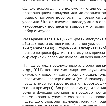
знания носят характер абстрактных правил, 
Однако вскоре данные положения стали оспа
повторяющихся стимулов или их фрагментов (
правило, которое переносит на новые ситуа
условиях. Что же касается последующего опр
некорректной постановки вопроса – от испы
набор стимулов.
Развернувшаяся в научных кругах дискуссия п
абстрактности имплицитного знания удалось 
1997; Reber 1989). Сторонники альтернативно
повторяющиеся фрагменты стимулов, причем дел
о критериях и способах измерения осознанност
На наш взгляд, предложенные альтернативные
и др., 2011), понятие «имплицитное научен
ситуациях решения самых разных задач, толь
независимой проверяемости (см. Аллахвердов
независимых контуров познания, работающих
знания-примеры). Вопрос, почему одни знания
роли и функции сознания в процессе познан
элиминировать участие сознательных проце
настоящего времени исследователи, как пра
экспериментальных ситуаций, в которых вып