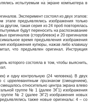
влялись испытуемым на экране компьютера в
игиналов. Эксперимент состоял из двух этапов:
вом этапе предъявлялись изображения только
а другом, такая серия из 24 проб повторялась
испытуемые будут переносить на распознавание
вых оригиналов (сторублевок) и 20 оригиналов
аксимальное время предъявления изображения
ения изображения купюры, нажав либо клавишу
читал, что предъявлен оригинал. Инструкция
ль которого состояла в том, чтобы выяснить,
вал.
) и одну контрольную (24 человека). В двух
но с
иррелевантным признаком
(смещением),
 смещалось относительно центра экрана влево
нтальной группе № 1 (далее ЭГ1) изображения
й группе № 2 (далее ЭГ2) изображения новых
предъявлялись также новые оригиналы: 4 – со