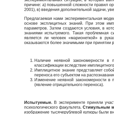
причине: а) повышенной сложности правил орг
2001), в) введения дополнительной задачи, уве
Предлагаемая нами экспериментальная модель
основе эксплицитных знаний. При этом имп
параметров. Затем создаются условия, в кот
знаниями испытуемого. Такая проблемная си
является ли человек «марионеткой» в рук
оказываются более значимыми при принятии 
Наличие неявной закономерности в п
классификации вследствие имплицитного
Имплицитное знание представляет собой
переноса его субъектом на распознавани
Изменение неявной закономерности в п
(явление отрицательного переноса).
Испытуемые.
В эксперименте приняли участ
психологического факультета.
Стимульным м
изображение тысячерублевой купюры были вне