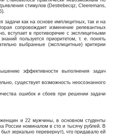
дъявления стимулов (Destrebecqz, Cleeremans,
).
 задачи как на основе имплицитных, так и на
оторая сопровождает изменение релевантных
но, вступает в противоречие с эксплицитными
наний пользуется приоритетом, т. е. понять
ательно выбранные (эксплицитные) критерии
овышению эффективности выполнения задач
ельно, существует возможность неосознанного
ичества ошибок и сбоев при решении задачи
6 женщин и 22 мужчины, в основном студенты
 России номиналом в сто и тысячу рублей. В
был зеркально перевернут), что придавало ей