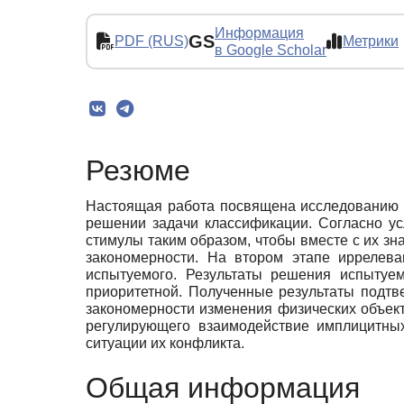
Информация
GS
PDF (RUS)
Метрики
в Google Scholar
Резюме
Настоящая работа посвящена исследованию 
решении задачи классификации. Согласно у
стимулы таким образом, чтобы вместе с их з
закономерности. На втором этапе иррелева
испытуемого. Результаты решения испытуем
приоритетной. Полученные результаты подтв
закономерности изменения физических объект
регулирующего взаимодействие имплицитных
ситуации их конфликта.
Общая информация