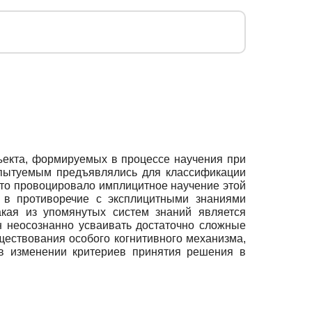
екта, формируемых в процессе научения при
спытуемым предъявлялись для классификации
что провоцировало имплицитное научение этой
а в противоречие с эксплицитными знаниями
акая из упомянутых систем знаний является
н неосознанно усваивать достаточно сложные
ществования особого когнитивного механизма,
 в изменении критериев принятия решения в