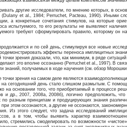
отражающих взаимосвязи между целым комплексом значимых 
ривать другие исследователи, по мнению которых, в осно
Dulany et al., 1984; Perruchet, Pacteau, 1990). Иными с
ции, а конкретные сочетания стимулов, на которые ори
оса испытуемого, то его результаты не выявляют наличия
туемого требуют сформулировать правило, которому он на
родолжается и по сей день, стимулируя все новые исследо
продемонстрировать эффекты переноса имплицитных знаний
й точки зрения доказали, что, как минимум, в ряде ситуац
ают это вполне осознанно (Perruchet et al., 1997). В свя
и знаний, получаемых в ходе научения (см. обзор Морошкин
 точки зрения на самом деле являются взаимодополняющи
ие» на сегодняшний день стало слишком размытым. С помо
ко на основании того, что приобретаемый в процессе реш
 и др., 2007, 2008а, 2008б), логично предположить, что
 по разным принципам и продуцирующих знания различног
 при этом осознаются, а другие не осознаются, закономер
ия. Из этого следует, что задача исследований имплици
ссов, а в том, чтобы выявить характер взаимоотношен
вило, стремились смоделировать по возможности «чистое»
олнение поставленной задачи за счет эксплицитных зна