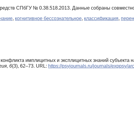
редств СПбГУ № 0.38.518.2013. Данные собраны совместно 
нание
,
когнитивное бессознательное
,
классификация
,
пере
 конфликта имплицитных и эксплицитных знаний субъекта н
гия,
6
(3), 62–73. URL:
https://psyjournals.ru/journals/exppsy/