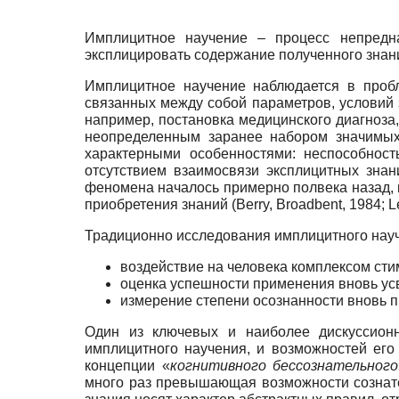
Имплицитное научение – процесс непредн
эксплицировать содержание полученного знания
Имплицитное научение наблюдается в пробл
связанных между собой параметров, условий з
например, постановка медицинского диагноза
неопределенным заранее набором значимых
характерными особенностями: неспособност
отсутствием взаимосвязи эксплицитных зна
феномена началось примерно полвека назад, 
приобретения знаний (Berry, Broadbent, 1984; Lew
Традиционно исследования имплицитного науч
воздействие на человека комплексом сти
оценка успешности применения вновь усв
измерение степени осознанности вновь п
Один из ключевых и наиболее дискуссионн
имплицитного научения, и возможностей его
концепции «
когнитивного бессознательного
много раз превышающая возможности сознатель