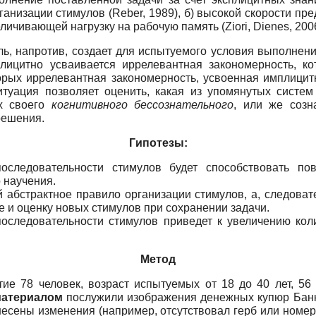
анизации стимулов (Reber, 1989), б) высокой скорости пре
личивающей нагрузку на рабочую память (Ziori, Dienes, 2006
, напротив, создает для испытуемого условия выполнения
лицитно усваивается иррелевантная закономерность, к
орых иррелевантная закономерность, усвоенная имплицит
туация позволяет оценить, какая из упомянутых систем з
ах своего
когнитивного бессознательного
, или же созн
решения.
Гипотезы:
оследовательности стимулов будет способствовать п
 научения.
 абстрактное правило организации стимулов, а, следоват
е и оценку новых стимулов при сохранении задачи.
оследовательности стимулов приведет к увеличению кол
Метод
ие 78 человек, возраст испытуемых от 18 до 40 лет, 5
атериалом
послужили изображения денежных купюр Банка
сены изменения (например, отсутствовал герб или номер 