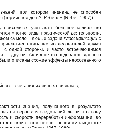
знаний, при котором индивид не способен
 (термин введен А. Ребером (Reber, 1967)).
у приходится учитывать большое количество
сятся многие виды практической деятельности,
роком смысле – любые задачи
классификации
с
привлекает внимание исследователей двумя
й, с одной стороны, и часто встречающимся
, с другой. Активное исследование данного
и были описаны схожие эффекты неосознанного
ного сочетания их явных признаков;
ктности знания, полученного в результате
ультаты первых исследований легли в основу
сть и скорость переработки информации, во
оответствии с этой точкой зрения имплицитные