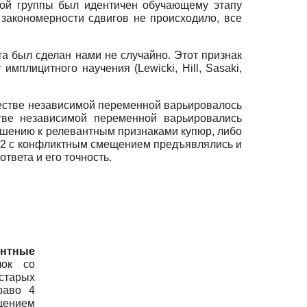
ной группы был идентичен обучающему этапу
е закономерности сдвигов не происходило, все
а был сделан нами не случайно. Этот признак
мплицитного научения (Lewicki, Hill, Sasaki,
честве независимой переменной варьировалось
стве независимой переменной варьировались
ошению к релевантным признаками купюр, либо
Г2 с конфликтным смещением предъявлялись и
твета и его точность.
энтные
ок со
тарых
раво 4
ением