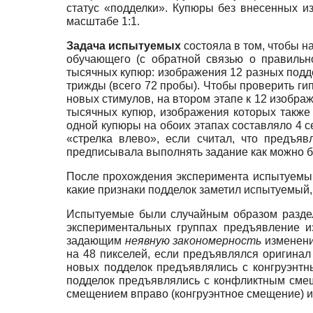
статус «подделки». Купюры без внесенных 
масштабе 1:1.
Задача испытуемых
состояла в том, чтобы н
обучающего (с обратной связью о правильно
тысячных купюр: изображения 12 разных подде
трижды (всего 72 пробы). Чтобы проверить ги
новых стимулов, на втором этапе к 12 изобра
тысячных купюр, изображения которых также
одной купюры на обоих этапах составляло 4 
«стрелка влево», если считал, что предъяв
предписывала выполнять задание как можно б
После прохождения эксперимента испытуемым 
какие признаки подделок заметил испытуемый,
Испытуемые были случайным образом разделе
экспериментальных группах предъявление 
задающим
неявную закономерность
изменени
на 48 пикселей, если предъявлялся оригинал
новых подделок предъявлялись с конгруэнтн
подделок предъявлялись с конфликтным смеще
смещением вправо (конгруэнтное смещение) и