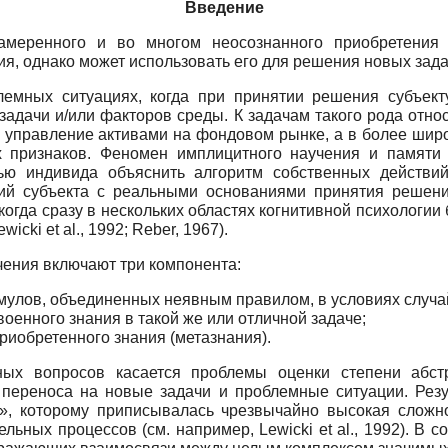
Введение
амеренного и во многом неосознанного приобретения 
, однако может использовать его для решения новых задач
емных ситуациях, когда при принятии решения субъект
адачи и/или факторов среды. К задачам такого рода отно
, управление активами на фондовом рынке, а в более ши
 признаков. Феномен имплицитного научения и памяти 
ью индивида объяснить алгоритм собственных действи
ний субъекта с реальными основаниями принятия решения
когда сразу в нескольких областях когнитивной психологи
icki et al., 1992; Reber, 1967).
ения включают три компонента:
мулов, объединенных неявным правилом, в условиях случай
оенного знания в такой же или отличной задаче;
риобретенного знания (метазнания).
ых вопросов касается проблемы оценки степени абстра
 переноса на новые задачи и проблемные ситуации. Рез
», которому приписывалась чрезвычайно высокая сложно
ных процессов (см. например, Lewicki et al., 1992). В с