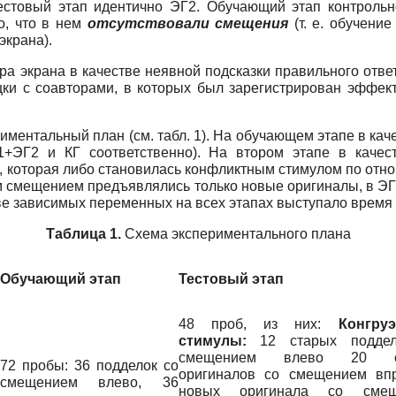
тестовый этап идентично ЭГ2. Обучающий этап контроль
о, что в нем
отсутствовали смещения
(т. е. обучени
экрана).
а экрана в качестве неявной подсказки правильного ответ
и с соавторами, в которых был зарегистрирован эффект и
иментальный план (см. табл. 1). На обучающем этапе в ка
Г1+ЭГ2 и КГ соответственно). На втором этапе в каче
), которая либо становилась конфликтным стимулом по отн
ым смещением предъявлялись только новые оригиналы, в Э
ве зависимых переменных на всех этапах выступало время о
Таблица 1.
Схема экспериментального плана
Обучающий этап
Тестовый этап
48 проб, из них:
Конгру
стимулы:
12 старых поддел
смещением влево 20 с
72 пробы: 36 подделок со
оригиналов со смещением вп
смещением влево, 36
новых оригинала со смещ