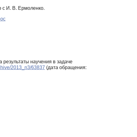
с И. В. Ермоленко.
нос
а результаты научения в задаче
archive/2013_n3/63837
(дата обращения: