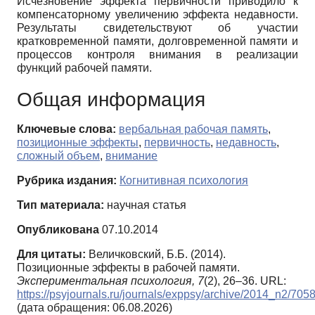
Исчезновение эффекта первичности приводило к
компенсаторному увеличению эффекта недавности.
Результаты свидетельствуют об участии
кратковременной памяти, долговременной памяти и
процессов контроля внимания в реализации
функций рабочей памяти.
Общая информация
Ключевые слова:
вербальная рабочая память
,
позиционные эффекты
,
первичность
,
недавность
,
сложный объем
,
внимание
Рубрика издания:
Когнитивная психология
Тип материала:
научная статья
Опубликована
07.10.2014
Для цитаты:
Величковский, Б.Б. (2014).
Позиционные эффекты в рабочей памяти.
Экспериментальная психология,
7
(2), 26–36. URL:
https://psyjournals.ru/journals/exppsy/archive/2014_n2/705
(дата обращения: 06.08.2026)