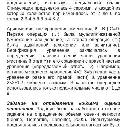
предъявления, используя специальный бланк.
Стимуляция предъявлялась 4 сериями, в каждой из
которых количество пар изменялось от 2 до 6 по
схеме 2-3-4-5-6-6-5-4-3-2.
Арифметические уравнения имели вид Ⱥ…B†C=D.
Первая операция (…) была мультипликативной
(умножение или деление), а вторая операция (†)
была аддитивной (сложение или вычитание).
Верификация уравнения заключалась в
определении значения левой части уравнения
(«истинный ответ») и его сравнении с правой частью
уравнения («предлагаемый ответ», D). Например,
истинным является уравнение 4×2–3=5 (левая часть
уравнения равна его правой части), а уравнение
2×3+1=5 является ложным. В качестве операндов
использовались только положительные числа от 1 до
9.
Задание на определение «объема оценки
четности»
. Задание было разработано на основе
задания на определение объема оценки четности
(Lepine, Bernardin, Barroillet, 2005). Испытуемому
предъявлялись последовательности согласных букв.