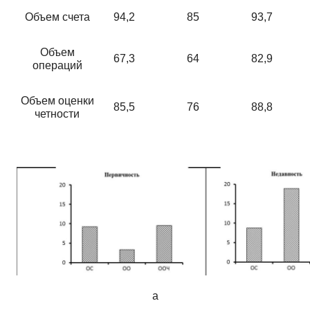
Объем счета
94,2
85
93,7
Объем
67,3
64
82,9
операций
Объем оценки
85,5
76
88,8
четности
а