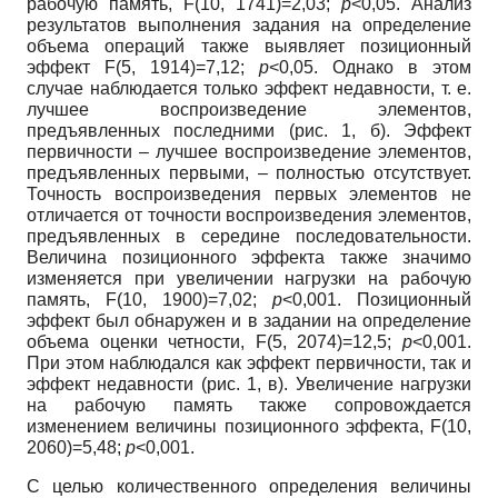
рабочую память, F(10, 1741)=2,03;
p
<0,05. Анализ
результатов выполнения задания на определение
объема операций также выявляет позиционный
эффект F(5, 1914)=7,12;
p
<0,05. Однако в этом
случае наблюдается только эффект недавности, т. е.
лучшее воспроизведение элементов,
предъявленных последними (рис. 1, б). Эффект
первичности – лучшее воспроизведение элементов,
предъявленных первыми, – полностью отсутствует.
Точность воспроизведения первых элементов не
отличается от точности воспроизведения элементов,
предъявленных в середине последовательности.
Величина позиционного эффекта также значимо
изменяется при увеличении нагрузки на рабочую
память, F(10, 1900)=7,02;
p
<0,001. Позиционный
эффект был обнаружен и в задании на определение
объема оценки четности, F(5, 2074)=12,5;
p
<0,001.
При этом наблюдался как эффект первичности, так и
эффект недавности (рис. 1, в). Увеличение нагрузки
на рабочую память также сопровождается
изменением величины позиционного эффекта, F(10,
2060)=5,48;
p
<0,001.
С целью количественного определения величины