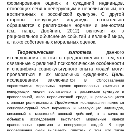
формирования оценок и суждений индивидов,
относящих себя к неверующим и нерелигиозным, но
воспитанных в российской культуре. С другой
стороны, верующие индивиды сознательно
обращаются к религиозным нормам и ценностям
(см., напр., Двойнин, 2012), включая их в
рациональное объяснение событий и явлений мира,
а также собственных моральных оценок.
Теоретическая гипотеза
данного
исследования состоит в предположении о том, что
связанные с религией психологические особенности
и специфика социокультурного опыта людей могут
проявляться в их моральных суждениях.
Цель
исследования заключается в со
поставлении
характеристик моральных оценок православных христиан и
неверующих людей, воспитанных в российской культуре в
православной, либо нерелигиозной среде, и различающихся
степенью религиозности.
Предметом
исследования является
социокультурный опыт верующих и неверующих индивидов,
связанный с моральной оценкой действий; а в качестве
объекта
исследования выступают моральные оценки
православных христиан и неверующих людей. В ходе
исследования были выдвинуты гипотезы о том, что такие