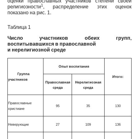
оценки православных участников степени своей
1
религиозности
, распределение этих оценок
показано на рис. 1.
Таблица 1
Число участников обеих групп,
воспитывавшихся в православной
и нерелигиозной среде
Опыт воспитания
Группа
Итого:
участников
Православная
Нерелигиозная
среда
среда
Православные
95
35
130
христиане
Неверующие
27
109
136