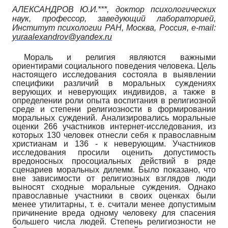
АЛЕКСАНДРОВ Ю.И.***,
доктор психологических
наук, профессор, заведующий лабораторией,
Институт психологии РАН, Москва, Россия,
e
-
mail
:
yuraalexandrov
@
yandex
.
ru
Мораль и религия являются важными
ориентирами социального поведения человека. Цель
настоящего исследования состояла в выявлении
специфики различий в моральных суждениях
верующих и неверующих индивидов, а также в
определении роли опыта воспитания в религиозной
среде и степени религиозности в формировании
моральных суждений. Анализировались моральные
оценки 266 участников интернет-исследования, из
которых 130 человек отнесли себя к православным
христианам и 136 - к неверующим. Участников
исследования просили оценить допустимость
вредоносных просоциальных действий в ряде
сценариев моральных дилемм. Было показано, что
вне зависимости от религиозных взглядов люди
выносят сходные моральные суждения. Однако
православные участники в своих оценках были
менее утилитарны, т. е. считали менее допустимым
причинение вреда одному человеку для спасения
большего числа людей. Степень религиозности не