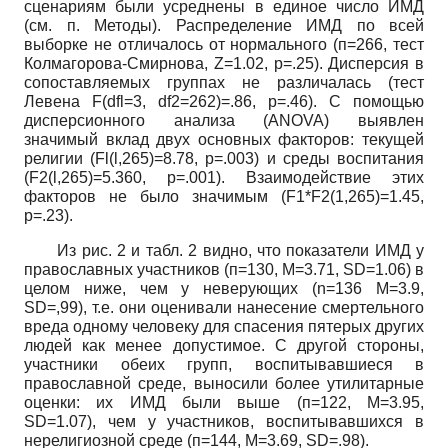
сценариям были усреднены в единое число ИМД
(см. п. Методы). Распределение ИМД по всей
выборке не отличалось от нормального (п=266, тест
Колмагорова-Смирнова,
Z=1.02,
р=.25). Дисперсия в
сопоставляемых группах не различалась (тест
Левена
F(dfl=3, df2=262)=.86,
р=.46). С помощью
дисперсионного анализа
(ANOVA)
выявлен
значимый вклад двух основных факторов: текущей
религии
(Fl(l,265)=8.78, p=.003)
и среды воспитания
(F2(l,265)=5.360, p=.001).
Взаимодействие этих
факторов не было значимым
(F1*F2(1,265)=1.45,
р=.23).
Из рис. 2 и табл. 2 видно, что показатели ИМД у
православных участников (п=130, М=3.71,
SD=1.06)
в
целом ниже, чем у неверующих
(n=136
М=3.9,
SD=,99),
т.е. они оценивали нанесение смертельного
вреда одному человеку для спасения пятерых других
людей как менее допустимое. С другой стороны,
участники обеих групп, воспитывавшиеся в
православной среде, выносили более утилитарные
оценки: их ИМД были выше (п=122, М=3.95,
SD=1.07),
чем у участников, воспитывавшихся в
нерелигиозной среде (п=144, М=3.69,
SD=.
98).