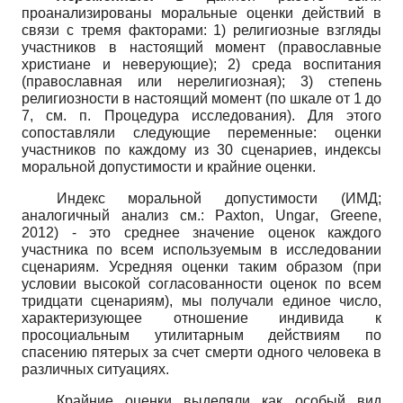
проанализированы моральные оценки действий в
связи с тремя факторами: 1) религиозные взгляды
участников в настоящий момент (православные
христиане и неверующие); 2) среда воспитания
(православная или нерелигиоз­ная); 3) степень
религиозности в настоящий момент (по шкале от 1 до
7, см. п. Процедура исследования). Для этого
сопоставляли следующие переменные: оценки
участников по каждому из 30 сценариев, индексы
моральной допустимости и крайние оценки.
Индекс моральной допустимости (ИМД;
аналогичный анализ см.:
Paxton
,
Ungar
,
Greene
,
2012) - это среднее значение оценок каждого
участника по всем используемым в исследовании
сценариям. Усредняя оценки таким образом (при
условии высокой согласованности оценок по всем
тридцати сценариям), мы получали единое число,
характеризующее отношение индивида к
просоциальным утилитарным действиям по
спасению пятерых за счет смерти одного человека в
различных ситуациях.
Крайние оценки выделяли как особый вид