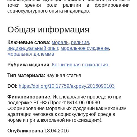
точки зрения роли религии в формировании
социокультурного опыта индивидов.
Общая информация
Ключевые слова:
мораль
,
религия
,
индивидуальный опыт
,
моральное суждение
,
моральная дилемма
Рубрика издания:
Когнитивная психология
Тип материала:
научная статья
DOI:
https://doi.org/10.17759/exppsy.2016090103
Финансирование.
Исследование проведено при
поддержке РГНФ (Проект №14-06-00680
«Формирование моральных суждений как механизм
адаптации человека к социокультурной среде в
норме и при алкогольной интоксикации»).
Опубликована
18.04.2016