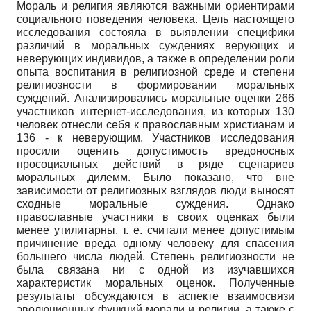
Мораль и религия являются важными ориентирами
социального поведения человека. Цель настоящего
исследования состояла в выявлении специфики
различий в моральных суждениях верующих и
неверующих индивидов, а также в определении роли
опыта воспитания в религиозной среде и степени
религиозности в формировании моральных
суждений. Анализировались моральные оценки 266
участников интернет-исследования, из которых 130
человек отнесли себя к православным христианам и
136 - к неверующим. Участников исследования
просили оценить допустимость вредоносных
просоциальных действий в ряде сценариев
моральных дилемм. Было показано, что вне
зависимости от религиозных взглядов люди выносят
сходные моральные суждения. Однако
православные участники в своих оценках были
менее утилитарны, т. е. считали менее допустимым
причинение вреда одному человеку для спасения
большего числа людей. Степень религиозности не
была связана ни с одной из изучавшихся
характеристик моральных оценок. Полученные
результаты обсуждаются в аспекте взаимосвязи
эволюционных функций морали и религии, а также с