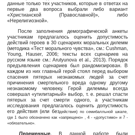
данные только тех участников, которые в ответах на
первые два вопроса выбрали либо вариант
«Христианской (Православной)», либо
«Нерелигиозной».
После заполнения демографической анкеты
участникам предлагалось оценить допустимость
действий героев в 30 сценариях моральных дилемм
(методика «Тест морального чувства», см.:
Cushman
,
Young
,
Hauser
,
2006; тексты всех сценариев на
русском языке см.:
Arutyunova
et
al
.,
2013). Порядок
предъявления сценариев был рандомизирован. В
каждом из них главный герой стоял перед выбором
спасения пятерых незнакомых людей за счет
причинения смертельного вреда одному другому
незнакомому человеку. Герой дилеммы всегда
совершал «утилитарный» выбор, т. е. решал спасти
пятерых за счет смерти одного, а участникам
исследования предлагалось оценить допустимость
его действия (или без
действия) по семибалльной шкале,
где 1 было обозначено как «запрещено» , 4 - «допустимо» и 7 -
«обязательно».
Переменные.
В данной работе были