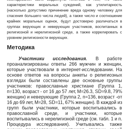
характеристики моральных суждений, как утилитарность
(насколько допустимо причинение вреда одному человеку для
спасения большего числа людей), а также число и соотношение
крайних моральных оценок, будут достоверно различаться в
группах верующих и неверующих участников, воспитанных в
религиозной и нерелигиозной среде, а также коррелировать с
уровнем религиозности верующих.
Методика
Участники исследования.
В работе
проанализированы ответы 266 мужчин и женщин,
которые участвовали в интернет-исследовании. На
основе ответов на вопросы анкеты о религиозных
взглядах были составлены две основные группы
участников: православные христиане (Группа 1,
п=130, возраст - от 16 до 57 лет, М=26.3,
SD
=9.8,
79%
женщин) и неверующие (Группа 2, п=136, возраст -от
16 до 69 лет, М=28,
SD
=11,
67% женщин). В каждой из
групп были участники, которые воспитывались в
православной среде, и участники, которые
воспитывались в нерелигизной среде (см. табл. 1 и п.
Процедура исследования). Учитывались также