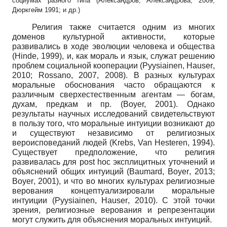
социумах разного типа (Александров, Александрова, 2009;
Дюркгейм 1991; и др.)
Религия также считается одним из многих
доменов культурной активности, которые
развивались в ходе эволюции человека и общества
(
Hinde
,
1999), и, как мораль и язык, служат решению
проблем социальной кооперации
(
Pyysiainen
,
Hauser
,
2010;
Rossano
,
2007, 2008). В разных культурах
моральные обоснования часто обращаются к
различным сверхестественным агентам — богам,
духам, предкам и пр.
(Boyer,
2001). Однако
результаты научных исследований свидетельствуют
в пользу того, что моральные интуиции возникают до
и существуют независимо от религиозных
вероисповеданий людей
(
Krebs
,
Van
Hesteren
,
1994).
Существует предположение, что религия
развивалась для
post
hoc
экспли­цитных уточнений и
объяснений общих интуиций
(
Baumard
,
Boyer
,
2013;
Boyer
,
2001), и что во многих культурах религиозные
верования концептуализировали моральные
интуиции
(
Pyysiainen
,
Hauser
,
2010). С этой точки
зрения, религиозные верования и репрезентации
могут служить для объяснения моральных интуиций.