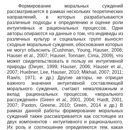
Формирование моральных суждений
рассматривается в рамках нескольких теоретических
направлений, в которых разрабатываются
различные подходы к определению и оценке роли
интуитивных и рациональных процессов. Одни
авторы опираются на данные о том, что индивиды из
различных культур и социальных групп выносят
сходные моральные суждения, обоснования которых
не могут объяснить
(
Cushman
,
Young
,
Hauser
,
2006;
Hauser
et
al
., 2007;
Hauser
,
Tonnaer
,
Cima
, 2009),
что
может свидетельствовать в пользу их интуитивной
природы
(
Dwyer
,
1999;
Hauser
,
2006;
Hauser
et
al
.,
2007;
Huebner
,
Lee
,
Hauser
, 2010;
Mikhail
, 2007; 2011;
Rawls
, 1971;
и др.) Другие авторы, не отрицая
важного значения интуитивной составляющей
морального суждения, считают немаловажным и
вклад рациональных процессов, «морального
рассуждения»
(
Green
et
al
.,
2001, 2004;
Haidt
, 2001,
2007;
Paxton
,
Greene
, 2010;
Green
, 2014
и др.) В
рамках данной работы формирование моральных
суждений также рассматривается как состоящее из
двух компонентов - интуитивного и рационального.
Их роль и соотношение определяются тем, какая