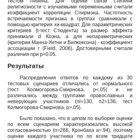
тестом Левена. Для оценки связи степени
религиозности с изучаемыми переменными считали
коэффициент корреляции Спирмэна. Частотность
встречаемости признака в группах сравнивали с
помощью критерия хи-квадрат. Для параметрических
критериев
(t
-тест Стюдента) за размер эффекта
принимали
d
Коэна, а для непараметрических
(критерии Манна-Уитни и Вилкоксона) - коэффициент
ассоциации г
(Field,
2006). Достоверными считали
различия при р<0.05.
Результаты
Распределения ответов по каждому из 30
тестовых сценариев отличались от нормального
(тест Колмогорова-Смирнова, р<.05) и не
различались между группами православных и
неверующих участников
(nl=130,
п2=136, тест
Колмогорова-Смирнова, р>.05).
Было показано, что в целом по выборке оценки
по всем сценариям характеризовались высокой
согласованностью (п=266, Кронбаха а=.94), поэтому
оценки каждого участника по по всем тридцати