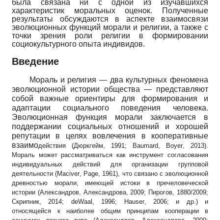
была связана ни с одной из изучавшихся
характеристик моральных оценок. Полученные
результаты обсуждаются в аспекте взаимосвязи
эволюционных функций морали и религии, а также с
точки зрения роли религии в формировании
социокультурного опыта индивидов.
Введение
Мораль и религия — два культурных феномена
эволюционной истории общества — представляют
собой важные ориентиры для формирования и
адаптации социального поведения человека.
Эволюционная функция морали заключается в
поддержании социальных отношений и хорошей
репутации в целях вовлечения в кооперативные
взаимо
действия (Дюркгейм, 1991;
Baumard
,
Boyer
,
2013).
Мораль может рассматриваться как инструмент согласования
индивидуальных действий для организации групповой
деятельности
(
Maciver
,
Page
,
1961), что связано с эволюционной
древностью морали, имеющей истоки в пречеловеческой
истории (Александров, Александрова, 2009; Пирогов, 1880/2009;
Скрипник, 2014;
deWaal
,
1996;
Hauser
,
2006; и др.) и
относящейся к наиболее общим принципам кооперации в