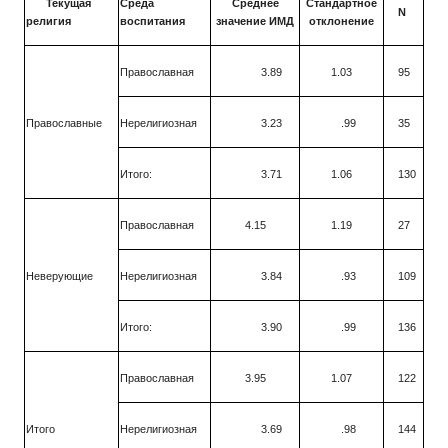
Текущая
Среда
Среднее
Стандартное
N
религия
воспитания
значение ИМД
отклонение
Православная
3.89
1.03
95
Православные
Нерелигиозная
3.23
.99
35
Итого:
3.71
1.06
130
Православная
4.15
1.19
27
Неверующие
Нерелигиозная
3.84
.93
109
Итого:
3.90
.99
136
Православная
3.95
1.07
122
Итого
Нерелигиозная
3.69
.98
144