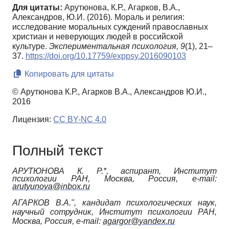
Для цитаты:
Арутюнова, К.Р., Агарков, В.А.,
Александров, Ю.И. (2016). Мораль и религия:
исследование моральных суждений православных
христиан и неверующих людей в российской
культуре.
Экспериментальная психология,
9
(1), 21–
37.
https://doi.org/10.17759/exppsy.2016090103
Копировать для цитаты
© Арутюнова К.Р., Агарков В.А., Александров Ю.И.,
2016
Лицензия:
CC BY-NC 4.0
Полный текст
АРУТЮНОВА К. Р.*,
аспирант, Институт
психологии РАН, Москва, Россия,
e
-
mail
:
arutyunova
@
inbox
.
ru
АГАРКОВ В.А.",
кандидат психологических наук,
научный сотрудник, Институт психологии РАН,
Москва, Россия,
e
-
mail
:
agargor
@
yandex
.
ru