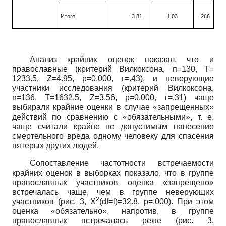
Итого:
3.81
1.03
266
Анализ крайних оценок показал, что и
православные (критерий Вилкоксона, п=130, Т=
1233.5,
Z=4.95,
р=0.000, г=.43), и неверующие
участники исследования (критерий Вилкоксона,
n=136,
Т=1632.5,
Z=3.56,
р=0.000, г=.31) чаще
выбирали крайние оценки в случае «запрещенных»
действий по сравнению с «обязательными», т. е.
чаще считали крайне не допустимым нанесение
смертельного вреда одному человеку для спасения
пятерых других людей.
Сопоставление частотности встречаемости
крайних оценок в выборках показало, что в группе
православных участников оценка «запрещено»
встречалась чаще, чем в группе неверующих
2
участников (рис. 3,
X
(df=l)=32.8,
р=.000). При этом
оценка «обязательно», напротив, в группе
православных встречалась реже (рис. 3,