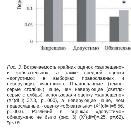
Рис. 3.
Встречаемость крайних оценок «запрещено»
и «обязательно», а также средней оценки
«допустимо» в выборках православных и
неверующих участников. Православные (темно-
серые столбцы) чаще, чем неверующие (светло-
серые столбцы), использовали оценку «запрещено»
2
(X
(df=l)=32.8,
р=.000), а неверующие чаще, чем
2
православные, - оценку «обязательно»
(X
(df=l)=8.56,
р=.003). Различий в оценках «допустимо»
2
обнаружено не было (рис. 3)
(X
(df=l)=.25,
р=.62).
*р<.05