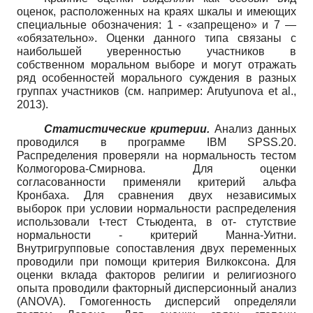
оценок, расположенных на краях шкалы и имеющих
специальные обозначения: 1 - «запрещено» и 7 —
«обязательно». Оценки данного типа связаны с
наибольшей уверенностью участников в
собственном моральном выборе и могут отражать
ряд особенностей морального суждения в разных
группах участников (см. например:
Arutyunova
et
al
.,
2013).
Статистические критерии.
Анализ данных
проводился в программе
IBM
SPSS
.20.
Распределения проверяли на нормальность тестом
Колмогорова-Смирнова. Для оценки
согласованности применяли критерий альфа
Кронбаха. Для сравнения двух независимых
выборок при условии нормальности распределения
использовали
t
-тест Стьюдента, в от- стутствие
нормальности - критерий Манна-Уитни.
Внутригрупповые сопоставления двух переменных
проводили при помощи критерия Вилкоксона. Для
оценки вклада факторов религии и религиозного
опыта проводили факторный дисперсионный анализ
(
ANOVA
).
Гомогенность дисперсий определяли