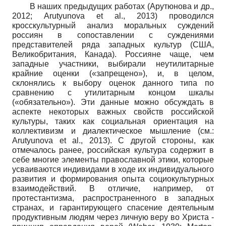
В наших предыдущих работах (Арутюнова и др.,
2012;
Arutyunova et al.,
2013) проводился
кросскультурный анализ моральных суждений
россиян в сопоставлении с суждениями
представителей ряда западных культур (США,
Великобритания, Канада). Россияне чаще, чем
западные участники, выбирали неутилитарные
крайние оценки («запрещено»), и, в целом,
склонялись к выбору оценок данного типа по
сравнению с утилитарным концом шкалы
(«обязательно»). Эти данные можно обсуждать в
аспекте некоторых важных свойств российской
культуры, таких как социальная ориентация на
коллективизм и диалектическое мышление (см.:
Arutyunova et al.,
2013). С другой стороны, как
отмечалось ранее, российская культура содержит в
себе многие элементы православной этики, которые
усваиваются индивидами в ходе их индивидуального
развития и формирования опыта социокультурных
взаимодействий. В отличие, например, от
протестантизма, распространенного в западных
странах, и гарантирующего спасение деятельным
продуктивным людям через личную веру во Христа -