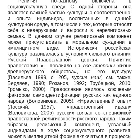
Религия по-разному включена в
социокультурную среду. С одной стороны, она
является важной частью культуры, а соответственно,
и опыта индивидов, воспитанных в данной
культурной среде, в том числе и тех, которые относят
себя к неверующим и выросли в нерелигиозных
семьях. В данном случае религиозный компонент
может присутствовать в моральном суждении в
имплицитном виде. Исторически российская
культура развивалась в условиях сильного влияния
Русской Православной церкви. Принятие
православия «... повлияло на
все стороны
жизни
древнерусского общества», на его культуру
(Васильев 1999, с. 205,
курсив наш',
см. также:
Бердяев, 1990; Розанов, 1992; Трубецкой, 2010;
Громыко, 2000). Православие явилось ключевым
фактором самоидентификации русских как единого
народа (Воловикова, 2005). «Нравственный опыт»
(Лосский, 1957), «нравственный идеал»
(Воловикова, 2005) русских связан со спецификой
православной религиозности русского народа. Таким
образом, религиозный компонент, усваемый
индивидами в ходе социокультурного развития,
может в имплицитной форме включаться в процессы