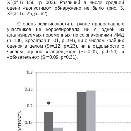
2
X
(df=l)=8.56,
р=.003). Различий в числе средней
оцени «допустимо» обнаружено не было (рис. 3,
2
X
(df=l)=.25,
р=.62).
Степень религиозности в группе православных
участников не коррелировала ни с одной из
анализируемых переменных: ни со значениями ИМД
(n=130, Spearman
г=.01, р=.94), ни с числом крайних
оценок в целом
(Sr=.12,
р=.23), ни в отдельности с
числом оценок «запрещено»
(Sr=0.05,
р=0.54) и
«обязательно»
(Sr=0.09;
р=0.31).