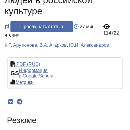
людей в российской
культуре
Прослушать статью
27 мин.
114722
чтения
К.Р. Арутюнова
,
В.А. Агарков
,
Ю.И. Александров
PDF (RUS)
Информация
GS
в Google Scholar
Метрики
Резюме