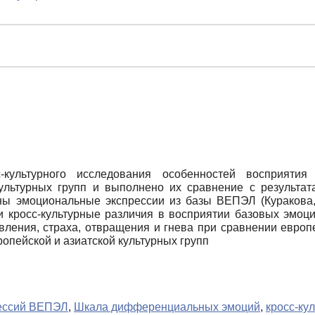
-культурного исследования особенностей восприяти
культурных групп и выполнено их сравнение с результат
аны эмоциональные экспрессии из базы ВЕПЭЛ (Куракова,
и кросс-культурные различия в восприятии базовых эмоц
ивления, страха, отвращения и гнева при сравнении европе
ропейской и азиатской культурных групп
рессий ВЕПЭЛ
,
Шкала дифференциальных эмоций
,
кросс-ку