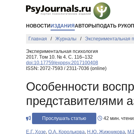
Перейти к основному содержанию
НОВОСТИ
ИЗДАНИЯ
АВТОРЫ
ПОДАТЬ РУКО
Главная
Журналы
Экспериментальная п
Экспериментальная психология
2017. Том 10. № 4. С. 116–132
doi:10.17759/exppsy.2017100408
ISSN: 2072-7593 / 2311-7036 (online)
Особенности воспр
представителями а
Прослушать статью
42 мин. чтени
Е.Г. Хозе
,
О.А. Королькова
,
Н.Ю. Жижникова
,
М.