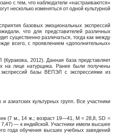
вязано с тем, что наблюдатели «настраиваются»
огут несколько изменяться от одной культурной
осприятия базовых эмоциональных экспрессий
ожидали, что для представителей различных
удет существенно различаться, тогда как между
ежде всего, с проявлением «дополнительных»
(Куракова, 2012). Данная база представляет
ых на лице натурщика. Ранее были получены
о экспрессий базы ВЕПЭЛ с экспрессиями из
и азиатских культурных групп. Все участники
 (7 м., 14 ж.; возраст 19—41, M = 28,8, SD =
 = 7,47) — к индийской. Участники имели высшее
его года обучения высших учебных заведений