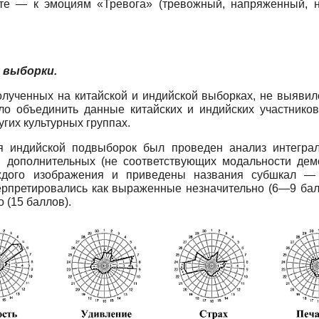
те — к эмоциям «Тревога» (тревожный, напряженный, н
я выборки.
полученных на китайской и индийской выборках, не выяв
лило объединить данные китайских и индийских участник
гих культурных группах.
ля индийской подвыборок был проведен анализ интегра
и дополнительных (не соответствующих модальности демо
дого изображения и приведены названия субшкал — 
терпретировались как выраженные незначительно (6—9 бал
 (15 баллов).