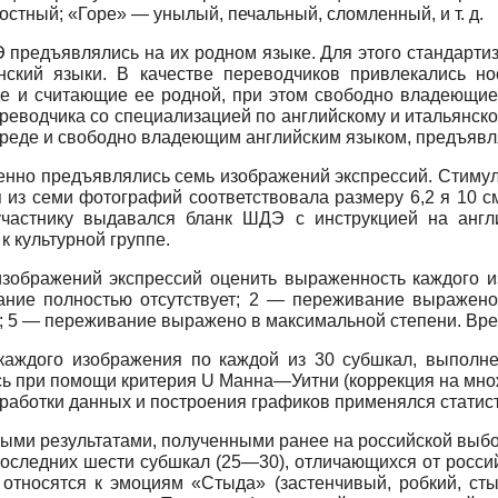
стный; «Горе» — унылый, печальный, сломленный, и т. д.
 предъявлялись на их родном языке. Для этого стандарт
янский языки. В качестве переводчиков привлекались 
де и считающие ее родной, при этом свободно владеющие
еводчика со специализацией по английскому и итальянском
реде и свободно владеющим английским языком, предъявля
енно предъявлялись семь изображений экспрессий. Стиму
я из семи фотографий соответствовала размеру 6,2 я 10 с
частнику выдавался бланк ШДЭ с инструкцией на англи
к культурной группе.
изображений экспрессий оценить выраженность каждого и
ние полностью отсутствует; 2 — переживание выражен
 5 — переживание выражено в максимальной степени. Вре
каждого изображения по каждой из 30 суб­шкал, выполне
сь при помощи критерия U Манна—Уитни (коррекция на мн
аботки данных и построения графиков применялся статисти
ыми результатами, полученными ранее на российской выбор
последних шести субшкал (25—30), отличающихся от россий
относятся к эмоциям «Стыда» (застенчивый, робкий, ст