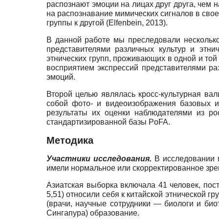
распознают эмоции на лицах друг друга, чем н
на распознавание мимических сигналов в своей
группы к другой (Elfenbein, 2013).
В данной работе мы преследовали несколько
представителями различных культур и этни
этнических групп, проживающих в одной и той 
восприятием экспрессий представителями ра
эмоций.
Второй целью являлась кросс-культурная ва
собой фото- и видеои­зображения базовых 
результаты их оценки наблюдателями из ро
стандартизированной базы PoFA.
Методика
Участники исследования.
В исследовании п
имели нормальное или скорректированное зрен
Азиатская выборка включала 41 человек, пост
5,51) относили себя к китайской этнической гр
(врачи, научные сотрудники — биологи и би
Сингапура) образование.