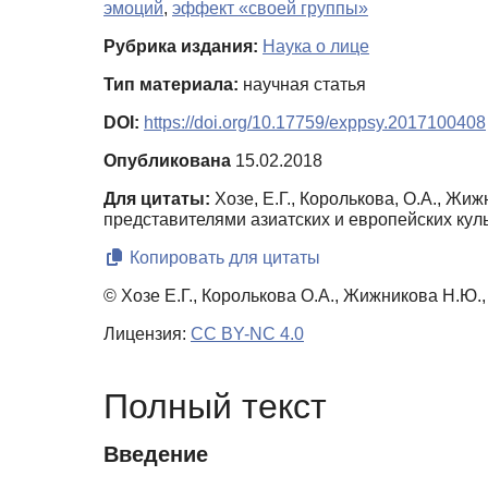
эмоций
,
эффект «своей группы»
Рубрика издания:
Наука о лице
Тип материала:
научная статья
DOI:
https://doi.org/10.17759/exppsy.2017100408
Опубликована
15.02.2018
Для цитаты:
Хозе, Е.Г., Королькова, О.А., Ж
представителями азиатских и европейских кул
Копировать для цитаты
© Хозе Е.Г., Королькова О.А., Жижникова Н.Ю.,
Лицензия:
CC BY-NC 4.0
Полный текст
Введение