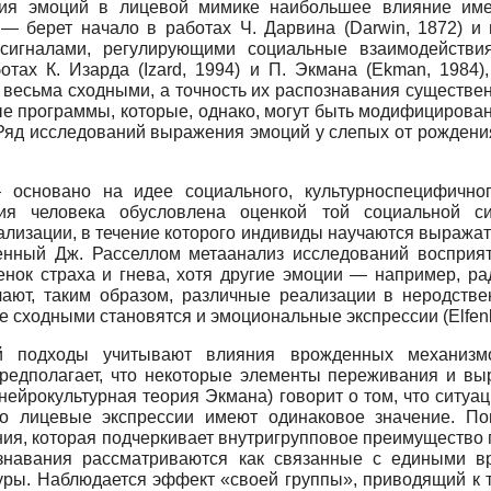
ния эмоций в лицевой мимике наибольшее влияние име
 берет начало в работах Ч. Дарвина (Darwin, 1872) и 
 сигналами, регулирующими социальные взаимодейств
отах К. Изарда (Izard, 1994) и П. Экмана (Ekman, 1984)
ь весьма сходными, а точность их распознавания существе
 программы, которые, однако, могут быть модифицирова
 Ряд исследований выражения эмоций у слепых от рождени
основано на идее социального, культурно­специфичн
ция человека обусловлена оценкой той социальной си
ализации, в течение которого индивиды научаются выража
веденный Дж. Расселлом метаанализ исследований воспри
оценок страха и гнева, хотя другие эмоции — например, 
т, таким образом, различные реализации в неродствен
е сходными становятся и эмоциональные экспрессии (Elfenb
ый подходы учитывают влияния врожденных механиз
едполагает, что некоторые элементы переживания и вы
 нейрокультурная теория Экмана) говорит о том, что сит
ко лицевые экспрессии имеют одинаковое значение. П
я, которая подчеркивает внутригрупповое преимущество п
знавания рассматриваются как связанные с едиными в
ры. Наблюдается эффект «своей группы», приводящий к т