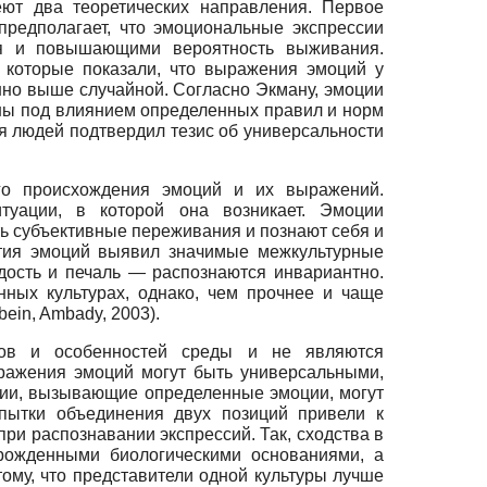
ют два теоретических направления. Первое
предполагает, что эмоциональные экспрессии
ия и повышающими вероятность выживания.
, которые показали, что выражения эмоций у
нно выше случайной. Согласно Экману, эмоции
ны под влиянием определенных правил и норм
я людей подтвердил тезис об универсальности
ого происхождения эмоций и их выражений.
туации, в которой она возникает. Эмоции
ть субъективные переживания и познают себя и
ятия эмоций выявил значимые межкультурные
радость и печаль — распознаются инвариантно.
ных культурах, однако, чем прочнее и чаще
ein, Ambady, 2003).
мов и особенностей среды и не являются
ражения эмоций могут быть универсальными,
уации, вызывающие определенные эмоции, могут
опытки объединения двух позиций привели к
ри распознавании экспрессий. Так, сходства в
рожденными биологическими основаниями, а
ому, что представители одной культуры лучше