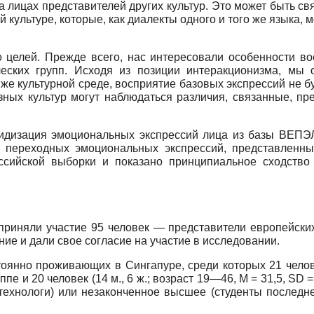
а лицах представителей других культур. Это может быть с
 культуре, которые, как диалекты одного и того же языка, м
 целей. Прежде всего, нас интересовали особенности в
ческих групп. Исходя из позиции интеракционизма, мы 
же культурной среде, восприятие базовых экспрессий не б
зных культур могут наблюдаться различия, связанные, пр
лидизация эмоциональных экспрессий лица из базы ВЕПЭЛ 
и переходных эмоциональных экспрессий, представленн
ссийской выборки и показано принципиальное сходств
риняли участие 95 человек — представители европейских 
ие и дали свое согласие на участие в исследовании.
оянно проживающих в Сингапуре, среди которых 21 человек
уппе и 20 человек (14 м., 6 ж.; возраст 19—46, M = 31,5, SD
отехнологи) или незаконченное высшее (студенты последн