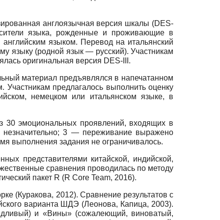
изированная англоязычная версия шкалы (DES-
носители языка, рожденные и проживающие в
 английским языком. Перевод на итальянский
у языку (родной язык — русский). Участникам
лась оригинальная версия DES-III.
льный материал предъявлялся в напечатанном
м. Участникам предлагалось выполнить оценку
йском, немецком или итальянском языке, в
з 30 эмоциональных проявлений, входящих в
о незначительно; 3 — переживание выражено
мя выполнения задания не ограничивалось.
нных представителями китайской, индийской,
ожественные сравнения проводилась по методу
ческий пакет R (R Core Team, 2016).
ке (Куракова, 2012). Сравнение результатов с
ского варианта ШДЭ (Леонова, Капица, 2003).
ыдливый) и «Вины» (сожалеющий, виноватый,