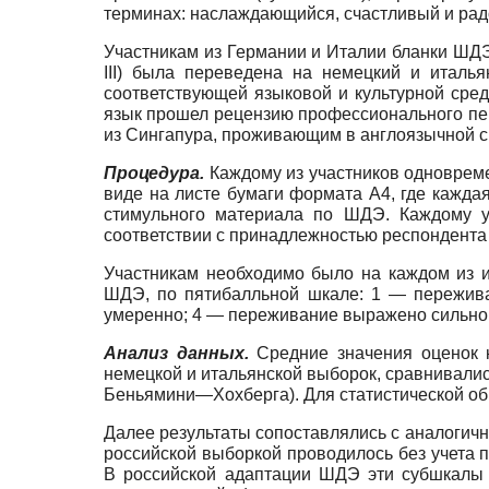
терминах: наслаждающийся, счастливый и радо
Участникам из Германии и Италии бланки ШДЭ
III) была переведена на немецкий и италь
соответствующей языковой и культурной сре
язык прошел рецензию профессионального пер
из Сингапура, проживающим в англоязычной с
Процедура.
Каждому из участников одноврем
виде на листе бумаги формата А4, где кажда
стимульного материала по ШДЭ. Каждому у
соответствии с принадлежностью респондента 
Участникам необходимо было на каждом из 
ШДЭ, по пятибалльной шкале: 1 — пережива
умеренно; 4 — переживание выражено сильно;
Анализ данных.
Средние значения оценок 
немецкой и итальянской выборок, сравнивали
Беньямини—Хохберга). Для статистической обр
Далее результаты сопоставлялись с аналогичн
российской выборкой проводилось без учета 
В российской адаптации ШДЭ эти субшкалы 