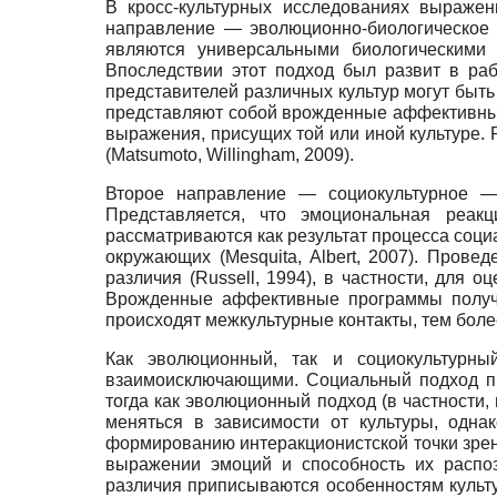
В кросс-культурных исследованиях выраже
направление — эволюционно-биологическое —
являются универсальными биологическими
Впоследствии этот подход был развит в раб
представителей различных культур могут быт
представляют собой врожденные аффективные
выражения, присущих той или иной культуре.
(Matsumoto, Willingham, 2009).
Второе направление — социокультурное — 
Представляется, что эмоциональная реак
рассматриваются как результат процесса соци
окружающих (Mesquita, Albert, 2007). Про
различия (Russell, 1994), в частности, для 
Врожденные аффективные программы получаю
происходят межкультурные контакты, тем боле
Как эволюционный, так и социокультурн
взаимоисключающими. Социальный подход пр
тогда как эволюционный подход (в частности,
меняться в зависимости от культуры, одна
формированию интеракционистской точки зрени
выражении эмоций и способность их распо
различия приписываются особенностям культу