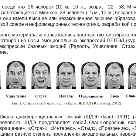
среди них 26 человек (10 м., 16 ж.; возраст 22—58, М 
аботающие в г. Мюнхен; 28 человек (15 м., 13 ж.; возраст 
 Все они имели высшее или незаконченное высшее образов
ской сфере и информационных технологиях, разработкой пр
ьного материала использовались цветные фотоизображени
 отобран из базы эмоциональных экспрессий ВЕПЭЛ (Кур
кспрес­сий базовых эмоций (Радость, Удивление, Страх
вие.
Шкала дифференциальных эмоций (ШДЭ) (Izard, 1991), ра
человека. ШДЭ представляет собой бланк-опросник, вк
твращение», «Страх», «Интерес», «Стыд», «Презрение», 
ющими разную степень проявления эмоциональных пережив