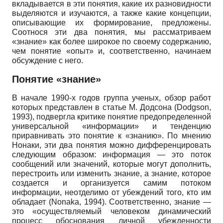
вкладывается в эти понятия, какие их разновидности
выделяются и изучаются, а также какие концепции,
описывающие их формирование, предложены.
Соотнося эти два понятия, мы рассматриваем
«знание» как более широкое по своему содержанию,
чем понятие «опыт» и, соответственно, начинаем
обсуждение с него.
Понятие «знание»
В начале 1990-х годов группа ученых, обзор работ
которых представлен в статье М. Додсона (Dodgson,
1993), подвергла критике понятие предопределенной
универсальной «информации» и тенденцию
приравнивать это понятие к «знанию». По мнению
Нонаки, эти два понятия можно дифференцировать
следующим образом: информация — это поток
сообщений или значений, которые могут дополнить,
перестроить или изменить знание, а знание, которое
создается и организуется самим потоком
информации, неотделимо от убеждений того, кто им
обладает (Nonaka, 1994). Соответственно, знание —
это «осуществляемый человеком динамический
процесс обоснования личной убежденности