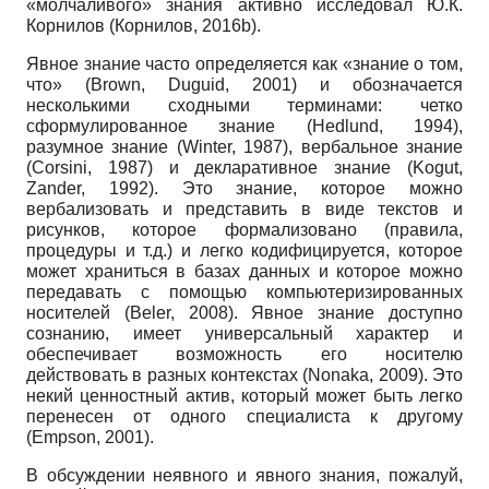
«молчаливого» знания активно исследовал Ю.К.
Корнилов (Корнилов, 2016b).
Явное знание часто определяется как «знание о том,
что» (Brown, Duguid, 2001) и обозначается
несколькими сходными терминами: четко
сформулированное знание (Hedlund, 1994),
разумное знание (Winter, 1987), вербальное знание
(Corsini, 1987) и декларативное знание (Kogut,
Zander, 1992). Это знание, которое можно
вербализовать и представить в виде текстов и
рисунков, которое формализовано (правила,
процедуры и т.д.) и легко ко­дифицируется, которое
может храниться в базах данных и которое можно
передавать с помощью компьютеризированных
носителей (Beler, 2008). Явное знание доступно
сознанию, имеет универсальный характер и
обеспечивает возможность его носителю
действовать в разных контекстах (Nonaka, 2009). Это
некий ценностный актив, который может быть легко
перенесен от одного специалиста к другому
(Empson, 2001).
В обсуждении неявного и явного знания, пожалуй,