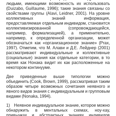
людьми, имеющими возможность их использовать
(Duizabo, Guillaume, 1996); такие знания связаны со
свойствами группы (Alavi, Leidner, 2001). На уровне
коллективных знаний информация,
предоставляемая отдельным индивидом, становится
коллективизированной (сопровождающейся,
например, формализацией), а применительно,
например, к определенной организации, может
обозначаться как «организационное знание» (Prax,
1997). Отметим, что М. Алави и Д.Е. Лейднер (2001)
рассматривают индивидуальные и коллективные
(социальные) знания как отдельные категории, в то
время как Нонака видит их как расположенные на
некотором континууме.
Две приведенные выше типологии можно
объединить (Cook, Brown, 1999), рассматривая таким
образом четыре возможных сочетания неявного и
явного видов знания с индивидуальным и групповым
видами (Nonaka, 1994).
1)
Неявное индивидуальное знание, которое можно
обнаружить в ментальных схемах, ноу-хау,
привычках и абстрактных знаниях индивидов