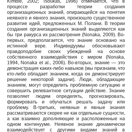
Kimble, 2002; Tsoukas, 1996) отмечается, что в
процессе разработки теории создания
организационных знаний, опирающейся на понятия
неявного и явного знания, произошло существенное
развитие идей, предложенных М. Полани. В теории
создания организационных знаний выделяются как
бы три ракурса их рассмотрения (Nonaka, 2009). Во-
первых, предполагается, что знание основано на
истинной вере. Индивидуумы обосновывают
правдоподобие своих убеждений на основе
собственного взаимодействия с миром (Nonaka,
1994, Nonaka et al., 2006). Во-вторых, знание — это
демонстрация каких-либо навыков (мы признаем, что
кто-либо обладает знанием, когда он демонстрирует
решение некоторой задачи). Люди, обладающие
знанием, могут определить проблемную ситуацию и
совершить релевантное ситуации действие. Знание
позволяет людям определять, прогнозировать,
формировать и обучаться решать задачу или
проблему. В-третьих, неявные и явные знания
рассматриваются скорее не как отдельные сущности,
а как взаимно дополняющие и расположенные на
одном континууме. Неявное знание динамически
взаимодействует с другими видами знаний в