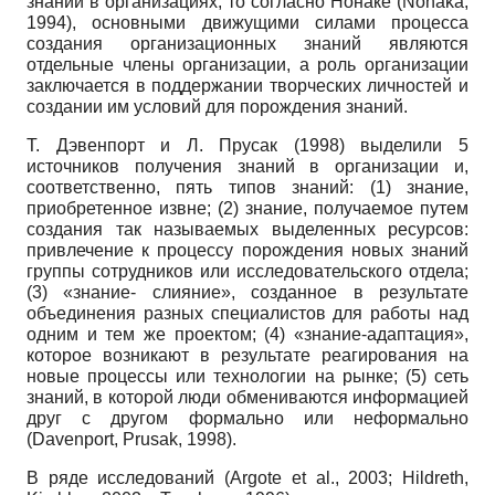
знаний в организациях, то согласно Нонаке (Nonaka,
1994), основными движущими силами процесса
создания организационных знаний являются
отдельные члены организации, а роль организации
заключается в поддержании творческих личностей и
создании им условий для порождения знаний.
Т. Дэвенпорт и Л. Прусак (1998) выделили 5
источников получения знаний в организации и,
соответственно, пять типов знаний: (1) знание,
приобретенное извне; (2) знание, получаемое путем
создания так называемых выделенных ресурсов:
привлечение к процессу порождения новых знаний
группы сотрудников или исследовательского отдела;
(3) «знание- слияние», созданное в результате
объединения разных специалистов для работы над
одним и тем же проектом; (4) «знание-адаптация»,
которое возникают в результате реагирования на
новые процессы или технологии на рынке; (5) сеть
знаний, в которой люди обмениваются информацией
друг с другом формально или неформально
(Davenport, Prusak, 1998).
В ряде исследований (Argote et al., 2003; Hildreth,