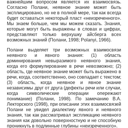
важнейшим вопросом является их взаимосвязь.
Согласно Полани, неявное знание может быть
эксплицировано, но не в полной мере, так как всегда
будет оставаться некоторый пласт «неизреченного».
Мы знаем больше, чем мы можем сказать. Знания,
которые могут быть выражены в словах и цифрах,
представляют только верхушку айсберга всех
возможных знаний (Полани, 1998; Polanyi, 1966).
Полани выделяет три возможных взаимосвязи
неявного и явного знания: (1) область
доминирования невыразимого неявного знания,
когда его формулирование в речи невозможно; (2)
область, где неявное знание может быть выражено в
речи, когда, соответственно, оно совпадает с текстом;
(3) область, когда неявное и явное знание
независимы друг от друга (дефекты речи или случаи,
когда символические операции опережают
понимание) (Полани, 1998). По замечанию В.А.
Лекторского (1998), при описании этих взаимосвязей
Полани не увидел диалектику явного и неявного
знания, так как рассматривал экспликацию неявного
знания как довольно поверхностную и не способную
проникнуть в подлинные глубины «неизреченного».