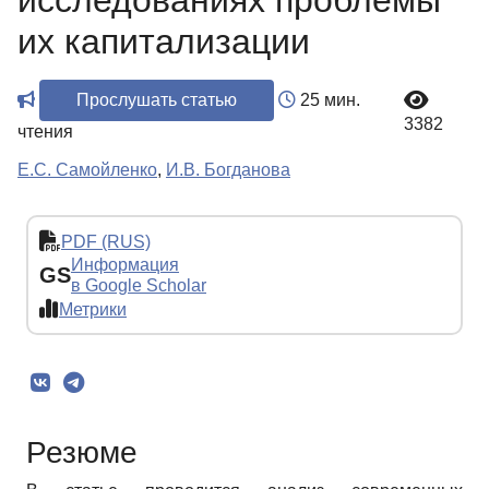
исследованиях проблемы
их капитализации
Прослушать статью
25 мин.
3382
чтения
Е.С. Самойленко
,
И.В. Богданова
PDF (RUS)
Информация
GS
в Google Scholar
Метрики
Резюме