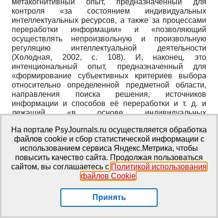
метакогнитивный опыт, предназначенный для
контроля «за состоянием индивидуальных
интеллектуальных ресурсов, а также за процессами
переработки информации» и «позволяющий
осуществлять непроизвольную и произвольную
регуляцию интеллектуальной деятельности
(Холодная, 2002, с. 108). И, наконец, это
интенциональный опыт, предназначенный для
«формирование субъективных критериев выбора
относительно определенной предметной области,
направления поиска решения, источников
информации и способов её переработки и т. д. и
лежащий «в основе индивидуальных
интеллектуальных склонностей (Холодная, 2002).
На портале PsyJournals.ru осуществляется обработка
файлов cookie и сбор статистической информации с
Одним из видов когнитивного опыта можно считать
использованием сервиса Яндекс.Метрика, чтобы
профессиональный опыт, определяемый как
повысить качество сайта. Продолжая пользоваться
системное образование, которое состоит, согласно
сайтом, вы соглашаетесь с
Политикой использования
М.А. Плотниковой (2008), из операционального
файлов Cookie
.
(профессиональные умения и навыки),
содержательного (знания и представления) и
личностного (отношения) компонентов, и который
Принять
характеризуется уникальностью, осознанностью,
самоценностью, продуктивностью, готовностью к