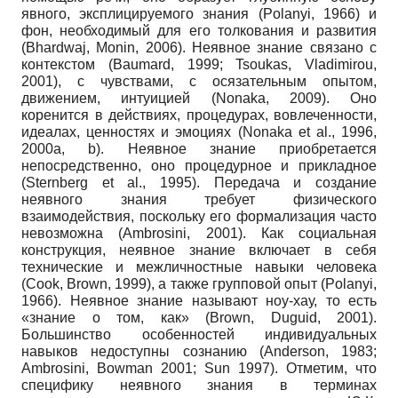
явного, эксплицируемого знания (Polanyi, 1966) и
фон, необходимый для его толкования и развития
(Bhardwaj, Monin, 2006). Неявное знание связано с
контекстом (Baumard, 1999; Tsoukas, Vladimirou,
2001), с чувствами, с осязательным опытом,
движением, интуицией (Nonaka, 2009). Оно
коренится в действиях, процедурах, вовлечен­ности,
идеалах, ценностях и эмоциях (Nonaka et al., 1996,
2000a, b). Неявное знание приобретается
непосредственно, оно процедурное и прикладное
(Sternberg et al., 1995). Передача и создание
неявного знания требует физического
взаимодействия, поскольку его формализация часто
невозможна (Ambrosini, 2001). Как социальная
конструкция, неявное знание включает в себя
технические и межличностные навыки человека
(Cook, Brown, 1999), а также групповой опыт (Polanyi,
1966). Неявное знание называют ноу-хау, то есть
«знание о том, как» (Brown, Duguid, 2001).
Большинство особенностей индивидуальных
навыков недоступны сознанию (Anderson, 1983;
Ambrosini, Bowman 2001; Sun 1997). Отметим, что
специфику неявного знания в терминах