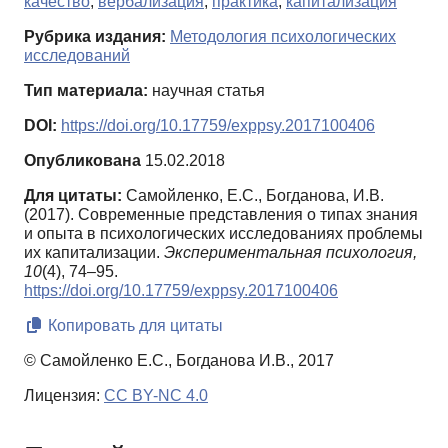
качество
,
вербализация
,
практика
,
капитализация
Рубрика издания:
Методология психологических
исследований
Тип материала:
научная статья
DOI:
https://doi.org/10.17759/exppsy.2017100406
Опубликована
15.02.2018
Для цитаты:
Самойленко, Е.С., Богданова, И.В.
(2017). Современные представления о типах знания
и опыта в психологических исследованиях проблемы
их капитализации.
Экспериментальная психология,
10
(4), 74–95.
https://doi.org/10.17759/exppsy.2017100406
Копировать для цитаты
© Самойленко Е.С., Богданова И.В., 2017
Лицензия:
CC BY-NC 4.0