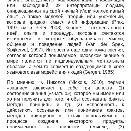
или наблюдений, их интерпретации людьми,
опирающимися на свой личный и/или коллективный
опыт, а также моделей, теорий или убеждений,
которые придают смысл этой информации (Prax,
1997, см. в: Beler, 2008). Знание — это весь набор
идей, опыта и процедур, которые считаются
истинными, и которые обуславливают мысли,
общения и поведение людей (Van der Spek,
Spijkervet, 1997). Интересна еще одна точка зрения,
согласно которой понимаемое человеком знание о
мире является не индивидуальным ментальным
образом, а чем-то совместно создающимся в ходе
языкового взаимодействия людей (Gergen, 1985).
По мнению Ф. Николса (Nickols, 2010), термин
«знание» заключает в себе три аспекта: (1)
состояние знания («знать о»), которое мы имеем или
хотим получить для того, чтобы осознавать факты,
методы, принципы и т.д. (2) «способность к
действию», осознание или понимание фактов,
методов, принципов и техник, используемых в
процессе создания некоторого продукта,
понимаемого в широком смысле; (3)