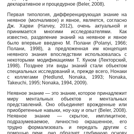
декларативное и процедурное (Beler, 2008).
Первая типология, дифференцирующая знание на
неявное (молчаливое) и явное, является, согласно
Дж. Харви (Harvey, 2012), очень актуальной и
принимается многими исследователями. Как
известно, разделение знаний на неявное и явное
было впервые введено М. Полани (Polanyi, 1966;
Полани, 1998), а предложенная им концепция
неявного знания впоследствии использовалась с
некоторыми модификациями Т. Куном (Лекторский,
1998). Позднее эти виды знаний стали объектом
специальных исследований и, прежде всего, Нонаки
с коллегами (Hedlund, Nonaka, 1993; Nonaka,
Takeuchi, 1995; Nonaka, 1994, 2009).
Неявное знание — это знание, которое принадлежит
миру ментальных объектов и ментальных
представлений. Оно объединяет врожденные или
приобретенные навыки, ноу-хау и опыт (Beler, 2008).
Неявное знание — скрытое, имплицитное,
подразумеваемое, личностно окрашенное, его
трудно формализовать и передать другим с
помощью речи, оно образует глубинную основу