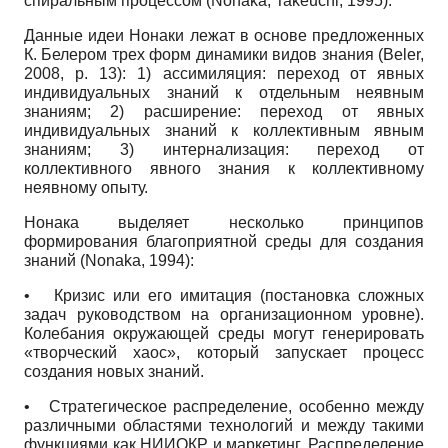
спиральным процессом (Nonaka, Takeuchi, 1995).
Данные идеи Нонаки лежат в основе предложенных
К. Белером трех форм динамики видов знания (Beler,
2008, p. 13): 1) ассимиляция: переход от явных
индивидуальных знаний к отдельным неявным
знаниям; 2) расширение: переход от явных
индивидуальных знаний к коллективным явным
знаниям; 3) интернализация: переход от
коллективного явного знания к коллективному
неявному опыту.
Нонака выделяет несколько принципов
формирования благоприятной среды для создания
знаний (Nonaka, 1994):
•
Кризис или его имитация (постановка сложных
задач руководством на организационном уровне).
Колебания окружающей среды могут генерировать
«творческий хаос», который запускает процесс
создания новых знаний.
•
Стратегическое распределение, особенно между
различными областями технологий и между такими
функциями как НИИОКР и маркетинг. Распределение