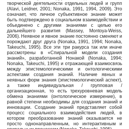
творческой деятельности отдельных людей и групп
(Alavi, Leidner, 2001; Nonaka, 1991, 1994, 2009). Это
означает, что личное субъективное знание может
быть подтверждено в социальном взаимодействии и
объединено с другими знаниями с целью его
дальнейшего развития (Massey, Montoya-Weiss,
2006). Неявное и явное знание постоянно сменяют и
порождают друг друга (Nonaka, 1991, 1994; Nonaka,
Takeuchi, 1995). Все эти три ракурса так или иначе
рассмотрены в «Спиральной модели создания
знаний», разработанной Нонакой (Nonaka, 1994;
Nonaka, Takeuchi, 1995) и отражающей взаимосвязь
между эпистемологическими и онтологическими
аспектами создания знаний. Наличие явных и
неявных форм знания (эпистемологический аспект),
а также индивидуальная / групповая /
организационная, то есть трехуровневая модель
обмена знаниями (онтологическое измерение), в
равной степени необходимы для создания знаний и
инновации. Создание знаний представляет собой
процесс социального взаимодействия людей, в
котором преобразование знаний оказывается не
просто однонаправленным, но интерактивным и