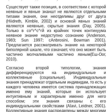
Существует также позиция, в соответствии с которой
неявные и явные знаншт не являются отдельными
типами знания, они неотделимы друг от друга
(Hiidreth, Kimble, 2002) и основой явных знаний
являются неявные, скрытые знания (Day, 2005).
Только в со^г^с^гй из крайних точек континуума
неявное знание недоступно сознанию (Anderson,
1983; Sun 1997; cAnbrosini, Bowman 2001).
Предлагается рассматривать знание на некоторой
биполярной шкале, что означает, что оно может быть
частично молчаливыми частично явным(Еш-Оог,
2010).
Согласно второй типологии, знания
дифференцируются на индивидуальные и
коллективные (социальные). Индивидуальные
знания принадлежат отдельным индивидам, то есть у
каждого человека имеется система принадлежащих
именно ему знаний, которые он использует
интуитивным и характерным именно для него
способом; эти знания связаны с его
индивидуальными свойствами (Alavi, Leidner, 2001).
Коллективные знания распределены между многими