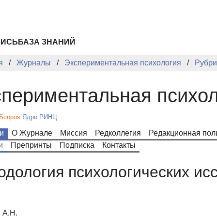
ПИСЬ
БАЗА ЗНАНИЙ
я
Журналы
Экспериментальная психология
Рубри
периментальная психол
Scopus
Ядро РИНЦ
и
О Журнале
Миссия
Редколлегия
Редакционная пол
и
Препринты
Подписка
Контакты
одология психологических ис
 А.Н.