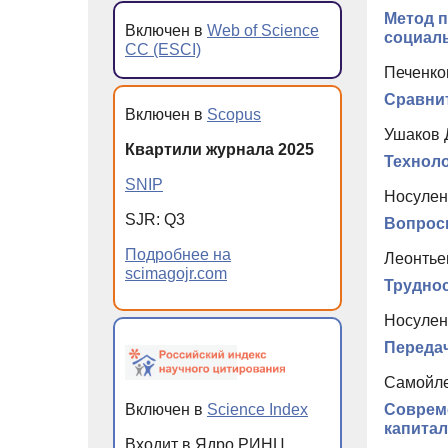
Метод п
Включен в
Web of Science
социал
CC (ESCI)
Печенков
Сравнит
Включен в
Scopus
Ушаков 
Квартили журнала 2025
Техноло
SNIP
Носулен
SJR: Q3
Вопросы
Подробнее на
Леонтье
scimagojr.com
Труднос
Носуленк
Передач
Самойле
Включен в
Science Index
Совреме
капита
Входит в Ядро РИНЦ,