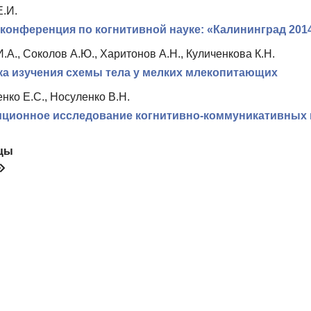
Е.И.
конференция по когнитивной науке: «Калининград 201
.А., Соколов А.Ю., Харитонов А.Н., Куличенкова К.Н.
а изучения схемы тела у мелких млекопитающих
нко Е.С., Носуленко В.Н.
ционное исследование когнитивно-коммуникативных 
цы