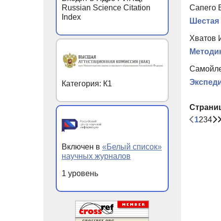
Russian Science Citation
Сапего 
Index
Шестая 
Хватов И
Методик
Самойле
Экспеди
Категория: К1
Страни
1
2
3
4
Включен в
«Белый список»
научных журналов
1 уровень