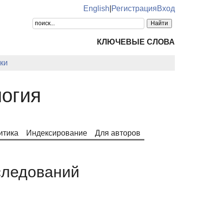
English
|
Регистрация
Вход
КЛЮЧЕВЫЕ СЛОВА
ки
огия
итика
Индексирование
Для авторов
следований