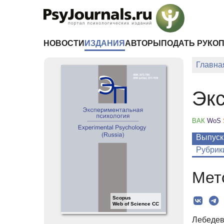
Перейти к основному содержанию
НОВОСТИ
ИЗДАНИЯ
АВТОРЫ
ПОДАТЬ РУКО
Главна
Экс
ВАК
WoS
Выпуск
Рубрик
Мет
Scopus
Web of Science CC
Лебедев