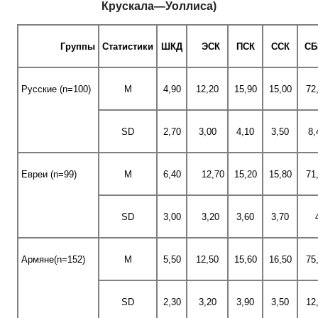
Крускала—Уоллиса)
Группы
Статистики
ШКД
ЭСК
ПСК
ССК
СБ
Русские (n=100)
M
4,90
12,20
15,90
15,00
72
SD
2,70
3,00
4,10
3,50
8,
Евреи (n=99)
M
6,40
12,70
15,20
15,80
71
SD
3,00
3,20
3,60
3,70
Армяне(n=152)
M
5,50
12,50
15,60
16,50
75
SD
2,30
3,20
3,90
3,50
12