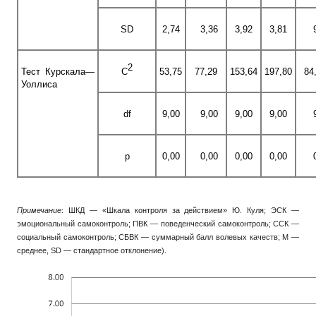
SD
2,74
3,36
3,92
3,81
2
Тест Курскала—
С
53,75
77,29
153,64
197,80
84
Уоллиса
df
9,00
9,00
9,00
9,00
p
0,00
0,00
0,00
0,00
Примечание
: ШКД — «Шкала контроля за действием» Ю. Куля; ЭСК —
эмоциональный самоконтроль; ПВК — поведенческий самоконтроль; ССК —
социальный самоконтроль; СБВК — суммарный балл волевых качеств; М —
среднее, SD — стандартное отклонение).