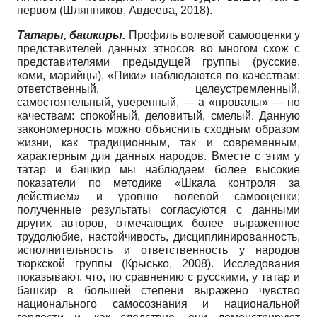
первом (Шляпников, Авдеева, 2018).
Татары, башкиры.
Профиль волевой самооценки у
представителей данных этносов во многом схож с
представителями предыдущей группы (русские,
коми, марийцы). «Пики» наблюдаются по качествам:
ответственный, целеустремленный,
самостоятельный, уверенный, — а «провалы» — по
качествам: спокойный, деловитый, смелый. Данную
закономерность можно объяснить сходным образом
жизни, как традиционным, так и современным,
характерным для данных народов. Вместе с этим у
татар и башкир мы наблюдаем более высокие
показатели по методике «Шкала контроля за
действием» и уровню волевой самооценки;
полученные результаты согласуются с данными
других авторов, отмечающих более выраженное
трудолюбие, настойчивость, дисциплинированность,
исполнительность и ответственность у народов
тюркской группы (Крысько, 2008). Исследования
показывают, что, по сравнению с русскими, у татар и
башкир в большей степени выражено чувство
национального самосознания и национальной