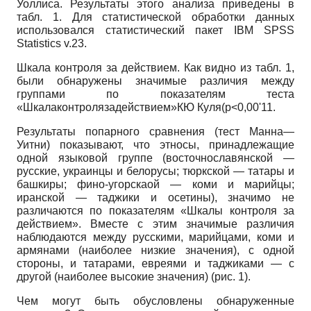
Уоллиса. Результаты этого анализа приведены в
табл. 1. Для статистической обработки данных
использовался статистический пакет IBM SPSS
Statistics v.23.
Шкала контроля за действием. Как видно из табл. 1,
были обнаружены значимые различия между
группами по показателям теста
«Шкалаконтролязадействием»КЮ Куля(р<0,00'11.
Результаты попарного сравнения (тест Манна—
Уитни) показывают, что этносы, принадлежащие
одной языковой группе (восточнославянской —
русские, украинцы и белорусы; тюркской — татары и
башкиры; фино-угорскаой — коми и марийцы;
иранской — таджики и осетины), значимо не
различаются по показателям «Шкалы контроля за
действием». Вместе с этим значимые различия
наблюдаются между русскими, марийцами, коми и
армянами (наиболее низкие значения), с одной
стороны, и татарами, евреями и таджиками — с
другой (наиболее высокие значения) (рис. 1).
Чем могут быть обусловлены обнаруженные