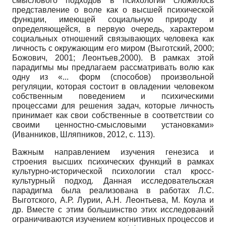
смыслового подходов в психологии сложилось
представление о воле как о высшей психической
функции, имеющей социальную природу и
определяющейся, в первую очередь, характером
социальных отношений связывающих человека как
личность с окружающим его миром (Выготский, 2000;
Божович, 2001; Леонтьев,2000). В рамках этой
парадигмы мы предлагаем рассматривать волю как
одну из «... форм (способов) произвольной
регуляции, которая состоит в овладении человеком
собственным поведением и психическими
процессами для решения задач, которые личность
принимает как свои собственные в соответствии со
своими ценностно-смысловыми установками»
(Иванников, Шляпников, 2012, с. 113).
Важным направлением изучения генезиса и
строения высших психических функций в рамках
культурно-исторической психологии стал кросс-
культурный подход. Данная исследовательская
парадигма была реализована в работах Л.С.
Выготского, А.Р. Лурии, А.Н. Леонтьева, М. Коула и
др. Вместе с этим большинство этих исследований
ограничиваются изучением когнитивных процессов и