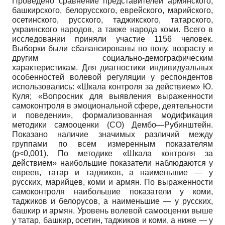
Проведено сравнение представителей армянского,
башкирского, белорусского, еврейского, марийского,
осетинского, русского, таджикского, татарского,
украинского народов, а также народа коми. Всего в
исследовании приняли участие 1156 человек.
Выборки были сбалансированы по полу, возрасту и
другим социально-демографическим
характеристикам. Для диагностики индивидуальных
особенностей волевой регуляции у респондентов
использовались: «Шкала контроля за действием» Ю.
Куля; «Вопросник для выявления выраженности
самоконтроля в эмоциональной сфере, деятельности
и поведении», формализованная модификация
методики самооценки (СО) Дембо—Рубинштейн.
Показано наличие значимых различий между
группами по всем измеренным показателям
(p<0,001). По методике «Шкала контроля за
действием» наибольшие показатели наблюдаются у
евреев, татар и таджиков, а наименьшие — у
русских, марийцев, коми и армян. По выраженности
самоконтроля наибольшие показатели у коми,
таджиков и белорусов, а наименьшие — у русских,
башкир и армян. Уровень волевой самооценки выше
у татар, башкир, осетин, таджиков и коми, а ниже — у