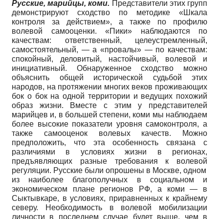
Русские, марийцы, коми.
Представители этих групп
демонстрируют сходство по методике «Шкала
контроля за действием», а также по профилю
волевой самооценки. «Пики» наблюдаются по
качествам: ответственный, целеустремленный,
самостоятельный, — а «провалы» — по качествам:
спокойный, деловитый, настойчивый, волевой и
инициативный. Обнаруженное сходство можно
объяснить общей исторической судьбой этих
народов, на протяжении многих веков проживающих
бок о бок на одной территории и ведущих похожий
образ жизни. Вместе с этим у представителей
марийцев и, в большей степени, коми мы наблюдаем
более высокие показатели уровня самоконтроля, а
также самооценок волевых качеств. Можно
предположить, что эта особенность связана с
различиями в условиях жизни в регионах,
предъявляющих разные требования к волевой
регуляции. Русские были опрошены в Москве, одном
из наиболее благополучных в социальном и
экономическом плане регионов РФ, а коми — в
Сыктывкаре, в условиях, приравненных к крайнему
северу. Необходимость в волевой мобилизации
личности в последнем случае будет выше, чем в