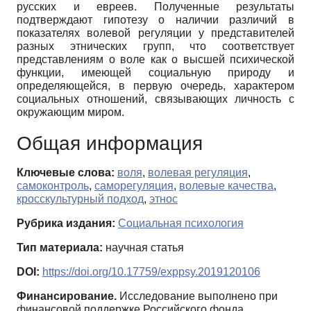
русских и евреев. Полученные результаты
подтверждают гипотезу о наличии различий в
показателях волевой регуляции у представителей
разных этнических групп, что соответствует
представлениям о воле как о высшей психической
функции, имеющей социальную природу и
определяющейся, в первую очередь, характером
социальных отношений, связывающих личность с
окружающим миром.
Общая информация
Ключевые слова:
воля
,
волевая регуляция
,
самоконтроль
,
саморегуляция
,
волевые качества
,
кросскультурный подход
,
этнос
Рубрика издания:
Социальная психология
Тип материала:
научная статья
DOI:
https://doi.org/10.17759/exppsy.2019120106
Финансирование.
Исследование выполнено при
финансовой поддержке Российского фонда