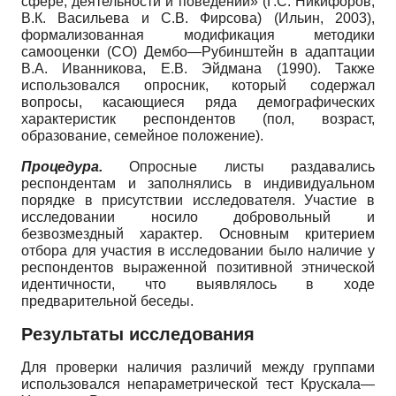
сфере, деятельности и поведении» (Г.С. Никифоров,
В.К. Васильева и С.В. Фирсова) (Ильин, 2003),
формализованная модификация методики
самооценки (СО) Дембо—Рубинштейн в адаптации
В.А. Иванникова, Е.В. Эйдмана (1990). Также
использовался опросник, который содержал
вопросы, касающиеся ряда демографических
характеристик респондентов (пол, возраст,
образование, семейное положение).
Процедура.
Опросные листы раздавались
респондентам и заполнялись в индивидуальном
порядке в присутствии исследователя. Участие в
исследовании носило добровольный и
безвозмездный характер. Основным критерием
отбора для участия в исследовании было наличие у
респондентов выраженной позитивной этнической
идентичности, что выявлялось в ходе
предварительной беседы.
Результаты исследования
Для проверки наличия различий между группами
использовался непараметрической тест Крускала—