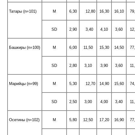
Татары (n=101)
M
6,30
12,80
16,30
16,10
79
SD
2,90
3,40
4,10
3,60
12
Башкиры (n=100)
M
6,00
11,50
15,30
14,50
77
SD
2,80
3,10
3,90
3,60
11
Марийцы (n=99)
M
5,30
12,70
14,90
15,60
74
SD
2,50
3,00
4,00
3,40
11
Осетины (n=102)
M
5,80
12,50
17,20
16,90
77